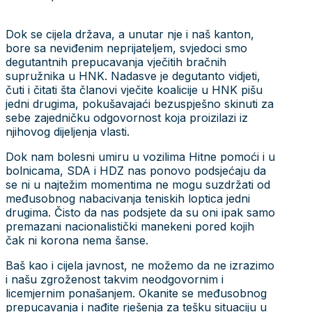
Dok se cijela država, a unutar nje i naš kanton,
bore sa neviđenim neprijateljem, svjedoci smo
degutantnih prepucavanja vječitih bračnih
supružnika u HNK. Nadasve je degutanto vidjeti,
čuti i čitati šta članovi vječite koalicije u HNK pišu
jedni drugima, pokušavajaći bezuspješno skinuti za
sebe zajedničku odgovornost koja proizilazi iz
njihovog dijeljenja vlasti.
Dok nam bolesni umiru u vozilima Hitne pomoći i u
bolnicama, SDA i HDZ nas ponovo podsjećaju da
se ni u najtežim momentima ne mogu suzdržati od
međusobnog nabacivanja teniskih loptica jedni
drugima. Čisto da nas podsjete da su oni ipak samo
premazani nacionalistički manekeni pored kojih
čak ni korona nema šanse.
Baš kao i cijela javnost, ne možemo da ne izrazimo
i našu zgroženost takvim neodgovornim i
licemjernim ponašanjem. Okanite se međusobnog
prepucavanja i nađite rješenja za tešku situaciju u