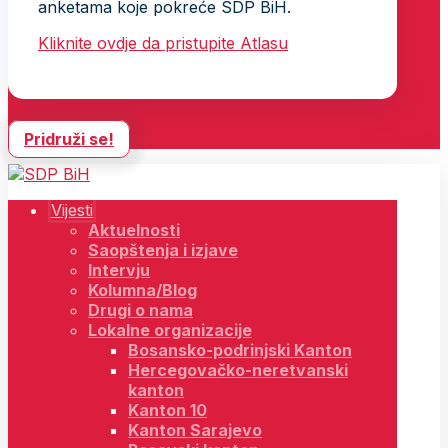
anketama koje pokreće SDP BiH.
Kliknite ovdje da pristupite Atlasu
Pridruži se!
Vijesti
Aktuelnosti
Saopštenja i izjave
Intervju
Kolumna/Blog
Drugi o nama
Lokalne organizacije
Bosansko-podrinjski Kanton
Hercegovačko-neretvanski
kanton
Kanton 10
Kanton Sarajevo