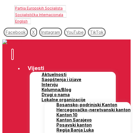
Partija Europskih Socijalista
Socijalistička Internacionala
English
Facebook
X
Instagram
YouTube
TikTok
Vijesti
Aktuelnosti
Saopštenja i izjave
Intervju
Kolumna/Blog
Drugi o nama
Lokalne organizacije
Bosansko-podrinjski Kanton
Hercegovačko-neretvanski kanton
Kanton 10
Kanton Sarajevo
Posavski kanton
Regija Banja Luka