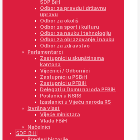
SDP BiH
Odbor za pravdu i državnu
upravu
Odbor za okoliš
Odbor za sport i kulturu
Odbor za nauku i tehnologiju
Odbor za obrazovanje i nauku
Odbor za zdravstvo
Parlamentarci
Zastupnici u skupštinama
kantona
Vijećnici / Odbornici
Zastupnici u PSBiH
Zastupnici u PFBiH
Delegati u Domu naroda PFBiH
Poslanici u NSRS
Izaslanici u Vijeću naroda RS
Izvršna vlast
Vijeće ministara
Vlada FBiH
Načelnici
SDP BiH
Pregled historije