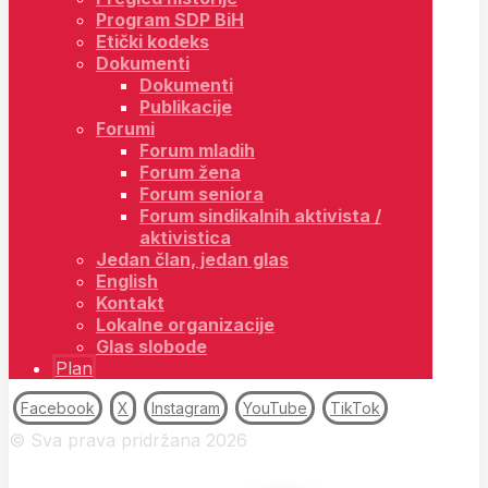
Program SDP BiH
Etički kodeks
Dokumenti
Dokumenti
Publikacije
Forumi
Forum mladih
Forum žena
Forum seniora
Forum sindikalnih aktivista /
aktivistica
Jedan član, jedan glas
English
Kontakt
Lokalne organizacije
Glas slobode
Plan
Facebook
X
Instagram
YouTube
TikTok
© Sva prava pridržana 2026