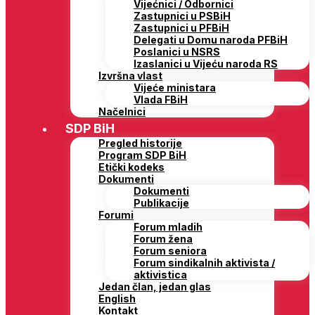
Vijećnici / Odbornici
Zastupnici u PSBiH
Zastupnici u PFBiH
Delegati u Domu naroda PFBiH
Poslanici u NSRS
Izaslanici u Vijeću naroda RS
Izvršna vlast
Vijeće ministara
Vlada FBiH
Načelnici
SDP BiH
Pregled historije
Program SDP BiH
Etički kodeks
Dokumenti
Dokumenti
Publikacije
Forumi
Forum mladih
Forum žena
Forum seniora
Forum sindikalnih aktivista /
aktivistica
Jedan član, jedan glas
English
Kontakt