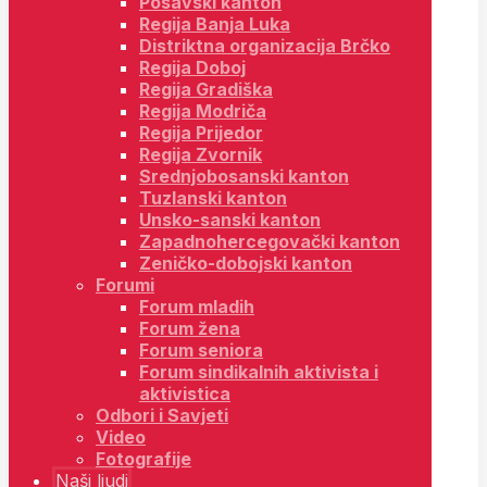
Posavski kanton
Regija Banja Luka
Distriktna organizacija Brčko
Regija Doboj
Regija Gradiška
Regija Modriča
Regija Prijedor
Regija Zvornik
Srednjobosanski kanton
Tuzlanski kanton
Unsko-sanski kanton
Zapadnohercegovački kanton
Zeničko-dobojski kanton
Forumi
Forum mladih
Forum žena
Forum seniora
Forum sindikalnih aktivista i
aktivistica
Odbori i Savjeti
Video
Fotografije
Naši ljudi