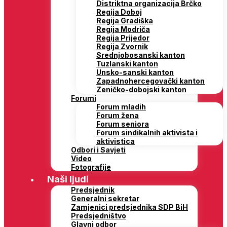
Distriktna organizacija Brčko
Regija Doboj
Regija Gradiška
Regija Modriča
Regija Prijedor
Regija Zvornik
Srednjobosanski kanton
Tuzlanski kanton
Unsko-sanski kanton
Zapadnohercegovački kanton
Zeničko-dobojski kanton
Forumi
Forum mladih
Forum žena
Forum seniora
Forum sindikalnih aktivista i
aktivistica
Odbori i Savjeti
Video
Fotografije
Naši ljudi
Predsjednik
Generalni sekretar
Zamjenici predsjednika SDP BiH
Predsjedništvo
Glavni odbor