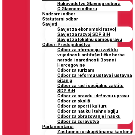
Rukovodstvo Glavnog odbora
O Glavnom odboru
Nadzorni odbor
Statutarni odbor
Savjeti
Savjet za ekonomski razvoj
Savjet za razvoj SDP BiH
Savjet za lokalnu samoupravu
Odbori Predsjedništva
Odbor za afirmaciju i zaštitu
vrijednosti antifašističke borbe
naroda i narodnosti Bosne i
Hercegovine
Odbor za turizam
Odbor za reformu ustava i ustavna
pitanja
Odbor za rad i socijalnu zaštitu
SDP BiH
Odbor za pravdu i državnu upravu
Odbor za okoliš
Odbor za sport i kulturu
Odbor za nauku i tehnologiju
Odbor za obrazovanje i nauku
Odbor za zdravstvo
Parlamentarci
Zastupnici u skupštinama kantona