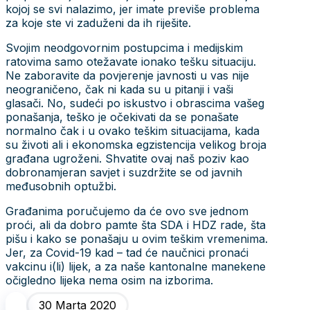
kojoj se svi nalazimo, jer imate previše problema
za koje ste vi zaduženi da ih riješite.
Svojim neodgovornim postupcima i medijskim
ratovima samo otežavate ionako tešku situaciju.
Ne zaboravite da povjerenje javnosti u vas nije
neograničeno, čak ni kada su u pitanji i vaši
glasači. No, sudeći po iskustvo i obrascima vašeg
ponašanja, teško je očekivati da se ponašate
normalno čak i u ovako teškim situacijama, kada
su životi ali i ekonomska egzistencija velikog broja
građana ugroženi. Shvatite ovaj naš poziv kao
dobronamjeran savjet i suzdržite se od javnih
međusobnih optužbi.
Građanima poručujemo da će ovo sve jednom
proći, ali da dobro pamte šta SDA i HDZ rade, šta
pišu i kako se ponašaju u ovim teškim vremenima.
Jer, za Covid-19 kad – tad će naučnici pronaći
vakcinu i(li) lijek, a za naše kantonalne manekene
očigledno lijeka nema osim na izborima.
30 Marta 2020