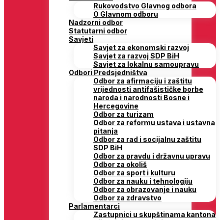
Rukovodstvo Glavnog odbora
O Glavnom odboru
Nadzorni odbor
Statutarni odbor
Savjeti
Savjet za ekonomski razvoj
Savjet za razvoj SDP BiH
Savjet za lokalnu samoupravu
Odbori Predsjedništva
Odbor za afirmaciju i zaštitu
vrijednosti antifašističke borbe
naroda i narodnosti Bosne i
Hercegovine
Odbor za turizam
Odbor za reformu ustava i ustavna
pitanja
Odbor za rad i socijalnu zaštitu
SDP BiH
Odbor za pravdu i državnu upravu
Odbor za okoliš
Odbor za sport i kulturu
Odbor za nauku i tehnologiju
Odbor za obrazovanje i nauku
Odbor za zdravstvo
Parlamentarci
Zastupnici u skupštinama kantona