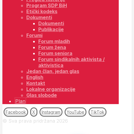
Program SDP BiH
Etički kodeks
Dokumenti
Dokumenti
Publikacije
Forumi
Forum mladih
Forum žena
Forum seniora
Forum sindikalnih aktivista /
aktivistica
Jedan član, jedan glas
English
Kontakt
Lokalne organizacije
Glas slobode
Plan
Facebook
X
Instagram
YouTube
TikTok
© Sva prava pridržana 2026