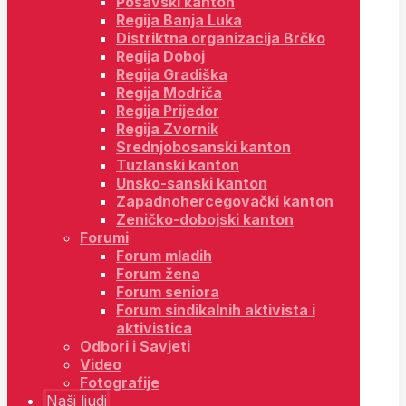
Posavski kanton
Regija Banja Luka
Distriktna organizacija Brčko
Regija Doboj
Regija Gradiška
Regija Modriča
Regija Prijedor
Regija Zvornik
Srednjobosanski kanton
Tuzlanski kanton
Unsko-sanski kanton
Zapadnohercegovački kanton
Zeničko-dobojski kanton
Forumi
Forum mladih
Forum žena
Forum seniora
Forum sindikalnih aktivista i
aktivistica
Odbori i Savjeti
Video
Fotografije
Naši ljudi