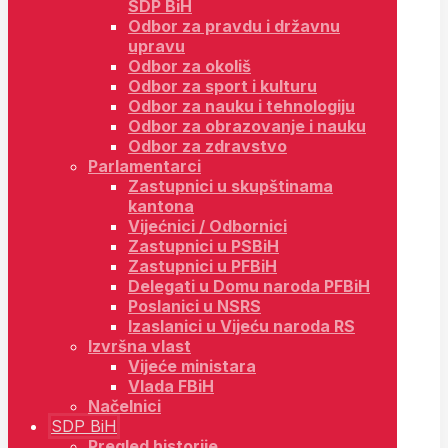
SDP BiH
Odbor za pravdu i državnu
upravu
Odbor za okoliš
Odbor za sport i kulturu
Odbor za nauku i tehnologiju
Odbor za obrazovanje i nauku
Odbor za zdravstvo
Parlamentarci
Zastupnici u skupštinama
kantona
Vijećnici / Odbornici
Zastupnici u PSBiH
Zastupnici u PFBiH
Delegati u Domu naroda PFBiH
Poslanici u NSRS
Izaslanici u Vijeću naroda RS
Izvršna vlast
Vijeće ministara
Vlada FBiH
Načelnici
SDP BiH
Pregled historije