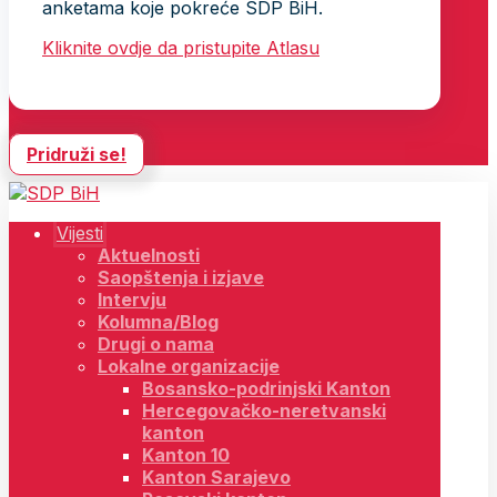
anketama koje pokreće SDP BiH.
Kliknite ovdje da pristupite Atlasu
Pridruži se!
Vijesti
Aktuelnosti
Saopštenja i izjave
Intervju
Kolumna/Blog
Drugi o nama
Lokalne organizacije
Bosansko-podrinjski Kanton
Hercegovačko-neretvanski
kanton
Kanton 10
Kanton Sarajevo