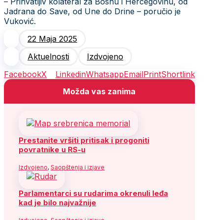
– Prihvatljiv kolateral za Bosnu i Hercegovinu, od
Jadrana do Save, od Une do Drine – poručio je
Vuković.
22 Maja 2025
Aktuelnosti
Izdvojeno
Facebook
X
Linkedin
Whatsapp
Email
Print
Shortlink
Možda vas zanima
Prestanite vršiti pritisak i progoniti
povratnike u RS-u
Izdvojeno
,
Saopštenja i izjave
Parlamentarci su rudarima okrenuli leđa
kad je bilo najvažnije