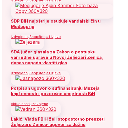
Izdvojeno
,
Saopštenja i izjave
SDP BiH najoštrije osuđuje vandalski čin u
Međugorju
Izdvojeno
,
Saopštenja i izjave
SDA jučer glasala za Zakon o postupku
vanredne uprave u Novoj Željezari Zenica,
danas napada vlastiti glas
Izdvojeno
,
Saopštenja i izjave
Potpisan ugovor o sufinansiranju Muzeja
književnosti i pozorišne umjetnosti BiH
Aktuelnosti
,
Izdvojeno
Lakić: Vlada FBiH želi stopostotno preuzeti
Željezaru Zenica; ugovor za Južnu