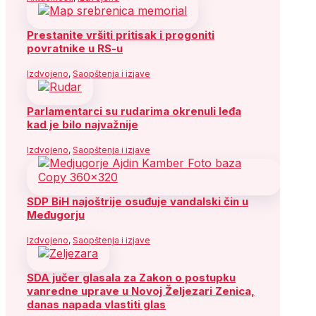
Prestanite vršiti pritisak i progoniti
povratnike u RS-u
Izdvojeno
,
Saopštenja i izjave
Parlamentarci su rudarima okrenuli leđa
kad je bilo najvažnije
Izdvojeno
,
Saopštenja i izjave
SDP BiH najoštrije osuđuje vandalski čin u
Međugorju
Izdvojeno
,
Saopštenja i izjave
SDA jučer glasala za Zakon o postupku
vanredne uprave u Novoj Željezari Zenica,
danas napada vlastiti glas