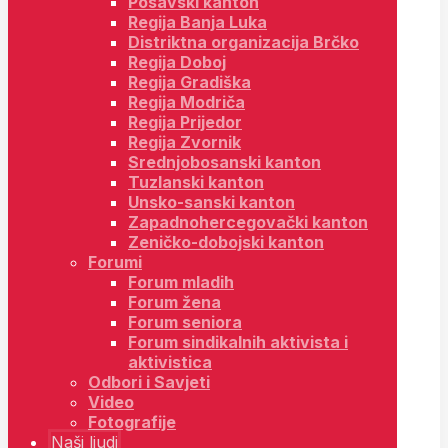
Posavski kanton
Regija Banja Luka
Distriktna organizacija Brčko
Regija Doboj
Regija Gradiška
Regija Modriča
Regija Prijedor
Regija Zvornik
Srednjobosanski kanton
Tuzlanski kanton
Unsko-sanski kanton
Zapadnohercegovački kanton
Zeničko-dobojski kanton
Forumi
Forum mladih
Forum žena
Forum seniora
Forum sindikalnih aktivista i
aktivistica
Odbori i Savjeti
Video
Fotografije
Naši ljudi