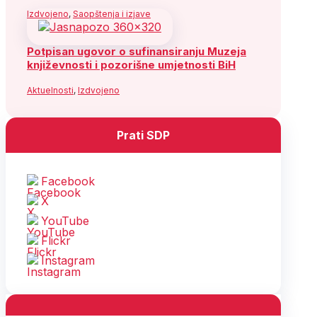
Izdvojeno
,
Saopštenja i izjave
Potpisan ugovor o sufinansiranju Muzeja
književnosti i pozorišne umjetnosti BiH
Aktuelnosti
,
Izdvojeno
Prati SDP
Facebook
X
YouTube
Flickr
Instagram