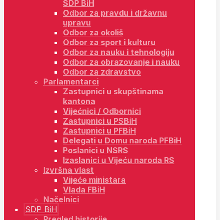
SDP BiH
Odbor za pravdu i državnu
upravu
Odbor za okoliš
Odbor za sport i kulturu
Odbor za nauku i tehnologiju
Odbor za obrazovanje i nauku
Odbor za zdravstvo
Parlamentarci
Zastupnici u skupštinama
kantona
Vijećnici / Odbornici
Zastupnici u PSBiH
Zastupnici u PFBiH
Delegati u Domu naroda PFBiH
Poslanici u NSRS
Izaslanici u Vijeću naroda RS
Izvršna vlast
Vijeće ministara
Vlada FBiH
Načelnici
SDP BiH
Pregled historije