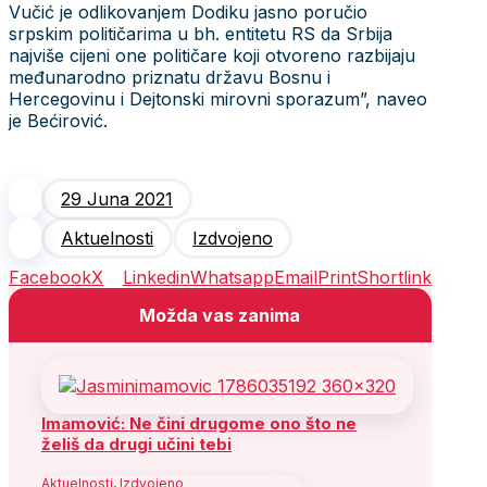
Vučić je odlikovanjem Dodiku jasno poručio
srpskim političarima u bh. entitetu RS da Srbija
najviše cijeni one političare koji otvoreno razbijaju
međunarodno priznatu državu Bosnu i
Hercegovinu i Dejtonski mirovni sporazum”, naveo
je Bećirović.
29 Juna 2021
Aktuelnosti
Izdvojeno
Facebook
X
Linkedin
Whatsapp
Email
Print
Shortlink
Možda vas zanima
Imamović: Ne čini drugome ono što ne
želiš da drugi učini tebi
Aktuelnosti
,
Izdvojeno