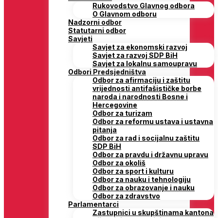
Rukovodstvo Glavnog odbora
O Glavnom odboru
Nadzorni odbor
Statutarni odbor
Savjeti
Savjet za ekonomski razvoj
Savjet za razvoj SDP BiH
Savjet za lokalnu samoupravu
Odbori Predsjedništva
Odbor za afirmaciju i zaštitu
vrijednosti antifašističke borbe
naroda i narodnosti Bosne i
Hercegovine
Odbor za turizam
Odbor za reformu ustava i ustavna
pitanja
Odbor za rad i socijalnu zaštitu
SDP BiH
Odbor za pravdu i državnu upravu
Odbor za okoliš
Odbor za sport i kulturu
Odbor za nauku i tehnologiju
Odbor za obrazovanje i nauku
Odbor za zdravstvo
Parlamentarci
Zastupnici u skupštinama kantona