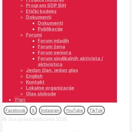
Program SDP BiH
Etički kodeks
Dokumenti
Dokumenti
Publikacije
Forumi
Forum mladih
Forum žena
Forum seniora
Forum sindikalnih aktivista /
aktivistica
Jedan član, jedan glas
English
Kontakt
Lokalne organizacije
Glas slobode
Plan
Facebook
X
Instagram
YouTube
TikTok
© Sva prava pridržana 2026