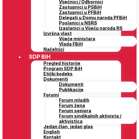
Vijećnici / Odbornici
Zastupnici u PSBiH
Zastupnici u PFBiH
Delegati u Domu naroda PFBiH
Poslanici u NSRS
Izaslanici u Vijeću naroda RS
Izvršna vlast
Vijeće ministara
Vlada FBiH
Načelnici
SDP BiH
Pregled historije
Program SDP BiH
Etički kodeks
Dokumenti
Dokumenti
Publikacije
Forumi
Forum mladih
Forum žena
Forum seniora
Forum sindikalnih aktivista /
aktivistica
Jedan član, jedan glas
English
Kontakt