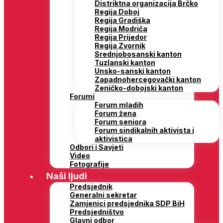
Distriktna organizacija Brčko
Regija Doboj
Regija Gradiška
Regija Modriča
Regija Prijedor
Regija Zvornik
Srednjobosanski kanton
Tuzlanski kanton
Unsko-sanski kanton
Zapadnohercegovački kanton
Zeničko-dobojski kanton
Forumi
Forum mladih
Forum žena
Forum seniora
Forum sindikalnih aktivista i
aktivistica
Odbori i Savjeti
Video
Fotografije
Naši ljudi
Predsjednik
Generalni sekretar
Zamjenici predsjednika SDP BiH
Predsjedništvo
Glavni odbor