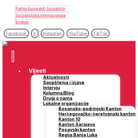
Partija Europskih Socijalista
Socijalistička Internacionala
English
Facebook
X
Instagram
YouTube
TikTok
Vijesti
Aktuelnosti
Saopštenja i izjave
Intervju
Kolumna/Blog
Drugi o nama
Lokalne organizacije
Bosansko-podrinjski Kanton
Hercegovačko-neretvanski kanton
Kanton 10
Kanton Sarajevo
Posavski kanton
Regija Banja Luka