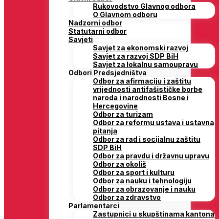
Rukovodstvo Glavnog odbora
O Glavnom odboru
Nadzorni odbor
Statutarni odbor
Savjeti
Savjet za ekonomski razvoj
Savjet za razvoj SDP BiH
Savjet za lokalnu samoupravu
Odbori Predsjedništva
Odbor za afirmaciju i zaštitu
vrijednosti antifašističke borbe
naroda i narodnosti Bosne i
Hercegovine
Odbor za turizam
Odbor za reformu ustava i ustavna
pitanja
Odbor za rad i socijalnu zaštitu
SDP BiH
Odbor za pravdu i državnu upravu
Odbor za okoliš
Odbor za sport i kulturu
Odbor za nauku i tehnologiju
Odbor za obrazovanje i nauku
Odbor za zdravstvo
Parlamentarci
Zastupnici u skupštinama kantona