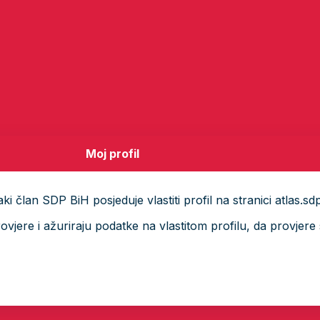
Moj profil
i član SDP BiH posjeduje vlastiti profil na stranici atlas.sd
ere i ažuriraju podatke na vlastitom profilu, da provjere s