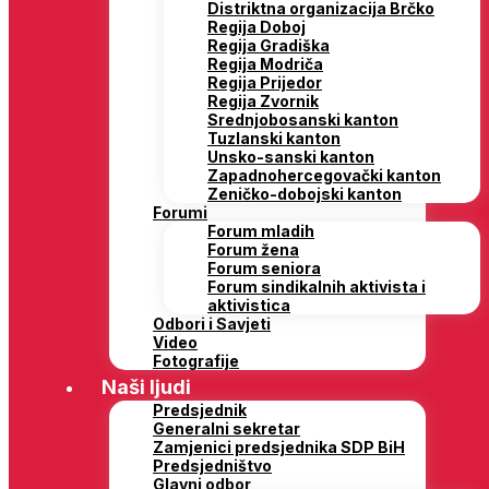
Distriktna organizacija Brčko
Regija Doboj
Regija Gradiška
Regija Modriča
Regija Prijedor
Regija Zvornik
Srednjobosanski kanton
Tuzlanski kanton
Unsko-sanski kanton
Zapadnohercegovački kanton
Zeničko-dobojski kanton
Forumi
Forum mladih
Forum žena
Forum seniora
Forum sindikalnih aktivista i
aktivistica
Odbori i Savjeti
Video
Fotografije
Naši ljudi
Predsjednik
Generalni sekretar
Zamjenici predsjednika SDP BiH
Predsjedništvo
Glavni odbor