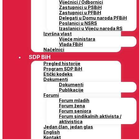
Vijećnici / Odbornici
Zastupnici u PSBiH
Zastupnici u PFBiH
Delegati u Domu naroda PFBiH
Poslanici u NSRS
Izaslanici u Vijeću naroda RS
Izvršna vlast
Vijeće ministara
Vlada FBiH
Načelnici
SDP BiH
Pregled historije
Program SDP BiH
Etički kodeks
Dokumenti
Dokumenti
Publikacije
Forumi
Forum mladih
Forum žena
Forum seniora
Forum sindikalnih aktivista /
aktivistica
Jedan član, jedan glas
English
Kontakt