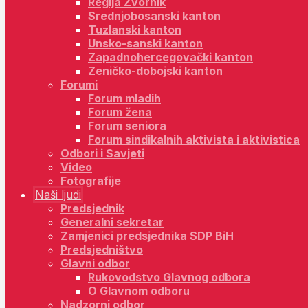
Regija Zvornik
Srednjobosanski kanton
Tuzlanski kanton
Unsko-sanski kanton
Zapadnohercegovački kanton
Zeničko-dobojski kanton
Forumi
Forum mladih
Forum žena
Forum seniora
Forum sindikalnih aktivista i aktivistica
Odbori i Savjeti
Video
Fotografije
Naši ljudi
Predsjednik
Generalni sekretar
Zamjenici predsjednika SDP BiH
Predsjedništvo
Glavni odbor
Rukovodstvo Glavnog odbora
O Glavnom odboru
Nadzorni odbor