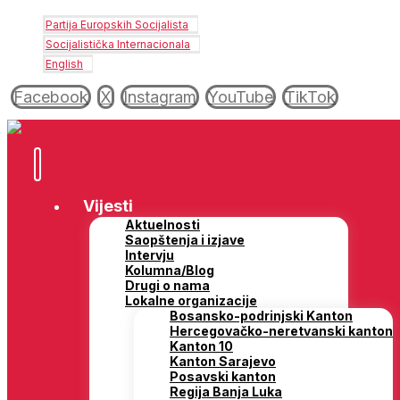
Partija Europskih Socijalista
Socijalistička Internacionala
English
Facebook
X
Instagram
YouTube
TikTok
Vijesti
Aktuelnosti
Saopštenja i izjave
Intervju
Kolumna/Blog
Drugi o nama
Lokalne organizacije
Bosansko-podrinjski Kanton
Hercegovačko-neretvanski kanton
Kanton 10
Kanton Sarajevo
Posavski kanton
Regija Banja Luka