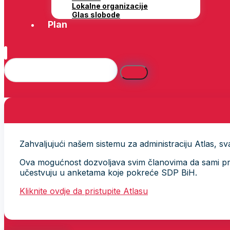
Lokalne organizacije
Glas slobode
Plan
Zahvaljujući našem sistemu za administraciju Atlas, svak
Ova mogućnost dozvoljava svim članovima da sami provj
učestvuju u anketama koje pokreće SDP BiH.
Kliknite ovdje da pristupite Atlasu