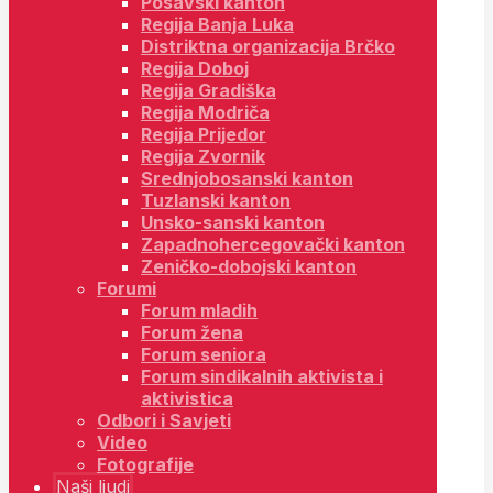
Posavski kanton
Regija Banja Luka
Distriktna organizacija Brčko
Regija Doboj
Regija Gradiška
Regija Modriča
Regija Prijedor
Regija Zvornik
Srednjobosanski kanton
Tuzlanski kanton
Unsko-sanski kanton
Zapadnohercegovački kanton
Zeničko-dobojski kanton
Forumi
Forum mladih
Forum žena
Forum seniora
Forum sindikalnih aktivista i
aktivistica
Odbori i Savjeti
Video
Fotografije
Naši ljudi