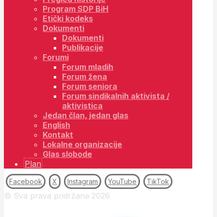
Program SDP BiH
Etički kodeks
Dokumenti
Dokumenti
Publikacije
Forumi
Forum mladih
Forum žena
Forum seniora
Forum sindikalnih aktivista /
aktivistica
Jedan član, jedan glas
English
Kontakt
Lokalne organizacije
Glas slobode
Plan
Facebook
X
Instagram
YouTube
TikTok
© Sva prava pridržana 2026