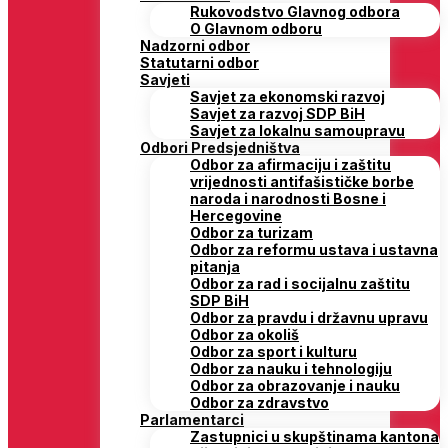
Rukovodstvo Glavnog odbora
O Glavnom odboru
Nadzorni odbor
Statutarni odbor
Savjeti
Savjet za ekonomski razvoj
Savjet za razvoj SDP BiH
Savjet za lokalnu samoupravu
Odbori Predsjedništva
Odbor za afirmaciju i zaštitu
vrijednosti antifašističke borbe
naroda i narodnosti Bosne i
Hercegovine
Odbor za turizam
Odbor za reformu ustava i ustavna
pitanja
Odbor za rad i socijalnu zaštitu
SDP BiH
Odbor za pravdu i državnu upravu
Odbor za okoliš
Odbor za sport i kulturu
Odbor za nauku i tehnologiju
Odbor za obrazovanje i nauku
Odbor za zdravstvo
Parlamentarci
Zastupnici u skupštinama kantona