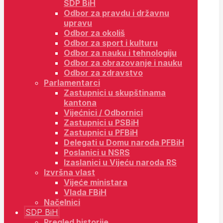
SDP BiH
Odbor za pravdu i državnu
upravu
Odbor za okoliš
Odbor za sport i kulturu
Odbor za nauku i tehnologiju
Odbor za obrazovanje i nauku
Odbor za zdravstvo
Parlamentarci
Zastupnici u skupštinama
kantona
Vijećnici / Odbornici
Zastupnici u PSBiH
Zastupnici u PFBiH
Delegati u Domu naroda PFBiH
Poslanici u NSRS
Izaslanici u Vijeću naroda RS
Izvršna vlast
Vijeće ministara
Vlada FBiH
Načelnici
SDP BiH
Pregled historije