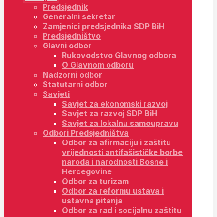
Predsjednik
Generalni sekretar
Zamjenici predsjednika SDP BiH
Predsjedništvo
Glavni odbor
Rukovodstvo Glavnog odbora
O Glavnom odboru
Nadzorni odbor
Statutarni odbor
Savjeti
Savjet za ekonomski razvoj
Savjet za razvoj SDP BiH
Savjet za lokalnu samoupravu
Odbori Predsjedništva
Odbor za afirmaciju i zaštitu
vrijednosti antifašističke borbe
naroda i narodnosti Bosne i
Hercegovine
Odbor za turizam
Odbor za reformu ustava i
ustavna pitanja
Odbor za rad i socijalnu zaštitu