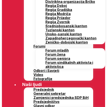
Distriktna organizacija Brčko
Regija Doboj
Regija Gradiška
Regija Modriča
Regija Prijedor
Regija Zvornik
Srednjobosanski kanton
Tuzlanski kanton
Unsko-sanski kanton
Zapadnohercegovački kanton
Zeničko-dobojski kanton
Forumi
Forum mladih
Forum žena
Forum seniora
Forum sindikalnih aktivista i
aktivistica
Odbori i Savjeti
Video
Fotografije
Naši ljudi
Predsjednik
Generalni sekretar
Zamjenici predsjednika SDP BiH
Predsjedništvo
Glavni odbor