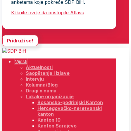
anketama koje pokreće SDP BiH.
Kliknite ovdje da pristupite Atlasu
Pridruži se!
Vijesti
Aktuelnosti
Saopštenja i izjave
Intervju
Kolumna/Blog
Drugi o nama
Lokalne organizacije
Bosansko-podrinjski Kanton
Hercegovačko-neretvanski
kanton
Kanton 10
Kanton Sarajevo