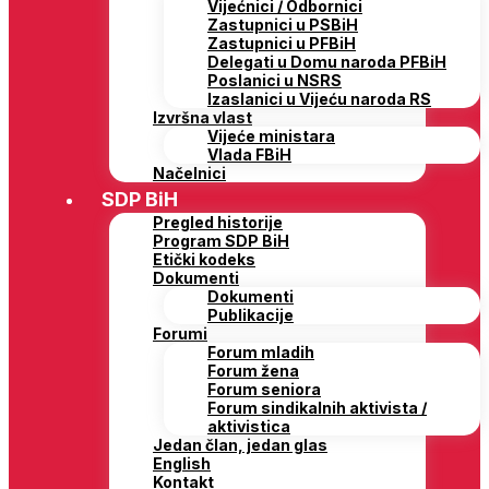
Vijećnici / Odbornici
Zastupnici u PSBiH
Zastupnici u PFBiH
Delegati u Domu naroda PFBiH
Poslanici u NSRS
Izaslanici u Vijeću naroda RS
Izvršna vlast
Vijeće ministara
Vlada FBiH
Načelnici
SDP BiH
Pregled historije
Program SDP BiH
Etički kodeks
Dokumenti
Dokumenti
Publikacije
Forumi
Forum mladih
Forum žena
Forum seniora
Forum sindikalnih aktivista /
aktivistica
Jedan član, jedan glas
English
Kontakt