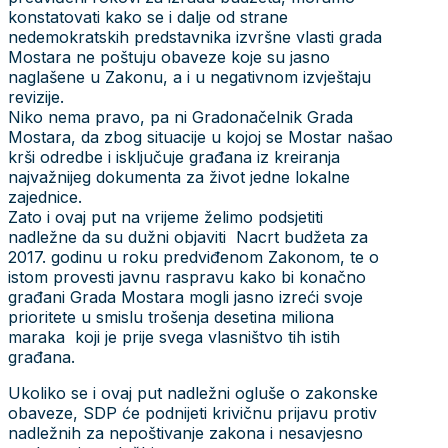
konstatovati kako se i dalje od strane
nedemokratskih predstavnika izvršne vlasti grada
Mostara ne poštuju obaveze koje su jasno
naglašene u Zakonu, a i u negativnom izvještaju
revizije.
Niko nema pravo, pa ni Gradonačelnik Grada
Mostara, da zbog situacije u kojoj se Mostar našao
krši odredbe i isključuje građana iz kreiranja
najvažnijeg dokumenta za život jedne lokalne
zajednice.
Zato i ovaj put na vrijeme želimo podsjetiti
nadležne da su dužni objaviti Nacrt budžeta za
2017. godinu u roku predviđenom Zakonom, te o
istom provesti javnu raspravu kako bi konačno
građani Grada Mostara mogli jasno izreći svoje
prioritete u smislu trošenja desetina miliona
maraka koji je prije svega vlasništvo tih istih
građana.
Ukoliko se i ovaj put nadležni ogluše o zakonske
obaveze, SDP će podnijeti krivičnu prijavu protiv
nadležnih za nepoštivanje zakona i nesavjesno