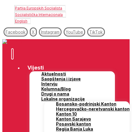
Partija Europskih Socijalista
Socijalistička Internacionala
English
Facebook
X
Instagram
YouTube
TikTok
Vijesti
Aktuelnosti
Saopštenja i izjave
Intervju
Kolumna/Blog
Drugi o nama
Lokalne organizacije
Bosansko-podrinjski Kanton
Hercegovačko-neretvanski kanton
Kanton 10
Kanton Sarajevo
Posavski kanton
Regija Banja Luka