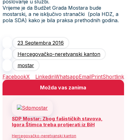
poslovanje u službi.
Vrijeme je da Budžet Grada Mostara bude
mostarski, a ne isključivo stranački (pola HDZ, a
pola SDA) kako je bila praksa prethodnih godina.
23 Septembra 2016
Hercegovačko-neretvanski kanton
mostar
Facebook
X
Linkedin
Whatsapp
Email
Print
Shortlink
Možda vas zanima
SDP Mostar: Zbog fašističkih stavova,
Igora Štimca treba protjerati iz BiH
Hercegovačko-neretvanski kanton