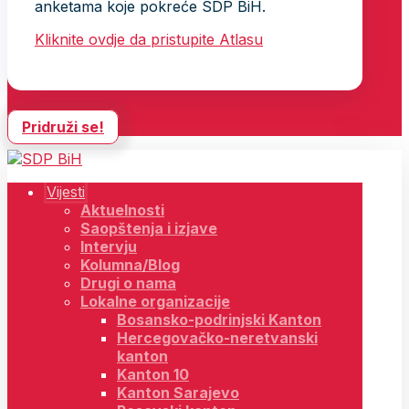
anketama koje pokreće SDP BiH.
Kliknite ovdje da pristupite Atlasu
Pridruži se!
Vijesti
Aktuelnosti
Saopštenja i izjave
Intervju
Kolumna/Blog
Drugi o nama
Lokalne organizacije
Bosansko-podrinjski Kanton
Hercegovačko-neretvanski
kanton
Kanton 10
Kanton Sarajevo