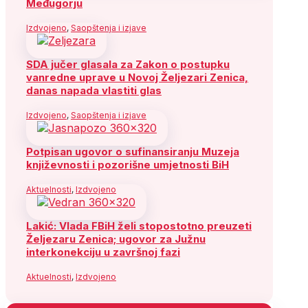
Međugorju
Izdvojeno
,
Saopštenja i izjave
SDA jučer glasala za Zakon o postupku
vanredne uprave u Novoj Željezari Zenica,
danas napada vlastiti glas
Izdvojeno
,
Saopštenja i izjave
Potpisan ugovor o sufinansiranju Muzeja
književnosti i pozorišne umjetnosti BiH
Aktuelnosti
,
Izdvojeno
Lakić: Vlada FBiH želi stopostotno preuzeti
Željezaru Zenica; ugovor za Južnu
interkonekciju u završnoj fazi
Aktuelnosti
,
Izdvojeno