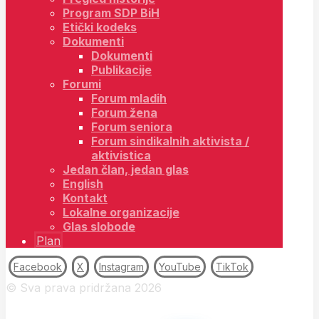
Program SDP BiH
Etički kodeks
Dokumenti
Dokumenti
Publikacije
Forumi
Forum mladih
Forum žena
Forum seniora
Forum sindikalnih aktivista /
aktivistica
Jedan član, jedan glas
English
Kontakt
Lokalne organizacije
Glas slobode
Plan
Facebook
X
Instagram
YouTube
TikTok
© Sva prava pridržana 2026