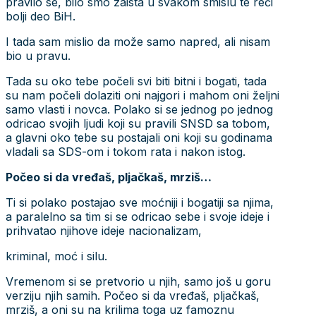
pravilo se, bilo smo zaista u svakom smislu te reči
bolji deo BiH.
I tada sam mislio da može samo napred, ali nisam
bio u pravu.
Tada su oko tebe počeli svi biti bitni i bogati, tada
su nam počeli dolaziti oni najgori i mahom oni željni
samo vlasti i novca. Polako si se jednog po jednog
odricao svojih ljudi koji su pravili SNSD sa tobom,
a glavni oko tebe su postajali oni koji su godinama
vladali sa SDS-om i tokom rata i nakon istog.
Počeo si da vređaš, pljačkaš, mrziš…
Ti si polako postajao sve moćniji i bogatiji sa njima,
a paralelno sa tim si se odricao sebe i svoje ideje i
prihvatao njihove ideje nacionalizam,
kriminal, moć i silu.
Vremenom si se pretvorio u njih, samo još u goru
verziju njih samih. Počeo si da vređaš, pljačkaš,
mrziš, a oni su na krilima toga uz famoznu