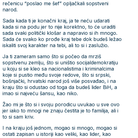
rečenicu “poslao me šef” opljačkali sopstveni
narod.
Sada kada ti je konačni kraj, ja te neću udarati
kada si na podu jer to nije korektno, to će uraditi
sada svaki politički klošar a napravio si ih mnogo.
Sada će svako ko prođe kraj tebe dok budeš ležao
iskaliti svoj karakter na tebi, ali to si i zaslužio.
Ja ti zameram samo što si počeo da mrziš
sopstvenu zemlju, što si uništio socijaldemokratiju
u koju si se kleo sa nacionalistima i kriminalcima
koje si pustio među svoje redove, što si srpski,
bošnjački, hrvatski narod još više posvađao, i na
kraju što si odustao od toga da budeš lider BiH, a
imao si najveću šansu, kao niko.
Žao mi je što si i svoju porodicu uvukao u sve ovo
jer iako to mnogi ne znaju čestita je to familija, ali i
to si sam kriv.
I na kraju još jednom, mogao si mnogo, mogao si
ostati zapisan u istoriji kao veliki, kao lider, kao