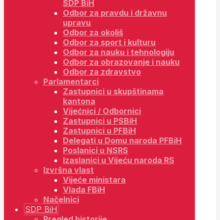
SDP BiH
Odbor za pravdu i državnu
upravu
Odbor za okoliš
Odbor za sport i kulturu
Odbor za nauku i tehnologiju
Odbor za obrazovanje i nauku
Odbor za zdravstvo
Parlamentarci
Zastupnici u skupštinama
kantona
Vijećnici / Odbornici
Zastupnici u PSBiH
Zastupnici u PFBiH
Delegati u Domu naroda PFBiH
Poslanici u NSRS
Izaslanici u Vijeću naroda RS
Izvršna vlast
Vijeće ministara
Vlada FBiH
Načelnici
SDP BiH
Pregled historije