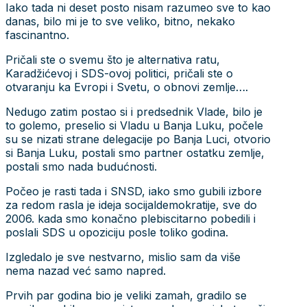
Iako tada ni deset posto nisam razumeo sve to kao
danas, bilo mi je to sve veliko, bitno, nekako
fascinantno.
Pričali ste o svemu što je alternativa ratu,
Karadžićevoj i SDS-ovoj politici, pričali ste o
otvaranju ka Evropi i Svetu, o obnovi zemlje….
Nedugo zatim postao si i predsednik Vlade, bilo je
to golemo, preselio si Vladu u Banja Luku, počele
su se nizati strane delegacije po Banja Luci, otvorio
si Banja Luku, postali smo partner ostatku zemlje,
postali smo nada budućnosti.
Počeo je rasti tada i SNSD, iako smo gubili izbore
za redom rasla je ideja socijaldemokratije, sve do
2006. kada smo konačno plebiscitarno pobedili i
poslali SDS u opoziciju posle toliko godina.
Izgledalo je sve nestvarno, mislio sam da više
nema nazad već samo napred.
Prvih par godina bio je veliki zamah, gradilo se