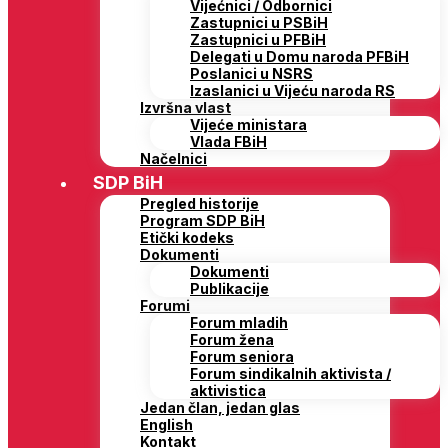
Vijećnici / Odbornici
Zastupnici u PSBiH
Zastupnici u PFBiH
Delegati u Domu naroda PFBiH
Poslanici u NSRS
Izaslanici u Vijeću naroda RS
Izvršna vlast
Vijeće ministara
Vlada FBiH
Načelnici
SDP BiH
Pregled historije
Program SDP BiH
Etički kodeks
Dokumenti
Dokumenti
Publikacije
Forumi
Forum mladih
Forum žena
Forum seniora
Forum sindikalnih aktivista /
aktivistica
Jedan član, jedan glas
English
Kontakt