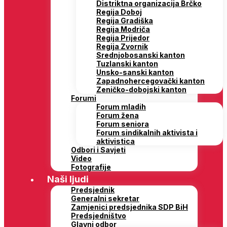
Distriktna organizacija Brčko
Regija Doboj
Regija Gradiška
Regija Modriča
Regija Prijedor
Regija Zvornik
Srednjobosanski kanton
Tuzlanski kanton
Unsko-sanski kanton
Zapadnohercegovački kanton
Zeničko-dobojski kanton
Forumi
Forum mladih
Forum žena
Forum seniora
Forum sindikalnih aktivista i
aktivistica
Odbori i Savjeti
Video
Fotografije
Naši ljudi
Predsjednik
Generalni sekretar
Zamjenici predsjednika SDP BiH
Predsjedništvo
Glavni odbor