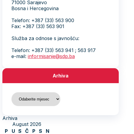
71000 Sarajevo
Bosna i Hercegovina
Telefon: +387 (33) 563 900
Fax: +387 (33) 563 901
Služba za odnose s javnošću:
Telefon: +387 (33) 563 941 ; 563 917
e-mail:
informisanje@sdp.ba
Arhiva
Arhiva
Arhiva
August 2026
P
U
S
Č
P
S
N