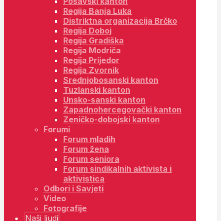
Posavski kanton
Regija Banja Luka
Distriktna organizacija Brčko
Regija Doboj
Regija Gradiška
Regija Modriča
Regija Prijedor
Regija Zvornik
Srednjobosanski kanton
Tuzlanski kanton
Unsko-sanski kanton
Zapadnohercegovački kanton
Zeničko-dobojski kanton
Forumi
Forum mladih
Forum žena
Forum seniora
Forum sindikalnih aktivista i
aktivistica
Odbori i Savjeti
Video
Fotografije
Naši ljudi