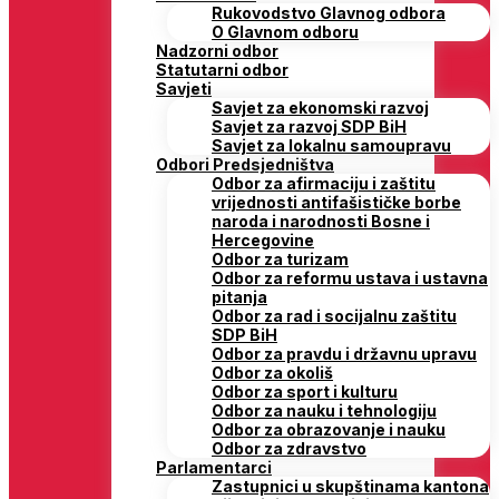
Rukovodstvo Glavnog odbora
O Glavnom odboru
Nadzorni odbor
Statutarni odbor
Savjeti
Savjet za ekonomski razvoj
Savjet za razvoj SDP BiH
Savjet za lokalnu samoupravu
Odbori Predsjedništva
Odbor za afirmaciju i zaštitu
vrijednosti antifašističke borbe
naroda i narodnosti Bosne i
Hercegovine
Odbor za turizam
Odbor za reformu ustava i ustavna
pitanja
Odbor za rad i socijalnu zaštitu
SDP BiH
Odbor za pravdu i državnu upravu
Odbor za okoliš
Odbor za sport i kulturu
Odbor za nauku i tehnologiju
Odbor za obrazovanje i nauku
Odbor za zdravstvo
Parlamentarci
Zastupnici u skupštinama kantona