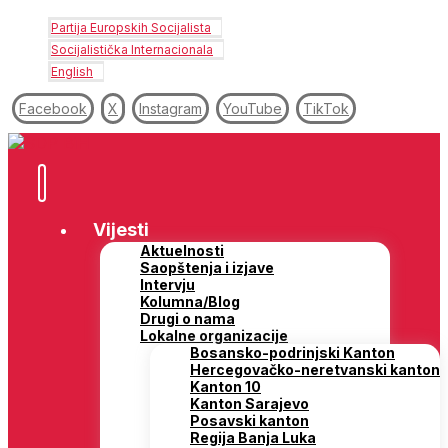
Partija Europskih Socijalista
Socijalistička Internacionala
English
Facebook
X
Instagram
YouTube
TikTok
Vijesti
Aktuelnosti
Saopštenja i izjave
Intervju
Kolumna/Blog
Drugi o nama
Lokalne organizacije
Bosansko-podrinjski Kanton
Hercegovačko-neretvanski kanton
Kanton 10
Kanton Sarajevo
Posavski kanton
Regija Banja Luka