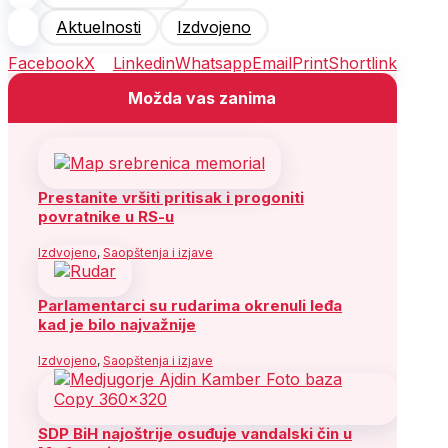
Aktuelnosti
Izdvojeno
Facebook
X
Linkedin
Whatsapp
Email
Print
Shortlink
Možda vas zanima
Prestanite vršiti pritisak i progoniti
povratnike u RS-u
Izdvojeno
,
Saopštenja i izjave
Parlamentarci su rudarima okrenuli leđa
kad je bilo najvažnije
Izdvojeno
,
Saopštenja i izjave
SDP BiH najoštrije osuđuje vandalski čin u