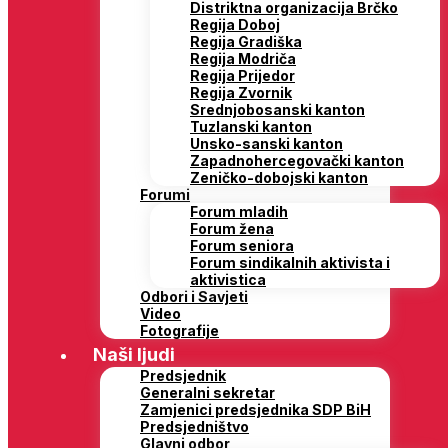
Distriktna organizacija Brčko
Regija Doboj
Regija Gradiška
Regija Modriča
Regija Prijedor
Regija Zvornik
Srednjobosanski kanton
Tuzlanski kanton
Unsko-sanski kanton
Zapadnohercegovački kanton
Zeničko-dobojski kanton
Forumi
Forum mladih
Forum žena
Forum seniora
Forum sindikalnih aktivista i
aktivistica
Odbori i Savjeti
Video
Fotografije
Naši ljudi
Predsjednik
Generalni sekretar
Zamjenici predsjednika SDP BiH
Predsjedništvo
Glavni odbor