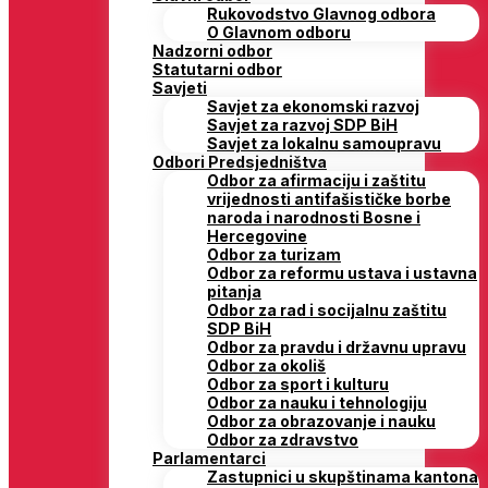
Rukovodstvo Glavnog odbora
O Glavnom odboru
Nadzorni odbor
Statutarni odbor
Savjeti
Savjet za ekonomski razvoj
Savjet za razvoj SDP BiH
Savjet za lokalnu samoupravu
Odbori Predsjedništva
Odbor za afirmaciju i zaštitu
vrijednosti antifašističke borbe
naroda i narodnosti Bosne i
Hercegovine
Odbor za turizam
Odbor za reformu ustava i ustavna
pitanja
Odbor za rad i socijalnu zaštitu
SDP BiH
Odbor za pravdu i državnu upravu
Odbor za okoliš
Odbor za sport i kulturu
Odbor za nauku i tehnologiju
Odbor za obrazovanje i nauku
Odbor za zdravstvo
Parlamentarci
Zastupnici u skupštinama kantona