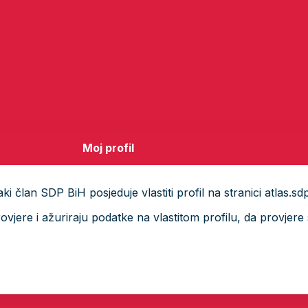
Moj profil
i član SDP BiH posjeduje vlastiti profil na stranici atlas.sd
ere i ažuriraju podatke na vlastitom profilu, da provjere s