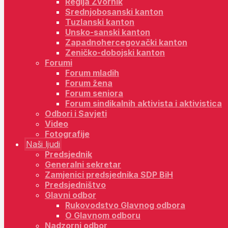
Regija Zvornik
Srednjobosanski kanton
Tuzlanski kanton
Unsko-sanski kanton
Zapadnohercegovački kanton
Zeničko-dobojski kanton
Forumi
Forum mladih
Forum žena
Forum seniora
Forum sindikalnih aktivista i aktivistica
Odbori i Savjeti
Video
Fotografije
Naši ljudi
Predsjednik
Generalni sekretar
Zamjenici predsjednika SDP BiH
Predsjedništvo
Glavni odbor
Rukovodstvo Glavnog odbora
O Glavnom odboru
Nadzorni odbor