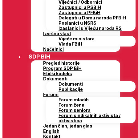
Vijećnici / Odbornici
Zastupnici u PSBiH
Zastupnici u PFBiH
Delegati u Domu naroda PFBiH
Poslanici u NSRS
Izaslanici u Vijeću naroda RS
Izvršna vlast
Vijeće ministara
Vlada FBiH
Načelnici
SDP BiH
Pregled historije
Program SDP BiH
Etički kodeks
Dokumenti
Dokumenti
Publikacije
Forumi
Forum mladih
Forum žena
Forum seniora
Forum sindikalnih aktivista /
aktivistica
Jedan član, jedan glas
English
Kontakt