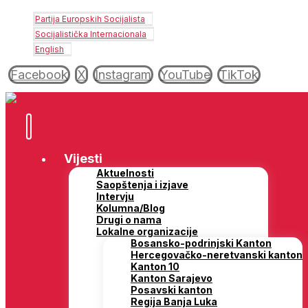
Partija Europskih Socijalista
Socijalistička Internacionala
English
Facebook
X
Instagram
YouTube
TikTok
Vijesti
Aktuelnosti
Saopštenja i izjave
Intervju
Kolumna/Blog
Drugi o nama
Lokalne organizacije
Bosansko-podrinjski Kanton
Hercegovačko-neretvanski kanton
Kanton 10
Kanton Sarajevo
Posavski kanton
Regija Banja Luka