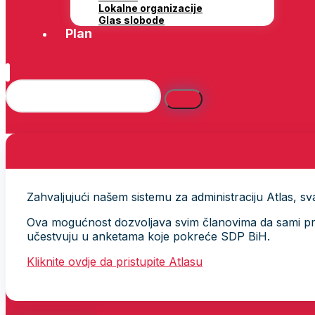
Lokalne organizacije
Glas slobode
Plan
Zahvaljujući našem sistemu za administraciju Atlas, svak
Ova mogućnost dozvoljava svim članovima da sami provj
učestvuju u anketama koje pokreće SDP BiH.
Kliknite ovdje da pristupite Atlasu