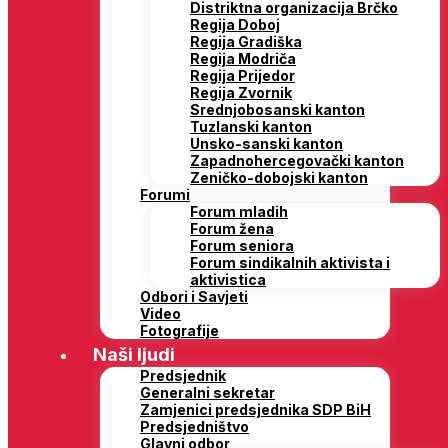
Distriktna organizacija Brčko
Regija Doboj
Regija Gradiška
Regija Modriča
Regija Prijedor
Regija Zvornik
Srednjobosanski kanton
Tuzlanski kanton
Unsko-sanski kanton
Zapadnohercegovački kanton
Zeničko-dobojski kanton
Forumi
Forum mladih
Forum žena
Forum seniora
Forum sindikalnih aktivista i
aktivistica
Odbori i Savjeti
Video
Fotografije
Naši ljudi
Predsjednik
Generalni sekretar
Zamjenici predsjednika SDP BiH
Predsjedništvo
Glavni odbor