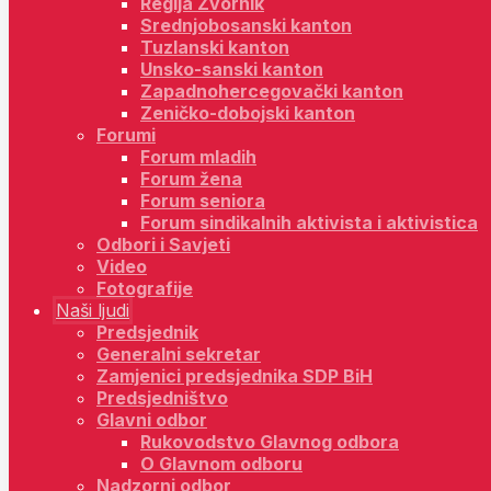
Regija Zvornik
Srednjobosanski kanton
Tuzlanski kanton
Unsko-sanski kanton
Zapadnohercegovački kanton
Zeničko-dobojski kanton
Forumi
Forum mladih
Forum žena
Forum seniora
Forum sindikalnih aktivista i aktivistica
Odbori i Savjeti
Video
Fotografije
Naši ljudi
Predsjednik
Generalni sekretar
Zamjenici predsjednika SDP BiH
Predsjedništvo
Glavni odbor
Rukovodstvo Glavnog odbora
O Glavnom odboru
Nadzorni odbor