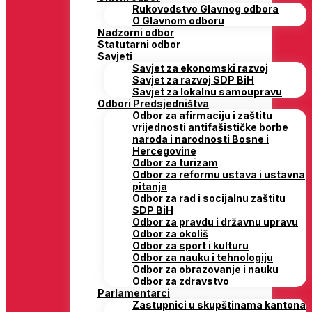
Rukovodstvo Glavnog odbora
O Glavnom odboru
Nadzorni odbor
Statutarni odbor
Savjeti
Savjet za ekonomski razvoj
Savjet za razvoj SDP BiH
Savjet za lokalnu samoupravu
Odbori Predsjedništva
Odbor za afirmaciju i zaštitu
vrijednosti antifašističke borbe
naroda i narodnosti Bosne i
Hercegovine
Odbor za turizam
Odbor za reformu ustava i ustavna
pitanja
Odbor za rad i socijalnu zaštitu
SDP BiH
Odbor za pravdu i državnu upravu
Odbor za okoliš
Odbor za sport i kulturu
Odbor za nauku i tehnologiju
Odbor za obrazovanje i nauku
Odbor za zdravstvo
Parlamentarci
Zastupnici u skupštinama kantona