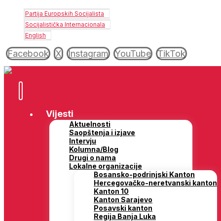
Partija Europskih Socijalista
Socijalistička Internacionala
English
Facebook
X
Instagram
YouTube
TikTok
Vijesti
Aktuelnosti
Saopštenja i izjave
Intervju
Kolumna/Blog
Drugi o nama
Lokalne organizacije
Bosansko-podrinjski Kanton
Hercegovačko-neretvanski kanton
Kanton 10
Kanton Sarajevo
Posavski kanton
Regija Banja Luka