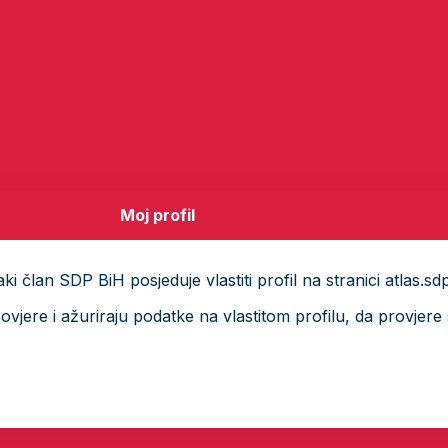
Moj profil
i član SDP BiH posjeduje vlastiti profil na stranici atlas.sd
ere i ažuriraju podatke na vlastitom profilu, da provjere s