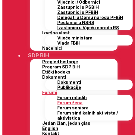
Vijećnici / Odbornici
Zastupnici u PSBiH
Zastupnici u PFBiH
Delegati u Domu naroda PFBiH
Poslanici u NSRS
Izaslanici u Vijeću naroda RS
Izvršna vlast
Vijeće ministara
Vlada FBiH
Načelnici
SDP BiH
Pregled historije
Program SDP BiH
Etički kodeks
Dokumenti
Dokumenti
Publikacije
Forumi
Forum mladih
Forum žena
Forum seniora
Forum sindikalnih aktivista /
aktivistica
Jedan član, jedan glas
English
Kontakt