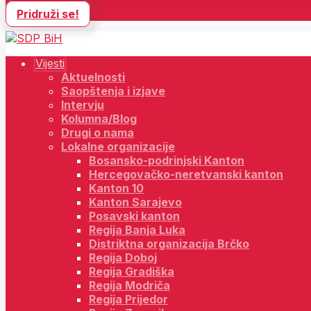
Pridruži se!
Vijesti
Aktuelnosti
Saopštenja i izjave
Intervju
Kolumna/Blog
Drugi o nama
Lokalne organizacije
Bosansko-podrinjski Kanton
Hercegovačko-neretvanski kanton
Kanton 10
Kanton Sarajevo
Posavski kanton
Regija Banja Luka
Distriktna organizacija Brčko
Regija Doboj
Regija Gradiška
Regija Modriča
Regija Prijedor