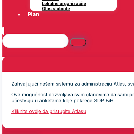
Lokalne organizacije
Glas slobode
Plan
Zahvaljujući našem sistemu za administraciju Atlas, svak
Ova mogućnost dozvoljava svim članovima da sami provj
učestvuju u anketama koje pokreće SDP BiH.
Kliknite ovdje da pristupite Atlasu