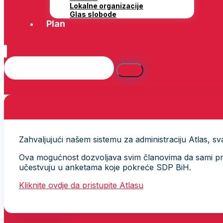
Lokalne organizacije
Glas slobode
Plan
Zahvaljujući našem sistemu za administraciju Atlas, svak
Ova mogućnost dozvoljava svim članovima da sami provj
učestvuju u anketama koje pokreće SDP BiH.
Kliknite ovdje da pristupite Atlasu