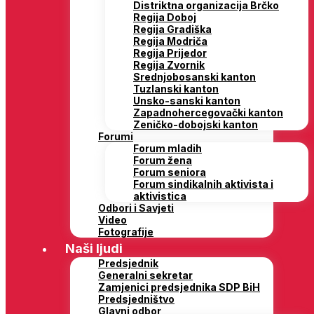
Distriktna organizacija Brčko
Regija Doboj
Regija Gradiška
Regija Modriča
Regija Prijedor
Regija Zvornik
Srednjobosanski kanton
Tuzlanski kanton
Unsko-sanski kanton
Zapadnohercegovački kanton
Zeničko-dobojski kanton
Forumi
Forum mladih
Forum žena
Forum seniora
Forum sindikalnih aktivista i
aktivistica
Odbori i Savjeti
Video
Fotografije
Naši ljudi
Predsjednik
Generalni sekretar
Zamjenici predsjednika SDP BiH
Predsjedništvo
Glavni odbor