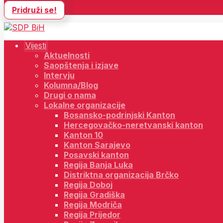
Pridruži se!
Vijesti
Aktuelnosti
Saopštenja i izjave
Intervju
Kolumna/Blog
Drugi o nama
Lokalne organizacije
Bosansko-podrinjski Kanton
Hercegovačko-neretvanski kanton
Kanton 10
Kanton Sarajevo
Posavski kanton
Regija Banja Luka
Distriktna organizacija Brčko
Regija Doboj
Regija Gradiška
Regija Modriča
Regija Prijedor