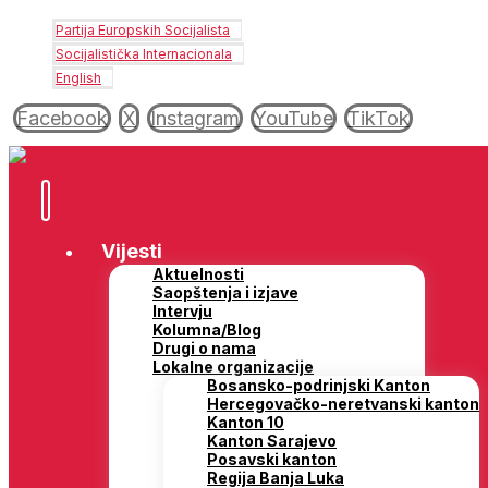
Partija Europskih Socijalista
Socijalistička Internacionala
English
Facebook
X
Instagram
YouTube
TikTok
Vijesti
Aktuelnosti
Saopštenja i izjave
Intervju
Kolumna/Blog
Drugi o nama
Lokalne organizacije
Bosansko-podrinjski Kanton
Hercegovačko-neretvanski kanton
Kanton 10
Kanton Sarajevo
Posavski kanton
Regija Banja Luka