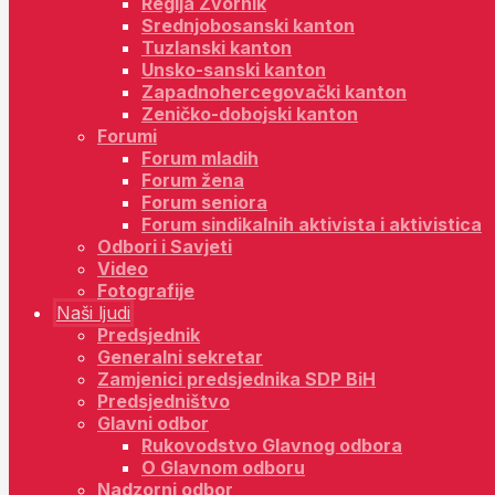
Regija Zvornik
Srednjobosanski kanton
Tuzlanski kanton
Unsko-sanski kanton
Zapadnohercegovački kanton
Zeničko-dobojski kanton
Forumi
Forum mladih
Forum žena
Forum seniora
Forum sindikalnih aktivista i aktivistica
Odbori i Savjeti
Video
Fotografije
Naši ljudi
Predsjednik
Generalni sekretar
Zamjenici predsjednika SDP BiH
Predsjedništvo
Glavni odbor
Rukovodstvo Glavnog odbora
O Glavnom odboru
Nadzorni odbor