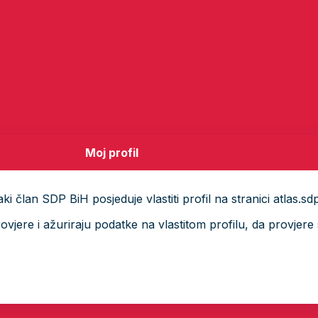
Moj profil
i član SDP BiH posjeduje vlastiti profil na stranici atlas.sd
ere i ažuriraju podatke na vlastitom profilu, da provjere s