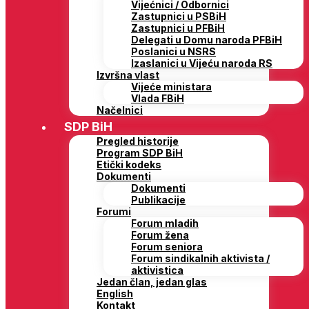
Vijećnici / Odbornici
Zastupnici u PSBiH
Zastupnici u PFBiH
Delegati u Domu naroda PFBiH
Poslanici u NSRS
Izaslanici u Vijeću naroda RS
Izvršna vlast
Vijeće ministara
Vlada FBiH
Načelnici
SDP BiH
Pregled historije
Program SDP BiH
Etički kodeks
Dokumenti
Dokumenti
Publikacije
Forumi
Forum mladih
Forum žena
Forum seniora
Forum sindikalnih aktivista /
aktivistica
Jedan član, jedan glas
English
Kontakt