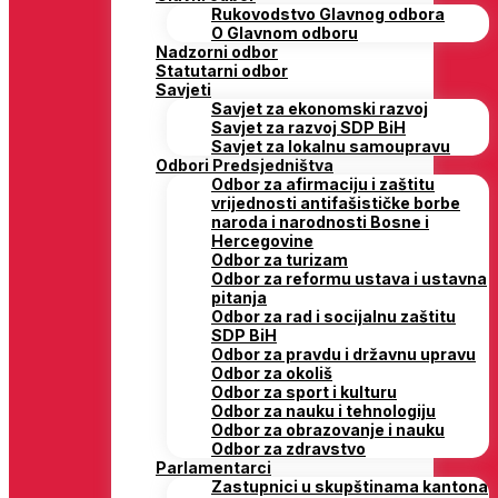
Rukovodstvo Glavnog odbora
O Glavnom odboru
Nadzorni odbor
Statutarni odbor
Savjeti
Savjet za ekonomski razvoj
Savjet za razvoj SDP BiH
Savjet za lokalnu samoupravu
Odbori Predsjedništva
Odbor za afirmaciju i zaštitu
vrijednosti antifašističke borbe
naroda i narodnosti Bosne i
Hercegovine
Odbor za turizam
Odbor za reformu ustava i ustavna
pitanja
Odbor za rad i socijalnu zaštitu
SDP BiH
Odbor za pravdu i državnu upravu
Odbor za okoliš
Odbor za sport i kulturu
Odbor za nauku i tehnologiju
Odbor za obrazovanje i nauku
Odbor za zdravstvo
Parlamentarci
Zastupnici u skupštinama kantona