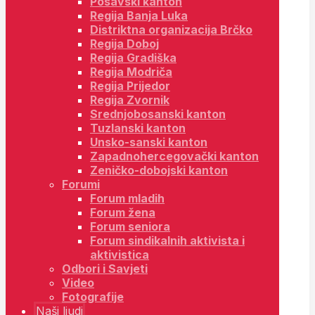
Posavski kanton
Regija Banja Luka
Distriktna organizacija Brčko
Regija Doboj
Regija Gradiška
Regija Modriča
Regija Prijedor
Regija Zvornik
Srednjobosanski kanton
Tuzlanski kanton
Unsko-sanski kanton
Zapadnohercegovački kanton
Zeničko-dobojski kanton
Forumi
Forum mladih
Forum žena
Forum seniora
Forum sindikalnih aktivista i
aktivistica
Odbori i Savjeti
Video
Fotografije
Naši ljudi