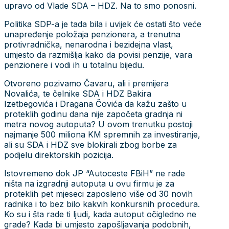
upravo od Vlade SDA – HDZ. Na to smo ponosni.
Politika SDP-a je tada bila i uvijek će ostati što veće
unapređenje položaja penzionera, a trenutna
protivradnička, nenarodna i bezidejna vlast,
umjesto da razmišlja kako da povisi penzije, vara
penzionere i vodi ih u totalnu bijedu.
Otvoreno pozivamo Čavaru, ali i premijera
Novalića, te čelnike SDA i HDZ Bakira
Izetbegovića i Dragana Čovića da kažu zašto u
proteklih godinu dana nije započeta gradnja ni
metra novog autoputa? U ovom trenutku postoji
najmanje 500 miliona KM spremnih za investiranje,
ali su SDA i HDZ sve blokirali zbog borbe za
podjelu direktorskih pozicija.
Istovremeno dok JP “Autoceste FBiH” ne rade
ništa na izgradnji autoputa u ovu firmu je za
proteklih pet mjeseci zaposleno više od 30 novih
radnika i to bez bilo kakvih konkursnih procedura.
Ko su i šta rade ti ljudi, kada autoput očigledno ne
grade? Kada bi umjesto zapošljavanja podobnih,