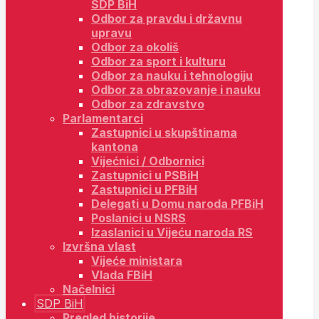
SDP BiH
Odbor za pravdu i državnu
upravu
Odbor za okoliš
Odbor za sport i kulturu
Odbor za nauku i tehnologiju
Odbor za obrazovanje i nauku
Odbor za zdravstvo
Parlamentarci
Zastupnici u skupštinama
kantona
Vijećnici / Odbornici
Zastupnici u PSBiH
Zastupnici u PFBiH
Delegati u Domu naroda PFBiH
Poslanici u NSRS
Izaslanici u Vijeću naroda RS
Izvršna vlast
Vijeće ministara
Vlada FBiH
Načelnici
SDP BiH
Pregled historije