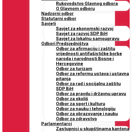
Rukovodstvo Glavnog odbora
O Glavnom odboru
Nadzorni odbor
Statutarni odbor
Savjeti
Savjet za ekonomski razvoj
Savjet za razvoj SDP BiH
Savjet za lokalnu samoupravu
Odbori Predsjedništva
Odbor za afirmaciju i zaštitu
vrijednosti antifašističke borbe
naroda i narodnosti Bosne i
Hercegovine
Odbor za turizam
Odbor za reformu ustava i ustavna
pitanja
Odbor za rad i socijalnu zaštitu
SDP BiH
Odbor za pravdu i državnu upravu
Odbor za okoliš
Odbor za sport i kulturu
Odbor za nauku i tehnologiju
Odbor za obrazovanje i nauku
Odbor za zdravstvo
Parlamentarci
Zastupnici u skupštinama kantona