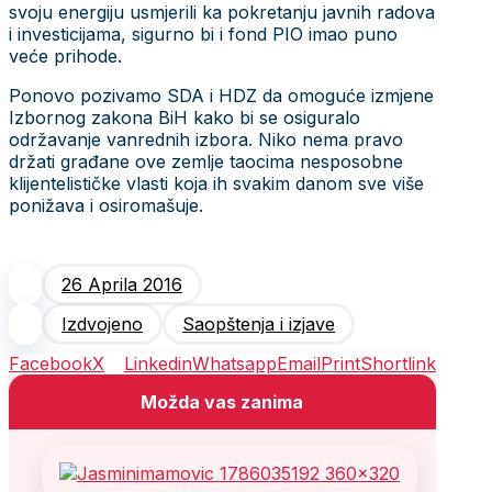
svoju energiju usmjerili ka pokretanju javnih radova
i investicijama, sigurno bi i fond PIO imao puno
veće prihode.
Ponovo pozivamo SDA i HDZ da omoguće izmjene
Izbornog zakona BiH kako bi se osiguralo
održavanje vanrednih izbora. Niko nema pravo
držati građane ove zemlje taocima nesposobne
klijentelističke vlasti koja ih svakim danom sve više
ponižava i osiromašuje.
26 Aprila 2016
Izdvojeno
Saopštenja i izjave
Facebook
X
Linkedin
Whatsapp
Email
Print
Shortlink
Možda vas zanima