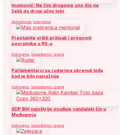
Imamović: Ne čini drugome ono što ne
želiš da drugi učini tebi
Aktuelnosti
,
Izdvojeno
Prestanite vršiti pritisak i progoniti
povratnike u RS-u
Izdvojeno
,
Saopštenja i izjave
Parlamentarci su rudarima okrenuli leđa
kad je bilo najvažnije
Izdvojeno
,
Saopštenja i izjave
SDP BiH najoštrije osuđuje vandalski čin u
Međugorju
Izdvojeno
,
Saopštenja i izjave