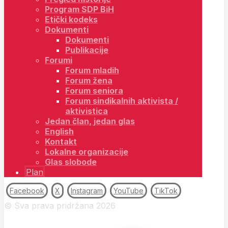
Program SDP BiH
Etički kodeks
Dokumenti
Dokumenti
Publikacije
Forumi
Forum mladih
Forum žena
Forum seniora
Forum sindikalnih aktivista /
aktivistica
Jedan član, jedan glas
English
Kontakt
Lokalne organizacije
Glas slobode
Plan
Facebook
X
Instagram
YouTube
TikTok
© Sva prava pridržana 2026