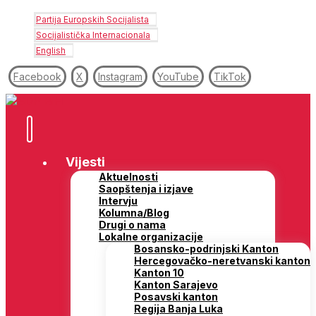
Partija Europskih Socijalista
Socijalistička Internacionala
English
Facebook
X
Instagram
YouTube
TikTok
Vijesti
Aktuelnosti
Saopštenja i izjave
Intervju
Kolumna/Blog
Drugi o nama
Lokalne organizacije
Bosansko-podrinjski Kanton
Hercegovačko-neretvanski kanton
Kanton 10
Kanton Sarajevo
Posavski kanton
Regija Banja Luka