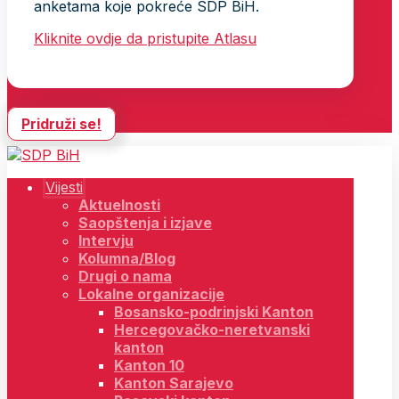
anketama koje pokreće SDP BiH.
Kliknite ovdje da pristupite Atlasu
Pridruži se!
Vijesti
Aktuelnosti
Saopštenja i izjave
Intervju
Kolumna/Blog
Drugi o nama
Lokalne organizacije
Bosansko-podrinjski Kanton
Hercegovačko-neretvanski
kanton
Kanton 10
Kanton Sarajevo