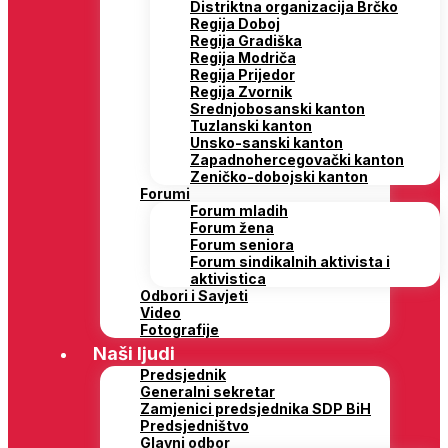
Distriktna organizacija Brčko
Regija Doboj
Regija Gradiška
Regija Modriča
Regija Prijedor
Regija Zvornik
Srednjobosanski kanton
Tuzlanski kanton
Unsko-sanski kanton
Zapadnohercegovački kanton
Zeničko-dobojski kanton
Forumi
Forum mladih
Forum žena
Forum seniora
Forum sindikalnih aktivista i
aktivistica
Odbori i Savjeti
Video
Fotografije
Naši ljudi
Predsjednik
Generalni sekretar
Zamjenici predsjednika SDP BiH
Predsjedništvo
Glavni odbor