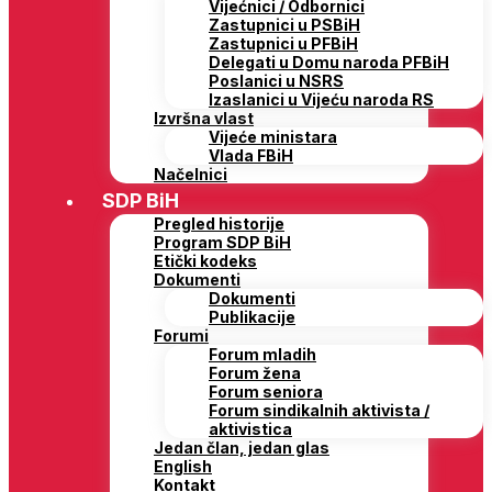
Vijećnici / Odbornici
Zastupnici u PSBiH
Zastupnici u PFBiH
Delegati u Domu naroda PFBiH
Poslanici u NSRS
Izaslanici u Vijeću naroda RS
Izvršna vlast
Vijeće ministara
Vlada FBiH
Načelnici
SDP BiH
Pregled historije
Program SDP BiH
Etički kodeks
Dokumenti
Dokumenti
Publikacije
Forumi
Forum mladih
Forum žena
Forum seniora
Forum sindikalnih aktivista /
aktivistica
Jedan član, jedan glas
English
Kontakt