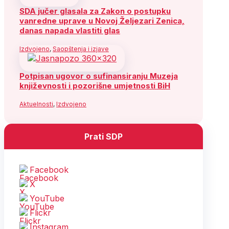
SDA jučer glasala za Zakon o postupku
vanredne uprave u Novoj Željezari Zenica,
danas napada vlastiti glas
Izdvojeno
,
Saopštenja i izjave
Potpisan ugovor o sufinansiranju Muzeja
književnosti i pozorišne umjetnosti BiH
Aktuelnosti
,
Izdvojeno
Prati SDP
Facebook
X
YouTube
Flickr
Instagram