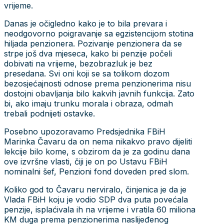
vrijeme.
Danas je očigledno kako je to bila prevara i
neodgovorno poigravanje sa egzistencijom stotina
hiljada penzionera. Pozivanje penzionera da se
strpe još dva mjeseca, kako bi penzije počeli
dobivati na vrijeme, bezobrazluk je bez
presedana. Svi oni koji se sa tolikom dozom
bezosjećajnosti odnose prema penzionerima nisu
dostojni obavljanja bilo kakvih javnih funkcija. Zato
bi, ako imaju trunku morala i obraza, odmah
trebali podnijeti ostavke.
Posebno upozoravamo Predsjednika FBiH
Marinka Čavaru da on nema nikakvo pravo dijeliti
lekcije bilo kome, s obzirom da je za godinu dana
ove izvršne vlasti, čiji je on po Ustavu FBiH
nominalni šef, Penzioni fond doveden pred slom.
Koliko god to Čavaru nerviralo, činjenica je da je
Vlada FBiH koju je vodio SDP dva puta povećala
penzije, isplaćivala ih na vrijeme i vratila 60 miliona
KM duga prema penzionerima naslijeđenog