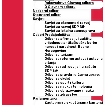
Rukovodstvo Glavnog odbora
O Glavnom odboru
Nadzorni odbor
Statutarni odbor
Savjeti
Savjet za ekonomski razvoj
Savjet za razvoj SDP BiH
Savjet za lokalnu samoupravu
Odbori Predsjedništva
Odbor za afirmaciju i zaštitu
vrijednosti antifašističke borbe
naroda i narodnosti Bosne i
Hercegovine
Odbor za turizam
Odbor za reformu ustava i ustavna
pitanja
Odbor za rad i socijalnu zaštitu
SDP BiH
Odbor za pravdu i državnu upravu
Odbor za okoliš
Odbor za sport i kulturu
Odbor za nauku i tehnologiju
Odbor za obrazovanje i nauku
Odbor za zdravstvo
Parlamentarci
Zastupnici u skupštinama kantona