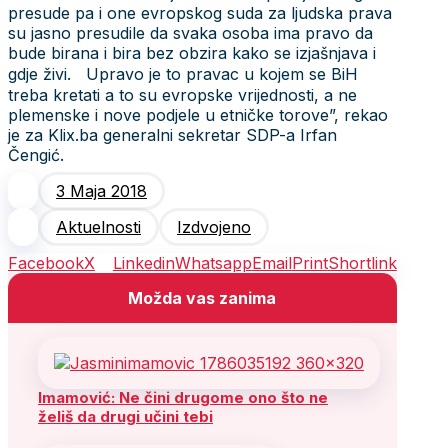
presude pa i one evropskog suda za ljudska prava
su jasno presudile da svaka osoba ima pravo da
bude birana i bira bez obzira kako se izjašnjava i
gdje živi. Upravo je to pravac u kojem se BiH
treba kretati a to su evropske vrijednosti, a ne
plemenske i nove podjele u etničke torove”, rekao
je za Klix.ba generalni sekretar SDP-a Irfan
Čengić.
3 Maja 2018
Aktuelnosti
Izdvojeno
Facebook
X
Linkedin
Whatsapp
Email
Print
Shortlink
Možda vas zanima
Imamović: Ne čini drugome ono što ne
želiš da drugi učini tebi