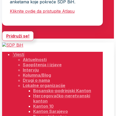
anketama koje pokreće SDP BiH.
Kliknite ovdje da pristupite Atlasu
Pridruži se!
Vijesti
Aktuelnosti
Saopštenja i izjave
Intervju
Kolumna/Blog
Drugi o nama
Lokalne organizacije
Bosansko-podrinjski Kanton
Hercegovačko-neretvanski
kanton
Kanton 10
Kanton Sarajevo