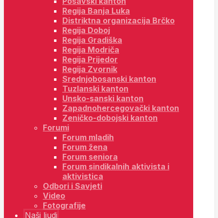
Posavski kanton
Regija Banja Luka
Distriktna organizacija Brčko
Regija Doboj
Regija Gradiška
Regija Modriča
Regija Prijedor
Regija Zvornik
Srednjobosanski kanton
Tuzlanski kanton
Unsko-sanski kanton
Zapadnohercegovački kanton
Zeničko-dobojski kanton
Forumi
Forum mladih
Forum žena
Forum seniora
Forum sindikalnih aktivista i
aktivistica
Odbori i Savjeti
Video
Fotografije
Naši ljudi