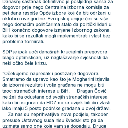
Današnji sastanak definitivno je posljednja šansa za
dogovor prije nego Centralna izborna komisija za
pet dana raspiše Opće izbore koji će biti održani u
oktobru ove godine. Evropskoj uniji je čini se više
nego domaćim političarima stalo da politički lideri u
BiH konačno dogovore izmjene Izbornog zakona,
kako bi se rezultati mogli implementirati i vlast bez
problema formirati.
SDP je ipak uoči današnjih krucijalnih pregovora
blago optimističan, uz naglašavanje svjesnosti da
neki očito žele krizu.
“Očekujemo napredak i postizanje dogovora.
Smatramo da upravo kao što je Mogherini izjavila
da izborni rezultati i volja građana ne mogu biti
taoci stranačkih interesa u BiH. Dragan Čović
ne želi da odustane od svojih stranačkih interesa,
kako bi osigurao da HDZ mora uvijek biti dio vlasti
iako imaju 5 posto podrške građana u ovoj državi.
Za nas su neprihvatljive nove podjele, također
presude Ustavnog suda nisu švedski sto pa da
uzimate samo one koje vam se dopadaju. Druge