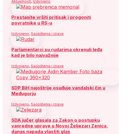
Aktuelnosti
,
Izdvojeno
Prestanite vršiti pritisak i progoniti
povratnike u RS-u
Izdvojeno
,
Saopštenja i izjave
Parlamentarci su rudarima okrenuli leđa
kad je bilo najvažnije
Izdvojeno
,
Saopštenja i izjave
SDP BiH najoštrije osuđuje vandalski čin u
Međugorju
Izdvojeno
,
Saopštenja i izjave
SDA jučer glasala za Zakon o postupku
vanredne uprave u Novoj Željezari Zenica,
danas napada vlastiti glas