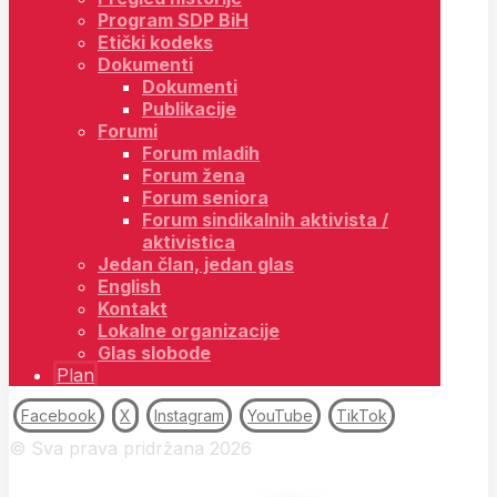
Program SDP BiH
Etički kodeks
Dokumenti
Dokumenti
Publikacije
Forumi
Forum mladih
Forum žena
Forum seniora
Forum sindikalnih aktivista /
aktivistica
Jedan član, jedan glas
English
Kontakt
Lokalne organizacije
Glas slobode
Plan
Facebook
X
Instagram
YouTube
TikTok
© Sva prava pridržana 2026