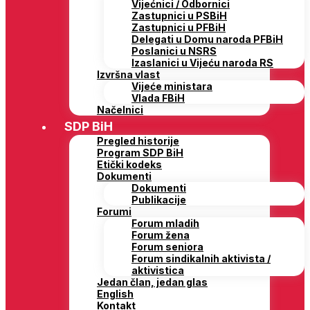
Vijećnici / Odbornici
Zastupnici u PSBiH
Zastupnici u PFBiH
Delegati u Domu naroda PFBiH
Poslanici u NSRS
Izaslanici u Vijeću naroda RS
Izvršna vlast
Vijeće ministara
Vlada FBiH
Načelnici
SDP BiH
Pregled historije
Program SDP BiH
Etički kodeks
Dokumenti
Dokumenti
Publikacije
Forumi
Forum mladih
Forum žena
Forum seniora
Forum sindikalnih aktivista /
aktivistica
Jedan član, jedan glas
English
Kontakt