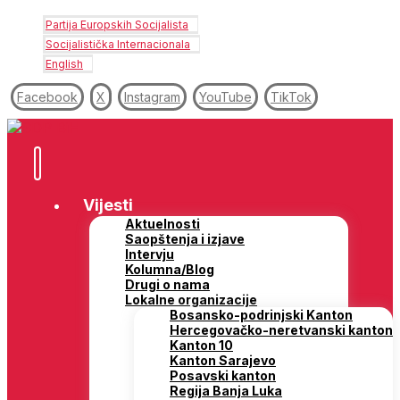
Partija Europskih Socijalista
Socijalistička Internacionala
English
Facebook
X
Instagram
YouTube
TikTok
Vijesti
Aktuelnosti
Saopštenja i izjave
Intervju
Kolumna/Blog
Drugi o nama
Lokalne organizacije
Bosansko-podrinjski Kanton
Hercegovačko-neretvanski kanton
Kanton 10
Kanton Sarajevo
Posavski kanton
Regija Banja Luka