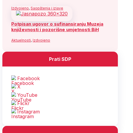
Izdvojeno
,
Saopštenja i izjave
Potpisan ugovor o sufinansiranju Muzeja
književnosti i pozorišne umjetnosti BiH
Aktuelnosti
,
Izdvojeno
Prati SDP
Facebook
X
YouTube
Flickr
Instagram