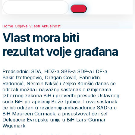
Home
Objave
Vijesti
Aktuelnosti
Vlast mora biti
rezultat volje građana
Predsjednici SDA, HDZ-a SBB-a SDP-a i DF-a
Bakir Izetbegović, Dragan Čović, Fahrudin
Radončić, Nermin Nikšić i Željko Komšić danas će
održati možda i najvažniji sastanak o izmjenama
Izbornog zakona BiH i provedbi presude Ustavnog
suda BiH po apelaciji Bože Ljubića. I ovaj sastanak
će biti održan u rezidenciji ambasadorice SAD-a u
BiH Maureen Cormack. a prisustvovat će i šef
Delegacije Evropske unije u BiH Lars-Gunnar
Wigemark.