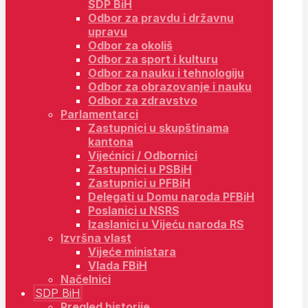
SDP BiH
Odbor za pravdu i državnu
upravu
Odbor za okoliš
Odbor za sport i kulturu
Odbor za nauku i tehnologiju
Odbor za obrazovanje i nauku
Odbor za zdravstvo
Parlamentarci
Zastupnici u skupštinama
kantona
Vijećnici / Odbornici
Zastupnici u PSBiH
Zastupnici u PFBiH
Delegati u Domu naroda PFBiH
Poslanici u NSRS
Izaslanici u Vijeću naroda RS
Izvršna vlast
Vijeće ministara
Vlada FBiH
Načelnici
SDP BiH
Pregled historije