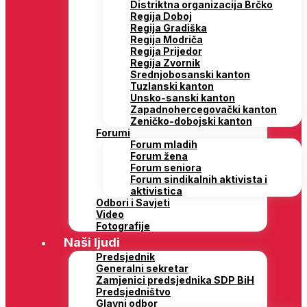
Distriktna organizacija Brčko
Regija Doboj
Regija Gradiška
Regija Modriča
Regija Prijedor
Regija Zvornik
Srednjobosanski kanton
Tuzlanski kanton
Unsko-sanski kanton
Zapadnohercegovački kanton
Zeničko-dobojski kanton
Forumi
Forum mladih
Forum žena
Forum seniora
Forum sindikalnih aktivista i
aktivistica
Odbori i Savjeti
Video
Fotografije
Naši ljudi
Predsjednik
Generalni sekretar
Zamjenici predsjednika SDP BiH
Predsjedništvo
Glavni odbor