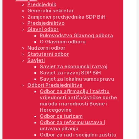
Predsjednik
Generalni sekretar
Zamjenici predsjednika SDP BiH
Predsjedništvo
Glavni odbor
Rukovodstvo Glavnog odbora
O Glavnom odboru
Nadzorni odbor
Statutarni odbor
Savjeti
Savjet za ekonomski razvoj
Savjet za razvoj SDP BiH
Savjet za lokalnu samoupravu
Odbori Predsjedništva
Odbor za afirmaciju i zaštitu
vrijednosti antifašističke borbe
naroda i narodnosti Bosne i
Hercegovine
Odbor za turizam
Odbor za reformu ustava i
ustavna pitanja
Odbor za rad i socijalnu zaštitu