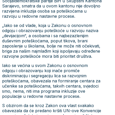
Socijaldemokratske partije BiH u Skupštini Kantona
Sarajevo, smatra da u ovom kantonu nije dovoljno
razvijena inkluzija osoba sa poteškoćama u
razvoju u redovne nastavne procese.
„Iako se od vlade, koja u Zakonu o osnovnom
odgoju i obrazovanju poteškoće u razvoju naziva
„devijacijom“, a osobama i sa najbezazlenijim
duševnim poteškoćama, poput tikova, brani
zaposlenje u školama, bolje ne može niti očekivati,
briga za našim najmlađim koji ispoljavaju određene
razvojne poteškoće mora biti prioritet društva.
Iako se većina u svom Zakonu o osnovnom
odgoju i obrazovanju koji inače promiče
diskriminaciju i segregaciju lica sa razvojnim
poteškoćama, obavezala na formiranje centara za
učenike sa poteškoćama, takvih centara, svjedoci
smo, nema, niti ima programa inkluzije ove
populacije u redovne nastavne procese.
S obzirom da se kroz Zakon ova vlast svakako
obavezala da će predano kršiti UN-ove Konvencije