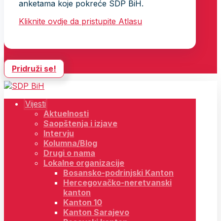
anketama koje pokreće SDP BiH.
Kliknite ovdje da pristupite Atlasu
Pridruži se!
Vijesti
Aktuelnosti
Saopštenja i izjave
Intervju
Kolumna/Blog
Drugi o nama
Lokalne organizacije
Bosansko-podrinjski Kanton
Hercegovačko-neretvanski
kanton
Kanton 10
Kanton Sarajevo