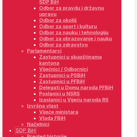
SDP BiH
Odbor za pravdu i državnu
upravu
Odbor za okoliš
Odbor za sport i kulturu
Odbor za nauku i tehnologiju
Odbor za obrazovanje i nauku
Odbor za zdravstvo
Parlamentarci
Zastupnici u skupštinama
kantona
Vijećnici / Odbornici
Zastupnici u PSBiH
Zastupnici u PFBiH
Delegati u Domu naroda PFBiH
Poslanici u NSRS
Izaslanici u Vijeću naroda RS
Izvršna vlast
Vijeće ministara
Vlada FBiH
Načelnici
SDP BiH
Pregled historije