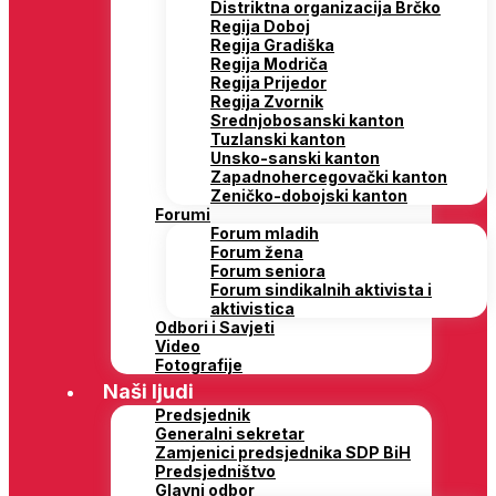
Distriktna organizacija Brčko
Regija Doboj
Regija Gradiška
Regija Modriča
Regija Prijedor
Regija Zvornik
Srednjobosanski kanton
Tuzlanski kanton
Unsko-sanski kanton
Zapadnohercegovački kanton
Zeničko-dobojski kanton
Forumi
Forum mladih
Forum žena
Forum seniora
Forum sindikalnih aktivista i
aktivistica
Odbori i Savjeti
Video
Fotografije
Naši ljudi
Predsjednik
Generalni sekretar
Zamjenici predsjednika SDP BiH
Predsjedništvo
Glavni odbor