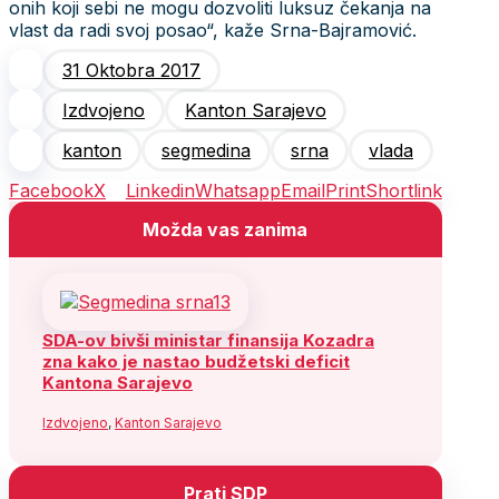
onih koji sebi ne mogu dozvoliti luksuz čekanja na
vlast da radi svoj posao“, kaže Srna-Bajramović.
31 Oktobra 2017
Izdvojeno
Kanton Sarajevo
kanton
segmedina
srna
vlada
Facebook
X
Linkedin
Whatsapp
Email
Print
Shortlink
Možda vas zanima
SDA-ov bivši ministar finansija Kozadra
zna kako je nastao budžetski deficit
Kantona Sarajevo
Izdvojeno
,
Kanton Sarajevo
Prati SDP