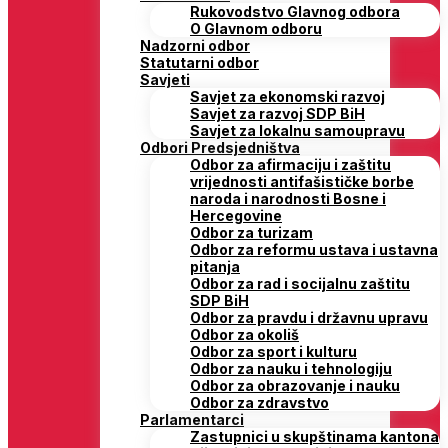
Rukovodstvo Glavnog odbora
O Glavnom odboru
Nadzorni odbor
Statutarni odbor
Savjeti
Savjet za ekonomski razvoj
Savjet za razvoj SDP BiH
Savjet za lokalnu samoupravu
Odbori Predsjedništva
Odbor za afirmaciju i zaštitu
vrijednosti antifašističke borbe
naroda i narodnosti Bosne i
Hercegovine
Odbor za turizam
Odbor za reformu ustava i ustavna
pitanja
Odbor za rad i socijalnu zaštitu
SDP BiH
Odbor za pravdu i državnu upravu
Odbor za okoliš
Odbor za sport i kulturu
Odbor za nauku i tehnologiju
Odbor za obrazovanje i nauku
Odbor za zdravstvo
Parlamentarci
Zastupnici u skupštinama kantona