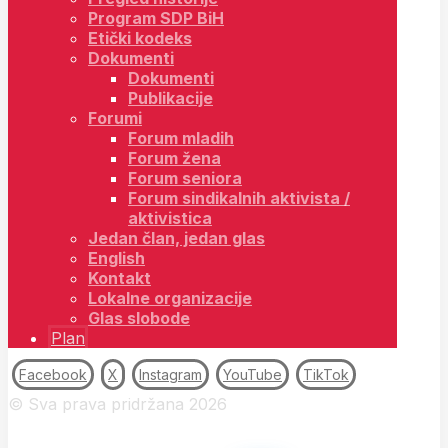
Program SDP BiH
Etički kodeks
Dokumenti
Dokumenti
Publikacije
Forumi
Forum mladih
Forum žena
Forum seniora
Forum sindikalnih aktivista /
aktivistica
Jedan član, jedan glas
English
Kontakt
Lokalne organizacije
Glas slobode
Plan
Facebook
X
Instagram
YouTube
TikTok
© Sva prava pridržana 2026