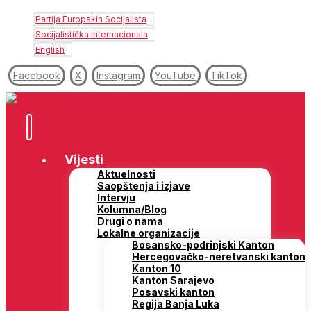
Partija Europskih Socijalista
Socijalistička Internacionala
English
Facebook
X
Instagram
YouTube
TikTok
Vijesti
Aktuelnosti
Saopštenja i izjave
Intervju
Kolumna/Blog
Drugi o nama
Lokalne organizacije
Bosansko-podrinjski Kanton
Hercegovačko-neretvanski kanton
Kanton 10
Kanton Sarajevo
Posavski kanton
Regija Banja Luka