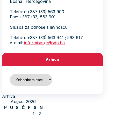
Bosna i Hercegovina
Telefon: +387 (33) 563 900
Fax: +387 (33) 563 901
Služba za odnose s javnošću:
Telefon: +387 (33) 563 941 ; 563 917
e-mail:
informisanje@sdp.ba
Arhiva
Arhiva
Arhiva
August 2026
P
U
S
Č
P
S
N
1
2