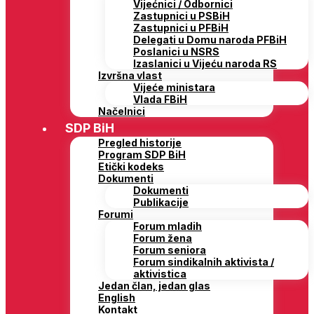
Vijećnici / Odbornici
Zastupnici u PSBiH
Zastupnici u PFBiH
Delegati u Domu naroda PFBiH
Poslanici u NSRS
Izaslanici u Vijeću naroda RS
Izvršna vlast
Vijeće ministara
Vlada FBiH
Načelnici
SDP BiH
Pregled historije
Program SDP BiH
Etički kodeks
Dokumenti
Dokumenti
Publikacije
Forumi
Forum mladih
Forum žena
Forum seniora
Forum sindikalnih aktivista /
aktivistica
Jedan član, jedan glas
English
Kontakt