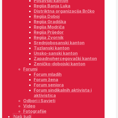
Posavski kanton
Regija Banja Luka
Distriktna organizacija Brčko
Regija Doboj
Regija Gradiška
Regija Modriča
Regija Prijedor
Regija Zvornik
Srednjobosanski kanton
Tuzlanski kanton
Unsko-sanski kanton
Zapadnohercegovački kanton
Zeničko-dobojski kanton
Forumi
Forum mladih
Forum žena
Forum seniora
Forum sindikalnih aktivista i
aktivistica
Odbori i Savjeti
Video
Fotografije
Naši ljudi