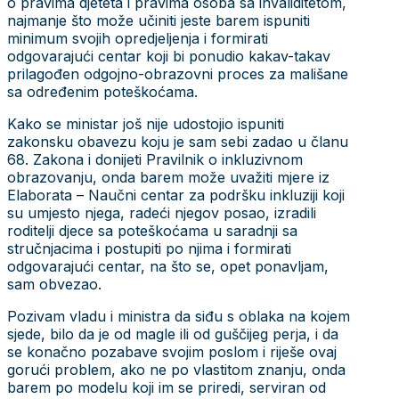
o pravima djeteta i pravima osoba sa invaliditetom,
najmanje što može učiniti jeste barem ispuniti
minimum svojih opredjeljenja i formirati
odgovarajući centar koji bi ponudio kakav-takav
prilagođen odgojno-obrazovni proces za mališane
sa određenim poteškoćama.
Kako se ministar još nije udostojio ispuniti
zakonsku obavezu koju je sam sebi zadao u članu
68. Zakona i donijeti Pravilnik o inkluzivnom
obrazovanju, onda barem može uvažiti mjere iz
Elaborata – Naučni centar za podršku inkluziji koji
su umjesto njega, radeći njegov posao, izradili
roditelji djece sa poteškoćama u saradnji sa
stručnjacima i postupiti po njima i formirati
odgovarajući centar, na što se, opet ponavljam,
sam obvezao.
Pozivam vladu i ministra da siđu s oblaka na kojem
sjede, bilo da je od magle ili od guščijeg perja, i da
se konačno pozabave svojim poslom i riješe ovaj
gorući problem, ako ne po vlastitom znanju, onda
barem po modelu koji im se priredi, serviran od