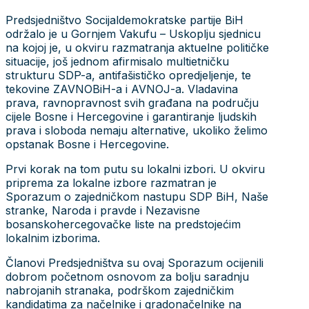
Predsjedništvo Socijaldemokratske partije BiH
održalo je u Gornjem Vakufu – Uskoplju sjednicu
na kojoj je, u okviru razmatranja aktuelne političke
situacije, još jednom afirmisalo multietničku
strukturu SDP-a, antifašističko opredjeljenje, te
tekovine ZAVNOBiH-a i AVNOJ-a. Vladavina
prava, ravnopravnost svih građana na području
cijele Bosne i Hercegovine i garantiranje ljudskih
prava i sloboda nemaju alternative, ukoliko želimo
opstanak Bosne i Hercegovine.
Prvi korak na tom putu su lokalni izbori. U okviru
priprema za lokalne izbore razmatran je
Sporazum o zajedničkom nastupu SDP BiH, Naše
stranke, Naroda i pravde i Nezavisne
bosanskohercegovačke liste na predstojećim
lokalnim izborima.
Članovi Predsjedništva su ovaj Sporazum ocijenili
dobrom početnom osnovom za bolju saradnju
nabrojanih stranaka, podrškom zajedničkim
kandidatima za načelnike i gradonačelnike na