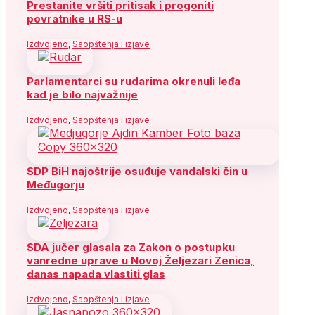
Prestanite vršiti pritisak i progoniti
povratnike u RS-u
Izdvojeno
,
Saopštenja i izjave
Parlamentarci su rudarima okrenuli leđa
kad je bilo najvažnije
Izdvojeno
,
Saopštenja i izjave
SDP BiH najoštrije osuđuje vandalski čin u
Međugorju
Izdvojeno
,
Saopštenja i izjave
SDA jučer glasala za Zakon o postupku
vanredne uprave u Novoj Željezari Zenica,
danas napada vlastiti glas
Izdvojeno
,
Saopštenja i izjave