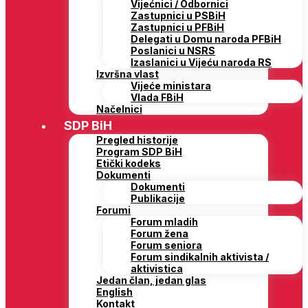
Vijećnici / Odbornici
Zastupnici u PSBiH
Zastupnici u PFBiH
Delegati u Domu naroda PFBiH
Poslanici u NSRS
Izaslanici u Vijeću naroda RS
Izvršna vlast
Vijeće ministara
Vlada FBiH
Načelnici
SDP BiH
Pregled historije
Program SDP BiH
Etički kodeks
Dokumenti
Dokumenti
Publikacije
Forumi
Forum mladih
Forum žena
Forum seniora
Forum sindikalnih aktivista /
aktivistica
Jedan član, jedan glas
English
Kontakt