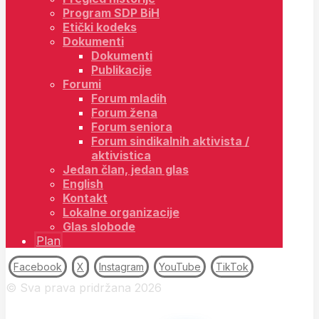
Program SDP BiH
Etički kodeks
Dokumenti
Dokumenti
Publikacije
Forumi
Forum mladih
Forum žena
Forum seniora
Forum sindikalnih aktivista /
aktivistica
Jedan član, jedan glas
English
Kontakt
Lokalne organizacije
Glas slobode
Plan
Facebook
X
Instagram
YouTube
TikTok
© Sva prava pridržana 2026