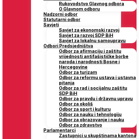
Rukovodstvo Glavnog odbora
O Glavnom odboru
Nadzorni odbor
Statutarni odbor
Savjeti
Savjet za ekonomski razvoj
Savjet za razvoj SDP BiH
Savjet za lokalnu samoupravu
Odbori Predsjedništva
Odbor za afirmaciju i zaštitu
vrijednosti antifašističke borbe
naroda i narodnosti Bosne i
Hercegovine
Odbor za turizam
Odbor za reformu ustava i ustavna
pitanja
Odbor za rad i socijalnu zaštitu
SDP BiH
Odbor za pravdu i državnu upravu
Odbor za okoliš
Odbor za sport i kulturu
Odbor za nauku i tehnologiju
Odbor za obrazovanje i nauku
Odbor za zdravstvo
Parlamentarci
Zastupnici u skupštinama kantona