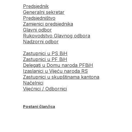
Predsjednik
Generalni sekretar
Predsjedništvo
Zamjenici predsjednika
Glavni odbor
Rukovodstvo Glavnog odbora
Nadzorni odbor
Zastupnici u PS BiH
Zastupnici u PF BiH
Delegati u Domu naroda PFBiH
Izaslanici u Vijeću naroda RS
Zastupnici u skupštinama kantona
Načelnici
Vijećnici / Odbornici
Postani član/ica