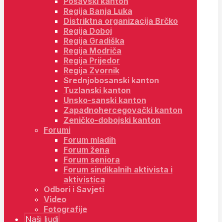
Posavski kanton
Regija Banja Luka
Distriktna organizacija Brčko
Regija Doboj
Regija Gradiška
Regija Modriča
Regija Prijedor
Regija Zvornik
Srednjobosanski kanton
Tuzlanski kanton
Unsko-sanski kanton
Zapadnohercegovački kanton
Zeničko-dobojski kanton
Forumi
Forum mladih
Forum žena
Forum seniora
Forum sindikalnih aktivista i
aktivistica
Odbori i Savjeti
Video
Fotografije
Naši ljudi