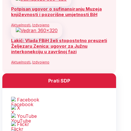
Potpisan ugovor o sufinansiranju Muzeja
književnosti i pozorišne umjetnosti BiH
Aktuelnosti
,
Izdvojeno
Lakić: Vlada FBiH želi stopostotno preuzeti
Željezaru Zenica; ugovor za Južnu
interkonekciju u završnoj fazi
Aktuelnosti
,
Izdvojeno
Prati SDP
Facebook
X
YouTube
Flickr