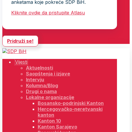
anketama koje pokreće SDP BiH.
Kliknite ovdje da pristupite Atlasu
Pridruži se!
Vijesti
Aktuelnosti
Saopštenja i izjave
Intervju
Kolumna/Blog
Drugi o nama
Lokalne organizacije
Bosansko-podrinjski Kanton
Hercegovačko-neretvanski
kanton
Kanton 10
Kanton Sarajevo