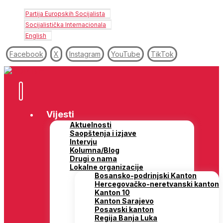
Partija Europskih Socijalista
Socijalistička Internacionala
English
Facebook
X
Instagram
YouTube
TikTok
Vijesti
Aktuelnosti
Saopštenja i izjave
Intervju
Kolumna/Blog
Drugi o nama
Lokalne organizacije
Bosansko-podrinjski Kanton
Hercegovačko-neretvanski kanton
Kanton 10
Kanton Sarajevo
Posavski kanton
Regija Banja Luka