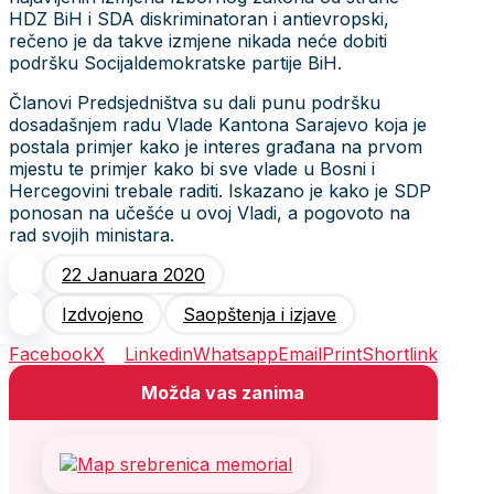
HDZ BiH i SDA diskriminatoran i antievropski,
rečeno je da takve izmjene nikada neće dobiti
podršku Socijaldemokratske partije BiH.
Članovi Predsjedništva su dali punu podršku
dosadašnjem radu Vlade Kantona Sarajevo koja je
postala primjer kako je interes građana na prvom
mjestu te primjer kako bi sve vlade u Bosni i
Hercegovini trebale raditi. Iskazano je kako je SDP
ponosan na učešće u ovoj Vladi, a pogovoto na
rad svojih ministara.
22 Januara 2020
Izdvojeno
Saopštenja i izjave
Facebook
X
Linkedin
Whatsapp
Email
Print
Shortlink
Možda vas zanima