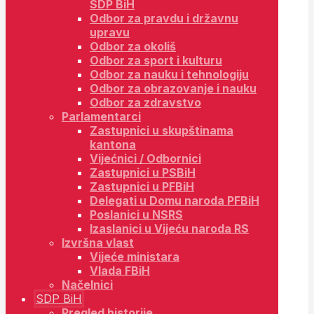
SDP BiH
Odbor za pravdu i državnu
upravu
Odbor za okoliš
Odbor za sport i kulturu
Odbor za nauku i tehnologiju
Odbor za obrazovanje i nauku
Odbor za zdravstvo
Parlamentarci
Zastupnici u skupštinama
kantona
Vijećnici / Odbornici
Zastupnici u PSBiH
Zastupnici u PFBiH
Delegati u Domu naroda PFBiH
Poslanici u NSRS
Izaslanici u Vijeću naroda RS
Izvršna vlast
Vijeće ministara
Vlada FBiH
Načelnici
SDP BiH
Pregled historije