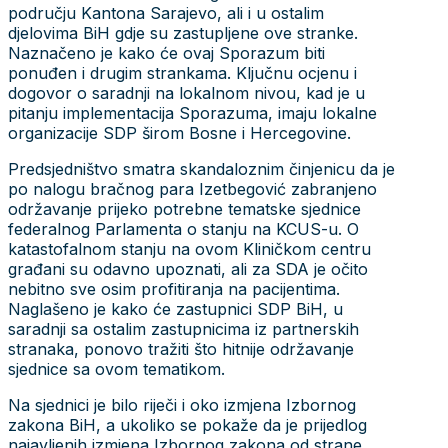
području Kantona Sarajevo, ali i u ostalim
djelovima BiH gdje su zastupljene ove stranke.
Naznačeno je kako će ovaj Sporazum biti
ponuđen i drugim strankama. Ključnu ocjenu i
dogovor o saradnji na lokalnom nivou, kad je u
pitanju implementacija Sporazuma, imaju lokalne
organizacije SDP širom Bosne i Hercegovine.
Predsjedništvo smatra skandaloznim činjenicu da je
po nalogu bračnog para Izetbegović zabranjeno
održavanje prijeko potrebne tematske sjednice
federalnog Parlamenta o stanju na KCUS-u. O
katastofalnom stanju na ovom Kliničkom centru
građani su odavno upoznati, ali za SDA je očito
nebitno sve osim profitiranja na pacijentima.
Naglašeno je kako će zastupnici SDP BiH, u
saradnji sa ostalim zastupnicima iz partnerskih
stranaka, ponovo tražiti što hitnije održavanje
sjednice sa ovom tematikom.
Na sjednici je bilo riječi i oko izmjena Izbornog
zakona BiH, a ukoliko se pokaže da je prijedlog
najavljenih izmjena Izbornog zakona od strane