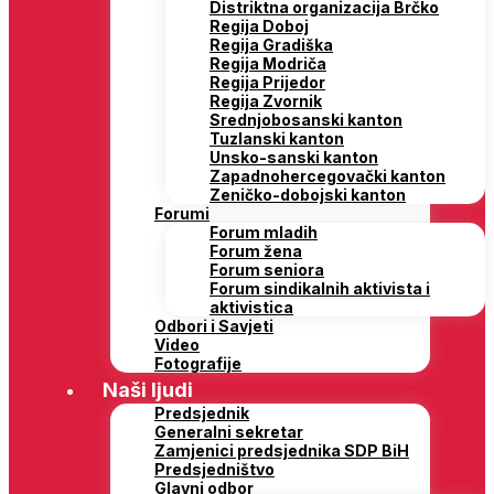
Distriktna organizacija Brčko
Regija Doboj
Regija Gradiška
Regija Modriča
Regija Prijedor
Regija Zvornik
Srednjobosanski kanton
Tuzlanski kanton
Unsko-sanski kanton
Zapadnohercegovački kanton
Zeničko-dobojski kanton
Forumi
Forum mladih
Forum žena
Forum seniora
Forum sindikalnih aktivista i
aktivistica
Odbori i Savjeti
Video
Fotografije
Naši ljudi
Predsjednik
Generalni sekretar
Zamjenici predsjednika SDP BiH
Predsjedništvo
Glavni odbor