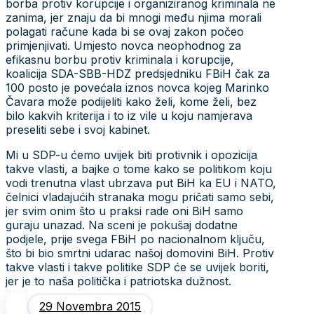
borba protiv korupcije i organiziranog kriminala ne
zanima, jer znaju da bi mnogi među njima morali
polagati račune kada bi se ovaj zakon počeo
primjenjivati. Umjesto novca neophodnog za
efikasnu borbu protiv kriminala i korupcije,
koalicija SDA-SBB-HDZ predsjedniku FBiH čak za
100 posto je povećala iznos novca kojeg Marinko
Čavara može podijeliti kako želi, kome želi, bez
bilo kakvih kriterija i to iz vile u koju namjerava
preseliti sebe i svoj kabinet.
Mi u SDP-u ćemo uvijek biti protivnik i opozicija
takve vlasti, a bajke o tome kako se politikom koju
vodi trenutna vlast ubrzava put BiH ka EU i NATO,
čelnici vladajućih stranaka mogu pričati samo sebi,
jer svim onim što u praksi rade oni BiH samo
guraju unazad. Na sceni je pokušaj dodatne
podjele, prije svega FBiH po nacionalnom ključu,
što bi bio smrtni udarac našoj domovini BiH. Protiv
takve vlasti i takve politike SDP će se uvijek boriti,
jer je to naša politička i patriotska dužnost.
29 Novembra 2015