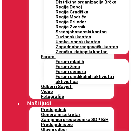
Distriktna organizacija Brčko
Regija Doboj
Regija Gradiška
Regija Modriča
Regija Prijedor
Regija Zvornik
Srednjobosanski kanton
Tuzlanski kanton
Unsko-sanski kanton
Zapadnohercegovački kanton
Zeničko-dobojski kanton
Forumi
Forum mladih
Forum žena
Forum seniora
Forum sindikalnih aktivista i
aktivistica
Odbori i Savjeti
Video
Fotografije
Naši ljudi
Predsjednik
Generalni sekretar
Zamjenici predsjednika SDP BiH
Predsjedništvo
Glavni odbor