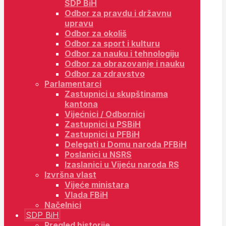
SDP BiH
Odbor za pravdu i državnu
upravu
Odbor za okoliš
Odbor za sport i kulturu
Odbor za nauku i tehnologiju
Odbor za obrazovanje i nauku
Odbor za zdravstvo
Parlamentarci
Zastupnici u skupštinama
kantona
Vijećnici / Odbornici
Zastupnici u PSBiH
Zastupnici u PFBiH
Delegati u Domu naroda PFBiH
Poslanici u NSRS
Izaslanici u Vijeću naroda RS
Izvršna vlast
Vijeće ministara
Vlada FBiH
Načelnici
SDP BiH
Pregled historije