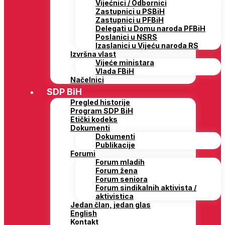
Vijećnici / Odbornici
Zastupnici u PSBiH
Zastupnici u PFBiH
Delegati u Domu naroda PFBiH
Poslanici u NSRS
Izaslanici u Vijeću naroda RS
Izvršna vlast
Vijeće ministara
Vlada FBiH
Načelnici
SDP BiH
Pregled historije
Program SDP BiH
Etički kodeks
Dokumenti
Dokumenti
Publikacije
Forumi
Forum mladih
Forum žena
Forum seniora
Forum sindikalnih aktivista /
aktivistica
Jedan član, jedan glas
English
Kontakt