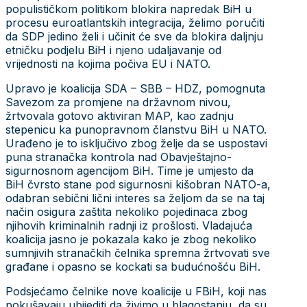
populističkom politikom blokira napredak BiH u
procesu euroatlantskih integracija, želimo poručiti
da SDP jedino želi i učinit će sve da blokira daljnju
etničku podjelu BiH i njeno udaljavanje od
vrijednosti na kojima počiva EU i NATO.
Upravo je koalicija SDA – SBB – HDZ, pomognuta
Savezom za promjene na državnom nivou,
žrtvovala gotovo aktiviran MAP, kao zadnju
stepenicu ka punopravnom članstvu BiH u NATO.
Urađeno je to isključivo zbog želje da se uspostavi
puna stranačka kontrola nad Obavještajno-
sigurnosnom agencijom BiH. Time je umjesto da
BiH čvrsto stane pod sigurnosni kišobran NATO-a,
odabran sebični lični interes sa željom da se na taj
način osigura zaštita nekoliko pojedinaca zbog
njihovih kriminalnih radnji iz prošlosti. Vladajuća
koalicija jasno je pokazala kako je zbog nekoliko
sumnjivih stranačkih čelnika spremna žrtvovati sve
građane i opasno se kockati sa budućnošću BiH.
Podsjećamo čelnike nove koalicije u FBiH, koji nas
pokušavaju ubijediti da živimo u blagostanju, da su