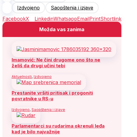
Izdvojeno
Saopštenja i izjave
Facebook
X
Linkedin
Whatsapp
Email
Print
Shortlink
Možda vas zanima
Imamović: Ne čini drugome ono što ne
želiš da drugi učini tebi
Aktuelnosti
,
Izdvojeno
Prestanite vršiti pritisak i progoniti
povratnike u RS-u
Izdvojeno
,
Saopštenja i izjave
Parlamentarci su rudarima okrenuli leđa
kad je bilo najvažnije