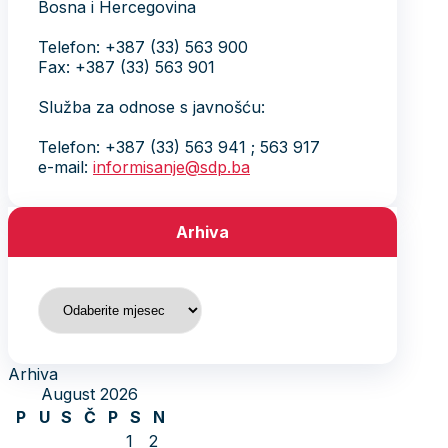
Bosna i Hercegovina
Telefon: +387 (33) 563 900
Fax: +387 (33) 563 901
Služba za odnose s javnošću:
Telefon: +387 (33) 563 941 ; 563 917
e-mail:
informisanje@sdp.ba
Arhiva
Arhiva
Arhiva
August 2026
P
U
S
Č
P
S
N
1
2