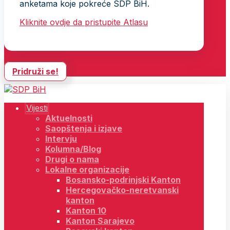
anketama koje pokreće SDP BiH.
Kliknite ovdje da pristupite Atlasu
Pridruži se!
Vijesti
Aktuelnosti
Saopštenja i izjave
Intervju
Kolumna/Blog
Drugi o nama
Lokalne organizacije
Bosansko-podrinjski Kanton
Hercegovačko-neretvanski
kanton
Kanton 10
Kanton Sarajevo