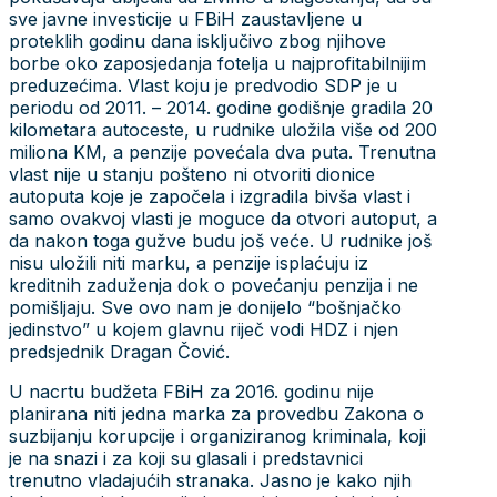
sve javne investicije u FBiH zaustavljene u
proteklih godinu dana isključivo zbog njihove
borbe oko zaposjedanja fotelja u najprofitabilnijim
preduzećima. Vlast koju je predvodio SDP je u
periodu od 2011. – 2014. godine godišnje gradila 20
kilometara autoceste, u rudnike uložila više od 200
miliona KM, a penzije povećala dva puta. Trenutna
vlast nije u stanju pošteno ni otvoriti dionice
autoputa koje je započela i izgradila bivša vlast i
samo ovakvoj vlasti je moguce da otvori autoput, a
da nakon toga gužve budu još veće. U rudnike još
nisu uložili niti marku, a penzije isplaćuju iz
kreditnih zaduženja dok o povećanju penzija i ne
pomišljaju. Sve ovo nam je donijelo “bošnjačko
jedinstvo” u kojem glavnu riječ vodi HDZ i njen
predsjednik Dragan Čović.
U nacrtu budžeta FBiH za 2016. godinu nije
planirana niti jedna marka za provedbu Zakona o
suzbijanju korupcije i organiziranog kriminala, koji
je na snazi i za koji su glasali i predstavnici
trenutno vladajućih stranaka. Jasno je kako njih