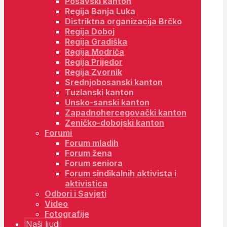
Posavski kanton
Regija Banja Luka
Distriktna organizacija Brčko
Regija Doboj
Regija Gradiška
Regija Modriča
Regija Prijedor
Regija Zvornik
Srednjobosanski kanton
Tuzlanski kanton
Unsko-sanski kanton
Zapadnohercegovački kanton
Zeničko-dobojski kanton
Forumi
Forum mladih
Forum žena
Forum seniora
Forum sindikalnih aktivista i
aktivistica
Odbori i Savjeti
Video
Fotografije
Naši ljudi