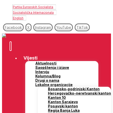
Partija Europskih Socijalista
Socijalistička Internacionala
English
Facebook
X
Instagram
YouTube
TikTok
Vijesti
Aktuelnosti
Saopštenja i izjave
Intervju
Kolumna/Blog
Drugi o nama
Lokalne organizacije
Bosansko-podrinjski Kanton
Hercegovačko-neretvanski kanton
Kanton 10
Kanton Sarajevo
Posavski kanton
Regija Banja Luka