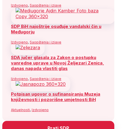
Izdvojeno
,
Saopštenja i izjave
SDP BiH najoštrije osuđuje vandalski čin u
Međugorju
Izdvojeno
,
Saopštenja i izjave
SDA jučer glasala za Zakon o postupku
vanredne uprave u Novoj Željezari Zenica,
danas napada vlastiti glas
Izdvojeno
,
Saopštenja i izjave
Potpisan ugovor o sufinansiranju Muzeja
književnosti i pozorišne umjetnosti BiH
Aktuelnosti
,
Izdvojeno
Prati SDP