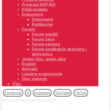
Program SDP BiH
Etički kodeks
Dokumenti
Dokumenti
Publikacije
Forumi
Forum mladih
Forum žena
Forum seniora
Forum sindikalnih aktivista /
aktivistica
Jedan član, jedan glas
English
Kontakt
Lokalne organizacije
Glas slobode
Plan
Facebook
X
Instagram
YouTube
TikTok
© Sva prava pridržana 2026