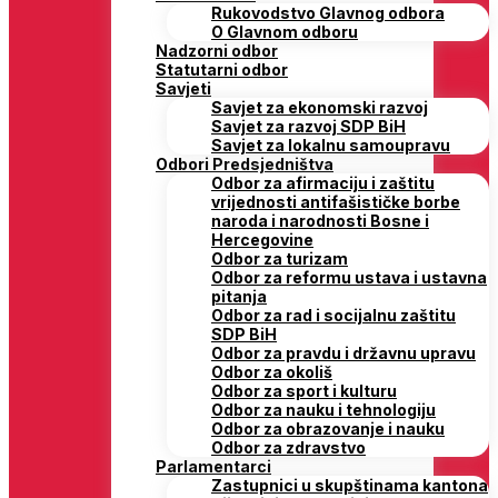
Rukovodstvo Glavnog odbora
O Glavnom odboru
Nadzorni odbor
Statutarni odbor
Savjeti
Savjet za ekonomski razvoj
Savjet za razvoj SDP BiH
Savjet za lokalnu samoupravu
Odbori Predsjedništva
Odbor za afirmaciju i zaštitu
vrijednosti antifašističke borbe
naroda i narodnosti Bosne i
Hercegovine
Odbor za turizam
Odbor za reformu ustava i ustavna
pitanja
Odbor za rad i socijalnu zaštitu
SDP BiH
Odbor za pravdu i državnu upravu
Odbor za okoliš
Odbor za sport i kulturu
Odbor za nauku i tehnologiju
Odbor za obrazovanje i nauku
Odbor za zdravstvo
Parlamentarci
Zastupnici u skupštinama kantona