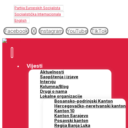
Partija Europskih Socijalista
Socijalistička Internacionala
English
Facebook
X
Instagram
YouTube
TikTok
Vijesti
Aktuelnosti
Saopštenja i izjave
Intervju
Kolumna/Blog
Drugi o nama
Lokalne organizacije
Bosansko-podrinjski Kanton
Hercegovačko-neretvanski kanton
Kanton 10
Kanton Sarajevo
Posavski kanton
Regija Banja Luka