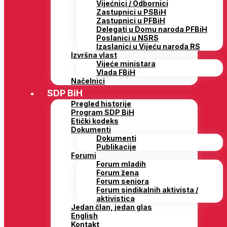
Vijećnici / Odbornici
Zastupnici u PSBiH
Zastupnici u PFBiH
Delegati u Domu naroda PFBiH
Poslanici u NSRS
Izaslanici u Vijeću naroda RS
Izvršna vlast
Vijeće ministara
Vlada FBiH
Načelnici
SDP BiH
Pregled historije
Program SDP BiH
Etički kodeks
Dokumenti
Dokumenti
Publikacije
Forumi
Forum mladih
Forum žena
Forum seniora
Forum sindikalnih aktivista /
aktivistica
Jedan član, jedan glas
English
Kontakt