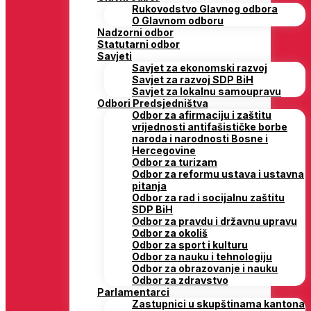
Rukovodstvo Glavnog odbora
O Glavnom odboru
Nadzorni odbor
Statutarni odbor
Savjeti
Savjet za ekonomski razvoj
Savjet za razvoj SDP BiH
Savjet za lokalnu samoupravu
Odbori Predsjedništva
Odbor za afirmaciju i zaštitu
vrijednosti antifašističke borbe
naroda i narodnosti Bosne i
Hercegovine
Odbor za turizam
Odbor za reformu ustava i ustavna
pitanja
Odbor za rad i socijalnu zaštitu
SDP BiH
Odbor za pravdu i državnu upravu
Odbor za okoliš
Odbor za sport i kulturu
Odbor za nauku i tehnologiju
Odbor za obrazovanje i nauku
Odbor za zdravstvo
Parlamentarci
Zastupnici u skupštinama kantona