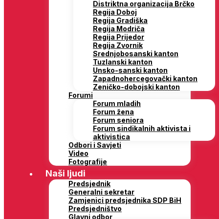
Distriktna organizacija Brčko
Regija Doboj
Regija Gradiška
Regija Modriča
Regija Prijedor
Regija Zvornik
Srednjobosanski kanton
Tuzlanski kanton
Unsko-sanski kanton
Zapadnohercegovački kanton
Zeničko-dobojski kanton
Forumi
Forum mladih
Forum žena
Forum seniora
Forum sindikalnih aktivista i
aktivistica
Odbori i Savjeti
Video
Fotografije
Naši ljudi
Predsjednik
Generalni sekretar
Zamjenici predsjednika SDP BiH
Predsjedništvo
Glavni odbor