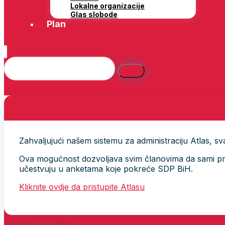
Lokalne organizacije
Glas slobode
Plan
Zahvaljujući našem sistemu za administraciju Atlas, svak
Ova mogućnost dozvoljava svim članovima da sami provj
učestvuju u anketama koje pokreće SDP BiH.
Kliknite ovdje da pristupite Atlasu