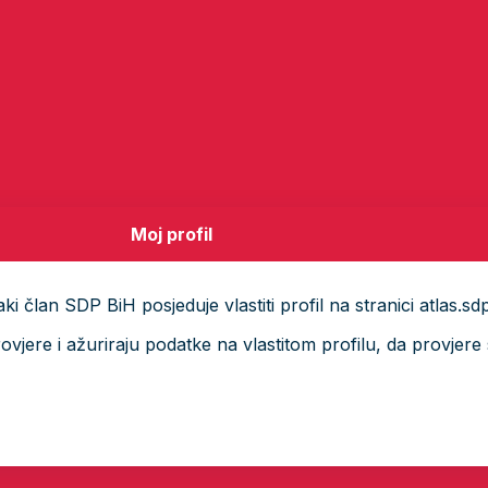
Moj profil
i član SDP BiH posjeduje vlastiti profil na stranici atlas.sd
ere i ažuriraju podatke na vlastitom profilu, da provjere s