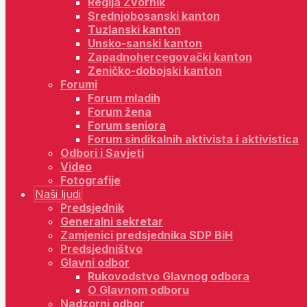
Regija Zvornik
Srednjobosanski kanton
Tuzlanski kanton
Unsko-sanski kanton
Zapadnohercegovački kanton
Zeničko-dobojski kanton
Forumi
Forum mladih
Forum žena
Forum seniora
Forum sindikalnih aktivista i aktivistica
Odbori i Savjeti
Video
Fotografije
Naši ljudi
Predsjednik
Generalni sekretar
Zamjenici predsjednika SDP BiH
Predsjedništvo
Glavni odbor
Rukovodstvo Glavnog odbora
O Glavnom odboru
Nadzorni odbor