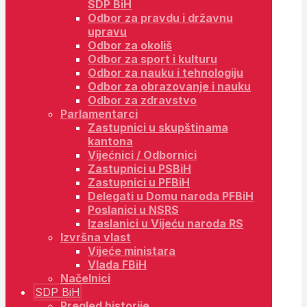
SDP BiH
Odbor za pravdu i državnu
upravu
Odbor za okoliš
Odbor za sport i kulturu
Odbor za nauku i tehnologiju
Odbor za obrazovanje i nauku
Odbor za zdravstvo
Parlamentarci
Zastupnici u skupštinama
kantona
Vijećnici / Odbornici
Zastupnici u PSBiH
Zastupnici u PFBiH
Delegati u Domu naroda PFBiH
Poslanici u NSRS
Izaslanici u Vijeću naroda RS
Izvršna vlast
Vijeće ministara
Vlada FBiH
Načelnici
SDP BiH
Pregled historije