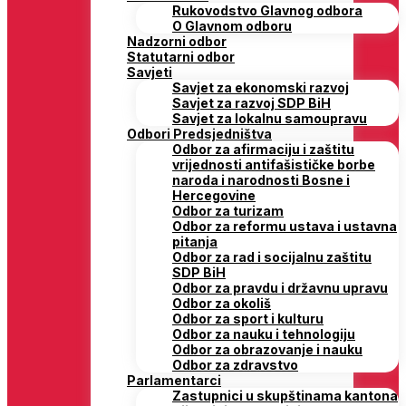
Rukovodstvo Glavnog odbora
O Glavnom odboru
Nadzorni odbor
Statutarni odbor
Savjeti
Savjet za ekonomski razvoj
Savjet za razvoj SDP BiH
Savjet za lokalnu samoupravu
Odbori Predsjedništva
Odbor za afirmaciju i zaštitu
vrijednosti antifašističke borbe
naroda i narodnosti Bosne i
Hercegovine
Odbor za turizam
Odbor za reformu ustava i ustavna
pitanja
Odbor za rad i socijalnu zaštitu
SDP BiH
Odbor za pravdu i državnu upravu
Odbor za okoliš
Odbor za sport i kulturu
Odbor za nauku i tehnologiju
Odbor za obrazovanje i nauku
Odbor za zdravstvo
Parlamentarci
Zastupnici u skupštinama kantona