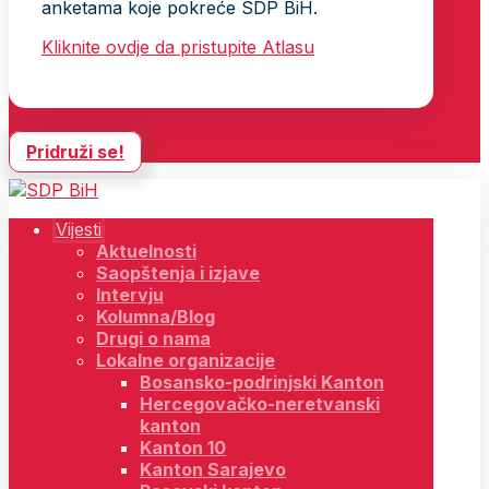
anketama koje pokreće SDP BiH.
Kliknite ovdje da pristupite Atlasu
Pridruži se!
Vijesti
Aktuelnosti
Saopštenja i izjave
Intervju
Kolumna/Blog
Drugi o nama
Lokalne organizacije
Bosansko-podrinjski Kanton
Hercegovačko-neretvanski
kanton
Kanton 10
Kanton Sarajevo