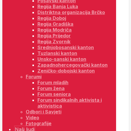
Posavski kanton
Regija Banja Luka
Distriktna organizacija Brčko
Regija Doboj
Regija Gradiška
Regija Modriča
Regija Prijedor
Regija Zvornik
Srednjobosanski kanton
Tuzlanski kanton
Unsko-sanski kanton
Zapadnohercegovački kanton
Zeničko-dobojski kanton
Forumi
Forum mladih
Forum žena
Forum seniora
Forum sindikalnih aktivista i
aktivistica
Odbori i Savjeti
Video
Fotografije
Naši ljudi