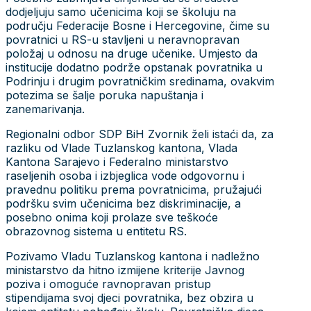
dodjeljuju samo učenicima koji se školuju na
području Federacije Bosne i Hercegovine, čime su
povratnici u RS-u stavljeni u neravnopravan
položaj u odnosu na druge učenike. Umjesto da
institucije dodatno podrže opstanak povratnika u
Podrinju i drugim povratničkim sredinama, ovakvim
potezima se šalje poruka napuštanja i
zanemarivanja.
Regionalni odbor SDP BiH Zvornik želi istaći da, za
razliku od Vlade Tuzlanskog kantona, Vlada
Kantona Sarajevo i Federalno ministarstvo
raseljenih osoba i izbjeglica vode odgovornu i
pravednu politiku prema povratnicima, pružajući
podršku svim učenicima bez diskriminacije, a
posebno onima koji prolaze sve teškoće
obrazovnog sistema u entitetu RS.
Pozivamo Vladu Tuzlanskog kantona i nadležno
ministarstvo da hitno izmijene kriterije Javnog
poziva i omoguće ravnopravan pristup
stipendijama svoj djeci povratnika, bez obzira u