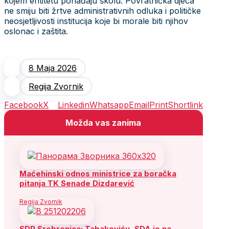
kojem entitetu pohađaju školu. Povratnička djeca
ne smiju biti žrtve administrativnih odluka i političke
neosjetljivosti institucija koje bi morale biti njihov
oslonac i zaštita.
8 Maja 2026
Regija Zvornik
Facebook
X
Linkedin
Whatsapp
Email
Print
Shortlink
Možda vas zanima
Maćehinski odnos ministrice za boračka
pitanja TK Senade Dizdarević
Regija Zvornik
SDP Srebrenica: Tabakoviću, SDA je na