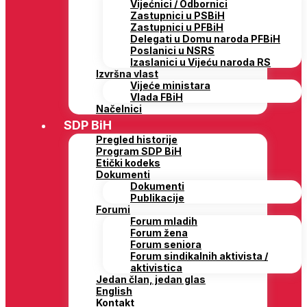
Vijećnici / Odbornici
Zastupnici u PSBiH
Zastupnici u PFBiH
Delegati u Domu naroda PFBiH
Poslanici u NSRS
Izaslanici u Vijeću naroda RS
Izvršna vlast
Vijeće ministara
Vlada FBiH
Načelnici
SDP BiH
Pregled historije
Program SDP BiH
Etički kodeks
Dokumenti
Dokumenti
Publikacije
Forumi
Forum mladih
Forum žena
Forum seniora
Forum sindikalnih aktivista /
aktivistica
Jedan član, jedan glas
English
Kontakt