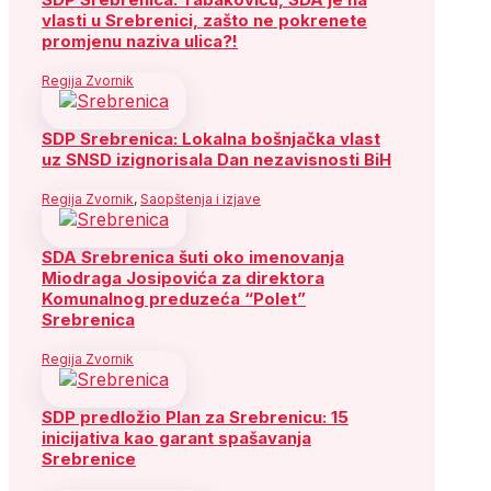
vlasti u Srebrenici, zašto ne pokrenete
promjenu naziva ulica?!
Regija Zvornik
SDP Srebrenica: Lokalna bošnjačka vlast
uz SNSD izignorisala Dan nezavisnosti BiH
Regija Zvornik
,
Saopštenja i izjave
SDA Srebrenica šuti oko imenovanja
Miodraga Josipovića za direktora
Komunalnog preduzeća “Polet”
Srebrenica
Regija Zvornik
SDP predložio Plan za Srebrenicu: 15
inicijativa kao garant spašavanja
Srebrenice