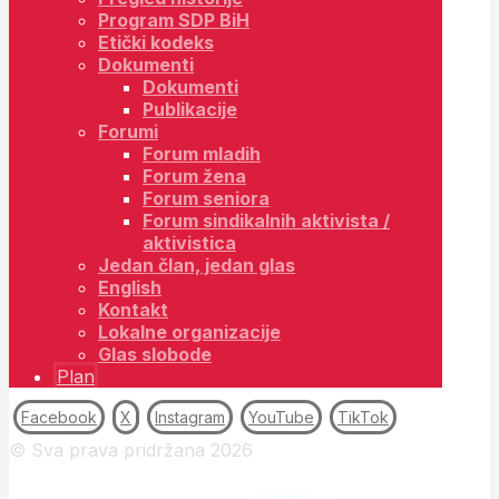
Program SDP BiH
Etički kodeks
Dokumenti
Dokumenti
Publikacije
Forumi
Forum mladih
Forum žena
Forum seniora
Forum sindikalnih aktivista /
aktivistica
Jedan član, jedan glas
English
Kontakt
Lokalne organizacije
Glas slobode
Plan
Facebook
X
Instagram
YouTube
TikTok
© Sva prava pridržana 2026