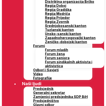
Distriktna organizacija Brčko
Regija Doboj
Regija Gradiška
Regija Modriča
Regija Prijedor
Regija Zvornik
Srednjobosanski kanton
Tuzlanski kanton
Unsko-sanski kanton
Zapadnohercegovački kanton
Zeničko-dobojski kanton
Forumi
Forum mladih
Forum žena
Forum seniora
Forum sindikalnih aktivista i
aktivistica
Odbori i Savjeti
Video
Fotografije
Naši ljudi
Predsjednik
Generalni sekretar
Zamjenici predsjednika SDP BiH
Predsjedništvo
Glavni odbor