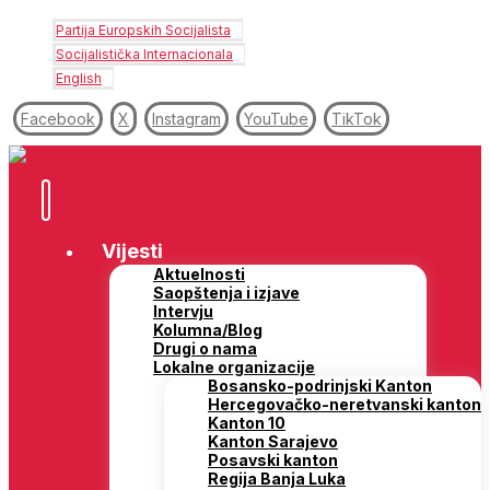
Partija Europskih Socijalista
Socijalistička Internacionala
English
Facebook
X
Instagram
YouTube
TikTok
Vijesti
Aktuelnosti
Saopštenja i izjave
Intervju
Kolumna/Blog
Drugi o nama
Lokalne organizacije
Bosansko-podrinjski Kanton
Hercegovačko-neretvanski kanton
Kanton 10
Kanton Sarajevo
Posavski kanton
Regija Banja Luka