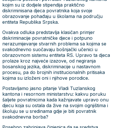
kojim su iz dodjele stipendija praktično
diskriminisana djeca povratnika koja svoje
obrazovanje pohađaju u školama na području
entiteta Republika Srpska.
Ovakva odluka predstavlja klasičan primjer
diskriminacije povratničke djece i potpuno
nerazumijevanje stvarnih problema sa kojima se
svakodnevno suočavaju bošnjački učenici u
obrazovnom sistemu entiteta RS. Upravo ta djeca
prolaze kroz najveće izazove, od negiranja
bosanskog jezika, diskriminacije u nastavnom
procesu, pa do brojnih institucionalnih pritisaka
kojima su izloženi oni i njihove porodice.
Postavljamo jasno pitanje Vladi Tuzlanskog
kantona i resornom ministarstvu: kakvu poruku
šaljete povratnicima kada kažnjavate upravo onu
djecu koja su ostala da žive na svojim ognjištima i
školuju se u sredinama gdje je biti povratnik
svakodnevna borba?
Posebno zabrinjava činjenica da se sredstva