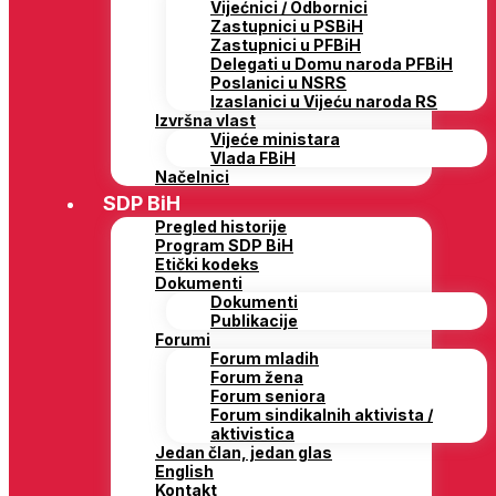
Vijećnici / Odbornici
Zastupnici u PSBiH
Zastupnici u PFBiH
Delegati u Domu naroda PFBiH
Poslanici u NSRS
Izaslanici u Vijeću naroda RS
Izvršna vlast
Vijeće ministara
Vlada FBiH
Načelnici
SDP BiH
Pregled historije
Program SDP BiH
Etički kodeks
Dokumenti
Dokumenti
Publikacije
Forumi
Forum mladih
Forum žena
Forum seniora
Forum sindikalnih aktivista /
aktivistica
Jedan član, jedan glas
English
Kontakt