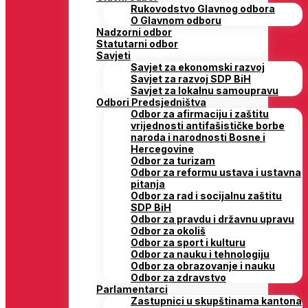
Rukovodstvo Glavnog odbora
O Glavnom odboru
Nadzorni odbor
Statutarni odbor
Savjeti
Savjet za ekonomski razvoj
Savjet za razvoj SDP BiH
Savjet za lokalnu samoupravu
Odbori Predsjedništva
Odbor za afirmaciju i zaštitu
vrijednosti antifašističke borbe
naroda i narodnosti Bosne i
Hercegovine
Odbor za turizam
Odbor za reformu ustava i ustavna
pitanja
Odbor za rad i socijalnu zaštitu
SDP BiH
Odbor za pravdu i državnu upravu
Odbor za okoliš
Odbor za sport i kulturu
Odbor za nauku i tehnologiju
Odbor za obrazovanje i nauku
Odbor za zdravstvo
Parlamentarci
Zastupnici u skupštinama kantona