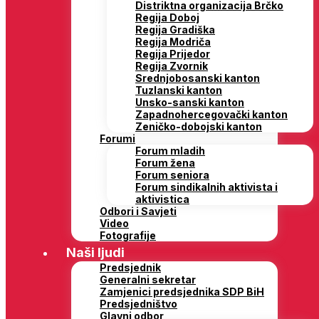
Distriktna organizacija Brčko
Regija Doboj
Regija Gradiška
Regija Modriča
Regija Prijedor
Regija Zvornik
Srednjobosanski kanton
Tuzlanski kanton
Unsko-sanski kanton
Zapadnohercegovački kanton
Zeničko-dobojski kanton
Forumi
Forum mladih
Forum žena
Forum seniora
Forum sindikalnih aktivista i
aktivistica
Odbori i Savjeti
Video
Fotografije
Naši ljudi
Predsjednik
Generalni sekretar
Zamjenici predsjednika SDP BiH
Predsjedništvo
Glavni odbor