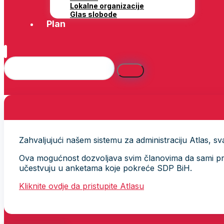
Lokalne organizacije
Glas slobode
Plan
Zahvaljujući našem sistemu za administraciju Atlas, svak
Ova mogućnost dozvoljava svim članovima da sami provj
učestvuju u anketama koje pokreće SDP BiH.
Kliknite ovdje da pristupite Atlasu