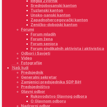
Regija Zvornik
Srednjobosanski kanton
Tuzlanski kanton
Unsko-sanski kanton
Zapadnohercegovački kanton
Zeničko-dobojski kanton
Forumi
Forum mladih
Forum žena
Forum seniora
Forum sindikalnih aktivista i aktivistica
Odbori i Savjeti
Video
Fotografije
Naši ljudi
Predsjednik
Generalni sekretar
Zamjenici predsjednika SDP BiH
Predsjedništvo
Glavni odbor
Rukovodstvo Glavnog odbora
O Glavnom odboru
Nadzorni odbor