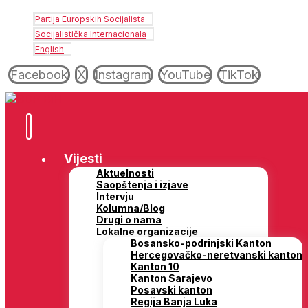
Partija Europskih Socijalista
Socijalistička Internacionala
English
Facebook
X
Instagram
YouTube
TikTok
Vijesti
Aktuelnosti
Saopštenja i izjave
Intervju
Kolumna/Blog
Drugi o nama
Lokalne organizacije
Bosansko-podrinjski Kanton
Hercegovačko-neretvanski kanton
Kanton 10
Kanton Sarajevo
Posavski kanton
Regija Banja Luka