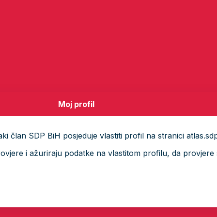
Moj profil
i član SDP BiH posjeduje vlastiti profil na stranici atlas.sd
ere i ažuriraju podatke na vlastitom profilu, da provjere s