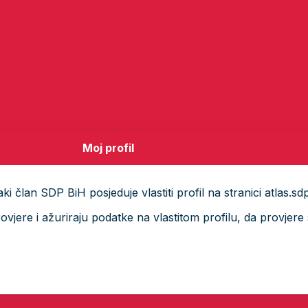
Moj profil
i član SDP BiH posjeduje vlastiti profil na stranici atlas.sd
ere i ažuriraju podatke na vlastitom profilu, da provjere s