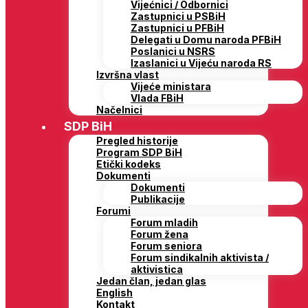
Vijećnici / Odbornici
Zastupnici u PSBiH
Zastupnici u PFBiH
Delegati u Domu naroda PFBiH
Poslanici u NSRS
Izaslanici u Vijeću naroda RS
Izvršna vlast
Vijeće ministara
Vlada FBiH
Načelnici
SDP BiH
Pregled historije
Program SDP BiH
Etički kodeks
Dokumenti
Dokumenti
Publikacije
Forumi
Forum mladih
Forum žena
Forum seniora
Forum sindikalnih aktivista /
aktivistica
Jedan član, jedan glas
English
Kontakt