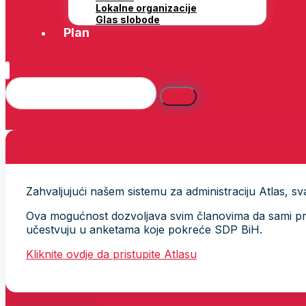
Lokalne organizacije
Glas slobode
Plan
Zahvaljujući našem sistemu za administraciju Atlas, svak
Ova mogućnost dozvoljava svim članovima da sami provj
učestvuju u anketama koje pokreće SDP BiH.
Kliknite ovdje da pristupite Atlasu