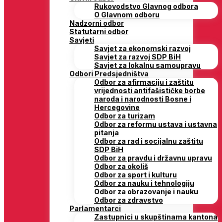
Rukovodstvo Glavnog odbora
O Glavnom odboru
Nadzorni odbor
Statutarni odbor
Savjeti
Savjet za ekonomski razvoj
Savjet za razvoj SDP BiH
Savjet za lokalnu samoupravu
Odbori Predsjedništva
Odbor za afirmaciju i zaštitu
vrijednosti antifašističke borbe
naroda i narodnosti Bosne i
Hercegovine
Odbor za turizam
Odbor za reformu ustava i ustavna
pitanja
Odbor za rad i socijalnu zaštitu
SDP BiH
Odbor za pravdu i državnu upravu
Odbor za okoliš
Odbor za sport i kulturu
Odbor za nauku i tehnologiju
Odbor za obrazovanje i nauku
Odbor za zdravstvo
Parlamentarci
Zastupnici u skupštinama kantona