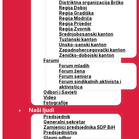
Distriktna organizacija Brčko
Regija Doboj
Regija Gradiška
Regija Modriča
Regija Prijedor
Regija Zvornik
Srednjobosanski kanton
Tuzlanski kanton
Unsko-sanski kanton
Zapadnohercegovački kanton
Zeničko-dobojski kanton
Forumi
Forum mladih
Forum žena
Forum seniora
Forum sindikalnih aktivista i
aktivistica
Odbori i Savjeti
Video
Fotografije
Naši ljudi
Predsjednik
Generalni sekretar
Zamjenici predsjednika SDP BiH
Predsjedništvo
Glavni odbor