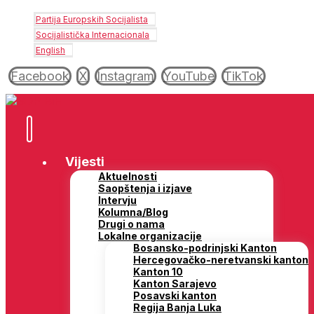
Partija Europskih Socijalista
Socijalistička Internacionala
English
Facebook
X
Instagram
YouTube
TikTok
Vijesti
Aktuelnosti
Saopštenja i izjave
Intervju
Kolumna/Blog
Drugi o nama
Lokalne organizacije
Bosansko-podrinjski Kanton
Hercegovačko-neretvanski kanton
Kanton 10
Kanton Sarajevo
Posavski kanton
Regija Banja Luka