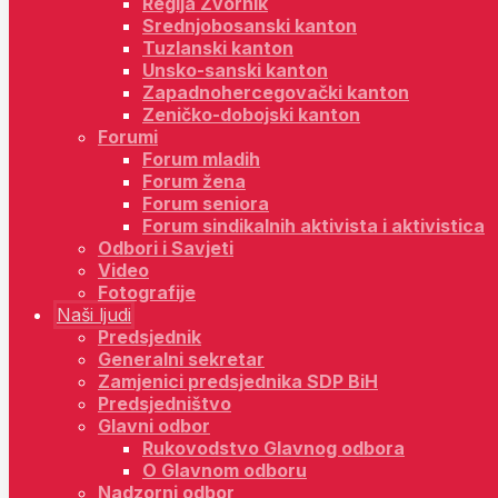
Regija Zvornik
Srednjobosanski kanton
Tuzlanski kanton
Unsko-sanski kanton
Zapadnohercegovački kanton
Zeničko-dobojski kanton
Forumi
Forum mladih
Forum žena
Forum seniora
Forum sindikalnih aktivista i aktivistica
Odbori i Savjeti
Video
Fotografije
Naši ljudi
Predsjednik
Generalni sekretar
Zamjenici predsjednika SDP BiH
Predsjedništvo
Glavni odbor
Rukovodstvo Glavnog odbora
O Glavnom odboru
Nadzorni odbor