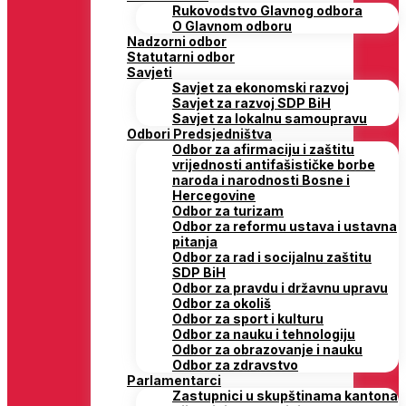
Rukovodstvo Glavnog odbora
O Glavnom odboru
Nadzorni odbor
Statutarni odbor
Savjeti
Savjet za ekonomski razvoj
Savjet za razvoj SDP BiH
Savjet za lokalnu samoupravu
Odbori Predsjedništva
Odbor za afirmaciju i zaštitu
vrijednosti antifašističke borbe
naroda i narodnosti Bosne i
Hercegovine
Odbor za turizam
Odbor za reformu ustava i ustavna
pitanja
Odbor za rad i socijalnu zaštitu
SDP BiH
Odbor za pravdu i državnu upravu
Odbor za okoliš
Odbor za sport i kulturu
Odbor za nauku i tehnologiju
Odbor za obrazovanje i nauku
Odbor za zdravstvo
Parlamentarci
Zastupnici u skupštinama kantona