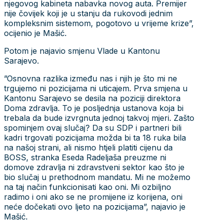
njegovog kabineta nabavka novog auta. Premijer
nije čovijek koji je u stanju da rukovodi jednim
kompleksnim sistemom, pogotovo u vrijeme krize”,
ocijenio je Mašić.
Potom je najavio smjenu Vlade u Kantonu
Sarajevo.
”Osnovna razlika između nas i njih je što mi ne
trgujemo ni pozicijama ni uticajem. Prva smjena u
Kantonu Sarajevo se desila na poziciji direktora
Doma zdravlja. To je posljednja ustanova koja bi
trebala da bude izvrgnuta jednoj takvoj mjeri. Zašto
spominjem ovaj slučaj? Da su SDP i partneri bili
kadri trgovati pozicijama možda bi ta 18 ruka bila
na našoj strani, ali nismo htjeli platiti cijenu da
BOSS, stranka Eseda Radeljaša preuzme ni
domove zdravlja ni zdravstveni sektor kao što je
bio slučaj u prethodnom mandatu. Mi ne možemo
na taj način funkcionisati kao oni. Mi ozbiljno
radimo i oni ako se ne promijene iz korijena, oni
neće dočekati ovo ljeto na pozicijama”, najavio je
Mašić.