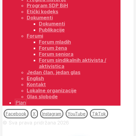
Program SDP BiH
Etički kodeks
Dokumenti
Dokumenti
Publikacije
Forumi
Forum mladih
Forum žena
Forum seniora
Forum sindikalnih aktivista /
aktivistica
Jedan član, jedan glas
English
Kontakt
Lokalne organizacije
Glas slobode
Plan
Facebook
X
Instagram
YouTube
TikTok
© Sva prava pridržana 2026