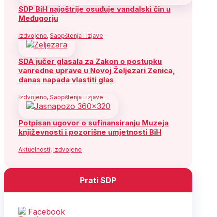
SDP BiH najoštrije osuđuje vandalski čin u
Međugorju
Izdvojeno
,
Saopštenja i izjave
SDA jučer glasala za Zakon o postupku
vanredne uprave u Novoj Željezari Zenica,
danas napada vlastiti glas
Izdvojeno
,
Saopštenja i izjave
Potpisan ugovor o sufinansiranju Muzeja
književnosti i pozorišne umjetnosti BiH
Aktuelnosti
,
Izdvojeno
Prati SDP
Facebook