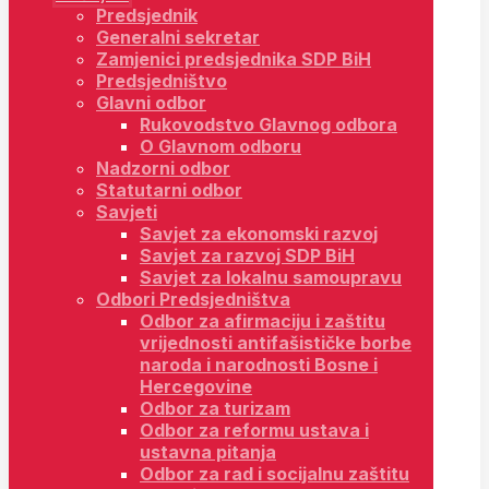
Predsjednik
Generalni sekretar
Zamjenici predsjednika SDP BiH
Predsjedništvo
Glavni odbor
Rukovodstvo Glavnog odbora
O Glavnom odboru
Nadzorni odbor
Statutarni odbor
Savjeti
Savjet za ekonomski razvoj
Savjet za razvoj SDP BiH
Savjet za lokalnu samoupravu
Odbori Predsjedništva
Odbor za afirmaciju i zaštitu
vrijednosti antifašističke borbe
naroda i narodnosti Bosne i
Hercegovine
Odbor za turizam
Odbor za reformu ustava i
ustavna pitanja
Odbor za rad i socijalnu zaštitu