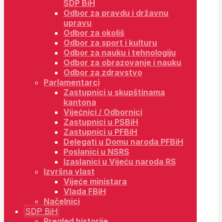
SDP BiH
Odbor za pravdu i državnu
upravu
Odbor za okoliš
Odbor za sport i kulturu
Odbor za nauku i tehnologiju
Odbor za obrazovanje i nauku
Odbor za zdravstvo
Parlamentarci
Zastupnici u skupštinama
kantona
Vijećnici / Odbornici
Zastupnici u PSBiH
Zastupnici u PFBiH
Delegati u Domu naroda PFBiH
Poslanici u NSRS
Izaslanici u Vijeću naroda RS
Izvršna vlast
Vijeće ministara
Vlada FBiH
Načelnici
SDP BiH
Pregled historije