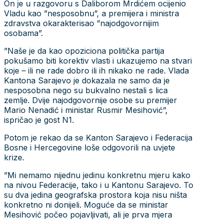
On je u razgovoru s Daliborom Mrdićem ocijenio
Vladu kao ”nesposobnu”, a premijera i ministra
zdravstva okarakterisao ”najodgovornijim
osobama”.
”Naše je da kao opoziciona politička partija
pokušamo biti korektiv vlasti i ukazujemo na stvari
koje – ili ne rade dobro ili ih nikako ne rade. Vlada
Kantona Sarajevo je dokazala ne samo da je
nesposobna nego su bukvalno nestali s lica
zemlje. Dvije najodgovornije osobe su premijer
Mario Nenadić i ministar Rusmir Mesihović”,
ispričao je gost N1.
Potom je rekao da se Kanton Sarajevo i Federacija
Bosne i Hercegovine loše odgovorili na uvjete
krize.
”Mi nemamo nijednu jedinu konkretnu mjeru kako
na nivou Federacije, tako i u Kantonu Sarajevo. To
su dva jedina geografska prostora koja nisu ništa
konkretno ni donijeli. Moguće da se ministar
Mesihović počeo pojavljivati, ali je prva mjera