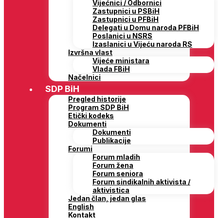
Vijećnici / Odbornici
Zastupnici u PSBiH
Zastupnici u PFBiH
Delegati u Domu naroda PFBiH
Poslanici u NSRS
Izaslanici u Vijeću naroda RS
Izvršna vlast
Vijeće ministara
Vlada FBiH
Načelnici
SDP BiH
Pregled historije
Program SDP BiH
Etički kodeks
Dokumenti
Dokumenti
Publikacije
Forumi
Forum mladih
Forum žena
Forum seniora
Forum sindikalnih aktivista /
aktivistica
Jedan član, jedan glas
English
Kontakt