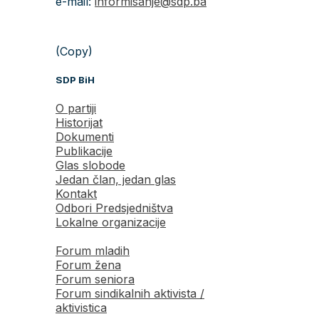
e-mail:
informisanje@sdp.ba
(Copy)
SDP BiH
O partiji
Historijat
Dokumenti
Publikacije
Glas slobode
Jedan član, jedan glas
Kontakt
Odbori Predsjedništva
Lokalne organizacije
Forum mladih
Forum žena
Forum seniora
Forum sindikalnih aktivista /
aktivistica