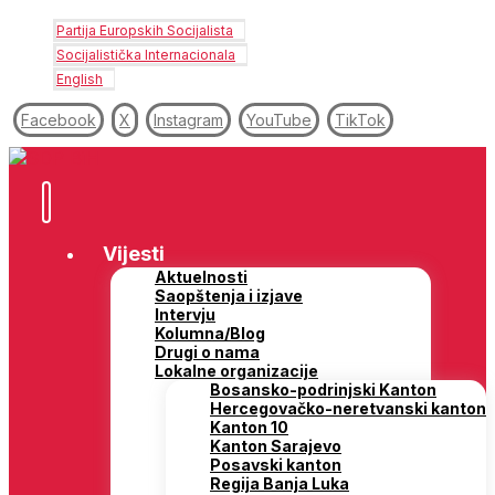
Partija Europskih Socijalista
Socijalistička Internacionala
English
Facebook
X
Instagram
YouTube
TikTok
Vijesti
Aktuelnosti
Saopštenja i izjave
Intervju
Kolumna/Blog
Drugi o nama
Lokalne organizacije
Bosansko-podrinjski Kanton
Hercegovačko-neretvanski kanton
Kanton 10
Kanton Sarajevo
Posavski kanton
Regija Banja Luka