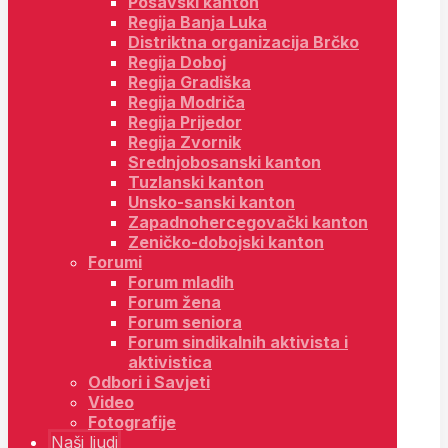
Posavski kanton
Regija Banja Luka
Distriktna organizacija Brčko
Regija Doboj
Regija Gradiška
Regija Modriča
Regija Prijedor
Regija Zvornik
Srednjobosanski kanton
Tuzlanski kanton
Unsko-sanski kanton
Zapadnohercegovački kanton
Zeničko-dobojski kanton
Forumi
Forum mladih
Forum žena
Forum seniora
Forum sindikalnih aktivista i
aktivistica
Odbori i Savjeti
Video
Fotografije
Naši ljudi