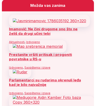
Možda vas zanima
Imamović: Ne čini drugome ono što ne
želiš da drugi učini tebi
Aktuelnosti
,
Izdvojeno
Prestanite vršiti pritisak i progoniti
povratnike u RS-u
Izdvojeno
,
Saopštenja i izjave
Parlamentarci su rudarima okrenuli leđa
kad je bilo najvažnije
Izdvojeno
,
Saopštenja i izjave