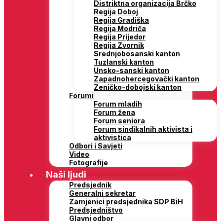
Distriktna organizacija Brčko
Regija Doboj
Regija Gradiška
Regija Modriča
Regija Prijedor
Regija Zvornik
Srednjobosanski kanton
Tuzlanski kanton
Unsko-sanski kanton
Zapadnohercegovački kanton
Zeničko-dobojski kanton
Forumi
Forum mladih
Forum žena
Forum seniora
Forum sindikalnih aktivista i
aktivistica
Odbori i Savjeti
Video
Fotografije
Naši ljudi
Predsjednik
Generalni sekretar
Zamjenici predsjednika SDP BiH
Predsjedništvo
Glavni odbor