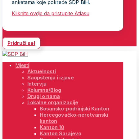
anketama koje pokreće SDP BiH.
Kliknite ovdje da pristupite Atlasu
Pridruži se!
Vijesti
Aktuelnosti
Saopštenja i izjave
Intervju
Kolumna/Blog
Drugi o nama
Lokalne organizacije
Bosansko-podrinjski Kanton
Hercegovačko-neretvanski
kanton
Kanton 10
Kanton Sarajevo