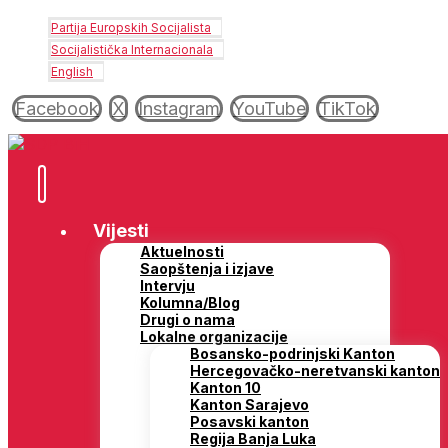
Partija Europskih Socijalista
Socijalistička Internacionala
English
Facebook
X
Instagram
YouTube
TikTok
Vijesti
Aktuelnosti
Saopštenja i izjave
Intervju
Kolumna/Blog
Drugi o nama
Lokalne organizacije
Bosansko-podrinjski Kanton
Hercegovačko-neretvanski kanton
Kanton 10
Kanton Sarajevo
Posavski kanton
Regija Banja Luka