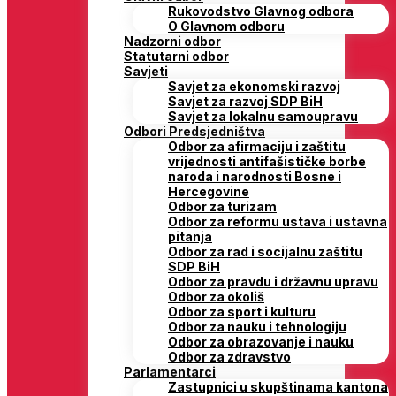
Rukovodstvo Glavnog odbora
O Glavnom odboru
Nadzorni odbor
Statutarni odbor
Savjeti
Savjet za ekonomski razvoj
Savjet za razvoj SDP BiH
Savjet za lokalnu samoupravu
Odbori Predsjedništva
Odbor za afirmaciju i zaštitu
vrijednosti antifašističke borbe
naroda i narodnosti Bosne i
Hercegovine
Odbor za turizam
Odbor za reformu ustava i ustavna
pitanja
Odbor za rad i socijalnu zaštitu
SDP BiH
Odbor za pravdu i državnu upravu
Odbor za okoliš
Odbor za sport i kulturu
Odbor za nauku i tehnologiju
Odbor za obrazovanje i nauku
Odbor za zdravstvo
Parlamentarci
Zastupnici u skupštinama kantona