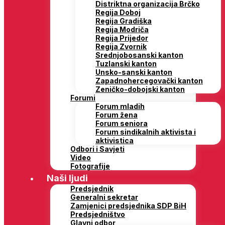
Distriktna organizacija Brčko
Regija Doboj
Regija Gradiška
Regija Modriča
Regija Prijedor
Regija Zvornik
Srednjobosanski kanton
Tuzlanski kanton
Unsko-sanski kanton
Zapadnohercegovački kanton
Zeničko-dobojski kanton
Forumi
Forum mladih
Forum žena
Forum seniora
Forum sindikalnih aktivista i
aktivistica
Odbori i Savjeti
Video
Fotografije
Naši ljudi
Predsjednik
Generalni sekretar
Zamjenici predsjednika SDP BiH
Predsjedništvo
Glavni odbor