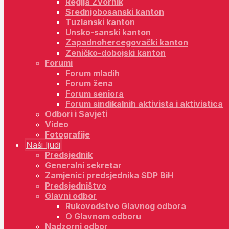
Regija Zvornik
Srednjobosanski kanton
Tuzlanski kanton
Unsko-sanski kanton
Zapadnohercegovački kanton
Zeničko-dobojski kanton
Forumi
Forum mladih
Forum žena
Forum seniora
Forum sindikalnih aktivista i aktivistica
Odbori i Savjeti
Video
Fotografije
Naši ljudi
Predsjednik
Generalni sekretar
Zamjenici predsjednika SDP BiH
Predsjedništvo
Glavni odbor
Rukovodstvo Glavnog odbora
O Glavnom odboru
Nadzorni odbor