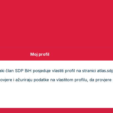
Moj profil
i član SDP BiH posjeduje vlastiti profil na stranici atlas.sd
ere i ažuriraju podatke na vlastitom profilu, da provjere s