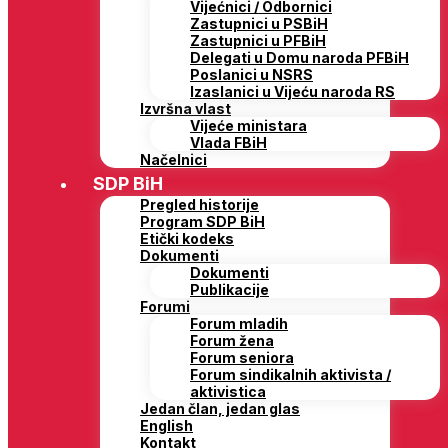
Vijećnici / Odbornici
Zastupnici u PSBiH
Zastupnici u PFBiH
Delegati u Domu naroda PFBiH
Poslanici u NSRS
Izaslanici u Vijeću naroda RS
Izvršna vlast
Vijeće ministara
Vlada FBiH
Načelnici
SDP BiH
Pregled historije
Program SDP BiH
Etički kodeks
Dokumenti
Dokumenti
Publikacije
Forumi
Forum mladih
Forum žena
Forum seniora
Forum sindikalnih aktivista /
aktivistica
Jedan član, jedan glas
English
Kontakt