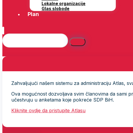
Lokalne organizacije
Glas slobode
Plan
Zahvaljujući našem sistemu za administraciju Atlas, svak
Ova mogućnost dozvoljava svim članovima da sami provj
učestvuju u anketama koje pokreće SDP BiH.
Kliknite ovdje da pristupite Atlasu