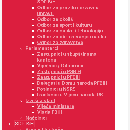
SDP BiH
Odbor za pravdu i državnu
upravu
Odbor za okoliš
Odbor za sport i kulturu
Odbor za nauku i tehnologiju
Odbor za obrazovanje i nauku
Odbor za zdravstvo
Parlamentarci
Zastupnici u skupštinama
kantona
Vijećnici / Odbornici
Zastupnici u PSBiH
Zastupnici u PFBiH
Delegati u Domu naroda PFBiH
Poslanici u NSRS
Izaslanici u Vijeću naroda RS
Izvršna vlast
Vijeće ministara
Vlada FBiH
Načelnici
SDP BiH
Pregled historije