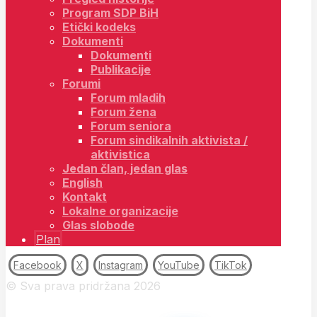
Program SDP BiH
Etički kodeks
Dokumenti
Dokumenti
Publikacije
Forumi
Forum mladih
Forum žena
Forum seniora
Forum sindikalnih aktivista /
aktivistica
Jedan član, jedan glas
English
Kontakt
Lokalne organizacije
Glas slobode
Plan
Facebook
X
Instagram
YouTube
TikTok
© Sva prava pridržana 2026