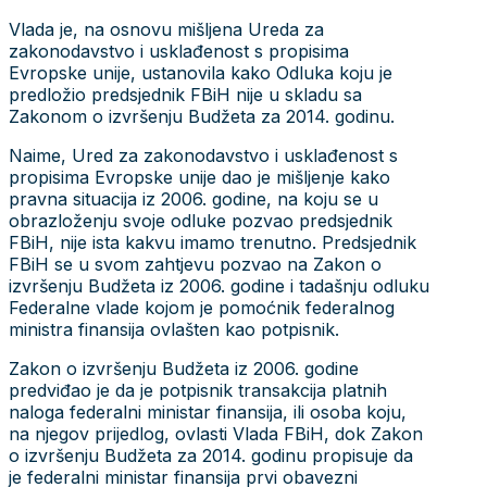
Vlada je, na osnovu mišljena Ureda za
zakonodavstvo i usklađenost s propisima
Evropske unije, ustanovila kako Odluka koju je
predložio predsjednik FBiH nije u skladu sa
Zakonom o izvršenju Budžeta za 2014. godinu.
Naime, Ured za zakonodavstvo i usklađenost s
propisima Evropske unije dao je mišljenje kako
pravna situacija iz 2006. godine, na koju se u
obrazloženju svoje odluke pozvao predsjednik
FBiH, nije ista kakvu imamo trenutno. Predsjednik
FBiH se u svom zahtjevu pozvao na Zakon o
izvršenju Budžeta iz 2006. godine i tadašnju odluku
Federalne vlade kojom je pomoćnik federalnog
ministra finansija ovlašten kao potpisnik.
Zakon o izvršenju Budžeta iz 2006. godine
predviđao je da je potpisnik transakcija platnih
naloga federalni ministar finansija, ili osoba koju,
na njegov prijedlog, ovlasti Vlada FBiH, dok Zakon
o izvršenju Budžeta za 2014. godinu propisuje da
je federalni ministar finansija prvi obavezni