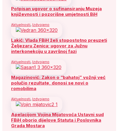
Potpisan ugovor o sufinansiranju Muzeja
književnosti i pozorišne umjetnosti BiH
Aktuelnosti
,
Izdvojeno
Lakić: Vlada FBiH želi stopostotno preuzeti
Željezaru Zenica; ugovor za Južnu
interkonekciju u završnoj fazi
Aktuelnosti
,
Izdvojeno
Magazinović: Zakon o “bahatoj” vožnji već
polučio rezultate, donosi se novi o
romobilima
Aktuelnosti
,
Izdvojeno
Apelacijom Vojina Mijatovoća Ustavni sud
FBiH oborio dijelove Statuta i Poslovnika
Grada Mostara