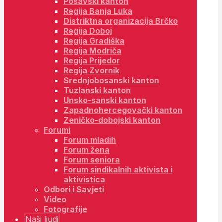
Posavski kanton
Regija Banja Luka
Distriktna organizacija Brčko
Regija Doboj
Regija Gradiška
Regija Modriča
Regija Prijedor
Regija Zvornik
Srednjobosanski kanton
Tuzlanski kanton
Unsko-sanski kanton
Zapadnohercegovački kanton
Zeničko-dobojski kanton
Forumi
Forum mladih
Forum žena
Forum seniora
Forum sindikalnih aktivista i
aktivistica
Odbori i Savjeti
Video
Fotografije
Naši ljudi