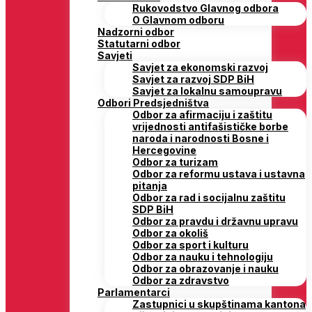
Rukovodstvo Glavnog odbora
O Glavnom odboru
Nadzorni odbor
Statutarni odbor
Savjeti
Savjet za ekonomski razvoj
Savjet za razvoj SDP BiH
Savjet za lokalnu samoupravu
Odbori Predsjedništva
Odbor za afirmaciju i zaštitu
vrijednosti antifašističke borbe
naroda i narodnosti Bosne i
Hercegovine
Odbor za turizam
Odbor za reformu ustava i ustavna
pitanja
Odbor za rad i socijalnu zaštitu
SDP BiH
Odbor za pravdu i državnu upravu
Odbor za okoliš
Odbor za sport i kulturu
Odbor za nauku i tehnologiju
Odbor za obrazovanje i nauku
Odbor za zdravstvo
Parlamentarci
Zastupnici u skupštinama kantona