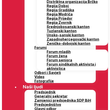
Distriktna organizacija Brčko
Regija Doboj
Regija Gradiška
Regija Modriča
Regija Prijedor
Regija Zvornik
Srednjobosanski kanton
Tuzlanski kanton
Unsko-sanski kanton
Zapadnohercegovački kanton
Zeničko-dobojski kanton
Forumi
Forum mladih
Forum žena
Forum seniora
Forum sindikalnih aktivista i
aktivistica
Odbori i Savjeti
Video
Fotografije
Naši ljudi
Predsjednik
Generalni sekretar
Zamjenici predsjednika SDP BiH
Predsjedništvo
Glavni odbor