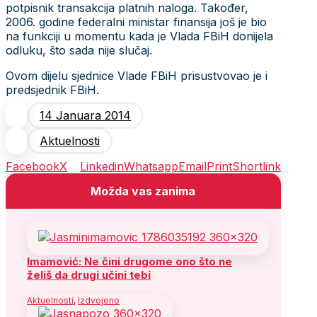
potpisnik transakcija platnih naloga. Također,
2006. godine federalni ministar finansija još je bio
na funkciji u momentu kada je Vlada FBiH donijela
odluku, što sada nije slučaj.
Ovom dijelu sjednice Vlade FBiH prisustvovao je i
predsjednik FBiH.
14 Januara 2014
Aktuelnosti
Facebook
X
Linkedin
Whatsapp
Email
Print
Shortlink
Možda vas zanima
Imamović: Ne čini drugome ono što ne
želiš da drugi učini tebi
Aktuelnosti
,
Izdvojeno