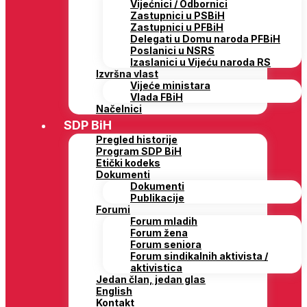
Vijećnici / Odbornici
Zastupnici u PSBiH
Zastupnici u PFBiH
Delegati u Domu naroda PFBiH
Poslanici u NSRS
Izaslanici u Vijeću naroda RS
Izvršna vlast
Vijeće ministara
Vlada FBiH
Načelnici
SDP BiH
Pregled historije
Program SDP BiH
Etički kodeks
Dokumenti
Dokumenti
Publikacije
Forumi
Forum mladih
Forum žena
Forum seniora
Forum sindikalnih aktivista /
aktivistica
Jedan član, jedan glas
English
Kontakt