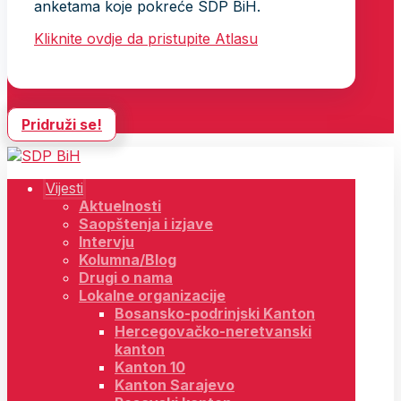
anketama koje pokreće SDP BiH.
Kliknite ovdje da pristupite Atlasu
Pridruži se!
Vijesti
Aktuelnosti
Saopštenja i izjave
Intervju
Kolumna/Blog
Drugi o nama
Lokalne organizacije
Bosansko-podrinjski Kanton
Hercegovačko-neretvanski
kanton
Kanton 10
Kanton Sarajevo