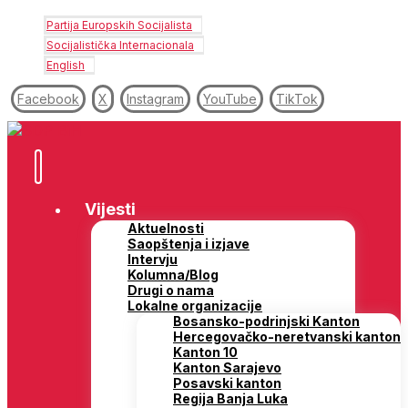
Partija Europskih Socijalista
Socijalistička Internacionala
English
Facebook
X
Instagram
YouTube
TikTok
Vijesti
Aktuelnosti
Saopštenja i izjave
Intervju
Kolumna/Blog
Drugi o nama
Lokalne organizacije
Bosansko-podrinjski Kanton
Hercegovačko-neretvanski kanton
Kanton 10
Kanton Sarajevo
Posavski kanton
Regija Banja Luka