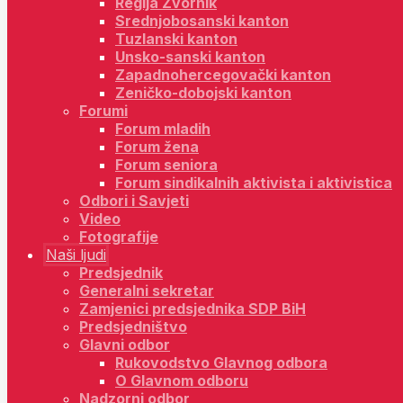
Regija Zvornik
Srednjobosanski kanton
Tuzlanski kanton
Unsko-sanski kanton
Zapadnohercegovački kanton
Zeničko-dobojski kanton
Forumi
Forum mladih
Forum žena
Forum seniora
Forum sindikalnih aktivista i aktivistica
Odbori i Savjeti
Video
Fotografije
Naši ljudi
Predsjednik
Generalni sekretar
Zamjenici predsjednika SDP BiH
Predsjedništvo
Glavni odbor
Rukovodstvo Glavnog odbora
O Glavnom odboru
Nadzorni odbor