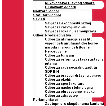
Rukovodstvo Glavnog odbora
O Glavnom odboru
Nadzorni odbor
Statutarni odbor
Savjeti
Savjet za ekonomski razvoj
Savjet za razvoj SDP BiH
Savjet za lokalnu samoupravu
Odbori Predsjedništva
Odbor za afirmaciju i zaštitu
vrijednosti antifašističke borbe
naroda i narodnosti Bosne i
Hercegovine
Odbor za turizam
Odbor za reformu ustava i ustavna
pitanja
Odbor za rad i socijalnu zaštitu
SDP BiH
Odbor za pravdu i državnu upravu
Odbor za okoliš
Odbor za sport i kulturu
Odbor za nauku i tehnologiju
Odbor za obrazovanje i nauku
Odbor za zdravstvo
Parlamentarci
Zastupnici u skupštinama kantona