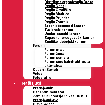
Distriktna organizacija Brčko
Regija Doboj
Regija Gradiška
Regija Modriča
Regija Prijedor
Regija Zvornik
Srednjobosanski kanton
Tuzlanski kanton
Unsko-sanski kanton
Zapadnohercegovački kanton
Zeničko-dobojski kanton
Forumi
Forum mladih
Forum žena
Forum seniora
Forum sindikalnih aktivista i
aktivistica
Odbori i Savjeti
Video
Fotografije
Naši ljudi
Predsjednik
Generalni sekretar
Zamjenici predsjednika SDP BiH
Predsjedništvo
Glavni odbor