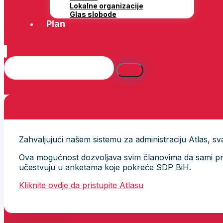
Lokalne organizacije
Glas slobode
Plan
Zahvaljujući našem sistemu za administraciju Atlas, svak
Ova mogućnost dozvoljava svim članovima da sami provj
učestvuju u anketama koje pokreće SDP BiH.
Kliknite ovdje da pristupite Atlasu