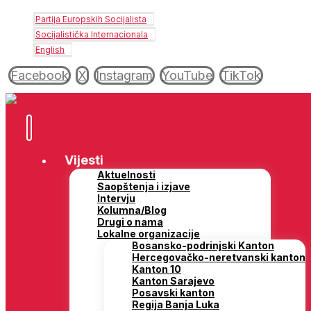
Partija Europskih Socijalista
Socijalistička Internacionala
English
Facebook
X
Instagram
YouTube
TikTok
Vijesti
Aktuelnosti
Saopštenja i izjave
Intervju
Kolumna/Blog
Drugi o nama
Lokalne organizacije
Bosansko-podrinjski Kanton
Hercegovačko-neretvanski kanton
Kanton 10
Kanton Sarajevo
Posavski kanton
Regija Banja Luka