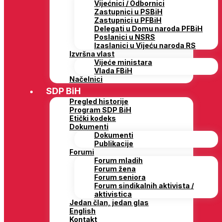
Vijećnici / Odbornici
Zastupnici u PSBiH
Zastupnici u PFBiH
Delegati u Domu naroda PFBiH
Poslanici u NSRS
Izaslanici u Vijeću naroda RS
Izvršna vlast
Vijeće ministara
Vlada FBiH
Načelnici
SDP BiH
Pregled historije
Program SDP BiH
Etički kodeks
Dokumenti
Dokumenti
Publikacije
Forumi
Forum mladih
Forum žena
Forum seniora
Forum sindikalnih aktivista /
aktivistica
Jedan član, jedan glas
English
Kontakt