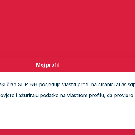
Moj profil
i član SDP BiH posjeduje vlastiti profil na stranici atlas.sd
ere i ažuriraju podatke na vlastitom profilu, da provjere s