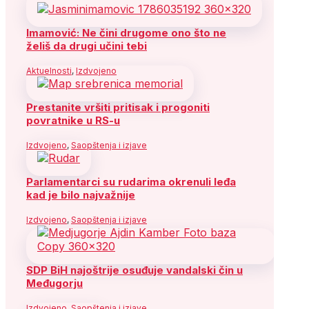
Imamović: Ne čini drugome ono što ne
želiš da drugi učini tebi
Aktuelnosti
,
Izdvojeno
Prestanite vršiti pritisak i progoniti
povratnike u RS-u
Izdvojeno
,
Saopštenja i izjave
Parlamentarci su rudarima okrenuli leđa
kad je bilo najvažnije
Izdvojeno
,
Saopštenja i izjave
SDP BiH najoštrije osuđuje vandalski čin u
Međugorju
Izdvojeno
,
Saopštenja i izjave