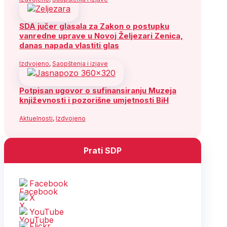
SDA jučer glasala za Zakon o postupku
vanredne uprave u Novoj Željezari Zenica,
danas napada vlastiti glas
Izdvojeno
,
Saopštenja i izjave
Potpisan ugovor o sufinansiranju Muzeja
književnosti i pozorišne umjetnosti BiH
Aktuelnosti
,
Izdvojeno
Prati SDP
Facebook
X
YouTube
Flickr