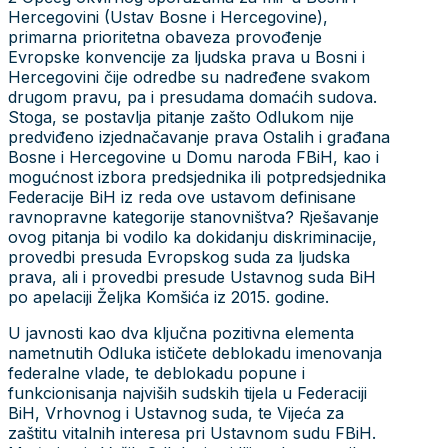
Hercegovini (Ustav Bosne i Hercegovine),
primarna prioritetna obaveza provođenje
Evropske konvencije za ljudska prava u Bosni i
Hercegovini čije odredbe su nadređene svakom
drugom pravu, pa i presudama domaćih sudova.
Stoga, se postavlja pitanje zašto Odlukom nije
predviđeno izjednačavanje prava Ostalih i građana
Bosne i Hercegovine u Domu naroda FBiH, kao i
mogućnost izbora predsjednika ili potpredsjednika
Federacije BiH iz reda ove ustavom definisane
ravnopravne kategorije stanovništva? Rješavanje
ovog pitanja bi vodilo ka dokidanju diskriminacije,
provedbi presuda Evropskog suda za ljudska
prava, ali i provedbi presude Ustavnog suda BiH
po apelaciji Željka Komšića iz 2015. godine.
U javnosti kao dva ključna pozitivna elementa
nametnutih Odluka ističete deblokadu imenovanja
federalne vlade, te deblokadu popune i
funkcionisanja najviših sudskih tijela u Federaciji
BiH, Vrhovnog i Ustavnog suda, te Vijeća za
zaštitu vitalnih interesa pri Ustavnom sudu FBiH.