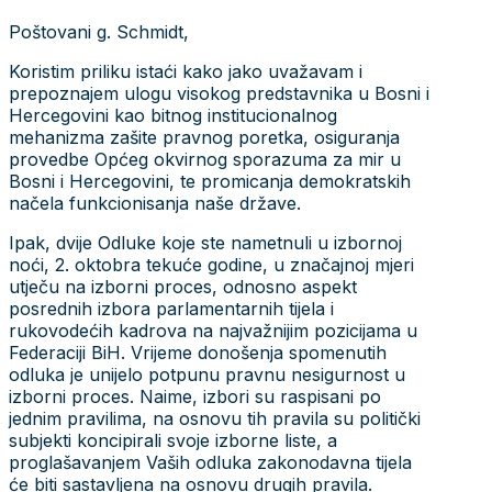
Poštovani g. Schmidt,
Koristim priliku istaći kako jako uvažavam i
prepoznajem ulogu visokog predstavnika u Bosni i
Hercegovini kao bitnog institucionalnog
mehanizma zašite pravnog poretka, osiguranja
provedbe Općeg okvirnog sporazuma za mir u
Bosni i Hercegovini, te promicanja demokratskih
načela funkcionisanja naše države.
Ipak, dvije Odluke koje ste nametnuli u izbornoj
noći, 2. oktobra tekuće godine, u značajnoj mjeri
utječu na izborni proces, odnosno aspekt
posrednih izbora parlamentarnih tijela i
rukovodećih kadrova na najvažnijim pozicijama u
Federaciji BiH. Vrijeme donošenja spomenutih
odluka je unijelo potpunu pravnu nesigurnost u
izborni proces. Naime, izbori su raspisani po
jednim pravilima, na osnovu tih pravila su politički
subjekti koncipirali svoje izborne liste, a
proglašavanjem Vaših odluka zakonodavna tijela
će biti sastavljena na osnovu drugih pravila.