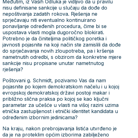
Međutim, iz Vaših Odluka je vidljivo da u pravilu
nisu definisane sankcije u slučaju da dođe do
nepoštivanja zadatih rokova. Rješenja ne
sprječavaju niti eventualno kontinuirano
ponavljanje određenih procedura, čime bi se
uspostava vlasti mogla dugoročno blokirati.
Potrebno je da činiteljima političkog poretka i
javnosti pojasnite na koji način ste zamislili da dođe
do sprječavanja novih zloupotreba, pa i kršenja
nametnutih odredbi, s obzirom da konkretne mjere
sankcije nisu propisane unutar nametnutog
rješenja?
Poštovani g. Schmidt, pozivamo Vas da nam
pojasnite po kojem demokratskom načelu i u kojoj
evropskoj demokratskoj državi postoji makar i
približno slična praksa po kojoj se kao ključni
parametar za učešće u vlasti na višoj razini uzima
etnička zastupljenost i etnički identitet kandidata u
određenim izbornim jedinicama?
Na kraju, nakon prebrojavanja listića utvrđeno je
da je na proteklim općim izborima zabilježeno