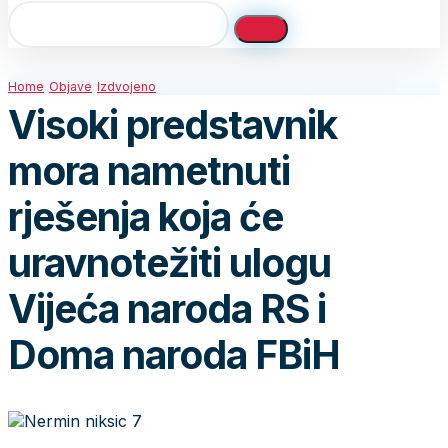
Home
Objave
Izdvojeno
Visoki predstavnik
mora nametnuti
rješenja koja će
uravnotežiti ulogu
Vijeća naroda RS i
Doma naroda FBiH