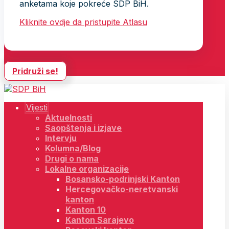
anketama koje pokreće SDP BiH.
Kliknite ovdje da pristupite Atlasu
Pridruži se!
Vijesti
Aktuelnosti
Saopštenja i izjave
Intervju
Kolumna/Blog
Drugi o nama
Lokalne organizacije
Bosansko-podrinjski Kanton
Hercegovačko-neretvanski
kanton
Kanton 10
Kanton Sarajevo