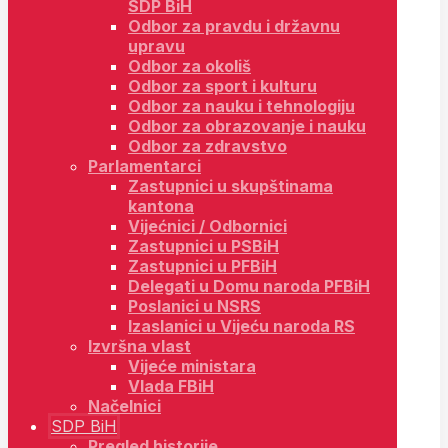
SDP BiH
Odbor za pravdu i državnu
upravu
Odbor za okoliš
Odbor za sport i kulturu
Odbor za nauku i tehnologiju
Odbor za obrazovanje i nauku
Odbor za zdravstvo
Parlamentarci
Zastupnici u skupštinama
kantona
Vijećnici / Odbornici
Zastupnici u PSBiH
Zastupnici u PFBiH
Delegati u Domu naroda PFBiH
Poslanici u NSRS
Izaslanici u Vijeću naroda RS
Izvršna vlast
Vijeće ministara
Vlada FBiH
Načelnici
SDP BiH
Pregled historije