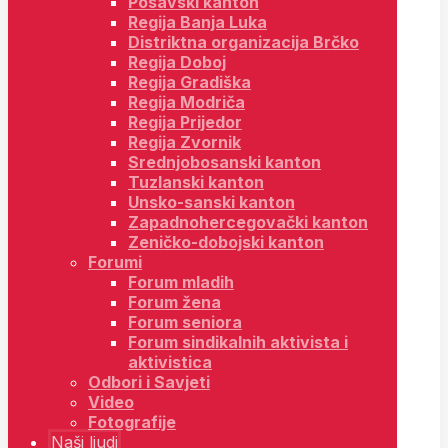
Posavski kanton
Regija Banja Luka
Distriktna organizacija Brčko
Regija Doboj
Regija Gradiška
Regija Modriča
Regija Prijedor
Regija Zvornik
Srednjobosanski kanton
Tuzlanski kanton
Unsko-sanski kanton
Zapadnohercegovački kanton
Zeničko-dobojski kanton
Forumi
Forum mladih
Forum žena
Forum seniora
Forum sindikalnih aktivista i
aktivistica
Odbori i Savjeti
Video
Fotografije
Naši ljudi