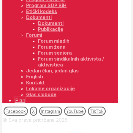
Program SDP BiH
Etički kodeks
Dokumenti
Dokumenti
Publikacije
Forumi
Forum mladih
Forum žena
Forum seniora
Forum sindikalnih aktivista /
aktivistica
Jedan član, jedan glas
English
Kontakt
Lokalne organizacije
Glas slobode
Plan
Facebook
X
Instagram
YouTube
TikTok
© Sva prava pridržana 2026