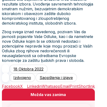
rezultate izbora. Uvođenje savremenih tehnologija
smatram nužnim, bezuvjetnim demokratskim
iskorakom i obavezom zaštite duboko
kompromitovanog i zloupotrebljenog
demokratskog instituta, slobodnih izbora.
Zbog svega iznad navedenog, pozivam Vas da
javnosti pojasnite Vaše Odluke, kao i da nametnete
nove Odluke kojim bi se otklonili nedostaci i
potencijalne nepravde koje mogu proizaći iz Vaših
Odluka zbog njihove nedorečenosti ili
neusaglašenosti sa odredbama Evropske
konvencije za zaštitu ljudskih prava i sloboda.
18 Oktobra 2022
Izdvojeno
Saopštenja i izjave
Facebook
X
Linkedin
Whatsapp
Email
Print
Shortlink
Možda vas zanima