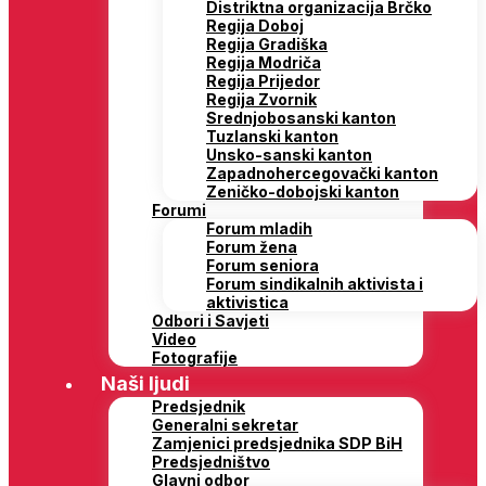
Distriktna organizacija Brčko
Regija Doboj
Regija Gradiška
Regija Modriča
Regija Prijedor
Regija Zvornik
Srednjobosanski kanton
Tuzlanski kanton
Unsko-sanski kanton
Zapadnohercegovački kanton
Zeničko-dobojski kanton
Forumi
Forum mladih
Forum žena
Forum seniora
Forum sindikalnih aktivista i
aktivistica
Odbori i Savjeti
Video
Fotografije
Naši ljudi
Predsjednik
Generalni sekretar
Zamjenici predsjednika SDP BiH
Predsjedništvo
Glavni odbor