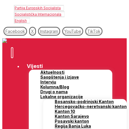
Partija Europskih Socijalista
Socijalistička Internacionala
English
Facebook
X
Instagram
YouTube
TikTok
Vijesti
Aktuelnosti
Saopštenja i izjave
Intervju
Kolumna/Blog
Drugi o nama
Lokalne organizacije
Bosansko-podrinjski Kanton
Hercegovačko-neretvanski kanton
Kanton 10
Kanton Sarajevo
Posavski kanton
Regija Banja Luka