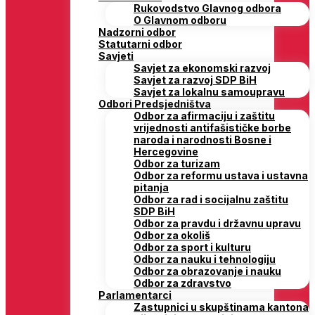
Rukovodstvo Glavnog odbora
O Glavnom odboru
Nadzorni odbor
Statutarni odbor
Savjeti
Savjet za ekonomski razvoj
Savjet za razvoj SDP BiH
Savjet za lokalnu samoupravu
Odbori Predsjedništva
Odbor za afirmaciju i zaštitu
vrijednosti antifašističke borbe
naroda i narodnosti Bosne i
Hercegovine
Odbor za turizam
Odbor za reformu ustava i ustavna
pitanja
Odbor za rad i socijalnu zaštitu
SDP BiH
Odbor za pravdu i državnu upravu
Odbor za okoliš
Odbor za sport i kulturu
Odbor za nauku i tehnologiju
Odbor za obrazovanje i nauku
Odbor za zdravstvo
Parlamentarci
Zastupnici u skupštinama kantona