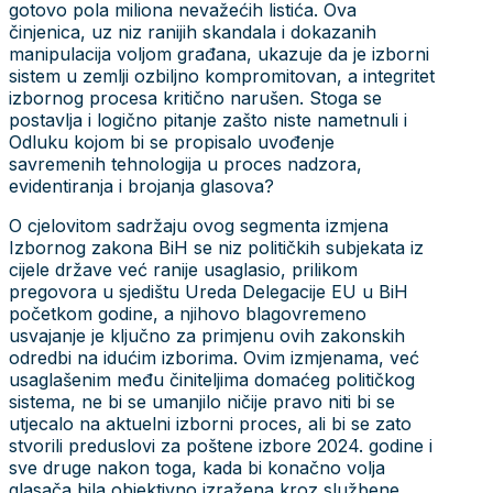
gotovo pola miliona nevažećih listića. Ova
činjenica, uz niz ranijih skandala i dokazanih
manipulacija voljom građana, ukazuje da je izborni
sistem u zemlji ozbiljno kompromitovan, a integritet
izbornog procesa kritično narušen. Stoga se
postavlja i logično pitanje zašto niste nametnuli i
Odluku kojom bi se propisalo uvođenje
savremenih tehnologija u proces nadzora,
evidentiranja i brojanja glasova?
O cjelovitom sadržaju ovog segmenta izmjena
Izbornog zakona BiH se niz političkih subjekata iz
cijele države već ranije usaglasio, prilikom
pregovora u sjedištu Ureda Delegacije EU u BiH
početkom godine, a njihovo blagovremeno
usvajanje je ključno za primjenu ovih zakonskih
odredbi na idućim izborima. Ovim izmjenama, već
usaglašenim među činiteljima domaćeg političkog
sistema, ne bi se umanjilo ničije pravo niti bi se
utjecalo na aktuelni izborni proces, ali bi se zato
stvorili preduslovi za poštene izbore 2024. godine i
sve druge nakon toga, kada bi konačno volja
glasača bila objektivno izražena kroz službene