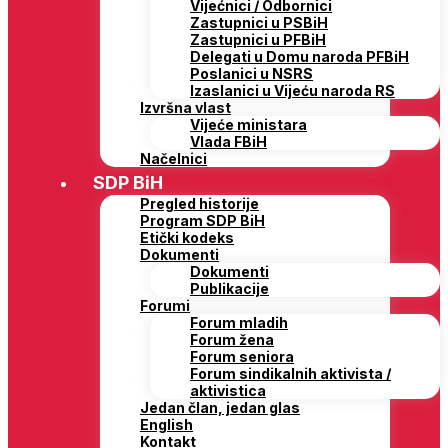
Vijećnici / Odbornici
Zastupnici u PSBiH
Zastupnici u PFBiH
Delegati u Domu naroda PFBiH
Poslanici u NSRS
Izaslanici u Vijeću naroda RS
Izvršna vlast
Vijeće ministara
Vlada FBiH
Načelnici
SDP BiH
Pregled historije
Program SDP BiH
Etički kodeks
Dokumenti
Dokumenti
Publikacije
Forumi
Forum mladih
Forum žena
Forum seniora
Forum sindikalnih aktivista /
aktivistica
Jedan član, jedan glas
English
Kontakt