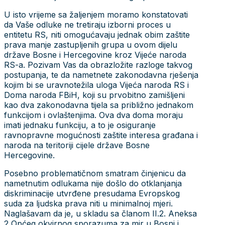
U isto vrijeme sa žaljenjem moramo konstatovati
da Vaše odluke ne tretiraju izborni proces u
entitetu RS, niti omogućavaju jednak obim zaštite
prava manje zastupljenih grupa u ovom dijelu
države Bosne i Hercegovine kroz Vijeće naroda
RS-a. Pozivam Vas da obrazložite razloge takvog
postupanja, te da nametnete zakonodavna rješenja
kojim bi se uravnotežila uloga Vijeća naroda RS i
Doma naroda FBiH, koji su prvobitno zamišljeni
kao dva zakonodavna tijela sa približno jednakom
funkcijom i ovlaštenjima. Ova dva doma moraju
imati jednaku funkciju, a to je osiguranje
ravnopravne mogućnosti zaštite interesa građana i
naroda na teritoriji cijele države Bosne
Hercegovine.
Posebno problematičnom smatram činjenicu da
nametnutim odlukama nije došlo do otklanjanja
diskriminacije utvrđene presudama Evropskog
suda za ljudska prava niti u minimalnoj mjeri.
Naglašavam da je, u skladu sa članom II.2. Aneksa
2 Općeg okvirnog sporazuma za mir u Bosni i