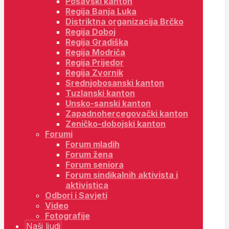
Posavski kanton
Regija Banja Luka
Distriktna organizacija Brčko
Regija Doboj
Regija Gradiška
Regija Modriča
Regija Prijedor
Regija Zvornik
Srednjobosanski kanton
Tuzlanski kanton
Unsko-sanski kanton
Zapadnohercegovački kanton
Zeničko-dobojski kanton
Forumi
Forum mladih
Forum žena
Forum seniora
Forum sindikalnih aktivista i
aktivistica
Odbori i Savjeti
Video
Fotografije
Naši ljudi