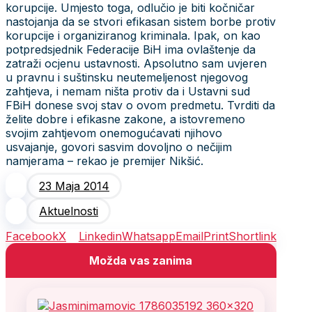
korupcije. Umjesto toga, odlučio je biti kočničar
nastojanja da se stvori efikasan sistem borbe protiv
korupcije i organiziranog kriminala. Ipak, on kao
potpredsjednik Federacije BiH ima ovlaštenje da
zatraži ocjenu ustavnosti. Apsolutno sam uvjeren
u pravnu i suštinsku neutemeljenost njegovog
zahtjeva, i nemam ništa protiv da i Ustavni sud
FBiH donese svoj stav o ovom predmetu. Tvrditi da
želite dobre i efikasne zakone, a istovremeno
svojim zahtjevom onemogućavati njihovo
usvajanje, govori sasvim dovoljno o nečijim
namjerama – rekao je premijer Nikšić.
23 Maja 2014
Aktuelnosti
Facebook
X
Linkedin
Whatsapp
Email
Print
Shortlink
Možda vas zanima