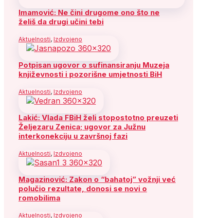
Imamović: Ne čini drugome ono što ne
želiš da drugi učini tebi
Aktuelnosti
,
Izdvojeno
Potpisan ugovor o sufinansiranju Muzeja
književnosti i pozorišne umjetnosti BiH
Aktuelnosti
,
Izdvojeno
Lakić: Vlada FBiH želi stopostotno preuzeti
Željezaru Zenica; ugovor za Južnu
interkonekciju u završnoj fazi
Aktuelnosti
,
Izdvojeno
Magazinović: Zakon o “bahatoj” vožnji već
polučio rezultate, donosi se novi o
romobilima
Aktuelnosti
,
Izdvojeno