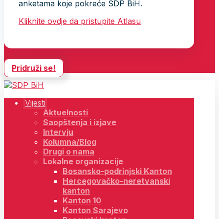
anketama koje pokreće SDP BiH.
Kliknite ovdje da pristupite Atlasu
Pridruži se!
Vijesti
Aktuelnosti
Saopštenja i izjave
Intervju
Kolumna/Blog
Drugi o nama
Lokalne organizacije
Bosansko-podrinjski Kanton
Hercegovačko-neretvanski
kanton
Kanton 10
Kanton Sarajevo