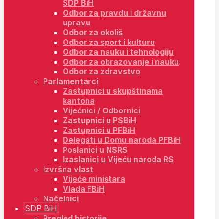
SDP BiH
Odbor za pravdu i državnu
upravu
Odbor za okoliš
Odbor za sport i kulturu
Odbor za nauku i tehnologiju
Odbor za obrazovanje i nauku
Odbor za zdravstvo
Parlamentarci
Zastupnici u skupštinama
kantona
Vijećnici / Odbornici
Zastupnici u PSBiH
Zastupnici u PFBiH
Delegati u Domu naroda PFBiH
Poslanici u NSRS
Izaslanici u Vijeću naroda RS
Izvršna vlast
Vijeće ministara
Vlada FBiH
Načelnici
SDP BiH
Pregled historije