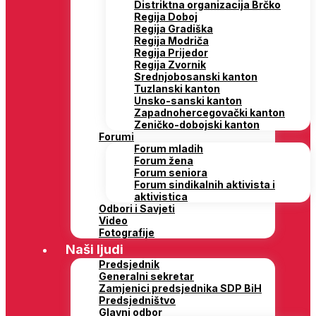
Distriktna organizacija Brčko
Regija Doboj
Regija Gradiška
Regija Modriča
Regija Prijedor
Regija Zvornik
Srednjobosanski kanton
Tuzlanski kanton
Unsko-sanski kanton
Zapadnohercegovački kanton
Zeničko-dobojski kanton
Forumi
Forum mladih
Forum žena
Forum seniora
Forum sindikalnih aktivista i
aktivistica
Odbori i Savjeti
Video
Fotografije
Naši ljudi
Predsjednik
Generalni sekretar
Zamjenici predsjednika SDP BiH
Predsjedništvo
Glavni odbor