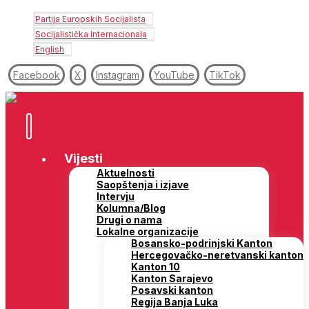
Partija Europskih Socijalista
Socijalistička Internacionala
English
Facebook
X
Instagram
YouTube
TikTok
Vijesti
Aktuelnosti
Saopštenja i izjave
Intervju
Kolumna/Blog
Drugi o nama
Lokalne organizacije
Bosansko-podrinjski Kanton
Hercegovačko-neretvanski kanton
Kanton 10
Kanton Sarajevo
Posavski kanton
Regija Banja Luka