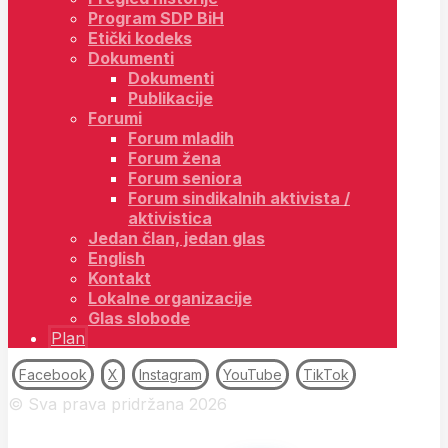
Program SDP BiH
Etički kodeks
Dokumenti
Dokumenti
Publikacije
Forumi
Forum mladih
Forum žena
Forum seniora
Forum sindikalnih aktivista /
aktivistica
Jedan član, jedan glas
English
Kontakt
Lokalne organizacije
Glas slobode
Plan
Facebook
X
Instagram
YouTube
TikTok
© Sva prava pridržana 2026