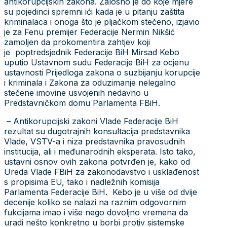
antikorupcijskih zakona. Žalosno je do koje mjere
su pojedinci spremni ići kada je u pitanju zaštita
kriminalaca i onoga što je pljačkom stečeno, izjavio
je za Fenu premijer Federacije Nermin Nikšić
zamoljen da prokomentira zahtjev koji
je poptredsjednik Federacije BiH Mirsad Kebo
uputio Ustavnom sudu Federacije BiH za ocjenu
ustavnosti Prijedloga zakona o suzbijanju korupcije
i kriminala i Zakona za oduzimanje nelegalno
stečene imovine usvojenih nedavno u
Predstavničkom domu Parlamenta FBiH.
– Antikorupcijski zakoni Vlade Federacije BiH
rezultat su dugotrajnih konsultacija predstavnika
Vlade, VSTV-a i niza predstavnika pravosudnih
institucija, ali i međunarodnih eksperata. Isto tako,
ustavni osnov ovih zakona potvrđen je, kako od
Ureda Vlade FBiH za zakonodavstvo i usklađenost
s propisima EU, tako i nadležnih komisija
Parlamenta Federacije BiH. Kebo je u više od dvije
decenije koliko se nalazi na raznim odgovornim
fukcijama imao i više nego dovoljno vremena da
uradi nešto konkretno u borbi protiv sistemske