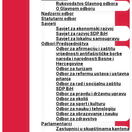
Rukovodstvo Glavnog odbora
O Glavnom odboru
Nadzorni odbor
Statutarni odbor
Savjeti
Savjet za ekonomski razvoj
Savjet za razvoj SDP BiH
Savjet za lokalnu samoupravu
Odbori Predsjedništva
Odbor za afirmaciju i zaštitu
vrijednosti antifašističke borbe
naroda i narodnosti Bosne i
Hercegovine
Odbor za turizam
Odbor za reformu ustava i ustavna
pitanja
Odbor za rad i socijalnu zaštitu
SDP BiH
Odbor za pravdu i državnu upravu
Odbor za okoliš
Odbor za sport i kulturu
Odbor za nauku i tehnologiju
Odbor za obrazovanje i nauku
Odbor za zdravstvo
Parlamentarci
Zastupnici u skupštinama kantona