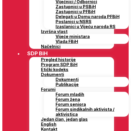
Vijećnici / Odbornici
Zastupnici u PSBiH
Zastupnici u PFBiH
Delegati u Domu naroda PFBiH
Poslanici u NSRS
Izaslanici u Vijeću naroda RS
Izvršna vlast
Vijeće ministara
Vlada FBiH
Načelnici
SDP BiH
Pregled historije
Program SDP BiH
Etički kodeks
Dokumenti
Dokumenti
Publikacije
Forumi
Forum mladih
Forum žena
Forum seniora
Forum sindikalnih aktivista /
aktivistica
Jedan član, jedan glas
English
Kontakt