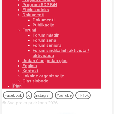
Program SDP BiH
Etički kodeks
Dokumenti
Dokumenti
Publikacije
Forumi
Forum mladih
Forum žena
Forum seniora
Forum sindikalnih aktivista /
aktivistica
Jedan član, jedan glas
English
Kontakt
Lokalne organizacije
Glas slobode
Plan
Facebook
X
Instagram
YouTube
TikTok
© Sva prava pridržana 2026