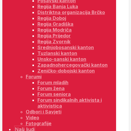
Posavski kanton
Regija Banja Luka
Distriktna organizacija Brčko
Regija Doboj
Regija Gradiška
Regija Modriča
Regija Prijedor
Regija Zvornik
Srednjobosanski kanton
Tuzlanski kanton
Unsko-sanski kanton
Zapadnohercegovački kanton
Zeničko-dobojski kanton
Forumi
Forum mladih
Forum žena
Forum seniora
Forum sindikalnih aktivista i
aktivistica
Odbori i Savjeti
Video
Fotografije
Naši ljudi