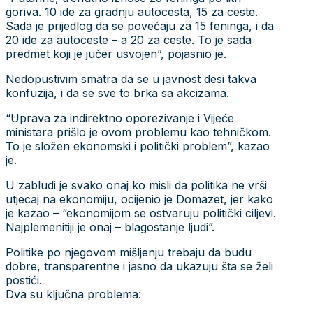
goriva. 10 ide za gradnju autocesta, 15 za ceste.
Sada je prijedlog da se povećaju za 15 feninga, i da
20 ide za autoceste – a 20 za ceste. To je sada
predmet koji je jučer usvojen”, pojasnio je.
Nedopustivim smatra da se u javnost desi takva
konfuzija, i da se sve to brka sa akcizama.
“Uprava za indirektno oporezivanje i Vijeće
ministara prišlo je ovom problemu kao tehničkom.
To je složen ekonomski i politički problem”, kazao
je.
U zabludi je svako onaj ko misli da politika ne vrši
utjecaj na ekonomiju, ocijenio je Domazet, jer kako
je kazao – “ekonomijom se ostvaruju politički ciljevi.
Najplemenitiji je onaj – blagostanje ljudi”.
Politike po njegovom mišljenju trebaju da budu
dobre, transparentne i jasno da ukazuju šta se želi
postići.
Dva su ključna problema: