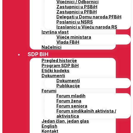
Vijećnici / Odbornici
Zastupnici u PSBiH
Zastupnici u PFBiH
Delegati u Domu naroda PFBiH
Poslanici u NSRS
Izaslanici u Vijeću naroda RS
Izvršna vlast
Vijeće ministara
Vlada FBiH
Načelnici
SDP BiH
Pregled historije
Program SDP BiH
Etički kodeks
Dokumenti
Dokumenti
Publikacije
Forumi
Forum mladih
Forum žena
Forum seniora
Forum sindikalnih aktivista /
aktivistica
Jedan član, jedan glas
English
Kontakt