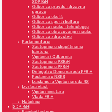
SDP BiH
Odbor za pravdu i državnu
upravu
Odbor za okoliš
Odbor za sport i kulturu
Odbor za nauku i tehnologiju
Odbor za obrazovanje i nauku
Odbor za zdravstvo
Parlamentarci
Zastupnici u skupštinama
kantona
Vijećnici / Odbornici
Zastupnici u PSBiH
Zastupnici u PFBiH
Delegati u Domu naroda PFBiH
Poslanici u NSRS
Izaslanici u Vijeću naroda RS
Izvršna vlast
Vijeće ministara
Vlada FBiH
Načelnici
SDP BiH
Pregled historije