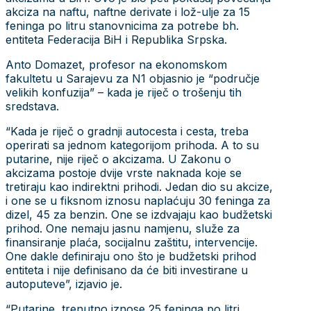
akciza na naftu, naftne derivate i lož-ulje za 15
feninga po litru stanovnicima za potrebe bh.
entiteta Federacija BiH i Republika Srpska.
Anto Domazet, profesor na ekonomskom
fakultetu u Sarajevu za N1 objasnio je “područje
velikih konfuzija” – kada je riječ o trošenju tih
sredstava.
“Kada je riječ o gradnji autocesta i cesta, treba
operirati sa jednom kategorijom prihoda. A to su
putarine, nije riječ o akcizama. U Zakonu o
akcizama postoje dvije vrste naknada koje se
tretiraju kao indirektni prihodi. Jedan dio su akcize,
i one se u fiksnom iznosu naplaćuju 30 feninga za
dizel, 45 za benzin. One se izdvajaju kao budžetski
prihod. One nemaju jasnu namjenu, služe za
finansiranje plaća, socijalnu zaštitu, intervencije.
One dakle definiraju ono što je budžetski prihod
entiteta i nije definisano da će biti investirane u
autoputeve”, izjavio je.
“Putarine, trenutno iznose 25 feninga po litri