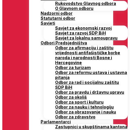
Rukovodstvo Glavnog odbora
O Glavnom odboru
Nadzorni odbor
Statutarni odbor
Savjeti
Savjet za ekonomski razvoj
Savjet za razvoj SDP BiH
Savjet za lokalnu samoupravu
Odbori Predsjedništva
Odbor za afirmaciju i zaštitu
vrijednosti antifašističke borbe
naroda i narodnosti Bosne i
Hercegovine
Odbor za turizam
Odbor za reformu ustava i ustavna
pitanja
Odbor za rad i socijalnu zaštitu
SDP BiH
Odbor za pravdu i državnu upravu
Odbor za okoliš
Odbor za sport i kulturu
Odbor za nauku i tehnologiju
Odbor za obrazovanje i nauku
Odbor za zdravstvo
Parlamentarci
Zastupnici u skupštinama kantona