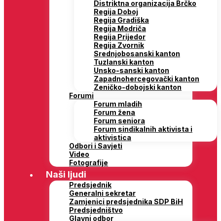
Distriktna organizacija Brčko
Regija Doboj
Regija Gradiška
Regija Modriča
Regija Prijedor
Regija Zvornik
Srednjobosanski kanton
Tuzlanski kanton
Unsko-sanski kanton
Zapadnohercegovački kanton
Zeničko-dobojski kanton
Forumi
Forum mladih
Forum žena
Forum seniora
Forum sindikalnih aktivista i
aktivistica
Odbori i Savjeti
Video
Fotografije
Naši ljudi
Predsjednik
Generalni sekretar
Zamjenici predsjednika SDP BiH
Predsjedništvo
Glavni odbor