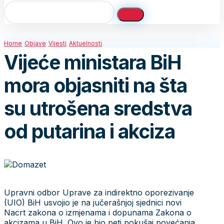
Home
Objave
Vijesti
Aktuelnosti
Vijeće ministara BiH
mora objasniti na šta
su utrošena sredstva
od putarina i akciza
Upravni odbor Uprave za indirektno oporezivanje
(UIO) BiH usvojio je na jučerašnjoj sjednici novi
Nacrt zakona o izmjenama i dopunama Zakona o
akcizama u BiH. Ovo je bio peti pokušaj povećanja