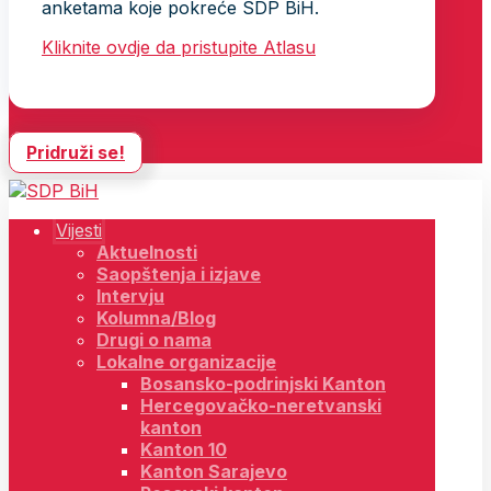
anketama koje pokreće SDP BiH.
Kliknite ovdje da pristupite Atlasu
Pridruži se!
Vijesti
Aktuelnosti
Saopštenja i izjave
Intervju
Kolumna/Blog
Drugi o nama
Lokalne organizacije
Bosansko-podrinjski Kanton
Hercegovačko-neretvanski
kanton
Kanton 10
Kanton Sarajevo