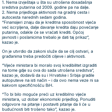
1. Nema izvještaja u šta su utrošena dosadašnja
sredstva putarina od 2009. godine pa na dalje.
2. Nema prijedloga aktivnosti na gradnji cesta i
autocesta narednih sedam godina.
“Finansijeri znaju da je kreditna sposobnost vijeća
već iscrpljena, dalje davanje kredita daju povećanje
putarina, odakle će se vraćati krediti. Općoj
javnosti i poslanicima trebalo je dati taj prikaz”,
kazao je.
On je utvrdio da zakoni služe da se cilj ostvari, a
građanima treba predočiti ciljeve i aktivnosti.
“Vijeće ministara bi moralo svoj kredibilitet izgraditi
na tome gdje su ova do sada utrošena sredstva”,
kazao je, dodavši da su i Hrvatske i Srbija gradile
autoputeve na isti način – i da ovo nema veze ni sa
kakvom specifičnošću BiH.
“To bi bilo moguće preći uz kredibilno vijeće
ministara, uz dobar ekonomski prijedlog. Ponuditi
odgovore na pitanje i postaviti pitanje da li će u
budućnosti biti trošeno tako”, kazao je.