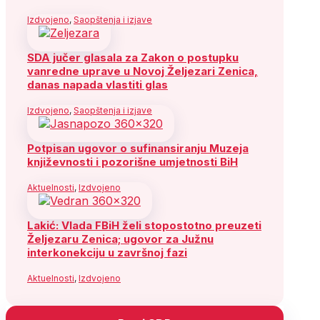
Izdvojeno
,
Saopštenja i izjave
SDA jučer glasala za Zakon o postupku
vanredne uprave u Novoj Željezari Zenica,
danas napada vlastiti glas
Izdvojeno
,
Saopštenja i izjave
Potpisan ugovor o sufinansiranju Muzeja
književnosti i pozorišne umjetnosti BiH
Aktuelnosti
,
Izdvojeno
Lakić: Vlada FBiH želi stopostotno preuzeti
Željezaru Zenica; ugovor za Južnu
interkonekciju u završnoj fazi
Aktuelnosti
,
Izdvojeno