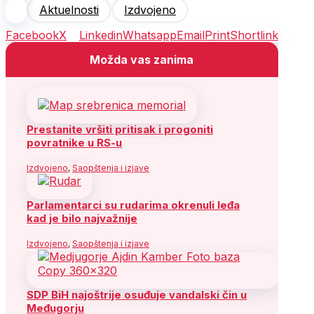
Aktuelnosti
Izdvojeno
Facebook
X
Linkedin
Whatsapp
Email
Print
Shortlink
Možda vas zanima
Prestanite vršiti pritisak i progoniti
povratnike u RS-u
Izdvojeno
,
Saopštenja i izjave
Parlamentarci su rudarima okrenuli leđa
kad je bilo najvažnije
Izdvojeno
,
Saopštenja i izjave
SDP BiH najoštrije osuđuje vandalski čin u
Međugorju