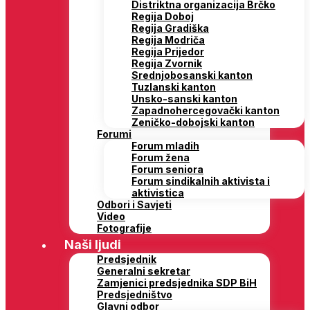
Distriktna organizacija Brčko
Regija Doboj
Regija Gradiška
Regija Modriča
Regija Prijedor
Regija Zvornik
Srednjobosanski kanton
Tuzlanski kanton
Unsko-sanski kanton
Zapadnohercegovački kanton
Zeničko-dobojski kanton
Forumi
Forum mladih
Forum žena
Forum seniora
Forum sindikalnih aktivista i
aktivistica
Odbori i Savjeti
Video
Fotografije
Naši ljudi
Predsjednik
Generalni sekretar
Zamjenici predsjednika SDP BiH
Predsjedništvo
Glavni odbor