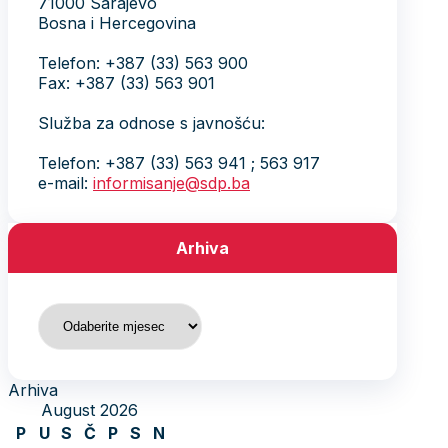
71000 Sarajevo
Bosna i Hercegovina
Telefon: +387 (33) 563 900
Fax: +387 (33) 563 901
Služba za odnose s javnošću:
Telefon: +387 (33) 563 941 ; 563 917
e-mail:
informisanje@sdp.ba
Arhiva
Arhiva
Arhiva
August 2026
P
U
S
Č
P
S
N