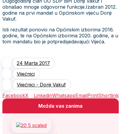
Dugogodišnji član OO SDP BiH Donji Vakuf i
obnašao mnoge odgovorne funkcije.Izabran 2012.
godine na prvi mandat u Općinskom vijeću Donji
Vakuf.
Isti rezultat ponovio na Općinskim izborima 2016.
godine, te na Općinskim izborima 2020. godine, a u
tom mandatu bio je potpredsjedavajući Vijeća.
24 Marta 2017
Vijećnici
Vijećnici - Donji Vakuf
Facebook
X
Linkedin
Whatsapp
Email
Print
Shortlink
Možda vas zanima