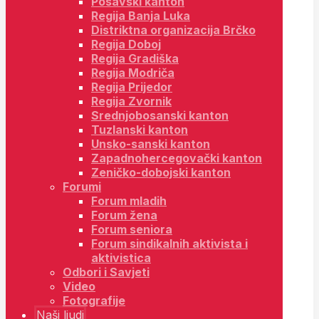
Posavski kanton
Regija Banja Luka
Distriktna organizacija Brčko
Regija Doboj
Regija Gradiška
Regija Modriča
Regija Prijedor
Regija Zvornik
Srednjobosanski kanton
Tuzlanski kanton
Unsko-sanski kanton
Zapadnohercegovački kanton
Zeničko-dobojski kanton
Forumi
Forum mladih
Forum žena
Forum seniora
Forum sindikalnih aktivista i
aktivistica
Odbori i Savjeti
Video
Fotografije
Naši ljudi