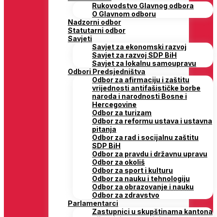
Rukovodstvo Glavnog odbora
O Glavnom odboru
Nadzorni odbor
Statutarni odbor
Savjeti
Savjet za ekonomski razvoj
Savjet za razvoj SDP BiH
Savjet za lokalnu samoupravu
Odbori Predsjedništva
Odbor za afirmaciju i zaštitu
vrijednosti antifašističke borbe
naroda i narodnosti Bosne i
Hercegovine
Odbor za turizam
Odbor za reformu ustava i ustavna
pitanja
Odbor za rad i socijalnu zaštitu
SDP BiH
Odbor za pravdu i državnu upravu
Odbor za okoliš
Odbor za sport i kulturu
Odbor za nauku i tehnologiju
Odbor za obrazovanje i nauku
Odbor za zdravstvo
Parlamentarci
Zastupnici u skupštinama kantona