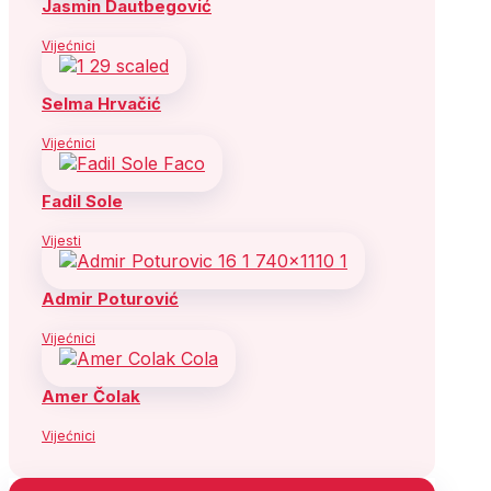
Jasmin Dautbegović
Vijećnici
Selma Hrvačić
Vijećnici
Fadil Sole
Vijesti
Admir Poturović
Vijećnici
Amer Čolak
Vijećnici