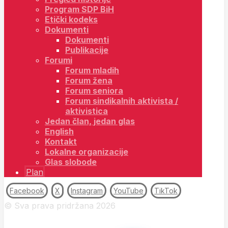
Program SDP BiH
Etički kodeks
Dokumenti
Dokumenti
Publikacije
Forumi
Forum mladih
Forum žena
Forum seniora
Forum sindikalnih aktivista /
aktivistica
Jedan član, jedan glas
English
Kontakt
Lokalne organizacije
Glas slobode
Plan
Facebook
X
Instagram
YouTube
TikTok
© Sva prava pridržana 2026