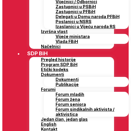
Vijećnici / Odbornici
Zastupnici u PSBiH
Zastupnici u PFBiH
Delegati u Domu naroda PFBiH
Poslanici u NSRS
Izaslanici u Vijeću naroda RS
Izvršna vlast
Vijeće ministara
Vlada FBiH
Načelnici
SDP BiH
Pregled historije
Program SDP BiH
Etički kodeks
Dokumenti
Dokumenti
Publikacije
Forumi
Forum mladih
Forum žena
Forum seniora
Forum sindikalnih aktivista /
aktivistica
Jedan član, jedan glas
English
Kontakt