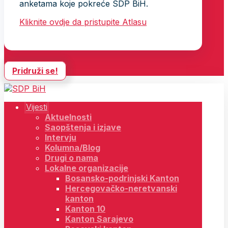
anketama koje pokreće SDP BiH.
Kliknite ovdje da pristupite Atlasu
Pridruži se!
Vijesti
Aktuelnosti
Saopštenja i izjave
Intervju
Kolumna/Blog
Drugi o nama
Lokalne organizacije
Bosansko-podrinjski Kanton
Hercegovačko-neretvanski
kanton
Kanton 10
Kanton Sarajevo