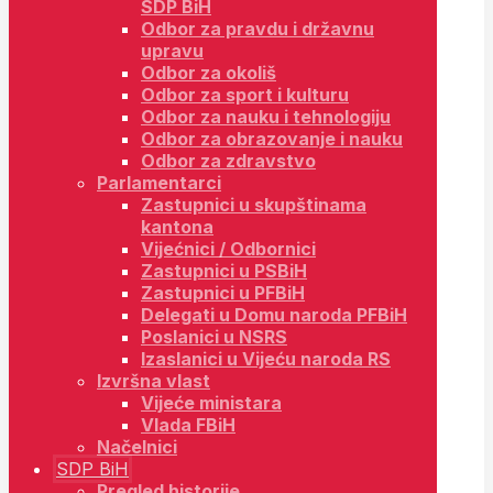
SDP BiH
Odbor za pravdu i državnu
upravu
Odbor za okoliš
Odbor za sport i kulturu
Odbor za nauku i tehnologiju
Odbor za obrazovanje i nauku
Odbor za zdravstvo
Parlamentarci
Zastupnici u skupštinama
kantona
Vijećnici / Odbornici
Zastupnici u PSBiH
Zastupnici u PFBiH
Delegati u Domu naroda PFBiH
Poslanici u NSRS
Izaslanici u Vijeću naroda RS
Izvršna vlast
Vijeće ministara
Vlada FBiH
Načelnici
SDP BiH
Pregled historije