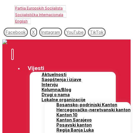
Partija Europskih Socijalista
Socijalistička Internacionala
English
Facebook
X
Instagram
YouTube
TikTok
Vijesti
Aktuelnosti
Saopštenja i izjave
Intervju
Kolumna/Blog
Drugi o nama
Lokalne organizacije
Bosansko-podrinjski Kanton
Hercegovačko-neretvanski kanton
Kanton 10
Kanton Sarajevo
Posavski kanton
Regija Banja Luka