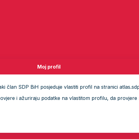
Moj profil
i član SDP BiH posjeduje vlastiti profil na stranici atlas.sd
ere i ažuriraju podatke na vlastitom profilu, da provjere s