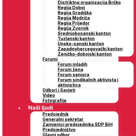
Distriktna organizacija Brčko
Regija Doboj
Regija Gradiška
Regija Modriča
Regija Prijedor
Regija Zvornik
Srednjobosanski kanton
Tuzlanski kanton
Unsko-sanski kanton
Zapadnohercegovački kanton
Zeničko-dobojski kanton
Forumi
Forum mladih
Forum žena
Forum seniora
Forum sindikalnih aktivista i
aktivistica
Odbori i Savjeti
Video
Fotografije
Naši ljudi
Predsjednik
Generalni sekretar
Zamjenici predsjednika SDP BiH
Predsjedništvo
Glavni odbor