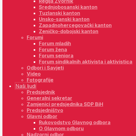
Regija Zvornik
Srednjobosanski kanton
Tuzlanski kanton
Unsko-sanski kanton
Zapadnohercegovački kanton
Zeničko-dobojski kanton
Forumi
Forum mladih
Forum žena
Forum seniora
Forum sindikalnih aktivista i aktivistica
Odbori i Savjeti
Video
Fotografije
Naši ljudi
Predsjednik
Generalni sekretar
Zamjenici predsjednika SDP BiH
Predsjedništvo
Glavni odbor
Rukovodstvo Glavnog odbora
O Glavnom odboru
Nadzorni odbor