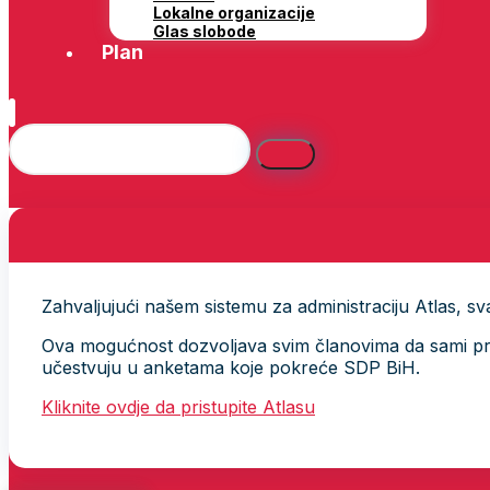
Lokalne organizacije
Glas slobode
Plan
Zahvaljujući našem sistemu za administraciju Atlas, svak
Ova mogućnost dozvoljava svim članovima da sami provj
učestvuju u anketama koje pokreće SDP BiH.
Kliknite ovdje da pristupite Atlasu