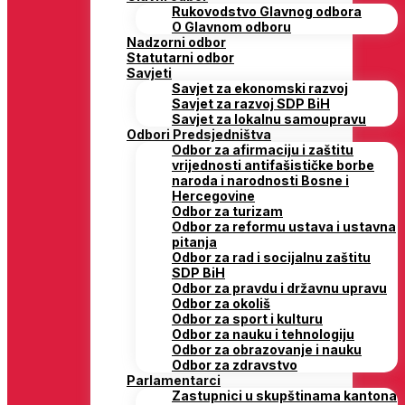
Rukovodstvo Glavnog odbora
O Glavnom odboru
Nadzorni odbor
Statutarni odbor
Savjeti
Savjet za ekonomski razvoj
Savjet za razvoj SDP BiH
Savjet za lokalnu samoupravu
Odbori Predsjedništva
Odbor za afirmaciju i zaštitu
vrijednosti antifašističke borbe
naroda i narodnosti Bosne i
Hercegovine
Odbor za turizam
Odbor za reformu ustava i ustavna
pitanja
Odbor za rad i socijalnu zaštitu
SDP BiH
Odbor za pravdu i državnu upravu
Odbor za okoliš
Odbor za sport i kulturu
Odbor za nauku i tehnologiju
Odbor za obrazovanje i nauku
Odbor za zdravstvo
Parlamentarci
Zastupnici u skupštinama kantona