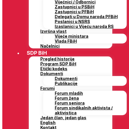
Vijećnici / Odbornici
Zastupnici u PSBiH
Zastupnici u PFBiH
Delegati u Domu naroda PFBiH
Poslanici u NSRS
Izaslanici u Vijeću naroda RS
Izvršna vlast
Vijeće ministara
Vlada FBiH
Načelnici
SDP BiH
Pregled historije
Program SDP BiH
Etički kodeks
Dokumenti
Dokumenti
Publikacije
Forumi
Forum mladih
Forum žena
Forum seniora
Forum sindikalnih aktivista /
aktivistica
Jedan član, jedan glas
English
Kontakt