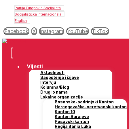
Partija Europskih Socijalista
Socijalistička Internacionala
English
Facebook
X
Instagram
YouTube
TikTok
Vijesti
Aktuelnosti
Saopštenja i izjave
Intervju
Kolumna/Blog
Drugi o nama
Lokalne organizacije
Bosansko-podrinjski Kanton
Hercegovačko-neretvanski kanton
Kanton 10
Kanton Sarajevo
Posavski kanton
Regija Banja Luka