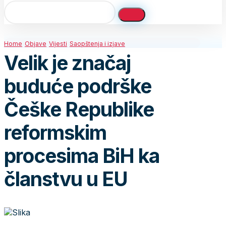
Home
Objave
Vijesti
Saopštenja i izjave
Velik je značaj
buduće podrške
Češke Republike
reformskim
procesima BiH ka
članstvu u EU