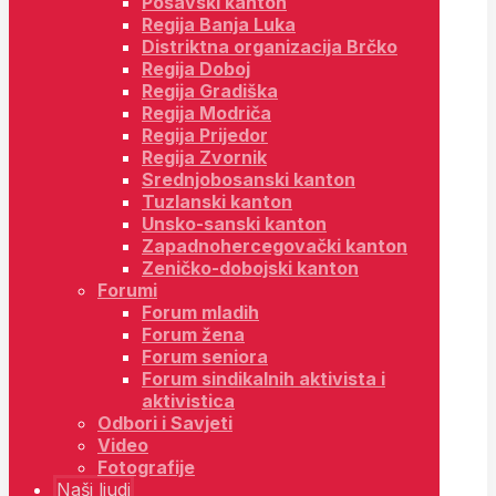
Posavski kanton
Regija Banja Luka
Distriktna organizacija Brčko
Regija Doboj
Regija Gradiška
Regija Modriča
Regija Prijedor
Regija Zvornik
Srednjobosanski kanton
Tuzlanski kanton
Unsko-sanski kanton
Zapadnohercegovački kanton
Zeničko-dobojski kanton
Forumi
Forum mladih
Forum žena
Forum seniora
Forum sindikalnih aktivista i
aktivistica
Odbori i Savjeti
Video
Fotografije
Naši ljudi