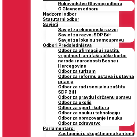
Rukovodstvo Glavnog odbora
O Glavnom odboru
Nadzorni odbor
Statutarni odbor
Savjeti
Savjet za ekonomski razvoj
Savjet za razvoj SDP BiH
Savjet za lokalnu samoupravu
Odbori Predsjedništva
Odbor za afirmaciju i zaštitu
vrijednosti antifašističke borbe
naroda i narodnosti Bosne i
Hercegovine
Odbor za turizam
Odbor za reformu ustava i ustavna
pitanja
Odbor za rad i socijalnu zaštitu
SDP BiH
Odbor za pravdu i državnu upravu
Odbor za okoliš
Odbor za sport i kulturu
Odbor za nauku i tehnologiju
Odbor za obrazovanje i nauku
Odbor za zdravstvo
Parlamentarci
Zastupnici u skupštinama kantona