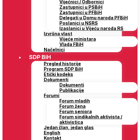
Vijećnici / Odbornici
Zastupnici u PSBiH
Zastupnici u PFBiH
Delegati u Domu naroda PFBiH
Poslanici u NSRS
Izaslanici u Vijeću naroda RS
Izvršna vlast
Vijeće ministara
Vlada FBiH
Načelnici
SDP BiH
Pregled historije
Program SDP BiH
Etički kodeks
Dokumenti
Dokumenti
Publikacije
Forumi
Forum mladih
Forum žena
Forum seniora
Forum sindikalnih aktivista /
aktivistica
Jedan član, jedan glas
English
Kontakt