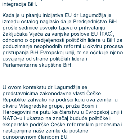
integracija BiH.
Kada je u pitanju inicijativa EU dr Lagumdžija je
između ostalog naglasio da je Predsjedništvo BiH
prošle sedmice usvojilo Izjavu o prihvatanju
Zaključaka Vijeća za vanjske poslove EU (FAC),
odnosno o opredijeljenosti političkih lidera u BiH za
poduzimanje neophodnih reformi u okviru procesa
pristupanja BiH Evropskoj uniji, te se očekuje njeno
usvajanje od strane političkih lidera i
Parlamentarne skupštine BiH.
U ovom kontekstu dr Lagumdžija se
predstavnicima zakonodavne vlasti Češke
Republike zahvalio na podršci koju ova zemlja, u
okviru Višegradske grupe, pruža Bosni i
Hercegovini na putu ka članstvu u Evropskoj uniji i
NATO-u i ukazao na značaj buduće političke i
ekspertske podrške Češke reformskim procesima i
nastojanjima naše zemlje da postane
punopravnom članicom EU.