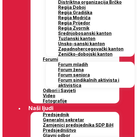
Distriktna organizacija Brčko
Regija Doboj
Regija Gradiška
Regija Modriča
Regija Prijedor
Regija Zvornik
Srednjobosanski kanton
Tuzlanski kanton
Unsko-sanski kanton
Zapadnohercegovački kanton
Zeničko-dobojski kanton
Forumi
Forum mladih
Forum žena
Forum seniora
Forum sindikalnih aktivista i
aktivistica
Odbori i Savjeti
Video
Fotografije
Naši ljudi
Predsjednik
Generalni sekretar
Zamjenici predsjednika SDP BiH
Predsjedništvo
Glavni odbor