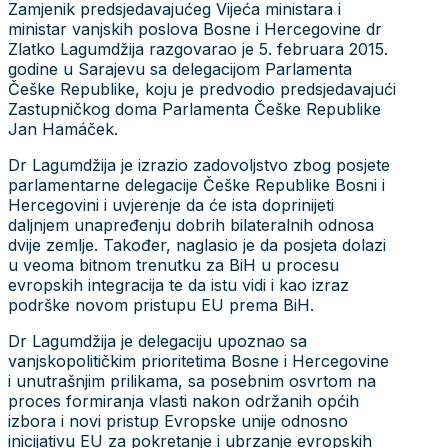
Zamjenik predsjedavajućeg Vijeća ministara i
ministar vanjskih poslova Bosne i Hercegovine dr
Zlatko Lagumdžija razgovarao je 5. februara 2015.
godine u Sarajevu sa delegacijom Parlamenta
Češke Republike, koju je predvodio predsjedavajući
Zastupničkog doma Parlamenta Češke Republike
Jan Hamáček.
Dr Lagumdžija je izrazio zadovoljstvo zbog posjete
parlamentarne delegacije Češke Republike Bosni i
Hercegovini i uvjerenje da će ista doprinijeti
daljnjem unapređenju dobrih bilateralnih odnosa
dvije zemlje. Također, naglasio je da posjeta dolazi
u veoma bitnom trenutku za BiH u procesu
evropskih integracija te da istu vidi i kao izraz
podrške novom pristupu EU prema BiH.
Dr Lagumdžija je delegaciju upoznao sa
vanjskopolitičkim prioritetima Bosne i Hercegovine
i unutrašnjim prilikama, sa posebnim osvrtom na
proces formiranja vlasti nakon održanih općih
izbora i novi pristup Evropske unije odnosno
inicijativu EU za pokretanje i ubrzanje evropskih