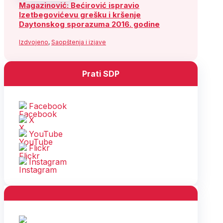
Magazinović: Bećirović ispravio
Izetbegovićevu grešku i kršenje
Daytonskog sporazuma 2016. godine
Izdvojeno
,
Saopštenja i izjave
Prati SDP
Facebook
X
YouTube
Flickr
Instagram