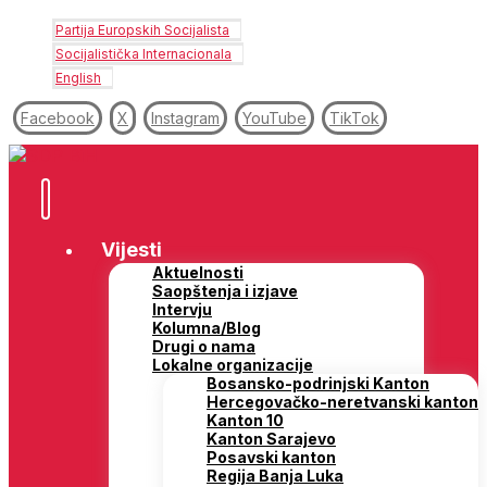
Partija Europskih Socijalista
Socijalistička Internacionala
English
Facebook
X
Instagram
YouTube
TikTok
Vijesti
Aktuelnosti
Saopštenja i izjave
Intervju
Kolumna/Blog
Drugi o nama
Lokalne organizacije
Bosansko-podrinjski Kanton
Hercegovačko-neretvanski kanton
Kanton 10
Kanton Sarajevo
Posavski kanton
Regija Banja Luka