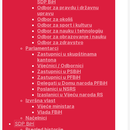
SDP BiH
Odbor za pravdu i državnu
upravu
Odbor za okoliš
Odbor za sport i kulturu
Odbor za nauku i tehnologiju
Odbor za obrazovanje i nauku
Odbor za zdravstvo
Parlamentarci
Zastupnici u skupštinama
kantona
Vijećnici / Odbornici
Zastupnici u PSBiH
Zastupnici u PFBiH
Delegati u Domu naroda PFBiH
Poslanici u NSRS
Izaslanici u Vijeću naroda RS
Izvršna vlast
Vijeće ministara
Vlada FBiH
Načelnici
SDP BiH
Pregled historije