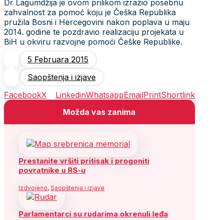
Dr Lagumdžija je ovom prilikom izrazio posebnu
zahvalnost za pomoć koju je Češka Republika
pružila Bosni i Hercegovini nakon poplava u maju
2014. godine te pozdravio realizaciju projekata u
BiH u okviru razvojne pomoći Češke Republike.
5 Februara 2015
Saopštenja i izjave
Facebook
X
Linkedin
Whatsapp
Email
Print
Shortlink
Možda vas zanima
Prestanite vršiti pritisak i progoniti
povratnike u RS-u
Izdvojeno
,
Saopštenja i izjave
Parlamentarci su rudarima okrenuli leđa