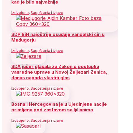
kad je bilo najvažnije
Izdvojeno
,
Saopštenja i izjave
SDP BiH najoštrije osuđuje vandalski čin u
Međugorju
Izdvojeno
,
Saopštenja i izjave
SDA jučer glasala za Zakon o postupku
vanredne uprave u Novoj Željezari Zenica,
danas napada vlastiti glas
Izdvojeno
,
Saopštenja i izjave
Bosna i Hercegovina je u Ujedinjene nacije
primljena pod zastavom sa ljiljanima
Izdvojeno
,
Saopštenja i izjave