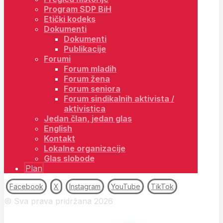
Program SDP BiH
Etički kodeks
Dokumenti
Dokumenti
Publikacije
Forumi
Forum mladih
Forum žena
Forum seniora
Forum sindikalnih aktivista /
aktivistica
Jedan član, jedan glas
English
Kontakt
Lokalne organizacije
Glas slobode
Plan
Facebook
X
Instagram
YouTube
TikTok
© Sva prava pridržana 2026