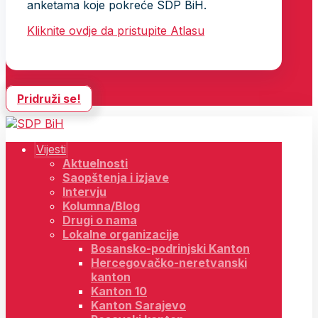
anketama koje pokreće SDP BiH.
Kliknite ovdje da pristupite Atlasu
Pridruži se!
Vijesti
Aktuelnosti
Saopštenja i izjave
Intervju
Kolumna/Blog
Drugi o nama
Lokalne organizacije
Bosansko-podrinjski Kanton
Hercegovačko-neretvanski
kanton
Kanton 10
Kanton Sarajevo