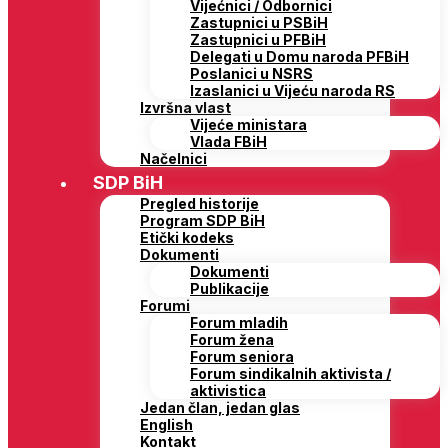
Vijećnici / Odbornici
Zastupnici u PSBiH
Zastupnici u PFBiH
Delegati u Domu naroda PFBiH
Poslanici u NSRS
Izaslanici u Vijeću naroda RS
Izvršna vlast
Vijeće ministara
Vlada FBiH
Načelnici
SDP BiH
Pregled historije
Program SDP BiH
Etički kodeks
Dokumenti
Dokumenti
Publikacije
Forumi
Forum mladih
Forum žena
Forum seniora
Forum sindikalnih aktivista /
aktivistica
Jedan član, jedan glas
English
Kontakt