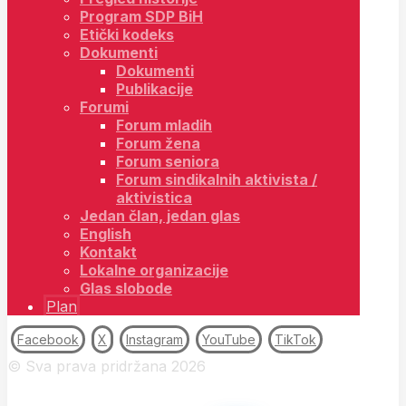
Program SDP BiH
Etički kodeks
Dokumenti
Dokumenti
Publikacije
Forumi
Forum mladih
Forum žena
Forum seniora
Forum sindikalnih aktivista /
aktivistica
Jedan član, jedan glas
English
Kontakt
Lokalne organizacije
Glas slobode
Plan
Facebook
X
Instagram
YouTube
TikTok
© Sva prava pridržana 2026