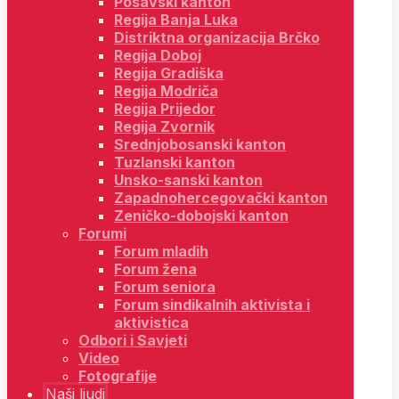
Posavski kanton
Regija Banja Luka
Distriktna organizacija Brčko
Regija Doboj
Regija Gradiška
Regija Modriča
Regija Prijedor
Regija Zvornik
Srednjobosanski kanton
Tuzlanski kanton
Unsko-sanski kanton
Zapadnohercegovački kanton
Zeničko-dobojski kanton
Forumi
Forum mladih
Forum žena
Forum seniora
Forum sindikalnih aktivista i
aktivistica
Odbori i Savjeti
Video
Fotografije
Naši ljudi