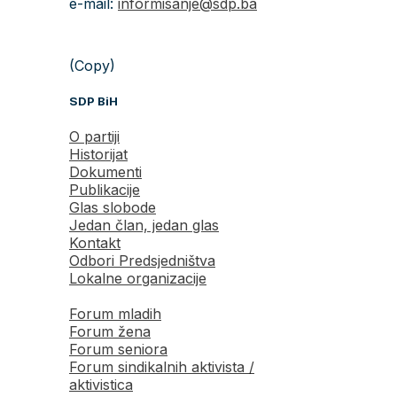
e-mail:
informisanje@sdp.ba
(Copy)
SDP BiH
O partiji
Historijat
Dokumenti
Publikacije
Glas slobode
Jedan član, jedan glas
Kontakt
Odbori Predsjedništva
Lokalne organizacije
Forum mladih
Forum žena
Forum seniora
Forum sindikalnih aktivista /
aktivistica