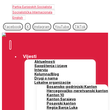
Partija Europskih Socijalista
Socijalistička Internacionala
English
Facebook
X
Instagram
YouTube
TikTok
Vijesti
Aktuelnosti
Saopštenja i izjave
Intervju
Kolumna/Blog
Drugi o nama
Lokalne organizacije
Bosansko-podrinjski Kanton
Hercegovačko-neretvanski kanton
Kanton 10
Kanton Sarajevo
Posavski kanton
Regija Banja Luka