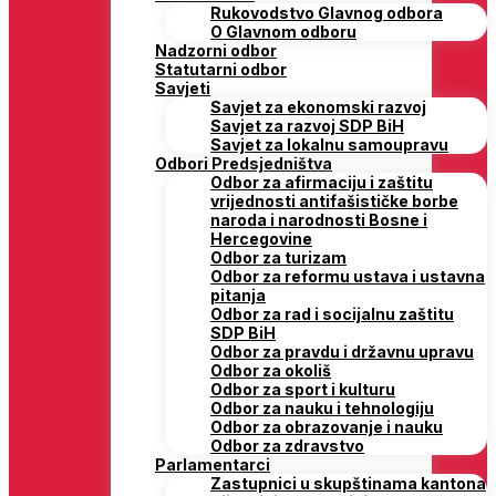
Rukovodstvo Glavnog odbora
O Glavnom odboru
Nadzorni odbor
Statutarni odbor
Savjeti
Savjet za ekonomski razvoj
Savjet za razvoj SDP BiH
Savjet za lokalnu samoupravu
Odbori Predsjedništva
Odbor za afirmaciju i zaštitu
vrijednosti antifašističke borbe
naroda i narodnosti Bosne i
Hercegovine
Odbor za turizam
Odbor za reformu ustava i ustavna
pitanja
Odbor za rad i socijalnu zaštitu
SDP BiH
Odbor za pravdu i državnu upravu
Odbor za okoliš
Odbor za sport i kulturu
Odbor za nauku i tehnologiju
Odbor za obrazovanje i nauku
Odbor za zdravstvo
Parlamentarci
Zastupnici u skupštinama kantona