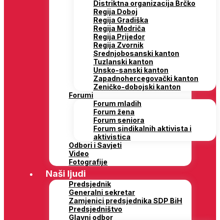
Distriktna organizacija Brčko
Regija Doboj
Regija Gradiška
Regija Modriča
Regija Prijedor
Regija Zvornik
Srednjobosanski kanton
Tuzlanski kanton
Unsko-sanski kanton
Zapadnohercegovački kanton
Zeničko-dobojski kanton
Forumi
Forum mladih
Forum žena
Forum seniora
Forum sindikalnih aktivista i
aktivistica
Odbori i Savjeti
Video
Fotografije
Naši ljudi
Predsjednik
Generalni sekretar
Zamjenici predsjednika SDP BiH
Predsjedništvo
Glavni odbor