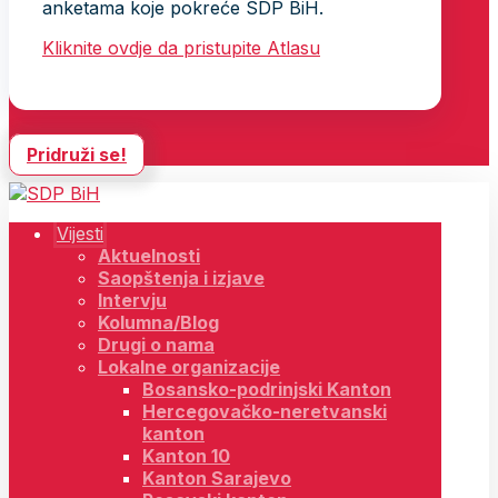
anketama koje pokreće SDP BiH.
Kliknite ovdje da pristupite Atlasu
Pridruži se!
Vijesti
Aktuelnosti
Saopštenja i izjave
Intervju
Kolumna/Blog
Drugi o nama
Lokalne organizacije
Bosansko-podrinjski Kanton
Hercegovačko-neretvanski
kanton
Kanton 10
Kanton Sarajevo