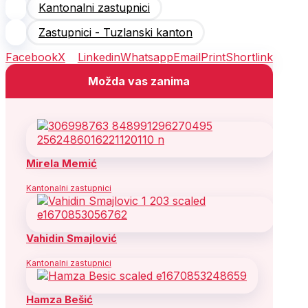
Kantonalni zastupnici
Zastupnici - Tuzlanski kanton
Facebook
X
Linkedin
Whatsapp
Email
Print
Shortlink
Možda vas zanima
Mirela Memić
Kantonalni zastupnici
Vahidin Smajlović
Kantonalni zastupnici
Hamza Bešić