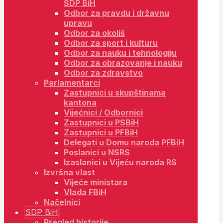
SDP BiH
Odbor za pravdu i državnu
upravu
Odbor za okoliš
Odbor za sport i kulturu
Odbor za nauku i tehnologiju
Odbor za obrazovanje i nauku
Odbor za zdravstvo
Parlamentarci
Zastupnici u skupštinama
kantona
Vijećnici / Odbornici
Zastupnici u PSBiH
Zastupnici u PFBiH
Delegati u Domu naroda PFBiH
Poslanici u NSRS
Izaslanici u Vijeću naroda RS
Izvršna vlast
Vijeće ministara
Vlada FBiH
Načelnici
SDP BiH
Pregled historije