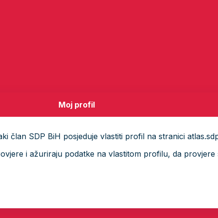
Moj profil
i član SDP BiH posjeduje vlastiti profil na stranici atlas.sd
ere i ažuriraju podatke na vlastitom profilu, da provjere s