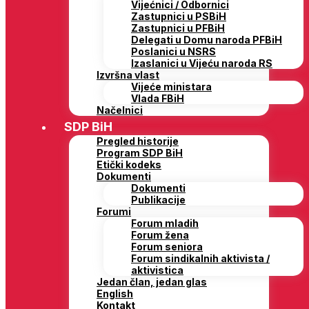
Vijećnici / Odbornici
Zastupnici u PSBiH
Zastupnici u PFBiH
Delegati u Domu naroda PFBiH
Poslanici u NSRS
Izaslanici u Vijeću naroda RS
Izvršna vlast
Vijeće ministara
Vlada FBiH
Načelnici
SDP BiH
Pregled historije
Program SDP BiH
Etički kodeks
Dokumenti
Dokumenti
Publikacije
Forumi
Forum mladih
Forum žena
Forum seniora
Forum sindikalnih aktivista /
aktivistica
Jedan član, jedan glas
English
Kontakt