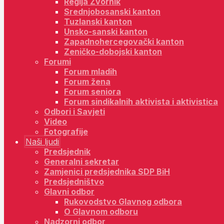
Regija Zvornik
Srednjobosanski kanton
Tuzlanski kanton
Unsko-sanski kanton
Zapadnohercegovački kanton
Zeničko-dobojski kanton
Forumi
Forum mladih
Forum žena
Forum seniora
Forum sindikalnih aktivista i aktivistica
Odbori i Savjeti
Video
Fotografije
Naši ljudi
Predsjednik
Generalni sekretar
Zamjenici predsjednika SDP BiH
Predsjedništvo
Glavni odbor
Rukovodstvo Glavnog odbora
O Glavnom odboru
Nadzorni odbor