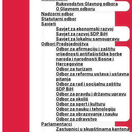
Rukovodstvo Glavnog odbora
O Glavnom odboru
Nadzorni odbor
Statutarni odbor
Savjeti
Savjet za ekonomski razvoj
Savjet za razvoj SDP BiH
Savjet za lokalnu samoupravu
Odbori Predsjedništva
Odbor za afirmaciju i zaštitu
vrijednosti antifašističke borbe
naroda i narodnosti Bosne i
Hercegovine
Odbor za turizam
Odbor za reformu ustava i ustavna
pitanja
Odbor za rad i socijalnu zaštitu
SDP BiH
Odbor za pravdu i državnu upravu
Odbor za okoliš
Odbor za sport i kulturu
Odbor za nauku i tehnologiju
Odbor za obrazovanje i nauku
Odbor za zdravstvo
Parlamentarci
Zastupnici u skupštinama kantona