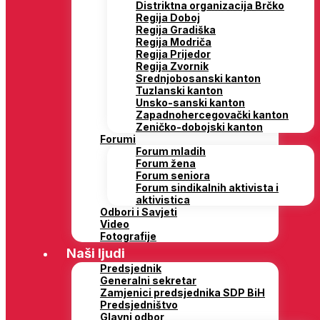
Distriktna organizacija Brčko
Regija Doboj
Regija Gradiška
Regija Modriča
Regija Prijedor
Regija Zvornik
Srednjobosanski kanton
Tuzlanski kanton
Unsko-sanski kanton
Zapadnohercegovački kanton
Zeničko-dobojski kanton
Forumi
Forum mladih
Forum žena
Forum seniora
Forum sindikalnih aktivista i
aktivistica
Odbori i Savjeti
Video
Fotografije
Naši ljudi
Predsjednik
Generalni sekretar
Zamjenici predsjednika SDP BiH
Predsjedništvo
Glavni odbor