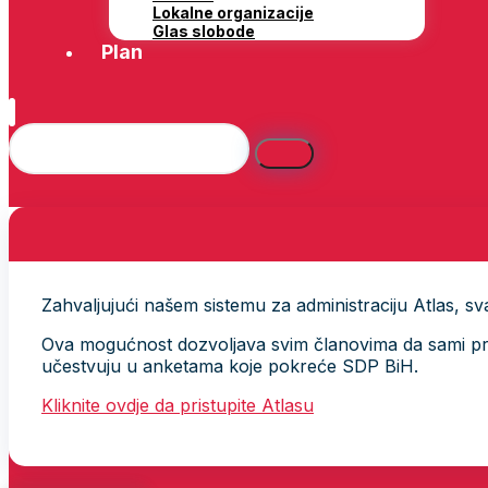
Lokalne organizacije
Glas slobode
Plan
Zahvaljujući našem sistemu za administraciju Atlas, svak
Ova mogućnost dozvoljava svim članovima da sami provj
učestvuju u anketama koje pokreće SDP BiH.
Kliknite ovdje da pristupite Atlasu