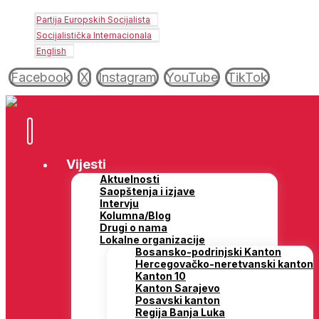
Partija Europskih Socijalista
Socijalistička Internacionala
English
Facebook
X
Instagram
YouTube
TikTok
Vijesti
Aktuelnosti
Saopštenja i izjave
Intervju
Kolumna/Blog
Drugi o nama
Lokalne organizacije
Bosansko-podrinjski Kanton
Hercegovačko-neretvanski kanton
Kanton 10
Kanton Sarajevo
Posavski kanton
Regija Banja Luka