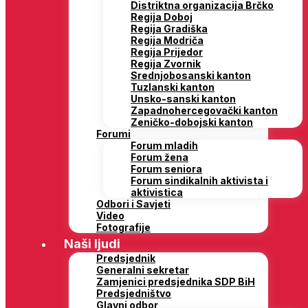
Distriktna organizacija Brčko
Regija Doboj
Regija Gradiška
Regija Modriča
Regija Prijedor
Regija Zvornik
Srednjobosanski kanton
Tuzlanski kanton
Unsko-sanski kanton
Zapadnohercegovački kanton
Zeničko-dobojski kanton
Forumi
Forum mladih
Forum žena
Forum seniora
Forum sindikalnih aktivista i
aktivistica
Odbori i Savjeti
Video
Fotografije
Naši ljudi
Predsjednik
Generalni sekretar
Zamjenici predsjednika SDP BiH
Predsjedništvo
Glavni odbor