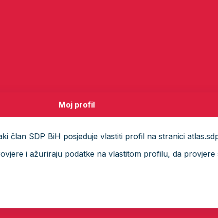
Moj profil
i član SDP BiH posjeduje vlastiti profil na stranici atlas.sd
ere i ažuriraju podatke na vlastitom profilu, da provjere s