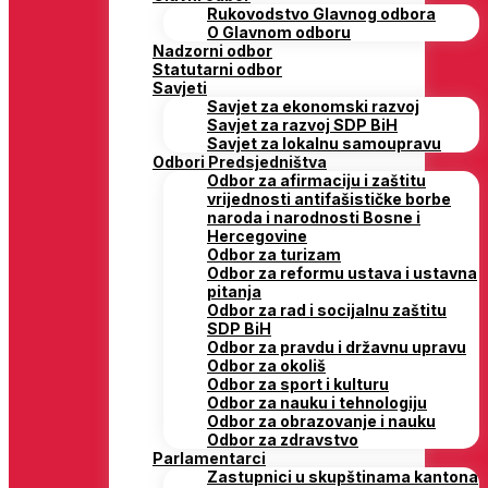
Rukovodstvo Glavnog odbora
O Glavnom odboru
Nadzorni odbor
Statutarni odbor
Savjeti
Savjet za ekonomski razvoj
Savjet za razvoj SDP BiH
Savjet za lokalnu samoupravu
Odbori Predsjedništva
Odbor za afirmaciju i zaštitu
vrijednosti antifašističke borbe
naroda i narodnosti Bosne i
Hercegovine
Odbor za turizam
Odbor za reformu ustava i ustavna
pitanja
Odbor za rad i socijalnu zaštitu
SDP BiH
Odbor za pravdu i državnu upravu
Odbor za okoliš
Odbor za sport i kulturu
Odbor za nauku i tehnologiju
Odbor za obrazovanje i nauku
Odbor za zdravstvo
Parlamentarci
Zastupnici u skupštinama kantona