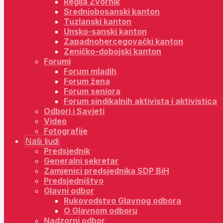
Regija Zvornik
Srednjobosanski kanton
Tuzlanski kanton
Unsko-sanski kanton
Zapadnohercegovački kanton
Zeničko-dobojski kanton
Forumi
Forum mladih
Forum žena
Forum seniora
Forum sindikalnih aktivista i aktivistica
Odbori i Savjeti
Video
Fotografije
Naši ljudi
Predsjednik
Generalni sekretar
Zamjenici predsjednika SDP BiH
Predsjedništvo
Glavni odbor
Rukovodstvo Glavnog odbora
O Glavnom odboru
Nadzorni odbor