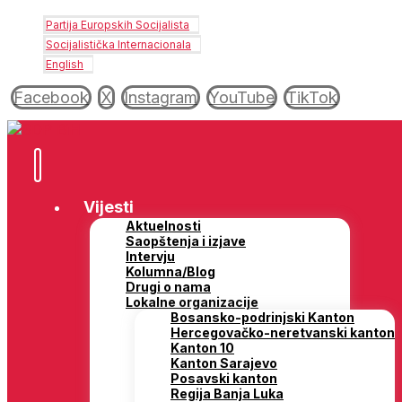
Partija Europskih Socijalista
Socijalistička Internacionala
English
Facebook
X
Instagram
YouTube
TikTok
Vijesti
Aktuelnosti
Saopštenja i izjave
Intervju
Kolumna/Blog
Drugi o nama
Lokalne organizacije
Bosansko-podrinjski Kanton
Hercegovačko-neretvanski kanton
Kanton 10
Kanton Sarajevo
Posavski kanton
Regija Banja Luka