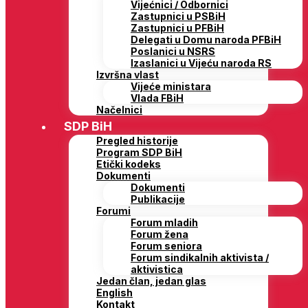
Vijećnici / Odbornici
Zastupnici u PSBiH
Zastupnici u PFBiH
Delegati u Domu naroda PFBiH
Poslanici u NSRS
Izaslanici u Vijeću naroda RS
Izvršna vlast
Vijeće ministara
Vlada FBiH
Načelnici
SDP BiH
Pregled historije
Program SDP BiH
Etički kodeks
Dokumenti
Dokumenti
Publikacije
Forumi
Forum mladih
Forum žena
Forum seniora
Forum sindikalnih aktivista /
aktivistica
Jedan član, jedan glas
English
Kontakt