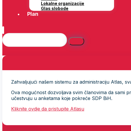
Lokalne organizacije
Glas slobode
Plan
Zahvaljujući našem sistemu za administraciju Atlas, svak
Ova mogućnost dozvoljava svim članovima da sami provj
učestvuju u anketama koje pokreće SDP BiH.
Kliknite ovdje da pristupite Atlasu