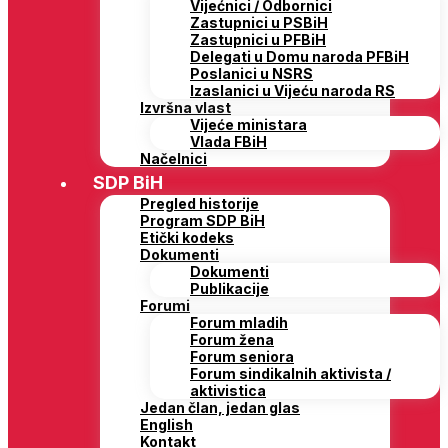
Vijećnici / Odbornici
Zastupnici u PSBiH
Zastupnici u PFBiH
Delegati u Domu naroda PFBiH
Poslanici u NSRS
Izaslanici u Vijeću naroda RS
Izvršna vlast
Vijeće ministara
Vlada FBiH
Načelnici
SDP BiH
Pregled historije
Program SDP BiH
Etički kodeks
Dokumenti
Dokumenti
Publikacije
Forumi
Forum mladih
Forum žena
Forum seniora
Forum sindikalnih aktivista /
aktivistica
Jedan član, jedan glas
English
Kontakt