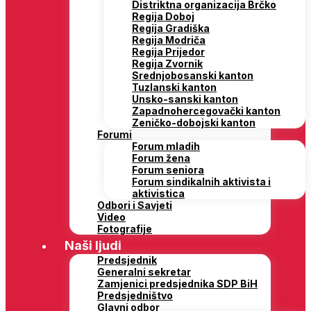
Distriktna organizacija Brčko
Regija Doboj
Regija Gradiška
Regija Modriča
Regija Prijedor
Regija Zvornik
Srednjobosanski kanton
Tuzlanski kanton
Unsko-sanski kanton
Zapadnohercegovački kanton
Zeničko-dobojski kanton
Forumi
Forum mladih
Forum žena
Forum seniora
Forum sindikalnih aktivista i
aktivistica
Odbori i Savjeti
Video
Fotografije
Naši ljudi
Predsjednik
Generalni sekretar
Zamjenici predsjednika SDP BiH
Predsjedništvo
Glavni odbor