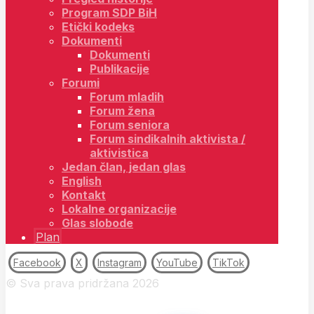
Program SDP BiH
Etički kodeks
Dokumenti
Dokumenti
Publikacije
Forumi
Forum mladih
Forum žena
Forum seniora
Forum sindikalnih aktivista /
aktivistica
Jedan član, jedan glas
English
Kontakt
Lokalne organizacije
Glas slobode
Plan
Facebook
X
Instagram
YouTube
TikTok
© Sva prava pridržana 2026