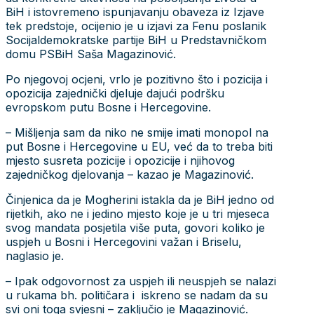
BiH i istovremeno ispunjavanju obaveza iz Izjave
tek predstoje, ocijenio je u izjavi za Fenu poslanik
Socijaldemokratske partije BiH u Predstavničkom
domu PSBiH Saša Magazinović.
Po njegovoj ocjeni, vrlo je pozitivno što i pozicija i
opozicija zajednički djeluje dajući podršku
evropskom putu Bosne i Hercegovine.
– Mišljenja sam da niko ne smije imati monopol na
put Bosne i Hercegovine u EU, već da to treba biti
mjesto susreta pozicije i opozicije i njihovog
zajedničkog djelovanja – kazao je Magazinović.
Činjenica da je Mogherini istakla da je BiH jedno od
rijetkih, ako ne i jedino mjesto koje je u tri mjeseca
svog mandata posjetila više puta, govori koliko je
uspjeh u Bosni i Hercegovini važan i Briselu,
naglasio je.
– Ipak odgovornost za uspjeh ili neuspjeh se nalazi
u rukama bh. političara i iskreno se nadam da su
svi oni toga svjesni – zaključio je Magazinović.