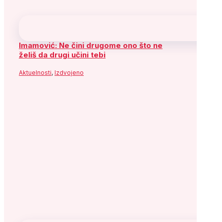
Imamović: Ne čini drugome ono što ne
želiš da drugi učini tebi
Aktuelnosti
,
Izdvojeno