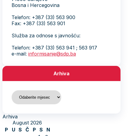
Bosna i Hercegovina
Telefon: +387 (33) 563 900
Fax: +387 (33) 563 901
Služba za odnose s javnošću:
Telefon: +387 (33) 563 941 ; 563 917
e-mail:
informisanje@sdp.ba
Arhiva
Arhiva
Arhiva
August 2026
P
U
S
Č
P
S
N