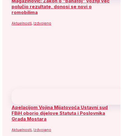
Magazinović: Zakon o “bahatoj” vožnji već
polučio rezultate, donosi se novi o
romobilima
Aktuelnosti
,
Izdvojeno
Apelacijom Vojina Mijatovoća Ustavni sud
FBiH oborio dijelove Statuta i Poslovnika
Grada Mostara
Aktuelnosti
,
Izdvojeno