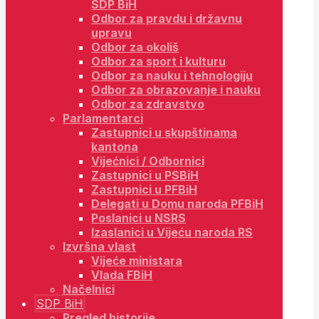
SDP BiH
Odbor za pravdu i državnu
upravu
Odbor za okoliš
Odbor za sport i kulturu
Odbor za nauku i tehnologiju
Odbor za obrazovanje i nauku
Odbor za zdravstvo
Parlamentarci
Zastupnici u skupštinama
kantona
Vijećnici / Odbornici
Zastupnici u PSBiH
Zastupnici u PFBiH
Delegati u Domu naroda PFBiH
Poslanici u NSRS
Izaslanici u Vijeću naroda RS
Izvršna vlast
Vijeće ministara
Vlada FBiH
Načelnici
SDP BiH
Pregled historije