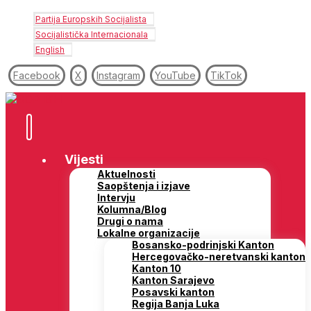
Partija Europskih Socijalista
Socijalistička Internacionala
English
Facebook
X
Instagram
YouTube
TikTok
Vijesti
Aktuelnosti
Saopštenja i izjave
Intervju
Kolumna/Blog
Drugi o nama
Lokalne organizacije
Bosansko-podrinjski Kanton
Hercegovačko-neretvanski kanton
Kanton 10
Kanton Sarajevo
Posavski kanton
Regija Banja Luka