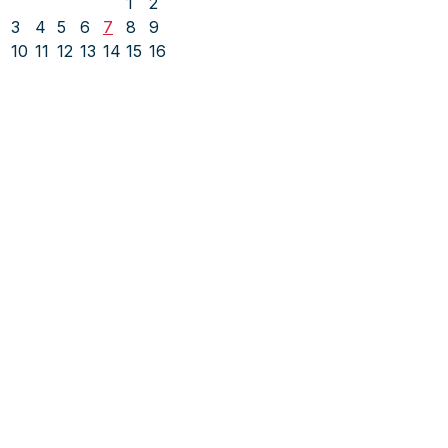
1
2
3
4
5
6
7
8
9
10
11
12
13
14
15
16
17
18
19
20
21
22
23
24
25
26
27
28
29
30
31
« jul
Socijaldemokratska partija Bosne i
Hercegovine
Adresa: Alipašina 41
71000 Sarajevo
Bosna i Hercegovina
Telefon: +387 (33) 563 900
Fax: +387 (33) 563 901