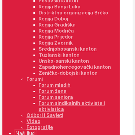
Posavski kanton
Regija Banja Luka
Distriktna organizacija Brčko
Regija Doboj
Regija Gradiška
Regija Modriča
Regija Prijedor
Regija Zvornik
Srednjobosanski kanton
Tuzlanski kanton
Unsko-sanski kanton
Zapadnohercegovački kanton
Zeničko-dobojski kanton
Forumi
Forum mladih
Forum žena
Forum seniora
Forum sindikalnih aktivista i
aktivistica
Odbori i Savjeti
Video
Fotografije
Naši ljudi