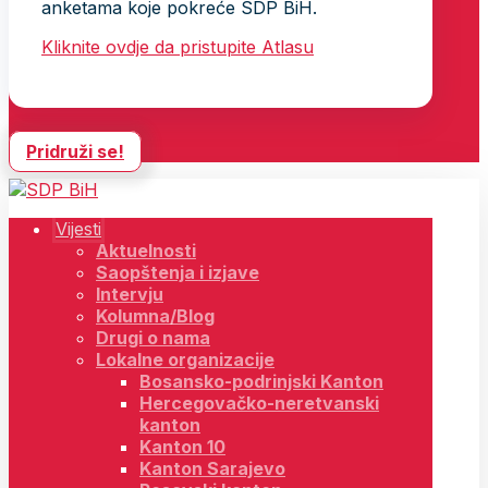
anketama koje pokreće SDP BiH.
Kliknite ovdje da pristupite Atlasu
Pridruži se!
Vijesti
Aktuelnosti
Saopštenja i izjave
Intervju
Kolumna/Blog
Drugi o nama
Lokalne organizacije
Bosansko-podrinjski Kanton
Hercegovačko-neretvanski
kanton
Kanton 10
Kanton Sarajevo