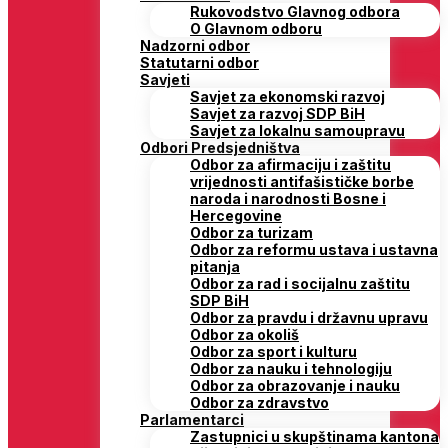
Rukovodstvo Glavnog odbora
O Glavnom odboru
Nadzorni odbor
Statutarni odbor
Savjeti
Savjet za ekonomski razvoj
Savjet za razvoj SDP BiH
Savjet za lokalnu samoupravu
Odbori Predsjedništva
Odbor za afirmaciju i zaštitu
vrijednosti antifašističke borbe
naroda i narodnosti Bosne i
Hercegovine
Odbor za turizam
Odbor za reformu ustava i ustavna
pitanja
Odbor za rad i socijalnu zaštitu
SDP BiH
Odbor za pravdu i državnu upravu
Odbor za okoliš
Odbor za sport i kulturu
Odbor za nauku i tehnologiju
Odbor za obrazovanje i nauku
Odbor za zdravstvo
Parlamentarci
Zastupnici u skupštinama kantona