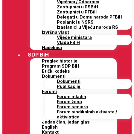
Vijećnici / Odbornici
Zastupnici u PSBiH
Zastupnici u PFBiH
Delegati u Domu naroda PFBiH
Poslanici u NSRS
Izaslanici u Vijeću naroda RS
Izvršna vlast
Vijeće ministara
Vlada FBiH
Načelnici
SDP BiH
Pregled historije
Program SDP BiH
Etički kodeks
Dokumenti
Dokumenti
Publikacije
Forumi
Forum mladih
Forum žena
Forum seniora
Forum sindikalnih aktivista /
aktivistica
Jedan član, jedan glas
English
Kontakt