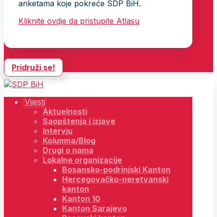
anketama koje pokreće SDP BiH.
Kliknite ovdje da pristupite Atlasu
Pridruži se!
Vijesti
Aktuelnosti
Saopštenja i izjave
Intervju
Kolumna/Blog
Drugi o nama
Lokalne organizacije
Bosansko-podrinjski Kanton
Hercegovačko-neretvanski
kanton
Kanton 10
Kanton Sarajevo