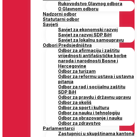
Rukovodstvo Glavnog odbora
O Glavnom odboru
Nadzorni odbor
Statutarni odbor
Savjeti
Savjet za ekonomski razvoj
Savjet za razvoj SDP BiH
Savjet za lokalnu samoupravu
Odbori Predsjedništva
Odbor za afirmaciju i zaštitu
vrijednosti antifašističke borbe
naroda i narodnosti Bosne i
Hercegovine
Odbor za turizam
Odbor za reformu ustava i ustavna
pitanja
Odbor za rad i socijalnu zaštitu
SDP BiH
Odbor za pravdu i državnu upravu
Odbor za okoliš
Odbor za sport i kulturu
Odbor za nauku i tehnologiju
Odbor za obrazovanje i nauku
Odbor za zdravstvo
Parlamentarci
Zastupnici u skupštinama kantona