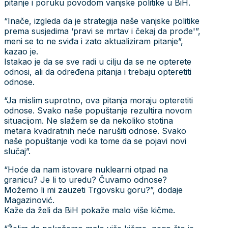
pitanje i poruku povodom vanjske politike u BiH.
“Inače, izgleda da je strategija naše vanjske politike
prema susjedima ‘pravi se mrtav i čekaj da prođe'”,
meni se to ne sviđa i zato aktualiziram pitanje”,
kazao je.
Istakao je da se sve radi u cilju da se ne opterete
odnosi, ali da određena pitanja i trebaju opteretiti
odnose.
“Ja mislim suprotno, ova pitanja moraju opteretiti
odnose. Svako naše popuštanje rezultira novom
situacijom. Ne slažem se da nekoliko stotina
metara kvadratnih neće narušiti odnose. Svako
naše popuštanje vodi ka tome da se pojavi novi
slučaj”.
“Hoće da nam istovare nuklearni otpad na
granicu? Je li to uredu? Čuvamo odnose?
Možemo li mi zauzeti Trgovsku goru?”, dodaje
Magazinović.
Kaže da želi da BiH pokaže malo više kičme.