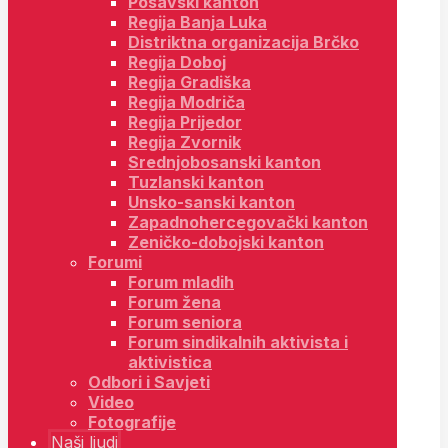
Posavski kanton
Regija Banja Luka
Distriktna organizacija Brčko
Regija Doboj
Regija Gradiška
Regija Modriča
Regija Prijedor
Regija Zvornik
Srednjobosanski kanton
Tuzlanski kanton
Unsko-sanski kanton
Zapadnohercegovački kanton
Zeničko-dobojski kanton
Forumi
Forum mladih
Forum žena
Forum seniora
Forum sindikalnih aktivista i
aktivistica
Odbori i Savjeti
Video
Fotografije
Naši ljudi