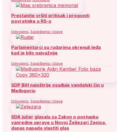
Prestanite vršiti pritisak i progoniti
povratnike u RS-u
Izdvojeno
,
Saopštenja i izjave
Parlamentarci su rudarima okrenuli leđa
kad je bilo najvažnije
Izdvojeno
,
Saopštenja i izjave
SDP BiH najoštrije osuđuje vandalski čin u
Međugorju
Izdvojeno
,
Saopštenja i izjave
SDA jučer glasala za Zakon o postupku
vanredne uprave u Novoj Željezari Zenica,
danas napada vlastiti glas