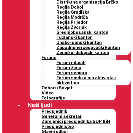
Distriktna organizacija Brčko
Regija Doboj
Regija Gradiška
Regija Modriča
Regija Prijedor
Regija Zvornik
Srednjobosanski kanton
Tuzlanski kanton
Unsko-sanski kanton
Zapadnohercegovački kanton
Zeničko-dobojski kanton
Forumi
Forum mladih
Forum žena
Forum seniora
Forum sindikalnih aktivista i
aktivistica
Odbori i Savjeti
Video
Fotografije
Naši ljudi
Predsjednik
Generalni sekretar
Zamjenici predsjednika SDP BiH
Predsjedništvo
Glavni odbor