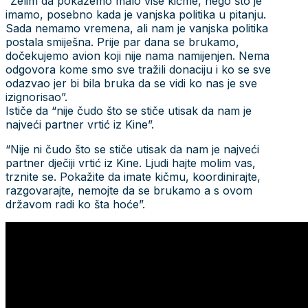
“Želim da pokažemo malo više kičme, nego što je
imamo, posebno kada je vanjska politika u pitanju.
Sada nemamo vremena, ali nam je vanjska politika
postala smiješna. Prije par dana se brukamo,
dočekujemo avion koji nije nama namijenjen. Nema
odgovora kome smo sve tražili donaciju i ko se sve
odazvao jer bi bila bruka da se vidi ko nas je sve
izignorisao”.
Ističe da “nije čudo što se stiče utisak da nam je
najveći partner vrtić iz Kine”.
“Nije ni čudo što se stiče utisak da nam je najveći
partner dječiji vrtić iz Kine. Ljudi hajte molim vas,
trznite se. Pokažite da imate kičmu, koordinirajte,
razgovarajte, nemojte da se brukamo a s ovom
državom radi ko šta hoće”.