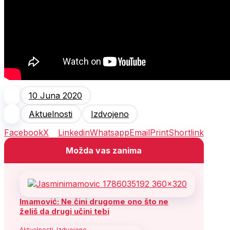
10 Juna 2020
Aktuelnosti
Izdvojeno
Facebook
X
Linkedin
Whatsapp
Email
Print
Shortlink
Možda vas zanima
Imamović: Ne čini drugome ono što ne
želiš da drugi učini tebi
Aktuelnosti
,
Izdvojeno