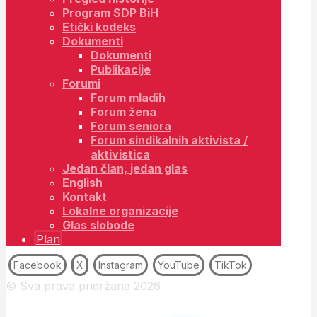
Program SDP BiH
Etički kodeks
Dokumenti
Dokumenti
Publikacije
Forumi
Forum mladih
Forum žena
Forum seniora
Forum sindikalnih aktivista /
aktivistica
Jedan član, jedan glas
English
Kontakt
Lokalne organizacije
Glas slobode
Plan
Facebook
X
Instagram
YouTube
TikTok
© Sva prava pridržana 2026