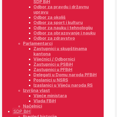
SDP BiH
Odbor za pravdu i državnu
upravu
Odbor za okoliš
Odbor za sport i kulturu
Odbor za nauku i tehnologiju
Odbor za obrazovanje i nauku
Odbor za zdravstvo
Parlamentarci
Zastupnici u skupštinama
kantona
Vijećnici / Odbornici
Zastupnici u PSBiH
Zastupnici u PFBiH
Delegati u Domu naroda PFBiH
Poslanici u NSRS
Izaslanici u Vijeću naroda RS
Izvršna vlast
Vijeće ministara
Vlada FBiH
Načelnici
SDP BiH
Pregled historije