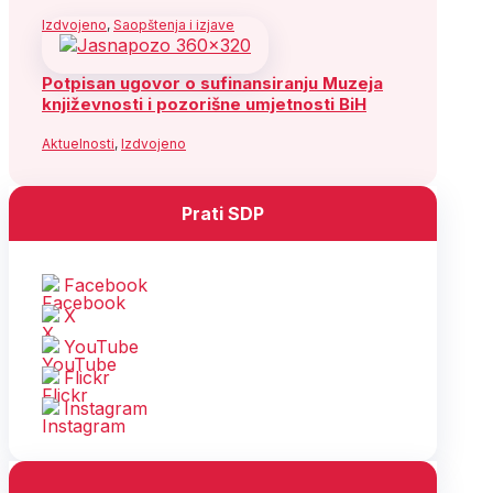
Izdvojeno
,
Saopštenja i izjave
Potpisan ugovor o sufinansiranju Muzeja
književnosti i pozorišne umjetnosti BiH
Aktuelnosti
,
Izdvojeno
Prati SDP
Facebook
X
YouTube
Flickr
Instagram