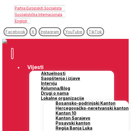
Partija Europskih Socijalista
Socijalistička Internacionala
English
Facebook
X
Instagram
YouTube
TikTok
Vijesti
Aktuelnosti
Saopštenja i izjave
Intervju
Kolumna/Blog
Drugi o nama
Lokalne organizacije
Bosansko-podrinjski Kanton
Hercegovačko-neretvanski kanton
Kanton 10
Kanton Sarajevo
Posavski kanton
Regija Banja Luka