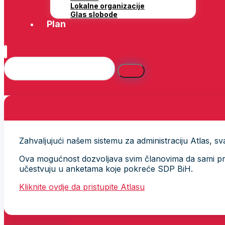
Lokalne organizacije
Glas slobode
Plan
Zahvaljujući našem sistemu za administraciju Atlas, svak
Ova mogućnost dozvoljava svim članovima da sami provj
učestvuju u anketama koje pokreće SDP BiH.
Kliknite ovdje da pristupite Atlasu