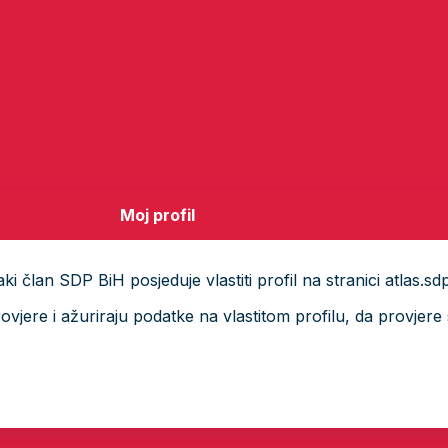
Moj profil
i član SDP BiH posjeduje vlastiti profil na stranici atlas.sd
ere i ažuriraju podatke na vlastitom profilu, da provjere s