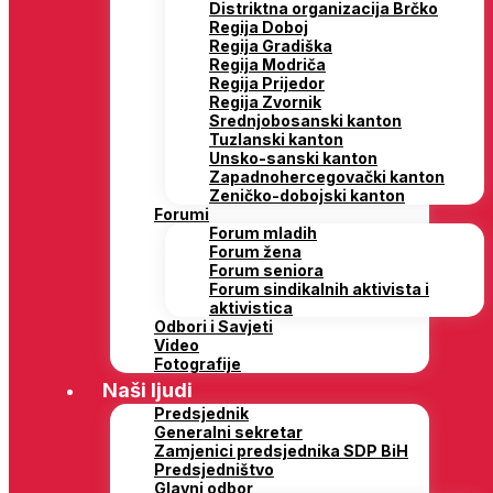
Distriktna organizacija Brčko
Regija Doboj
Regija Gradiška
Regija Modriča
Regija Prijedor
Regija Zvornik
Srednjobosanski kanton
Tuzlanski kanton
Unsko-sanski kanton
Zapadnohercegovački kanton
Zeničko-dobojski kanton
Forumi
Forum mladih
Forum žena
Forum seniora
Forum sindikalnih aktivista i
aktivistica
Odbori i Savjeti
Video
Fotografije
Naši ljudi
Predsjednik
Generalni sekretar
Zamjenici predsjednika SDP BiH
Predsjedništvo
Glavni odbor