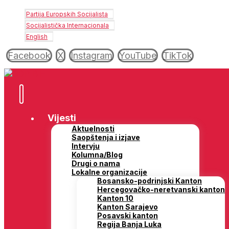
Partija Europskih Socijalista
Socijalistička Internacionala
English
Facebook
X
Instagram
YouTube
TikTok
Vijesti
Aktuelnosti
Saopštenja i izjave
Intervju
Kolumna/Blog
Drugi o nama
Lokalne organizacije
Bosansko-podrinjski Kanton
Hercegovačko-neretvanski kanton
Kanton 10
Kanton Sarajevo
Posavski kanton
Regija Banja Luka