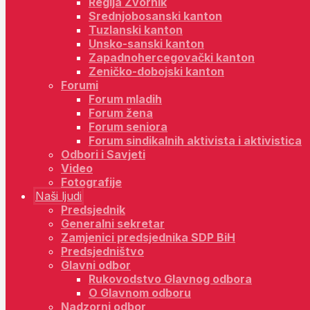
Regija Zvornik
Srednjobosanski kanton
Tuzlanski kanton
Unsko-sanski kanton
Zapadnohercegovački kanton
Zeničko-dobojski kanton
Forumi
Forum mladih
Forum žena
Forum seniora
Forum sindikalnih aktivista i aktivistica
Odbori i Savjeti
Video
Fotografije
Naši ljudi
Predsjednik
Generalni sekretar
Zamjenici predsjednika SDP BiH
Predsjedništvo
Glavni odbor
Rukovodstvo Glavnog odbora
O Glavnom odboru
Nadzorni odbor