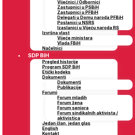
Vijećnici / Odbornici
Zastupnici u PSBiH
Zastupnici u PFBiH
Delegati u Domu naroda PFBiH
Poslanici u NSRS
Izaslanici u Vijeću naroda RS
Izvršna vlast
Vijeće ministara
Vlada FBiH
Načelnici
SDP BiH
Pregled historije
Program SDP BiH
Etički kodeks
Dokumenti
Dokumenti
Publikacije
Forumi
Forum mladih
Forum žena
Forum seniora
Forum sindikalnih aktivista /
aktivistica
Jedan član, jedan glas
English
Kontakt