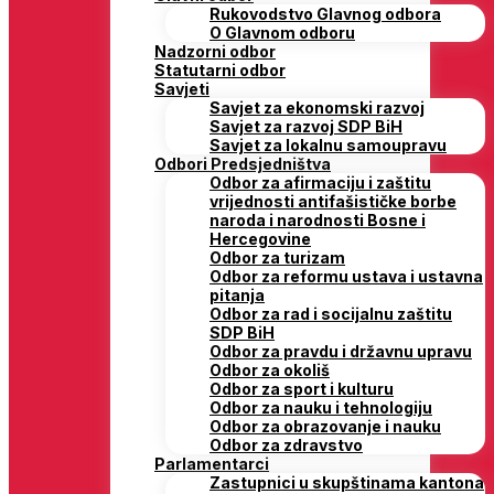
Rukovodstvo Glavnog odbora
O Glavnom odboru
Nadzorni odbor
Statutarni odbor
Savjeti
Savjet za ekonomski razvoj
Savjet za razvoj SDP BiH
Savjet za lokalnu samoupravu
Odbori Predsjedništva
Odbor za afirmaciju i zaštitu
vrijednosti antifašističke borbe
naroda i narodnosti Bosne i
Hercegovine
Odbor za turizam
Odbor za reformu ustava i ustavna
pitanja
Odbor za rad i socijalnu zaštitu
SDP BiH
Odbor za pravdu i državnu upravu
Odbor za okoliš
Odbor za sport i kulturu
Odbor za nauku i tehnologiju
Odbor za obrazovanje i nauku
Odbor za zdravstvo
Parlamentarci
Zastupnici u skupštinama kantona