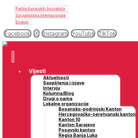
Partija Europskih Socijalista
Socijalistička Internacionala
English
Facebook
X
Instagram
YouTube
TikTok
Vijesti
Aktuelnosti
Saopštenja i izjave
Intervju
Kolumna/Blog
Drugi o nama
Lokalne organizacije
Bosansko-podrinjski Kanton
Hercegovačko-neretvanski kanton
Kanton 10
Kanton Sarajevo
Posavski kanton
Regija Banja Luka