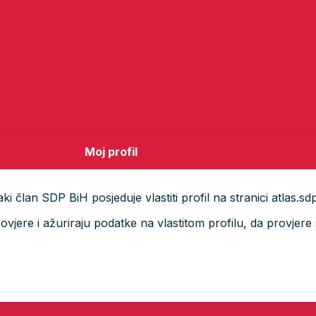
Moj profil
i član SDP BiH posjeduje vlastiti profil na stranici atlas.sd
ere i ažuriraju podatke na vlastitom profilu, da provjere s