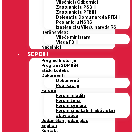
Vijećnici / Odbornici
Zastupnici u PSBiH
Zastupnici u PFBiH
Delegati u Domu naroda PFBiH
Poslanici u NSRS
Izaslanici u Vijeću naroda RS
Izvršna vlast
Vijeće ministara
Vlada FBiH
Načelnici
SDP BiH
Pregled historije
Program SDP BiH
Etički kodeks
Dokumenti
Dokumenti
Publikacije
Forumi
Forum mladih
Forum žena
Forum seniora
Forum sindikalnih aktivista /
aktivistica
Jedan član, jedan glas
English
Kontakt