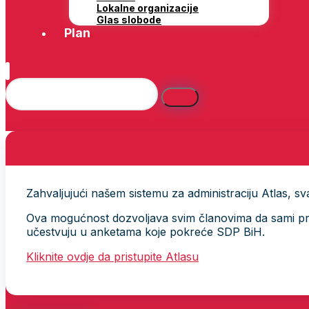
Lokalne organizacije
Glas slobode
Plan
Zahvaljujući našem sistemu za administraciju Atlas, svak
Ova mogućnost dozvoljava svim članovima da sami provj
učestvuju u anketama koje pokreće SDP BiH.
Kliknite ovdje da pristupite Atlasu