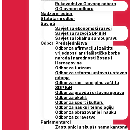
Rukovodstvo Glavnog odbora
O Glavnom odboru
Nadzorni odbor
Statutarni odbor
Savjeti
Savjet za ekonomski razvoj
Savjet za razvoj SDP BiH
Savjet za lokalnu samoupravu
Odbori Predsjedništva
Odbor za afirmaciju i zaštitu
vrijednosti antifašističke borbe
naroda i narodnosti Bosne i
Hercegovine
Odbor za turizam
Odbor za reformu ustava i ustavna
pitanja
Odbor za rad i socijalnu zaštitu
SDP BiH
Odbor za pravdu i državnu upravu
Odbor za okoliš
Odbor za sport i kulturu
Odbor za nauku i tehnologiju
Odbor za obrazovanje i nauku
Odbor za zdravstvo
Parlamentarci
Zastupnici u skupštinama kantona