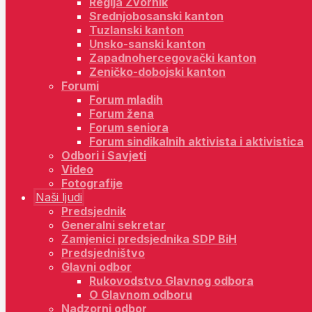
Regija Zvornik
Srednjobosanski kanton
Tuzlanski kanton
Unsko-sanski kanton
Zapadnohercegovački kanton
Zeničko-dobojski kanton
Forumi
Forum mladih
Forum žena
Forum seniora
Forum sindikalnih aktivista i aktivistica
Odbori i Savjeti
Video
Fotografije
Naši ljudi
Predsjednik
Generalni sekretar
Zamjenici predsjednika SDP BiH
Predsjedništvo
Glavni odbor
Rukovodstvo Glavnog odbora
O Glavnom odboru
Nadzorni odbor