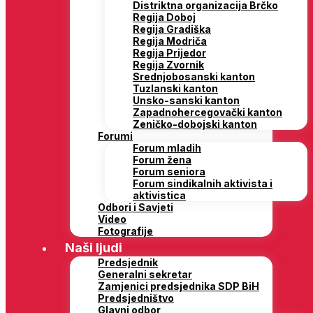
Distriktna organizacija Brčko
Regija Doboj
Regija Gradiška
Regija Modriča
Regija Prijedor
Regija Zvornik
Srednjobosanski kanton
Tuzlanski kanton
Unsko-sanski kanton
Zapadnohercegovački kanton
Zeničko-dobojski kanton
Forumi
Forum mladih
Forum žena
Forum seniora
Forum sindikalnih aktivista i
aktivistica
Odbori i Savjeti
Video
Fotografije
Naši ljudi
Predsjednik
Generalni sekretar
Zamjenici predsjednika SDP BiH
Predsjedništvo
Glavni odbor