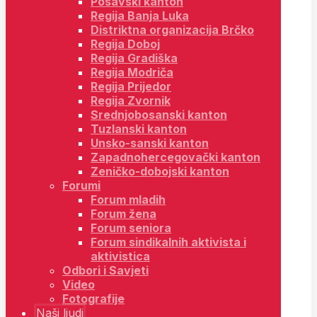
Posavski kanton
Regija Banja Luka
Distriktna organizacija Brčko
Regija Doboj
Regija Gradiška
Regija Modriča
Regija Prijedor
Regija Zvornik
Srednjobosanski kanton
Tuzlanski kanton
Unsko-sanski kanton
Zapadnohercegovački kanton
Zeničko-dobojski kanton
Forumi
Forum mladih
Forum žena
Forum seniora
Forum sindikalnih aktivista i
aktivistica
Odbori i Savjeti
Video
Fotografije
Naši ljudi