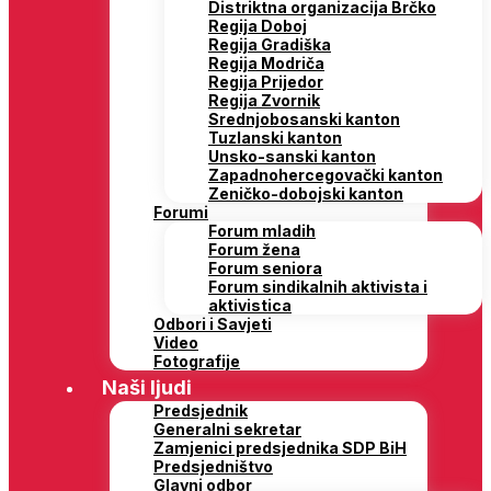
Distriktna organizacija Brčko
Regija Doboj
Regija Gradiška
Regija Modriča
Regija Prijedor
Regija Zvornik
Srednjobosanski kanton
Tuzlanski kanton
Unsko-sanski kanton
Zapadnohercegovački kanton
Zeničko-dobojski kanton
Forumi
Forum mladih
Forum žena
Forum seniora
Forum sindikalnih aktivista i
aktivistica
Odbori i Savjeti
Video
Fotografije
Naši ljudi
Predsjednik
Generalni sekretar
Zamjenici predsjednika SDP BiH
Predsjedništvo
Glavni odbor