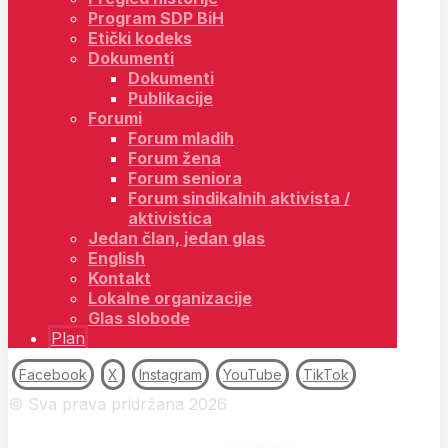
Program SDP BiH
Etički kodeks
Dokumenti
Dokumenti
Publikacije
Forumi
Forum mladih
Forum žena
Forum seniora
Forum sindikalnih aktivista /
aktivistica
Jedan član, jedan glas
English
Kontakt
Lokalne organizacije
Glas slobode
Plan
Facebook
X
Instagram
YouTube
TikTok
© Sva prava pridržana 2026