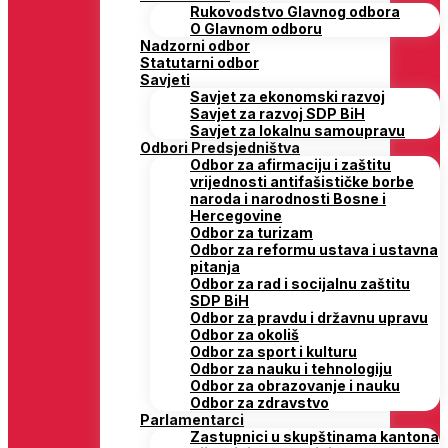
Rukovodstvo Glavnog odbora
O Glavnom odboru
Nadzorni odbor
Statutarni odbor
Savjeti
Savjet za ekonomski razvoj
Savjet za razvoj SDP BiH
Savjet za lokalnu samoupravu
Odbori Predsjedništva
Odbor za afirmaciju i zaštitu
vrijednosti antifašističke borbe
naroda i narodnosti Bosne i
Hercegovine
Odbor za turizam
Odbor za reformu ustava i ustavna
pitanja
Odbor za rad i socijalnu zaštitu
SDP BiH
Odbor za pravdu i državnu upravu
Odbor za okoliš
Odbor za sport i kulturu
Odbor za nauku i tehnologiju
Odbor za obrazovanje i nauku
Odbor za zdravstvo
Parlamentarci
Zastupnici u skupštinama kantona