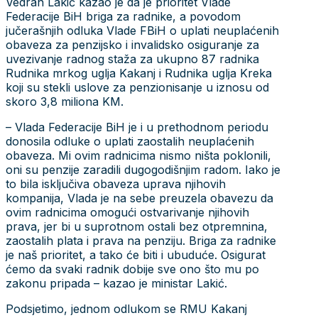
Vedran Lakić kazao je da je prioritet Vlade
Federacije BiH briga za radnike, a povodom
jučerašnjih odluka Vlade FBiH o uplati neuplaćenih
obaveza za penzijsko i invalidsko osiguranje za
uvezivanje radnog staža za ukupno 87 radnika
Rudnika mrkog uglja Kakanj i Rudnika uglja Kreka
koji su stekli uslove za penzionisanje u iznosu od
skoro 3,8 miliona KM.
– Vlada Federacije BiH je i u prethodnom periodu
donosila odluke o uplati zaostalih neuplaćenih
obaveza. Mi ovim radnicima nismo ništa poklonili,
oni su penzije zaradili dugogodišnjim radom. Iako je
to bila isključiva obaveza uprava njihovih
kompanija, Vlada je na sebe preuzela obavezu da
ovim radnicima omogući ostvarivanje njihovih
prava, jer bi u suprotnom ostali bez otpremnina,
zaostalih plata i prava na penziju. Briga za radnike
je naš prioritet, a tako će biti i ubuduće. Osigurat
ćemo da svaki radnik dobije sve ono što mu po
zakonu pripada – kazao je ministar Lakić.
Podsjetimo, jednom odlukom se RMU Kakanj