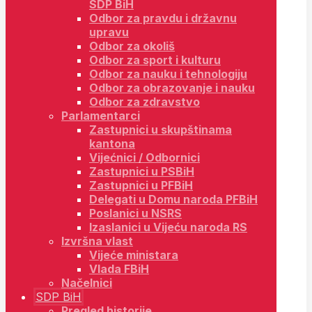
SDP BiH
Odbor za pravdu i državnu
upravu
Odbor za okoliš
Odbor za sport i kulturu
Odbor za nauku i tehnologiju
Odbor za obrazovanje i nauku
Odbor za zdravstvo
Parlamentarci
Zastupnici u skupštinama
kantona
Vijećnici / Odbornici
Zastupnici u PSBiH
Zastupnici u PFBiH
Delegati u Domu naroda PFBiH
Poslanici u NSRS
Izaslanici u Vijeću naroda RS
Izvršna vlast
Vijeće ministara
Vlada FBiH
Načelnici
SDP BiH
Pregled historije