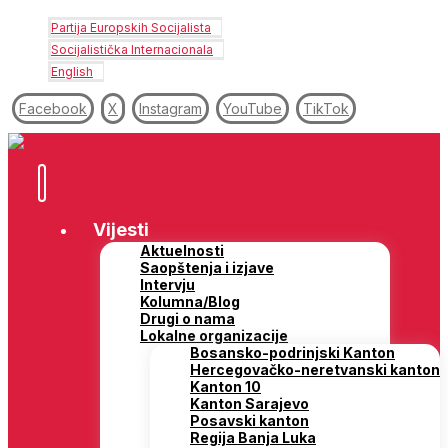
Partija Europskih Socijalista
Socijalistička Internacionala
English
Facebook
X
Instagram
YouTube
TikTok
Vijesti
Aktuelnosti
Saopštenja i izjave
Intervju
Kolumna/Blog
Drugi o nama
Lokalne organizacije
Bosansko-podrinjski Kanton
Hercegovačko-neretvanski kanton
Kanton 10
Kanton Sarajevo
Posavski kanton
Regija Banja Luka