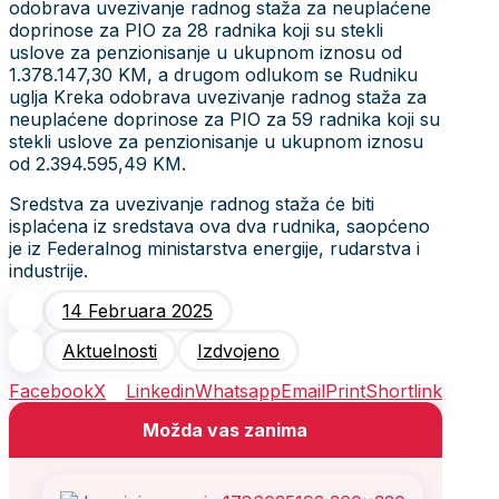
odobrava uvezivanje radnog staža za neuplaćene
doprinose za PIO za 28 radnika koji su stekli
uslove za penzionisanje u ukupnom iznosu od
1.378.147,30 KM, a drugom odlukom se Rudniku
uglja Kreka odobrava uvezivanje radnog staža za
neuplaćene doprinose za PIO za 59 radnika koji su
stekli uslove za penzionisanje u ukupnom iznosu
od 2.394.595,49 KM.
Sredstva za uvezivanje radnog staža će biti
isplaćena iz sredstava ova dva rudnika, saopćeno
je iz Federalnog ministarstva energije, rudarstva i
industrije.
14 Februara 2025
Aktuelnosti
Izdvojeno
Facebook
X
Linkedin
Whatsapp
Email
Print
Shortlink
Možda vas zanima