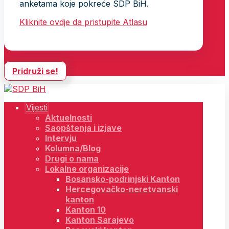
anketama koje pokreće SDP BiH.
Kliknite ovdje da pristupite Atlasu
Pridruži se!
Vijesti
Aktuelnosti
Saopštenja i izjave
Intervju
Kolumna/Blog
Drugi o nama
Lokalne organizacije
Bosansko-podrinjski Kanton
Hercegovačko-neretvanski
kanton
Kanton 10
Kanton Sarajevo