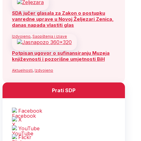
SDA jučer glasala za Zakon o postupku
vanredne uprave u Novoj Željezari Zenica,
danas napada vlastiti glas
Izdvojeno
,
Saopštenja i izjave
Potpisan ugovor o sufinansiranju Muzeja
književnosti i pozorišne umjetnosti BiH
Aktuelnosti
,
Izdvojeno
Prati SDP
Facebook
X
YouTube
Flickr