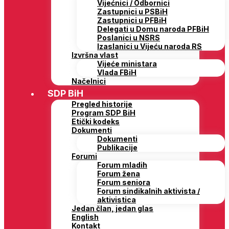
Vijećnici / Odbornici
Zastupnici u PSBiH
Zastupnici u PFBiH
Delegati u Domu naroda PFBiH
Poslanici u NSRS
Izaslanici u Vijeću naroda RS
Izvršna vlast
Vijeće ministara
Vlada FBiH
Načelnici
SDP BiH
Pregled historije
Program SDP BiH
Etički kodeks
Dokumenti
Dokumenti
Publikacije
Forumi
Forum mladih
Forum žena
Forum seniora
Forum sindikalnih aktivista /
aktivistica
Jedan član, jedan glas
English
Kontakt