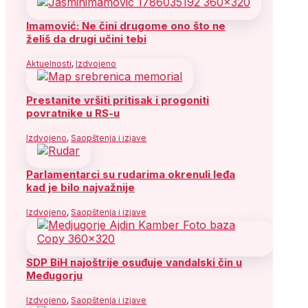
Imamović: Ne čini drugome ono što ne
želiš da drugi učini tebi
Aktuelnosti
,
Izdvojeno
Prestanite vršiti pritisak i progoniti
povratnike u RS-u
Izdvojeno
,
Saopštenja i izjave
Parlamentarci su rudarima okrenuli leđa
kad je bilo najvažnije
Izdvojeno
,
Saopštenja i izjave
SDP BiH najoštrije osuđuje vandalski čin u
Međugorju
Izdvojeno
,
Saopštenja i izjave