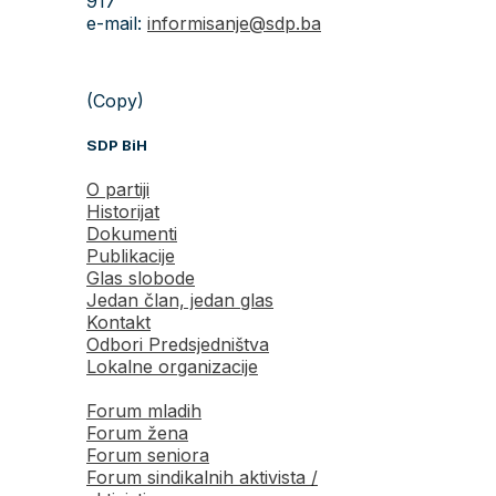
917
e-mail:
informisanje@sdp.ba
(Copy)
SDP BiH
O partiji
Historijat
Dokumenti
Publikacije
Glas slobode
Jedan član, jedan glas
Kontakt
Odbori Predsjedništva
Lokalne organizacije
Forum mladih
Forum žena
Forum seniora
Forum sindikalnih aktivista /