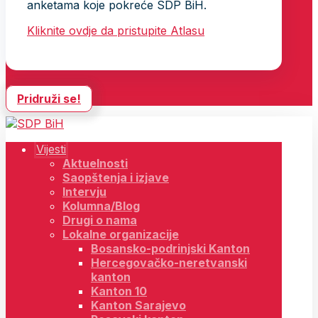
anketama koje pokreće SDP BiH.
Kliknite ovdje da pristupite Atlasu
Pridruži se!
Vijesti
Aktuelnosti
Saopštenja i izjave
Intervju
Kolumna/Blog
Drugi o nama
Lokalne organizacije
Bosansko-podrinjski Kanton
Hercegovačko-neretvanski
kanton
Kanton 10
Kanton Sarajevo