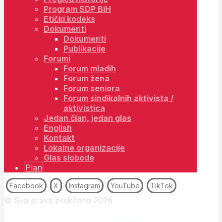
Program SDP BiH
Etički kodeks
Dokumenti
Dokumenti
Publikacije
Forumi
Forum mladih
Forum žena
Forum seniora
Forum sindikalnih aktivista /
aktivistica
Jedan član, jedan glas
English
Kontakt
Lokalne organizacije
Glas slobode
Plan
Facebook
X
Instagram
YouTube
TikTok
© Sva prava pridržana 2026