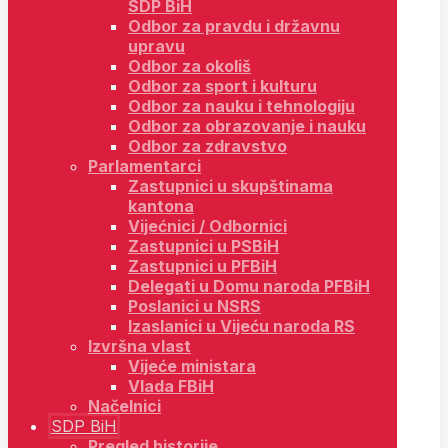
SDP BiH
Odbor za pravdu i državnu
upravu
Odbor za okoliš
Odbor za sport i kulturu
Odbor za nauku i tehnologiju
Odbor za obrazovanje i nauku
Odbor za zdravstvo
Parlamentarci
Zastupnici u skupštinama
kantona
Vijećnici / Odbornici
Zastupnici u PSBiH
Zastupnici u PFBiH
Delegati u Domu naroda PFBiH
Poslanici u NSRS
Izaslanici u Vijeću naroda RS
Izvršna vlast
Vijeće ministara
Vlada FBiH
Načelnici
SDP BiH
Pregled historije