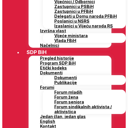
Vijećnici / Odbornici
Zastupnici u PSBiH
Zastupnici u PFBiH
Delegati u Domu naroda PFBiH
Poslanici u NSRS
Izaslanici u Vijeću naroda RS
Izvršna vlast
Vijeće ministara
Vlada FBiH
Načelnici
SDP BiH
Pregled historije
Program SDP BiH
Etički kodeks
Dokumenti
Dokumenti
Publikacije
Forumi
Forum mladih
Forum žena
Forum seniora
Forum sindikalnih aktivista /
aktivistica
Jedan član, jedan glas
English
Kontakt