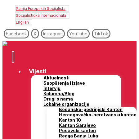
Partija Europskih Socijalista
Socijalistička Internacionala
English
Facebook
X
Instagram
YouTube
TikTok
Vijesti
Aktuelnosti
Saopštenja i izjave
Intervju
Kolumna/Blog
Drugi o nama
Lokalne organizacije
Bosansko-podrinjski Kanton
Hercegovačko-neretvanski kanton
Kanton 10
Kanton Sarajevo
Posavski kanton
Regija Banja Luka