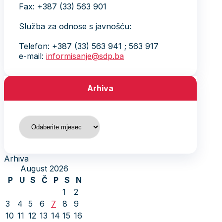
Fax: +387 (33) 563 901
Služba za odnose s javnošću:
Telefon: +387 (33) 563 941 ; 563 917
e-mail:
informisanje@sdp.ba
Arhiva
Arhiva
Arhiva
August 2026
P
U
S
Č
P
S
N
1
2
3
4
5
6
7
8
9
10
11
12
13
14
15
16