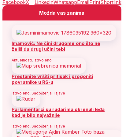
Facebook
X
Linkedin
Whatsapp
Email
Print
Shortlink
Možda vas zanima
Imamović: Ne čini drugome ono što ne
želiš da drugi učini tebi
Aktuelnosti
,
Izdvojeno
Prestanite vršiti pritisak i progoniti
povratnike u RS-u
Izdvojeno
,
Saopštenja i izjave
Parlamentarci su rudarima okrenuli leđa
kad je bilo najvažnije
Izdvojeno
,
Saopštenja i izjave