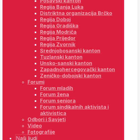
Posavski kanton
Regija Banja Luka
Distriktna organizacija Brčko
Regija Doboj
Regija Gradiška
Regija Modriča
Regija Prijedor
Regija Zvornik
Srednjobosanski kanton
Tuzlanski kanton
Unsko-sanski kanton
Zapadnohercegovački kanton
Zeničko-dobojski kanton
Forumi
Forum mladih
Forum žena
Forum seniora
Forum sindikalnih aktivista i
aktivistica
Odbori i Savjeti
Video
Fotografije
Naši ljudi