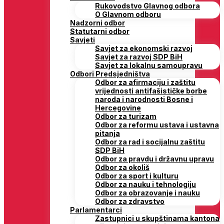
Rukovodstvo Glavnog odbora
O Glavnom odboru
Nadzorni odbor
Statutarni odbor
Savjeti
Savjet za ekonomski razvoj
Savjet za razvoj SDP BiH
Savjet za lokalnu samoupravu
Odbori Predsjedništva
Odbor za afirmaciju i zaštitu
vrijednosti antifašističke borbe
naroda i narodnosti Bosne i
Hercegovine
Odbor za turizam
Odbor za reformu ustava i ustavna
pitanja
Odbor za rad i socijalnu zaštitu
SDP BiH
Odbor za pravdu i državnu upravu
Odbor za okoliš
Odbor za sport i kulturu
Odbor za nauku i tehnologiju
Odbor za obrazovanje i nauku
Odbor za zdravstvo
Parlamentarci
Zastupnici u skupštinama kantona