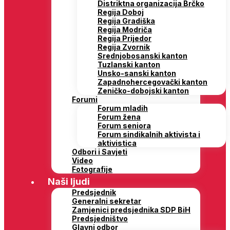
Distriktna organizacija Brčko
Regija Doboj
Regija Gradiška
Regija Modriča
Regija Prijedor
Regija Zvornik
Srednjobosanski kanton
Tuzlanski kanton
Unsko-sanski kanton
Zapadnohercegovački kanton
Zeničko-dobojski kanton
Forumi
Forum mladih
Forum žena
Forum seniora
Forum sindikalnih aktivista i
aktivistica
Odbori i Savjeti
Video
Fotografije
Naši ljudi
Predsjednik
Generalni sekretar
Zamjenici predsjednika SDP BiH
Predsjedništvo
Glavni odbor