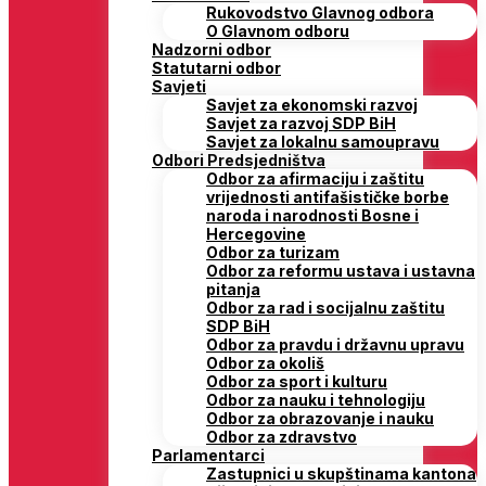
Rukovodstvo Glavnog odbora
O Glavnom odboru
Nadzorni odbor
Statutarni odbor
Savjeti
Savjet za ekonomski razvoj
Savjet za razvoj SDP BiH
Savjet za lokalnu samoupravu
Odbori Predsjedništva
Odbor za afirmaciju i zaštitu
vrijednosti antifašističke borbe
naroda i narodnosti Bosne i
Hercegovine
Odbor za turizam
Odbor za reformu ustava i ustavna
pitanja
Odbor za rad i socijalnu zaštitu
SDP BiH
Odbor za pravdu i državnu upravu
Odbor za okoliš
Odbor za sport i kulturu
Odbor za nauku i tehnologiju
Odbor za obrazovanje i nauku
Odbor za zdravstvo
Parlamentarci
Zastupnici u skupštinama kantona