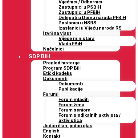
Vijećnici / Odbornici
Zastupnici u PSBiH
Zastupnici u PFBiH
Delegati u Domu naroda PFBiH
Poslanici u NSRS
Izaslanici u Vijeću naroda RS
Izvršna vlast
Vijeće ministara
Vlada FBiH
Načelnici
SDP BiH
Pregled historije
Program SDP BiH
Etički kodeks
Dokumenti
Dokumenti
Publikacije
Forumi
Forum mladih
Forum žena
Forum seniora
Forum sindikalnih aktivista /
aktivistica
Jedan član, jedan glas
English
Kontakt