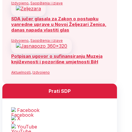
Izdvojeno
,
Saopštenja i izjave
SDA jučer glasala za Zakon o postupku
vanredne uprave u Novoj Željezari Zenica,
danas napada vlastiti glas
Izdvojeno
,
Saopštenja i izjave
Potpisan ugovor o sufinansiranju Muzeja
književnosti i pozorišne umjetnosti BiH
Aktuelnosti
,
Izdvojeno
Prati SDP
Facebook
X
YouTube