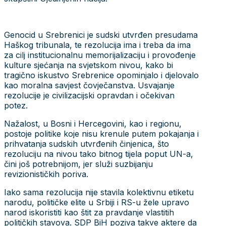
Genocid u Srebrenici je sudski utvrđen presudama
Haškog tribunala, te rezolucija ima i treba da ima
za cilj institucionalnu memorijalizaciju i provođenje
kulture sjećanja na svjetskom nivou, kako bi
tragično iskustvo Srebrenice opominjalo i djelovalo
kao moralna savjest čovječanstva. Usvajanje
rezolucije je civilizacijski opravdan i očekivan
potez.
Nažalost, u Bosni i Hercegovini, kao i regionu,
postoje politike koje nisu krenule putem pokajanja i
prihvatanja sudskih utvrđenih činjenica, što
rezoluciju na nivou tako bitnog tijela poput UN-a,
čini još potrebnijom, jer služi suzbijanju
revizionističkih poriva.
Iako sama rezolucija nije stavila kolektivnu etiketu
narodu, političke elite u Srbiji i RS-u žele upravo
narod iskoristiti kao štit za pravdanje vlastitih
političkih stavova. SDP BiH poziva takve aktere da