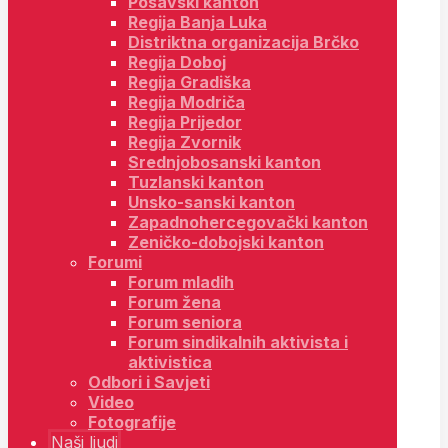
Posavski kanton
Regija Banja Luka
Distriktna organizacija Brčko
Regija Doboj
Regija Gradiška
Regija Modriča
Regija Prijedor
Regija Zvornik
Srednjobosanski kanton
Tuzlanski kanton
Unsko-sanski kanton
Zapadnohercegovački kanton
Zeničko-dobojski kanton
Forumi
Forum mladih
Forum žena
Forum seniora
Forum sindikalnih aktivista i
aktivistica
Odbori i Savjeti
Video
Fotografije
Naši ljudi