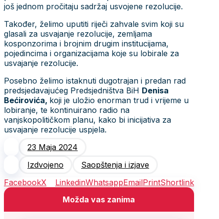
još jednom pročitaju sadržaj usvojene rezolucije.
Također, želimo uputiti riječi zahvale svim koji su
glasali za usvajanje rezolucije, zemljama
kosponzorima i brojnim drugim institucijama,
pojedincima i organizacijama koje su lobirale za
usvajanje rezolucije.
Posebno želimo istaknuti dugotrajan i predan rad
predsjedavajućeg Predsjedništva BiH
Denisa
Bećirovića,
koji je uložio enorman trud i vrijeme u
lobiranje, te kontinuirano radio na
vanjskopolitičkom planu, kako bi inicijativa za
usvajanje rezolucije uspjela.
23 Maja 2024
Izdvojeno
Saopštenja i izjave
Facebook
X
Linkedin
Whatsapp
Email
Print
Shortlink
Možda vas zanima