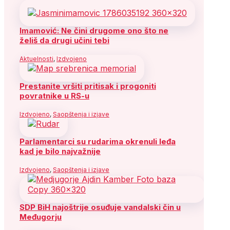
Imamović: Ne čini drugome ono što ne
želiš da drugi učini tebi
Aktuelnosti
,
Izdvojeno
Prestanite vršiti pritisak i progoniti
povratnike u RS-u
Izdvojeno
,
Saopštenja i izjave
Parlamentarci su rudarima okrenuli leđa
kad je bilo najvažnije
Izdvojeno
,
Saopštenja i izjave
SDP BiH najoštrije osuđuje vandalski čin u
Međugorju