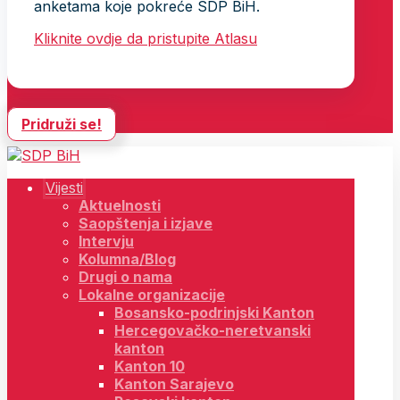
anketama koje pokreće SDP BiH.
Kliknite ovdje da pristupite Atlasu
Pridruži se!
Vijesti
Aktuelnosti
Saopštenja i izjave
Intervju
Kolumna/Blog
Drugi o nama
Lokalne organizacije
Bosansko-podrinjski Kanton
Hercegovačko-neretvanski
kanton
Kanton 10
Kanton Sarajevo