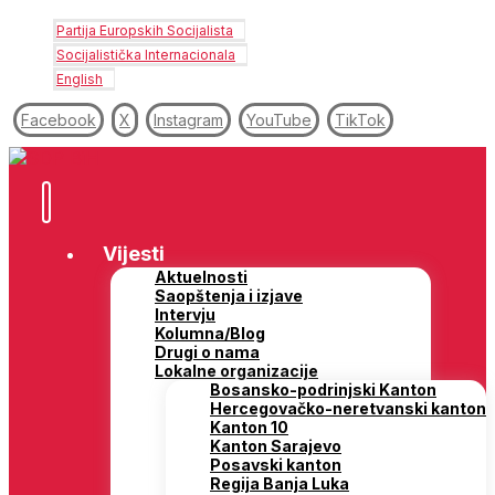
Partija Europskih Socijalista
Socijalistička Internacionala
English
Facebook
X
Instagram
YouTube
TikTok
Vijesti
Aktuelnosti
Saopštenja i izjave
Intervju
Kolumna/Blog
Drugi o nama
Lokalne organizacije
Bosansko-podrinjski Kanton
Hercegovačko-neretvanski kanton
Kanton 10
Kanton Sarajevo
Posavski kanton
Regija Banja Luka