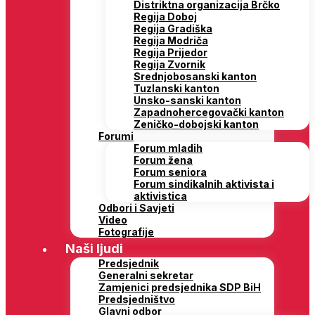
Distriktna organizacija Brčko
Regija Doboj
Regija Gradiška
Regija Modriča
Regija Prijedor
Regija Zvornik
Srednjobosanski kanton
Tuzlanski kanton
Unsko-sanski kanton
Zapadnohercegovački kanton
Zeničko-dobojski kanton
Forumi
Forum mladih
Forum žena
Forum seniora
Forum sindikalnih aktivista i
aktivistica
Odbori i Savjeti
Video
Fotografije
Naši ljudi
Predsjednik
Generalni sekretar
Zamjenici predsjednika SDP BiH
Predsjedništvo
Glavni odbor