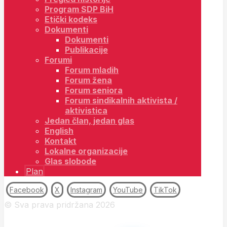
Program SDP BiH
Etički kodeks
Dokumenti
Dokumenti
Publikacije
Forumi
Forum mladih
Forum žena
Forum seniora
Forum sindikalnih aktivista /
aktivistica
Jedan član, jedan glas
English
Kontakt
Lokalne organizacije
Glas slobode
Plan
Facebook
X
Instagram
YouTube
TikTok
© Sva prava pridržana 2026