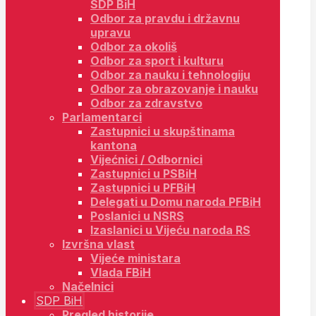
SDP BiH
Odbor za pravdu i državnu
upravu
Odbor za okoliš
Odbor za sport i kulturu
Odbor za nauku i tehnologiju
Odbor za obrazovanje i nauku
Odbor za zdravstvo
Parlamentarci
Zastupnici u skupštinama
kantona
Vijećnici / Odbornici
Zastupnici u PSBiH
Zastupnici u PFBiH
Delegati u Domu naroda PFBiH
Poslanici u NSRS
Izaslanici u Vijeću naroda RS
Izvršna vlast
Vijeće ministara
Vlada FBiH
Načelnici
SDP BiH
Pregled historije