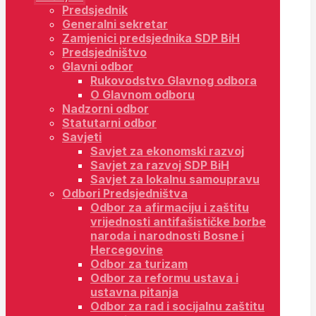
Predsjednik
Generalni sekretar
Zamjenici predsjednika SDP BiH
Predsjedništvo
Glavni odbor
Rukovodstvo Glavnog odbora
O Glavnom odboru
Nadzorni odbor
Statutarni odbor
Savjeti
Savjet za ekonomski razvoj
Savjet za razvoj SDP BiH
Savjet za lokalnu samoupravu
Odbori Predsjedništva
Odbor za afirmaciju i zaštitu
vrijednosti antifašističke borbe
naroda i narodnosti Bosne i
Hercegovine
Odbor za turizam
Odbor za reformu ustava i
ustavna pitanja
Odbor za rad i socijalnu zaštitu