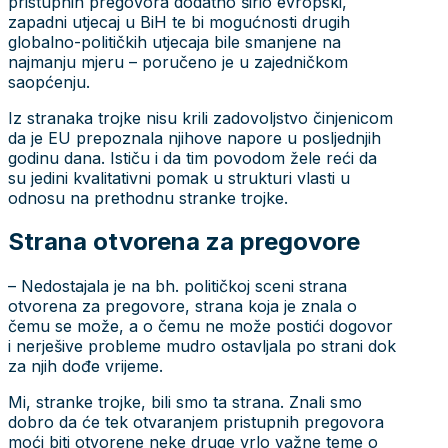
pristupnih pregovora dodatno širio evropski,
zapadni utjecaj u BiH te bi mogućnosti drugih
globalno-političkih utjecaja bile smanjene na
najmanju mjeru – poručeno je u zajedničkom
saopćenju.
Iz stranaka trojke nisu krili zadovoljstvo činjenicom
da je EU prepoznala njihove napore u posljednjih
godinu dana. Ističu i da tim povodom žele reći da
su jedini kvalitativni pomak u strukturi vlasti u
odnosu na prethodnu stranke trojke.
Strana otvorena za pregovore
– Nedostajala je na bh. političkoj sceni strana
otvorena za pregovore, strana koja je znala o
čemu se može, a o čemu ne može postići dogovor
i nerješive probleme mudro ostavljala po strani dok
za njih dođe vrijeme.
Mi, stranke trojke, bili smo ta strana. Znali smo
dobro da će tek otvaranjem pristupnih pregovora
moći biti otvorene neke druge vrlo važne teme o