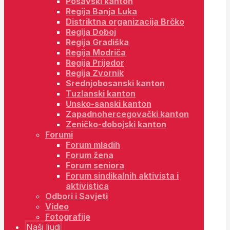
Posavski kanton
Regija Banja Luka
Distriktna organizacija Brčko
Regija Doboj
Regija Gradiška
Regija Modriča
Regija Prijedor
Regija Zvornik
Srednjobosanski kanton
Tuzlanski kanton
Unsko-sanski kanton
Zapadnohercegovački kanton
Zeničko-dobojski kanton
Forumi
Forum mladih
Forum žena
Forum seniora
Forum sindikalnih aktivista i
aktivistica
Odbori i Savjeti
Video
Fotografije
Naši ljudi