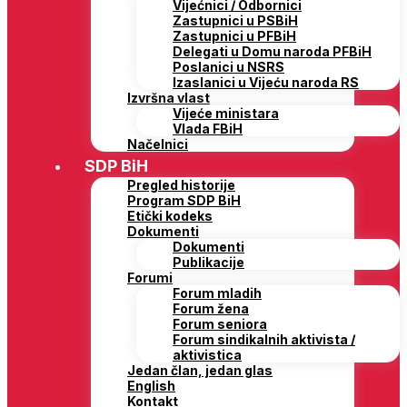
Vijećnici / Odbornici
Zastupnici u PSBiH
Zastupnici u PFBiH
Delegati u Domu naroda PFBiH
Poslanici u NSRS
Izaslanici u Vijeću naroda RS
Izvršna vlast
Vijeće ministara
Vlada FBiH
Načelnici
SDP BiH
Pregled historije
Program SDP BiH
Etički kodeks
Dokumenti
Dokumenti
Publikacije
Forumi
Forum mladih
Forum žena
Forum seniora
Forum sindikalnih aktivista /
aktivistica
Jedan član, jedan glas
English
Kontakt