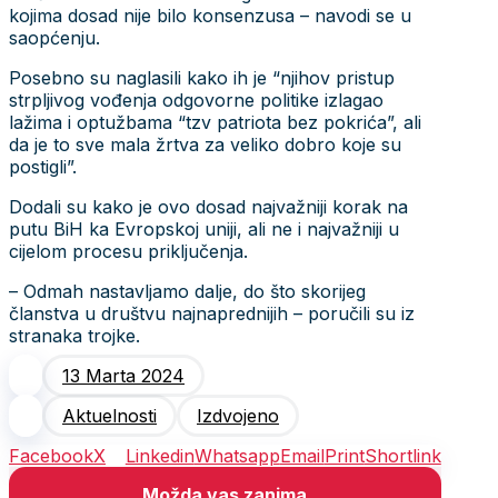
kojima dosad nije bilo konsenzusa – navodi se u
saopćenju.
Posebno su naglasili kako ih je “njihov pristup
strpljivog vođenja odgovorne politike izlagao
lažima i optužbama “tzv patriota bez pokrića”, ali
da je to sve mala žrtva za veliko dobro koje su
postigli”.
Dodali su kako je ovo dosad najvažniji korak na
putu BiH ka Evropskoj uniji, ali ne i najvažniji u
cijelom procesu priključenja.
– Odmah nastavljamo dalje, do što skorijeg
članstva u društvu najnaprednijih – poručili su iz
stranaka trojke.
13 Marta 2024
Aktuelnosti
Izdvojeno
Facebook
X
Linkedin
Whatsapp
Email
Print
Shortlink
Možda vas zanima