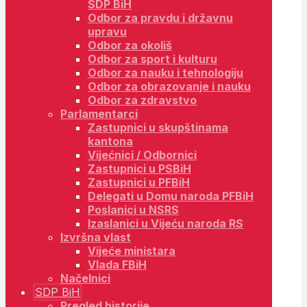
SDP BiH
Odbor za pravdu i državnu
upravu
Odbor za okoliš
Odbor za sport i kulturu
Odbor za nauku i tehnologiju
Odbor za obrazovanje i nauku
Odbor za zdravstvo
Parlamentarci
Zastupnici u skupštinama
kantona
Vijećnici / Odbornici
Zastupnici u PSBiH
Zastupnici u PFBiH
Delegati u Domu naroda PFBiH
Poslanici u NSRS
Izaslanici u Vijeću naroda RS
Izvršna vlast
Vijeće ministara
Vlada FBiH
Načelnici
SDP BiH
Pregled historije