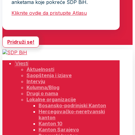
anketama koje pokreće SDP BiH.
Kliknite ovdje da pristupite Atlasu
Pridruži se!
Vijesti
Aktuelnosti
Saopštenja i izjave
Intervju
Kolumna/Blog
Drugi o nama
Lokalne organizacije
Bosansko-podrinjski Kanton
Hercegovačko-neretvanski
kanton
Kanton 10
Kanton Sarajevo