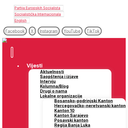
Partija Europskih Socijalista
Socijalistička Internacionala
English
Facebook
X
Instagram
YouTube
TikTok
Vijesti
Aktuelnosti
Saopštenja i izjave
Intervju
Kolumna/Blog
Drugi o nama
Lokalne organizacije
Bosansko-podrinjski Kanton
Hercegovačko-neretvanski kanton
Kanton 10
Kanton Sarajevo
Posavski kanton
Regija Banja Luka