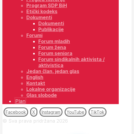
Program SDP BiH
Etički kodeks
Dokumenti
Dokumenti
Publikacije
Forumi
Forum mladih
Forum žena
Forum seniora
Forum sindikalnih aktivista /
aktivistica
Jedan član, jedan glas
English
Kontakt
Lokalne organizacije
Glas slobode
Plan
Facebook
X
Instagram
YouTube
TikTok
© Sva prava pridržana 2026