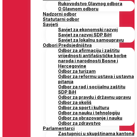
Rukovodstvo Glavnog odbora
O Glavnom odboru
Nadzorni odbor
Statutarni odbor
Savjeti
Savjet za ekonomski razvoj
Savjet za razvoj SDP BiH
Savjet za lokalnu samoupravu
Odbori Predsjedništva
Odbor za afirmaciju i zaštitu
vrijednosti antifašističke borbe
naroda i narodnosti Bosne i
Hercegovine
Odbor za turizam
Odbor za reformu ustava i ustavna
pitanja
Odbor za rad i socijalnu zaštitu
SDP BiH
Odbor za pravdu i državnu upravu
Odbor za okoliš
Odbor za sport i kulturu
Odbor za nauku i tehnologiju
Odbor za obrazovanje i nauku
Odbor za zdravstvo
Parlamentarci
Zastupnici u skupštinama kantona