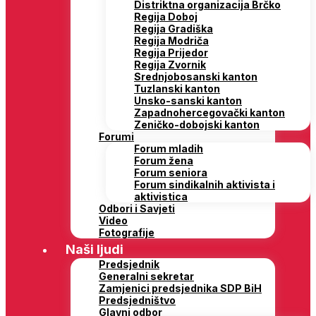
Distriktna organizacija Brčko
Regija Doboj
Regija Gradiška
Regija Modriča
Regija Prijedor
Regija Zvornik
Srednjobosanski kanton
Tuzlanski kanton
Unsko-sanski kanton
Zapadnohercegovački kanton
Zeničko-dobojski kanton
Forumi
Forum mladih
Forum žena
Forum seniora
Forum sindikalnih aktivista i
aktivistica
Odbori i Savjeti
Video
Fotografije
Naši ljudi
Predsjednik
Generalni sekretar
Zamjenici predsjednika SDP BiH
Predsjedništvo
Glavni odbor