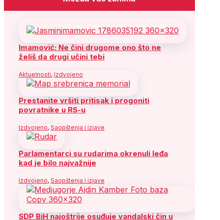
Imamović: Ne čini drugome ono što ne
želiš da drugi učini tebi
Aktuelnosti
,
Izdvojeno
Prestanite vršiti pritisak i progoniti
povratnike u RS-u
Izdvojeno
,
Saopštenja i izjave
Parlamentarci su rudarima okrenuli leđa
kad je bilo najvažnije
Izdvojeno
,
Saopštenja i izjave
SDP BiH najoštrije osuđuje vandalski čin u