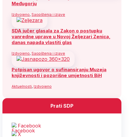
Međugorju
Izdvojeno
,
Saopštenja i izjave
SDA jučer glasala za Zakon o postupku
vanredne uprave u Novoj Željezari Zenica,
danas napada vlastiti glas
Izdvojeno
,
Saopštenja i izjave
Potpisan ugovor o sufinansiranju Muzeja
književnosti i pozorišne umjetnosti BiH
Aktuelnosti
,
Izdvojeno
Prati SDP
Facebook
X