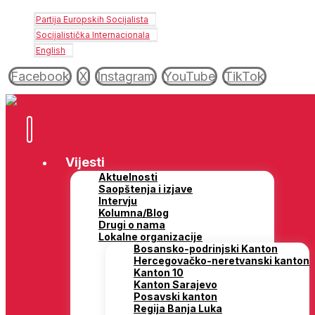
Partija Europskih Socijalista
Socijalistička Internacionala
English
Facebook
X
Instagram
YouTube
TikTok
Vijesti
Aktuelnosti
Saopštenja i izjave
Intervju
Kolumna/Blog
Drugi o nama
Lokalne organizacije
Bosansko-podrinjski Kanton
Hercegovačko-neretvanski kanton
Kanton 10
Kanton Sarajevo
Posavski kanton
Regija Banja Luka