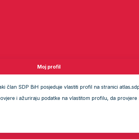
Moj profil
i član SDP BiH posjeduje vlastiti profil na stranici atlas.sd
ere i ažuriraju podatke na vlastitom profilu, da provjere s