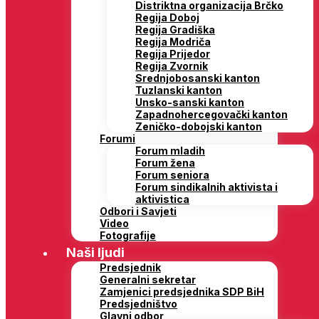
Distriktna organizacija Brčko
Regija Doboj
Regija Gradiška
Regija Modriča
Regija Prijedor
Regija Zvornik
Srednjobosanski kanton
Tuzlanski kanton
Unsko-sanski kanton
Zapadnohercegovački kanton
Zeničko-dobojski kanton
Forumi
Forum mladih
Forum žena
Forum seniora
Forum sindikalnih aktivista i
aktivistica
Odbori i Savjeti
Video
Fotografije
Naši ljudi
Predsjednik
Generalni sekretar
Zamjenici predsjednika SDP BiH
Predsjedništvo
Glavni odbor