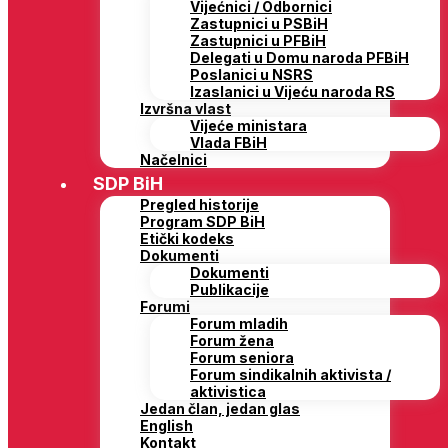
Vijećnici / Odbornici
Zastupnici u PSBiH
Zastupnici u PFBiH
Delegati u Domu naroda PFBiH
Poslanici u NSRS
Izaslanici u Vijeću naroda RS
Izvršna vlast
Vijeće ministara
Vlada FBiH
Načelnici
SDP BiH
Pregled historije
Program SDP BiH
Etički kodeks
Dokumenti
Dokumenti
Publikacije
Forumi
Forum mladih
Forum žena
Forum seniora
Forum sindikalnih aktivista /
aktivistica
Jedan član, jedan glas
English
Kontakt