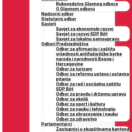
Rukovodstvo Glavnog odbora
O Glavnom odboru
Nadzorni odbor
Statutarni odbor
Savjeti
Savjet za ekonomski razvoj
Savjet za razvoj SDP BiH
Savjet za lokalnu samoupravu
Odbori Predsjedništva
Odbor za afirmaciju i zaštitu
vrijednosti antifašističke borbe
naroda i narodnosti Bosne i
Hercegovine
Odbor za turizam
Odbor za reformu ustava i ustavna
pitanja
Odbor za rad i socijalnu zaštitu
SDP BiH
Odbor za pravdu i državnu upravu
Odbor za okoliš
Odbor za sport i kulturu
Odbor za nauku i tehnologiju
Odbor za obrazovanje i nauku
Odbor za zdravstvo
Parlamentarci
Zastupnici u skupštinama kantona