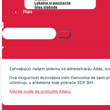
Lokalne organizacije
Glas slobode
Plan
Zahvaljujući našem sistemu za administraciju Atlas, svak
Ova mogućnost dozvoljava svim članovima da sami provj
učestvuju u anketama koje pokreće SDP BiH.
Kliknite ovdje da pristupite Atlasu