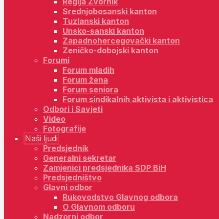
Regija Zvornik
Srednjobosanski kanton
Tuzlanski kanton
Unsko-sanski kanton
Zapadnohercegovački kanton
Zeničko-dobojski kanton
Forumi
Forum mladih
Forum žena
Forum seniora
Forum sindikalnih aktivista i aktivistica
Odbori i Savjeti
Video
Fotografije
Naši ljudi
Predsjednik
Generalni sekretar
Zamjenici predsjednika SDP BiH
Predsjedništvo
Glavni odbor
Rukovodstvo Glavnog odbora
O Glavnom odboru
Nadzorni odbor