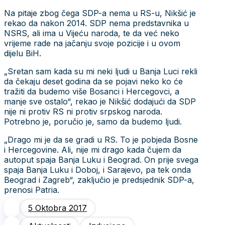
Na pitaje zbog čega SDP-a nema u RS-u, Nikšić je
rekao da nakon 2014. SDP nema predstavnika u
NSRS, ali ima u Vijeću naroda, te da već neko
vrijeme rade na jačanju svoje pozicije i u ovom
dijelu BiH.
„Sretan sam kada su mi neki ljudi u Banja Luci rekli
da čekaju deset godina da se pojavi neko ko će
tražiti da budemo više Bosanci i Hercegovci, a
manje sve ostalo“, rekao je Nikšić dodajući da SDP
nije ni protiv RS ni protiv srpskog naroda.
Potrebno je, poručio je, samo da budemo ljudi.
„Drago mi je da se gradi u RS. To je pobjeda Bosne
i Hercegovine. Ali, nije mi drago kada čujem da
autoput spaja Banja Luku i Beograd. On prije svega
spaja Banja Luku i Doboj, i Sarajevo, pa tek onda
Beograd i Zagreb“, zaključio je predsjednik SDP-a,
prenosi Patria.
5 Oktobra 2017