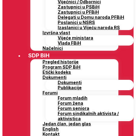
Vijećnici / Odbornici
Zastupnici u PSBiH
Zastupnici u PFBiH
Delegati u Domu naroda PFBiH
Poslanici u NSRS
Izaslanici u Vijeću naroda RS
Izvršna vlast
Vijeće ministara
Vlada FBiH
Načelnici
SDP BiH
Pregled historije
Program SDP BiH
Etički kodeks
Dokumenti
Dokumenti
Publikacije
Forumi
Forum mladih
Forum žena
Forum seniora
Forum sindikalnih aktivista /
aktivistica
Jedan član, jedan glas
English
Kontakt