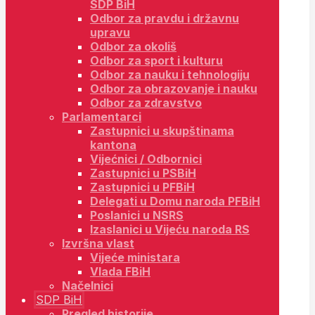
SDP BiH
Odbor za pravdu i državnu
upravu
Odbor za okoliš
Odbor za sport i kulturu
Odbor za nauku i tehnologiju
Odbor za obrazovanje i nauku
Odbor za zdravstvo
Parlamentarci
Zastupnici u skupštinama
kantona
Vijećnici / Odbornici
Zastupnici u PSBiH
Zastupnici u PFBiH
Delegati u Domu naroda PFBiH
Poslanici u NSRS
Izaslanici u Vijeću naroda RS
Izvršna vlast
Vijeće ministara
Vlada FBiH
Načelnici
SDP BiH
Pregled historije