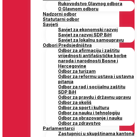
Rukovodstvo Glavnog odbora
O Glavnom odboru
Nadzorni odbor
Statutarni odbor
Savjeti
Savjet za ekonomski razvoj
Savjet za razvoj SDP BiH
Savjet za lokalnu samoupravu
Odbori Predsjedništva
Odbor za afirmaciju i zaštitu
vrijednosti antifašističke borbe
naroda i narodnosti Bosne i
Hercegovine
Odbor za turizam
Odbor za reformu ustava i ustavna
pitanja
Odbor za rad i socijalnu zaštitu
SDP BiH
Odbor za pravdu i državnu upravu
Odbor za okoliš
Odbor za sport i kulturu
Odbor za nauku i tehnologiju
Odbor za obrazovanje i nauku
Odbor za zdravstvo
Parlamentarci
Zastupnici u skupštinama kantona