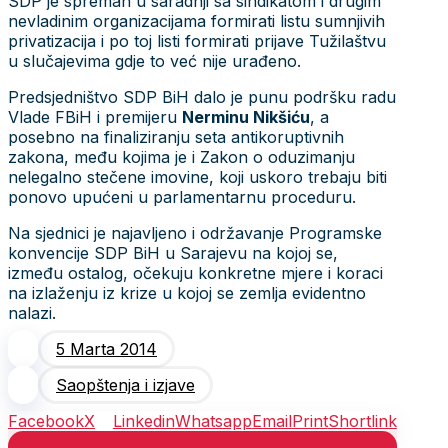
SDP je spreman u saradnji sa sindikatom i drugim
nevladinim organizacijama formirati listu sumnjivih
privatizacija i po toj listi formirati prijave Tužilaštvu
u slučajevima gdje to već nije urađeno.
Predsjedništvo SDP BiH dalo je punu podršku radu
Vlade FBiH i premijeru
Nerminu Nikšiću
, a
posebno na finaliziranju seta antikoruptivnih
zakona, među kojima je i Zakon o oduzimanju
nelegalno stečene imovine, koji uskoro trebaju biti
ponovo upućeni u parlamentarnu proceduru.
Na sjednici je najavljeno i održavanje Programske
konvencije SDP BiH u Sarajevu na kojoj se,
između ostalog, očekuju konkretne mjere i koraci
na izlaženju iz krize u kojoj se zemlja evidentno
nalazi.
5 Marta 2014
Saopštenja i izjave
Facebook
X
Linkedin
Whatsapp
Email
Print
Shortlink