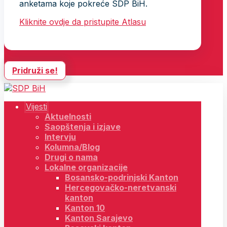
anketama koje pokreće SDP BiH.
Kliknite ovdje da pristupite Atlasu
Pridruži se!
Vijesti
Aktuelnosti
Saopštenja i izjave
Intervju
Kolumna/Blog
Drugi o nama
Lokalne organizacije
Bosansko-podrinjski Kanton
Hercegovačko-neretvanski
kanton
Kanton 10
Kanton Sarajevo