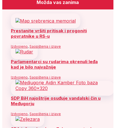
Možda vas zanima
Prestanite vršiti pritisak i progoniti
povratnike u RS-u
Izdvojeno
,
Saopštenja i izjave
Parlamentarci su rudarima okrenuli leđa
kad je bilo najvažnije
Izdvojeno
,
Saopštenja i izjave
SDP BiH najoštrije osuđuje vandalski čin u
Međugorju
Izdvojeno
,
Saopštenja i izjave