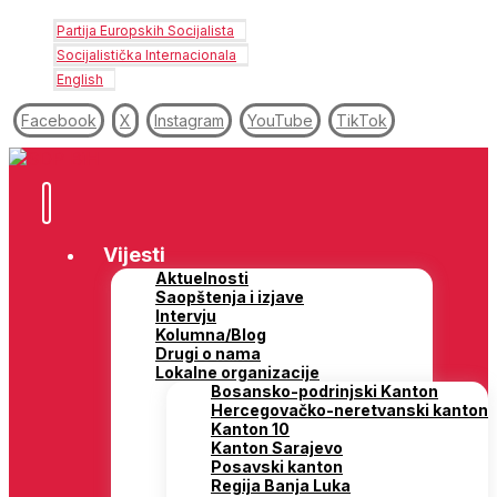
Partija Europskih Socijalista
Socijalistička Internacionala
English
Facebook
X
Instagram
YouTube
TikTok
Vijesti
Aktuelnosti
Saopštenja i izjave
Intervju
Kolumna/Blog
Drugi o nama
Lokalne organizacije
Bosansko-podrinjski Kanton
Hercegovačko-neretvanski kanton
Kanton 10
Kanton Sarajevo
Posavski kanton
Regija Banja Luka