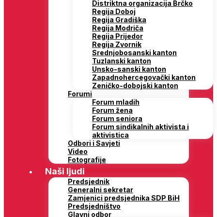
Distriktna organizacija Brčko
Regija Doboj
Regija Gradiška
Regija Modriča
Regija Prijedor
Regija Zvornik
Srednjobosanski kanton
Tuzlanski kanton
Unsko-sanski kanton
Zapadnohercegovački kanton
Zeničko-dobojski kanton
Forumi
Forum mladih
Forum žena
Forum seniora
Forum sindikalnih aktivista i
aktivistica
Odbori i Savjeti
Video
Fotografije
Naši ljudi
Predsjednik
Generalni sekretar
Zamjenici predsjednika SDP BiH
Predsjedništvo
Glavni odbor