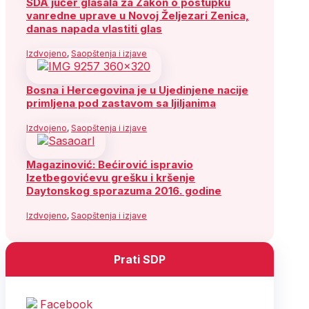
SDA jučer glasala za Zakon o postupku
vanredne uprave u Novoj Željezari Zenica,
danas napada vlastiti glas
Izdvojeno
,
Saopštenja i izjave
Bosna i Hercegovina je u Ujedinjene nacije
primljena pod zastavom sa ljiljanima
Izdvojeno
,
Saopštenja i izjave
Magazinović: Bećirović ispravio
Izetbegovićevu grešku i kršenje
Daytonskog sporazuma 2016. godine
Izdvojeno
,
Saopštenja i izjave
Prati SDP
Facebook