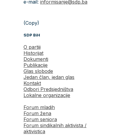
e-mail:
informisanje@sdp.ba
(Copy)
SDP BiH
O partiji
Historijat
Dokumenti
Publikacije
Glas slobode
Jedan član, jedan glas
Kontakt
Odbori Predsjedništva
Lokalne organizacije
Forum mladih
Forum žena
Forum seniora
Forum sindikalnih aktivista /
aktivistica