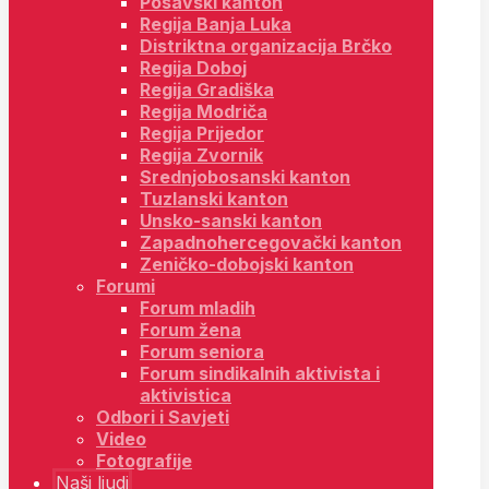
Posavski kanton
Regija Banja Luka
Distriktna organizacija Brčko
Regija Doboj
Regija Gradiška
Regija Modriča
Regija Prijedor
Regija Zvornik
Srednjobosanski kanton
Tuzlanski kanton
Unsko-sanski kanton
Zapadnohercegovački kanton
Zeničko-dobojski kanton
Forumi
Forum mladih
Forum žena
Forum seniora
Forum sindikalnih aktivista i
aktivistica
Odbori i Savjeti
Video
Fotografije
Naši ljudi