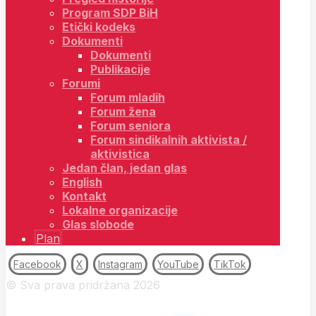
Program SDP BiH
Etički kodeks
Dokumenti
Dokumenti
Publikacije
Forumi
Forum mladih
Forum žena
Forum seniora
Forum sindikalnih aktivista /
aktivistica
Jedan član, jedan glas
English
Kontakt
Lokalne organizacije
Glas slobode
Plan
Facebook
X
Instagram
YouTube
TikTok
© Sva prava pridržana 2026