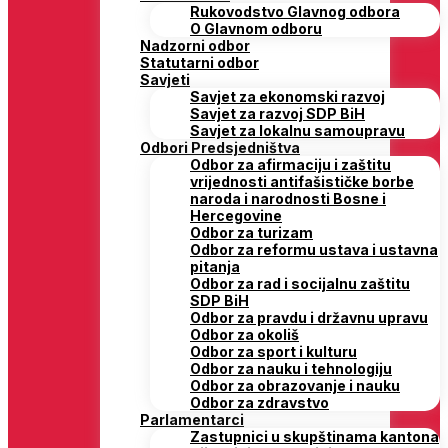
Rukovodstvo Glavnog odbora
O Glavnom odboru
Nadzorni odbor
Statutarni odbor
Savjeti
Savjet za ekonomski razvoj
Savjet za razvoj SDP BiH
Savjet za lokalnu samoupravu
Odbori Predsjedništva
Odbor za afirmaciju i zaštitu
vrijednosti antifašističke borbe
naroda i narodnosti Bosne i
Hercegovine
Odbor za turizam
Odbor za reformu ustava i ustavna
pitanja
Odbor za rad i socijalnu zaštitu
SDP BiH
Odbor za pravdu i državnu upravu
Odbor za okoliš
Odbor za sport i kulturu
Odbor za nauku i tehnologiju
Odbor za obrazovanje i nauku
Odbor za zdravstvo
Parlamentarci
Zastupnici u skupštinama kantona