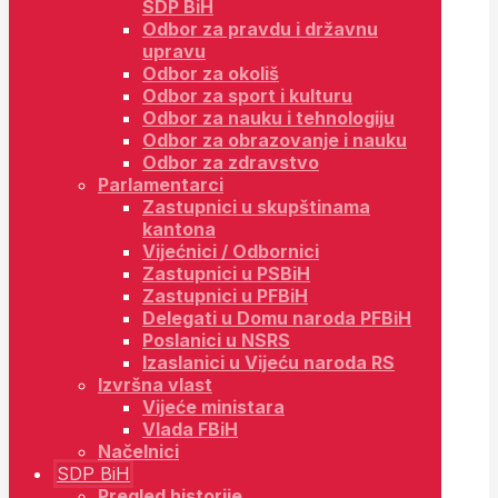
SDP BiH
Odbor za pravdu i državnu
upravu
Odbor za okoliš
Odbor za sport i kulturu
Odbor za nauku i tehnologiju
Odbor za obrazovanje i nauku
Odbor za zdravstvo
Parlamentarci
Zastupnici u skupštinama
kantona
Vijećnici / Odbornici
Zastupnici u PSBiH
Zastupnici u PFBiH
Delegati u Domu naroda PFBiH
Poslanici u NSRS
Izaslanici u Vijeću naroda RS
Izvršna vlast
Vijeće ministara
Vlada FBiH
Načelnici
SDP BiH
Pregled historije