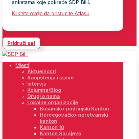
anketama koje pokreće SDP BiH.
Kliknite ovdje da pristupite Atlasu
Pridruži se!
Vijesti
Aktuelnosti
Saopštenja i izjave
Intervju
Kolumna/Blog
Drugi o nama
Lokalne organizacije
Bosansko-podrinjski Kanton
Hercegovačko-neretvanski
kanton
Kanton 10
Kanton Sarajevo