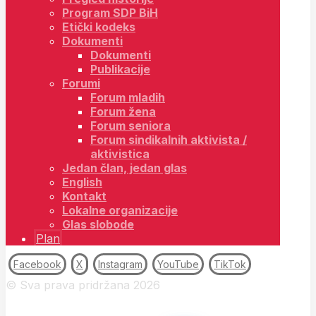
Program SDP BiH
Etički kodeks
Dokumenti
Dokumenti
Publikacije
Forumi
Forum mladih
Forum žena
Forum seniora
Forum sindikalnih aktivista /
aktivistica
Jedan član, jedan glas
English
Kontakt
Lokalne organizacije
Glas slobode
Plan
Facebook
X
Instagram
YouTube
TikTok
© Sva prava pridržana 2026