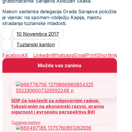
gradonačelnik Sarajeva Abdulah Skaka.
Nakon sastanka delegacija Grada Sarajeva položila
je vijenac na spomen-obilježju Kapija, mjestu
stradanja tuzlanske mladosti.
10 Novembra 2017
Tuzlanski kanton
Facebook
X
Linkedin
Whatsapp
Email
Print
Shortlink
Možda vas zanima
SDP će nastaviti sa odgovornim radom,
fokusiranim na ekonomski razvoj, pravnu
sigurnost i evropsku perspektivu BiH
Tuzlanski kanton