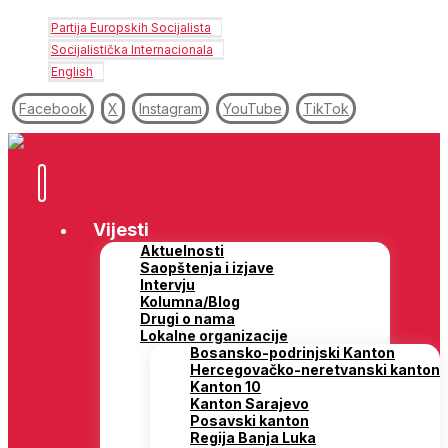
Partija Europskih Socijalista
Socijalistička Internacionala
English
Facebook
X
Instagram
YouTube
TikTok
Vijesti
Aktuelnosti
Saopštenja i izjave
Intervju
Kolumna/Blog
Drugi o nama
Lokalne organizacije
Bosansko-podrinjski Kanton
Hercegovačko-neretvanski kanton
Kanton 10
Kanton Sarajevo
Posavski kanton
Regija Banja Luka