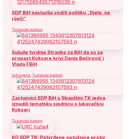
SDP BiH nastavlja voditi politiku „Djela, ne
riječi“
Tuzlanski kanton
Sulude tvrdnje Stranke za BiH da su za
propast Koksare krivi Denis Bećirović i
Vlada FBiH
Izdvojeno
,
Tuzlanski kanton
Zastupnici SDP BiH u Skupštini TK jedva
iznudili tematsku sjednicu o lukavačkoj
Koksari
Tuzlanski kanton
KO SDP TK: Potvrđene optužnice protiv