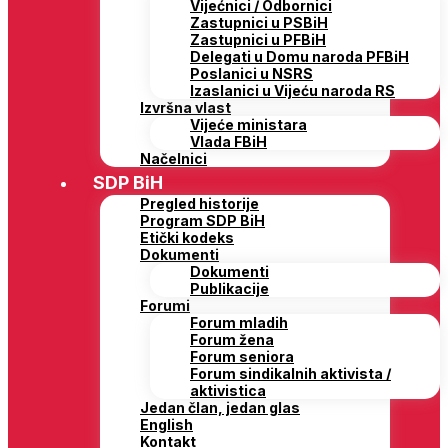
Vijećnici / Odbornici
Zastupnici u PSBiH
Zastupnici u PFBiH
Delegati u Domu naroda PFBiH
Poslanici u NSRS
Izaslanici u Vijeću naroda RS
Izvršna vlast
Vijeće ministara
Vlada FBiH
Načelnici
SDP BiH
Pregled historije
Program SDP BiH
Etički kodeks
Dokumenti
Dokumenti
Publikacije
Forumi
Forum mladih
Forum žena
Forum seniora
Forum sindikalnih aktivista /
aktivistica
Jedan član, jedan glas
English
Kontakt