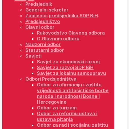
Predsjednik
Generalni sekretar
Zamjenici predsjednika SDP BiH
Predsjedništvo
Glavni odbor
Rukovodstvo Glavnog odbora
O Glavnom odboru
Nadzorni odbor
Statutarni odbor
Savjeti
Savjet za ekonomski razvoj
Savjet za razvoj SDP BiH
Savjet za lokalnu samoupravu
Odbori Predsjedništva
Odbor za afirmaciju i zaštitu
vrijednosti antifašističke borbe
naroda i narodnosti Bosne i
Hercegovine
Odbor za turizam
Odbor za reformu ustava i
ustavna pitanja
Odbor za rad i socijalnu zaštitu