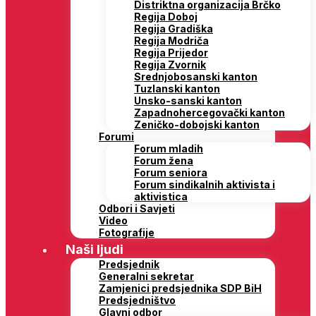
Distriktna organizacija Brčko
Regija Doboj
Regija Gradiška
Regija Modriča
Regija Prijedor
Regija Zvornik
Srednjobosanski kanton
Tuzlanski kanton
Unsko-sanski kanton
Zapadnohercegovački kanton
Zeničko-dobojski kanton
Forumi
Forum mladih
Forum žena
Forum seniora
Forum sindikalnih aktivista i
aktivistica
Odbori i Savjeti
Video
Fotografije
Naši ljudi
Predsjednik
Generalni sekretar
Zamjenici predsjednika SDP BiH
Predsjedništvo
Glavni odbor