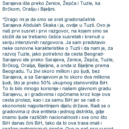
Sarajeva išla preko Zenice, Žepča i Tuzle, ka
Brčkom, Orašju i Bijeljini.
“Drago mi je da smo se sreli gradonačelnik
Sarajeva Abdulah Skaka i ja, ovdje u Tuzli. Ovo je
naš prvi susret i prvi razgovor, na kojem smo se
složili da se trebamo češće susretati i krenuti u
seriju intenzivnih razgovora. Ja sam predstavio
neke osnovne karakteristike o Tuzli i da nam je, za
razvoj Tuzle, jako potrebno da cesta Beograd-
Sarajevo ide preko Sarajeva, Zenice, Žepča, Tuzle,
Brčkog, Orašja, Bijeljine, a onda iz Bijeljine prema
Beogradu. Tu živi skoro million i po ljudi, bez
Sarajeva, a sa Sarajevom je to skoro dva milliona
ljudi, što je preko 50% ukupnog stanovništa BiH.
To bi bilo mnogo korisnije i našem glavnom gradu
Sarajevu, a i gradovima i općinama kroz koje ova
cesta prolazi, kao i za samu BiH jer se radi o
ekonomski najpotentnijem dijelu države. Radi se o
gradovima iz dva entiteta i jednog distrikta, gdje
imamo ljude različitih nacionalnosti i sve ono što
BiH danas čini BiH, tako da bi ova trasa imali i
snažan ingtegrirajući značaj. Ovo je naš prvi susret