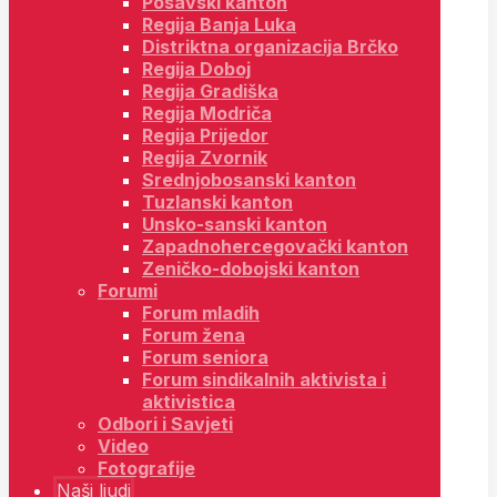
Posavski kanton
Regija Banja Luka
Distriktna organizacija Brčko
Regija Doboj
Regija Gradiška
Regija Modriča
Regija Prijedor
Regija Zvornik
Srednjobosanski kanton
Tuzlanski kanton
Unsko-sanski kanton
Zapadnohercegovački kanton
Zeničko-dobojski kanton
Forumi
Forum mladih
Forum žena
Forum seniora
Forum sindikalnih aktivista i
aktivistica
Odbori i Savjeti
Video
Fotografije
Naši ljudi