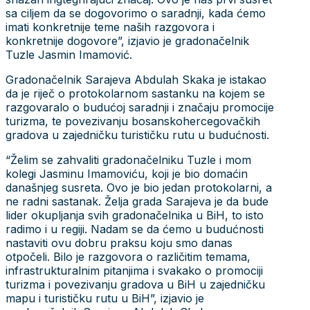
sa ciljem da se dogovorimo o saradnji, kada ćemo
imati konkretnije teme naših razgovora i
konkretnije dogovore”, izjavio je gradonačelnik
Tuzle Jasmin Imamović.
Gradonačelnik Sarajeva Abdulah Skaka je istakao
da je riječ o protokolarnom sastanku na kojem se
razgovaralo o budućoj saradnji i značaju promocije
turizma, te povezivanju bosanskohercegovačkih
gradova u zajedničku turističku rutu u budućnosti.
“Želim se zahvaliti gradonačelniku Tuzle i mom
kolegi Jasminu Imamoviću, koji je bio domaćin
današnjeg susreta. Ovo je bio jedan protokolarni, a
ne radni sastanak. Želja grada Sarajeva je da bude
lider okupljanja svih gradonačelnika u BiH, to isto
radimo i u regiji. Nadam se da ćemo u budućnosti
nastaviti ovu dobru praksu koju smo danas
otpočeli. Bilo je razgovora o različitim temama,
infrastrukturalnim pitanjima i svakako o promociji
turizma i povezivanju gradova u BiH u zajedničku
mapu i turističku rutu u BiH”, izjavio je