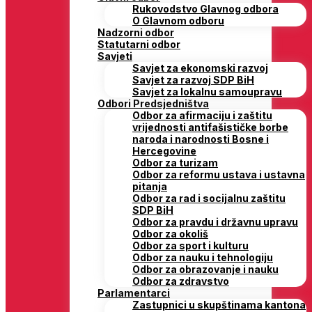
Rukovodstvo Glavnog odbora
O Glavnom odboru
Nadzorni odbor
Statutarni odbor
Savjeti
Savjet za ekonomski razvoj
Savjet za razvoj SDP BiH
Savjet za lokalnu samoupravu
Odbori Predsjedništva
Odbor za afirmaciju i zaštitu
vrijednosti antifašističke borbe
naroda i narodnosti Bosne i
Hercegovine
Odbor za turizam
Odbor za reformu ustava i ustavna
pitanja
Odbor za rad i socijalnu zaštitu
SDP BiH
Odbor za pravdu i državnu upravu
Odbor za okoliš
Odbor za sport i kulturu
Odbor za nauku i tehnologiju
Odbor za obrazovanje i nauku
Odbor za zdravstvo
Parlamentarci
Zastupnici u skupštinama kantona