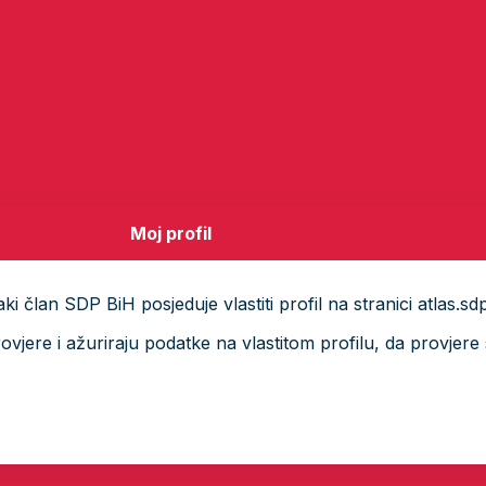
Moj profil
i član SDP BiH posjeduje vlastiti profil na stranici atlas.sd
ere i ažuriraju podatke na vlastitom profilu, da provjere s