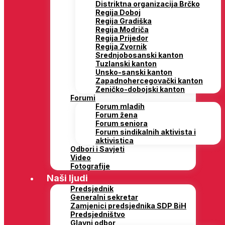
Distriktna organizacija Brčko
Regija Doboj
Regija Gradiška
Regija Modriča
Regija Prijedor
Regija Zvornik
Srednjobosanski kanton
Tuzlanski kanton
Unsko-sanski kanton
Zapadnohercegovački kanton
Zeničko-dobojski kanton
Forumi
Forum mladih
Forum žena
Forum seniora
Forum sindikalnih aktivista i
aktivistica
Odbori i Savjeti
Video
Fotografije
Naši ljudi
Predsjednik
Generalni sekretar
Zamjenici predsjednika SDP BiH
Predsjedništvo
Glavni odbor