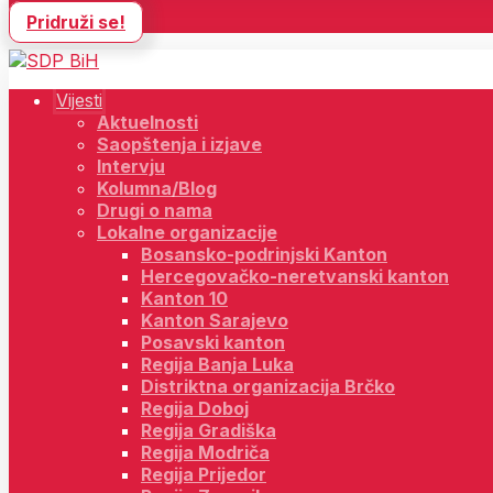
Pridruži se!
Vijesti
Aktuelnosti
Saopštenja i izjave
Intervju
Kolumna/Blog
Drugi o nama
Lokalne organizacije
Bosansko-podrinjski Kanton
Hercegovačko-neretvanski kanton
Kanton 10
Kanton Sarajevo
Posavski kanton
Regija Banja Luka
Distriktna organizacija Brčko
Regija Doboj
Regija Gradiška
Regija Modriča
Regija Prijedor