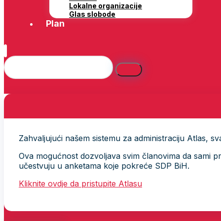
Lokalne organizacije
Glas slobode
Plan
Zahvaljujući našem sistemu za administraciju Atlas, svak
Ova mogućnost dozvoljava svim članovima da sami provj
učestvuju u anketama koje pokreće SDP BiH.
Kliknite ovdje da pristupite Atlasu