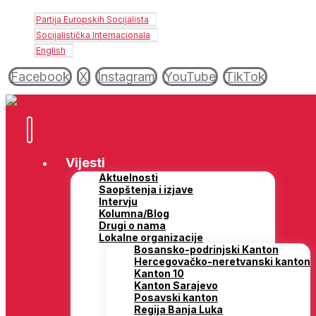
Partija Europskih Socijalista
Socijalistička Internacionala
English
Facebook
X
Instagram
YouTube
TikTok
Vijesti
Aktuelnosti
Saopštenja i izjave
Intervju
Kolumna/Blog
Drugi o nama
Lokalne organizacije
Bosansko-podrinjski Kanton
Hercegovačko-neretvanski kanton
Kanton 10
Kanton Sarajevo
Posavski kanton
Regija Banja Luka