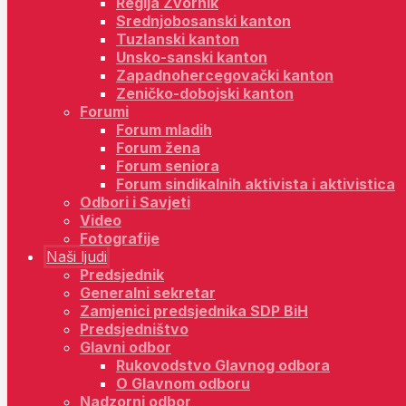
Regija Zvornik
Srednjobosanski kanton
Tuzlanski kanton
Unsko-sanski kanton
Zapadnohercegovački kanton
Zeničko-dobojski kanton
Forumi
Forum mladih
Forum žena
Forum seniora
Forum sindikalnih aktivista i aktivistica
Odbori i Savjeti
Video
Fotografije
Naši ljudi
Predsjednik
Generalni sekretar
Zamjenici predsjednika SDP BiH
Predsjedništvo
Glavni odbor
Rukovodstvo Glavnog odbora
O Glavnom odboru
Nadzorni odbor