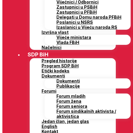
Vijećnici / Odbornici
Zastupnici u PSBiH
Zastupnici u PFBiH
Delegati u Domu naroda PFBiH
Poslanici u NSRS
Izaslanici u Vijeću naroda RS
Izvršna vlast
Vijeće ministara
Vlada FBiH
Načelnici
SDP BiH
Pregled historije
Program SDP BiH
Etički kodeks
Dokumenti
Dokumenti
Publikacije
Forumi
Forum mladih
Forum žena
Forum seniora
Forum sindikalnih aktivista /
aktivistica
Jedan član, jedan glas
English
Kontakt