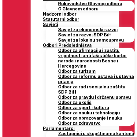
Rukovodstvo Glavnog odbora
O Glavnom odboru
Nadzorni odbor
Statutarni odbor
Savjeti
Savjet za ekonomski razvoj
Savjet za razvoj SDP BiH
Savjet za lokalnu samoupravu
Odbori Predsjedništva
Odbor za afirmaciju i zaštitu
vrijednosti antifašističke borbe
naroda i narodnosti Bosne i
Hercegovine
Odbor za turizam
Odbor za reformu ustava i ustavna
pitanja
Odbor za rad i socijalnu zaštitu
SDP BiH
Odbor za pravdu i državnu upravu
Odbor za okoliš
Odbor za sport i kulturu
Odbor za nauku i tehnologiju
Odbor za obrazovanje i nauku
Odbor za zdravstvo
Parlamentarci
Zastupnici u skupštinama kantona