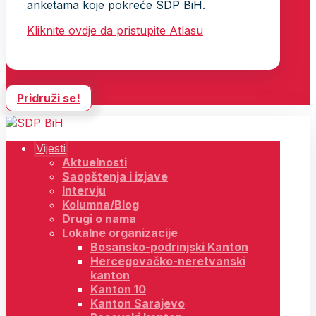
anketama koje pokreće SDP BiH.
Kliknite ovdje da pristupite Atlasu
Pridruži se!
Vijesti
Aktuelnosti
Saopštenja i izjave
Intervju
Kolumna/Blog
Drugi o nama
Lokalne organizacije
Bosansko-podrinjski Kanton
Hercegovačko-neretvanski
kanton
Kanton 10
Kanton Sarajevo