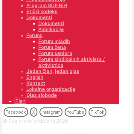
Program SDP BiH
Etički kodeks
Dokumenti
Dokumenti
Publikacije
Forumi
Forum mladih
Forum žena
Forum seniora
Forum sindikalnih aktivista /
aktivistica
Jedan član, jedan glas
English
Kontakt
Lokalne organizacije
Glas slobode
Plan
Facebook
X
Instagram
YouTube
TikTok
© Sva prava pridržana 2026