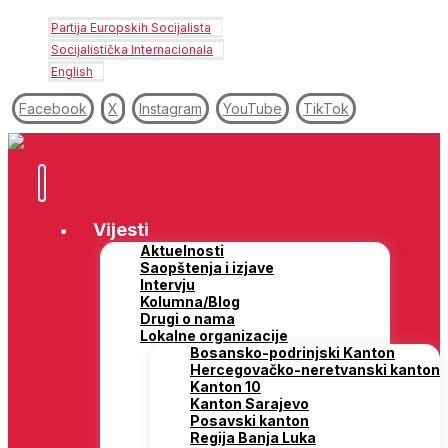
Partija Europskih Socijalista
Socijalistička Internacionala
English
Facebook
X
Instagram
YouTube
TikTok
Vijesti
Aktuelnosti
Saopštenja i izjave
Intervju
Kolumna/Blog
Drugi o nama
Lokalne organizacije
Bosansko-podrinjski Kanton
Hercegovačko-neretvanski kanton
Kanton 10
Kanton Sarajevo
Posavski kanton
Regija Banja Luka