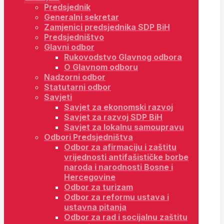
Predsjednik
Generalni sekretar
Zamjenici predsjednika SDP BiH
Predsjedništvo
Glavni odbor
Rukovodstvo Glavnog odbora
O Glavnom odboru
Nadzorni odbor
Statutarni odbor
Savjeti
Savjet za ekonomski razvoj
Savjet za razvoj SDP BiH
Savjet za lokalnu samoupravu
Odbori Predsjedništva
Odbor za afirmaciju i zaštitu
vrijednosti antifašističke borbe
naroda i narodnosti Bosne i
Hercegovine
Odbor za turizam
Odbor za reformu ustava i
ustavna pitanja
Odbor za rad i socijalnu zaštitu