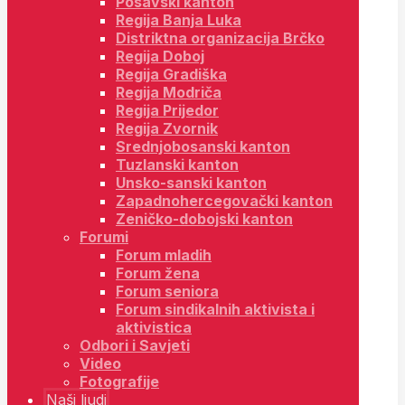
Posavski kanton
Regija Banja Luka
Distriktna organizacija Brčko
Regija Doboj
Regija Gradiška
Regija Modriča
Regija Prijedor
Regija Zvornik
Srednjobosanski kanton
Tuzlanski kanton
Unsko-sanski kanton
Zapadnohercegovački kanton
Zeničko-dobojski kanton
Forumi
Forum mladih
Forum žena
Forum seniora
Forum sindikalnih aktivista i
aktivistica
Odbori i Savjeti
Video
Fotografije
Naši ljudi