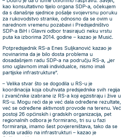
– Dobro je da o tome otvorimo raspravu. Savjet,
kao konsultativno tijelo organa SDP-a, očekujem
da s današnje sjednice pošalje svojevrsnu poruku
za rukovodstvo stranke, odnosno da se ovim u
narednom vremenu pozabavi i Predsjedništvo
SDP-a BiH i Glavni odbor trasirajući neku vrstu
puta ka izborima 2014. godine – kazao je Musić.
Potpredsjednik RS-a Enes Suljkanović kazao je
novinarima da je bilo dosta problema u
dosadašnjem radu SDP-a na području RS-a, „jer
smo uglavnom imali individualce, nismo imali
partijske infrastrukture“.
– Velika stvar što se dogodila u RS-u je
koordinacija koja obuhvata predsjednike svih regija
i zvaničnike izabrane iz RS-a koji egzistiraju i žive u
RS-u. Mogu reći da je već dala određene rezultate,
već se određene aktivnosti provode na terenu. Već
postoji 26 općinskih i gradskih organizacija, pet
regionalnih odbora je formirano, tri su u fazi
formiranja, imamo šest povjereništava, tako da se
dosta uradilo na infrastrukturi – kazao je