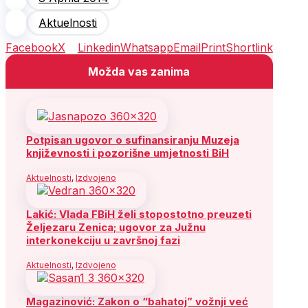
Aktuelnosti
Facebook
X
Linkedin
Whatsapp
Email
Print
Shortlink
Možda vas zanima
Potpisan ugovor o sufinansiranju Muzeja
književnosti i pozorišne umjetnosti BiH
Aktuelnosti
,
Izdvojeno
Lakić: Vlada FBiH želi stopostotno preuzeti
Željezaru Zenica; ugovor za Južnu
interkonekciju u završnoj fazi
Aktuelnosti
,
Izdvojeno
Magazinović: Zakon o “bahatoj” vožnji već