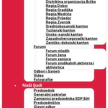
Distriktna organizacija Brčko
Regija Doboj
Regija Gradiška
Regija Modriča
Regija Prijedor
Regija Zvornik
Srednjobosanski kanton
Tuzlanski kanton
Unsko-sanski kanton
Zapadnohercegovački kanton
Zeničko-dobojski kanton
Forumi
Forum mladih
Forum žena
Forum seniora
Forum sindikalnih aktivista i
aktivistica
Odbori i Savjeti
Video
Fotografije
Naši ljudi
Predsjednik
Generalni sekretar
Zamjenici predsjednika SDP BiH
Predsjedništvo
Glavni odbor