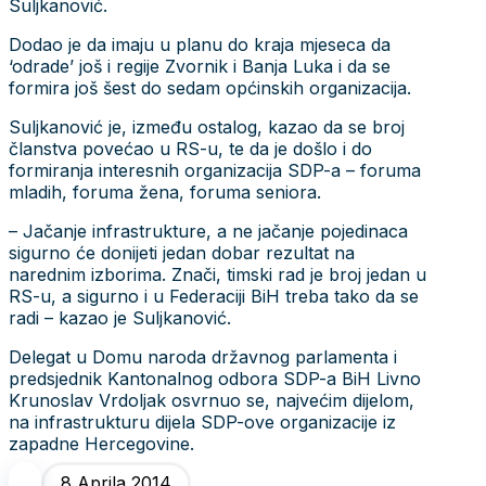
Suljkanović.
Dodao je da imaju u planu do kraja mjeseca da
‘odrade’ još i regije Zvornik i Banja Luka i da se
formira još šest do sedam općinskih organizacija.
Suljkanović je, između ostalog, kazao da se broj
članstva povećao u RS-u, te da je došlo i do
formiranja interesnih organizacija SDP-a – foruma
mladih, foruma žena, foruma seniora.
– Jačanje infrastrukture, a ne jačanje pojedinaca
sigurno će donijeti jedan dobar rezultat na
narednim izborima. Znači, timski rad je broj jedan u
RS-u, a sigurno i u Federaciji BiH treba tako da se
radi – kazao je Suljkanović.
Delegat u Domu naroda državnog parlamenta i
predsjednik Kantonalnog odbora SDP-a BiH Livno
Krunoslav Vrdoljak osvrnuo se, najvećim dijelom,
na infrastrukturu dijela SDP-ove organizacije iz
zapadne Hercegovine.
8 Aprila 2014