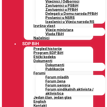
Vijećnici / Odbornici
Zastupnici u PSBiH
Zastupnici u PFBiH
Delegati u Domu naroda PFBiH
Poslanici u NSRS
Izaslanici u Vijeću naroda RS
Izvršna vlast
Vijeće ministara
Vlada FBiH
Načelnici
SDP BiH
Pregled historije
Program SDP BiH
Etički kodeks
Dokumenti
Dokumenti
Publikacije
Forumi
Forum mladih
Forum žena
Forum seniora
Forum sindikalnih aktivista /
aktivistica
Jedan član, jedan glas
English
Kontakt