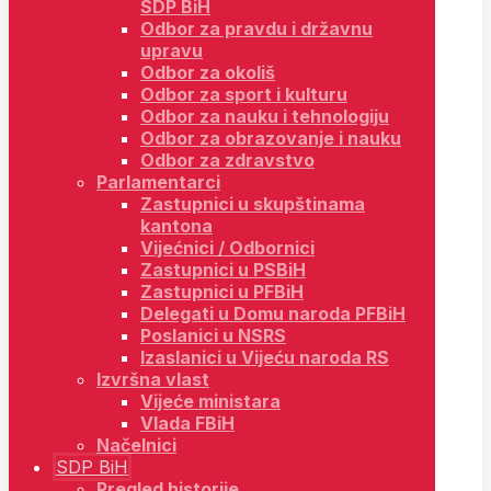
SDP BiH
Odbor za pravdu i državnu
upravu
Odbor za okoliš
Odbor za sport i kulturu
Odbor za nauku i tehnologiju
Odbor za obrazovanje i nauku
Odbor za zdravstvo
Parlamentarci
Zastupnici u skupštinama
kantona
Vijećnici / Odbornici
Zastupnici u PSBiH
Zastupnici u PFBiH
Delegati u Domu naroda PFBiH
Poslanici u NSRS
Izaslanici u Vijeću naroda RS
Izvršna vlast
Vijeće ministara
Vlada FBiH
Načelnici
SDP BiH
Pregled historije