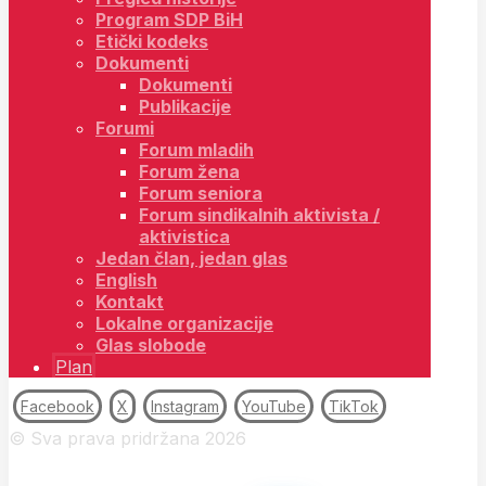
Program SDP BiH
Etički kodeks
Dokumenti
Dokumenti
Publikacije
Forumi
Forum mladih
Forum žena
Forum seniora
Forum sindikalnih aktivista /
aktivistica
Jedan član, jedan glas
English
Kontakt
Lokalne organizacije
Glas slobode
Plan
Facebook
X
Instagram
YouTube
TikTok
© Sva prava pridržana 2026