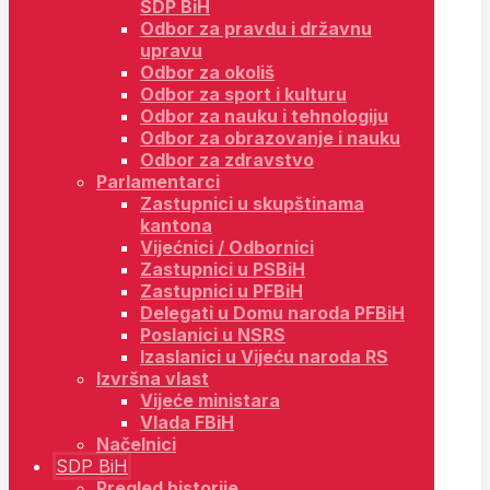
SDP BiH
Odbor za pravdu i državnu
upravu
Odbor za okoliš
Odbor za sport i kulturu
Odbor za nauku i tehnologiju
Odbor za obrazovanje i nauku
Odbor za zdravstvo
Parlamentarci
Zastupnici u skupštinama
kantona
Vijećnici / Odbornici
Zastupnici u PSBiH
Zastupnici u PFBiH
Delegati u Domu naroda PFBiH
Poslanici u NSRS
Izaslanici u Vijeću naroda RS
Izvršna vlast
Vijeće ministara
Vlada FBiH
Načelnici
SDP BiH
Pregled historije