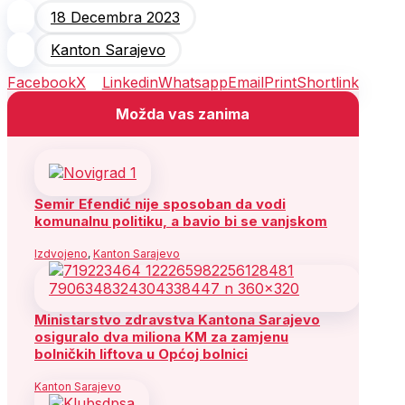
18 Decembra 2023
Kanton Sarajevo
Facebook
X
Linkedin
Whatsapp
Email
Print
Shortlink
Možda vas zanima
Semir Efendić nije sposoban da vodi
komunalnu politiku, a bavio bi se vanjskom
Izdvojeno
,
Kanton Sarajevo
Ministarstvo zdravstva Kantona Sarajevo
osiguralo dva miliona KM za zamjenu
bolničkih liftova u Općoj bolnici
Kanton Sarajevo