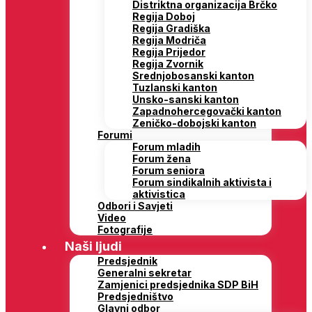
Distriktna organizacija Brčko
Regija Doboj
Regija Gradiška
Regija Modriča
Regija Prijedor
Regija Zvornik
Srednjobosanski kanton
Tuzlanski kanton
Unsko-sanski kanton
Zapadnohercegovački kanton
Zeničko-dobojski kanton
Forumi
Forum mladih
Forum žena
Forum seniora
Forum sindikalnih aktivista i
aktivistica
Odbori i Savjeti
Video
Fotografije
Naši ljudi
Predsjednik
Generalni sekretar
Zamjenici predsjednika SDP BiH
Predsjedništvo
Glavni odbor