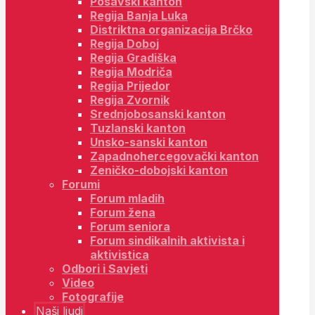
Posavski kanton
Regija Banja Luka
Distriktna organizacija Brčko
Regija Doboj
Regija Gradiška
Regija Modriča
Regija Prijedor
Regija Zvornik
Srednjobosanski kanton
Tuzlanski kanton
Unsko-sanski kanton
Zapadnohercegovački kanton
Zeničko-dobojski kanton
Forumi
Forum mladih
Forum žena
Forum seniora
Forum sindikalnih aktivista i
aktivistica
Odbori i Savjeti
Video
Fotografije
Naši ljudi