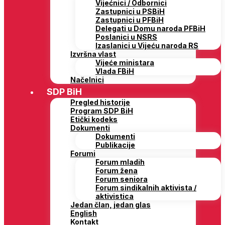
Vijećnici / Odbornici
Zastupnici u PSBiH
Zastupnici u PFBiH
Delegati u Domu naroda PFBiH
Poslanici u NSRS
Izaslanici u Vijeću naroda RS
Izvršna vlast
Vijeće ministara
Vlada FBiH
Načelnici
SDP BiH
Pregled historije
Program SDP BiH
Etički kodeks
Dokumenti
Dokumenti
Publikacije
Forumi
Forum mladih
Forum žena
Forum seniora
Forum sindikalnih aktivista /
aktivistica
Jedan član, jedan glas
English
Kontakt