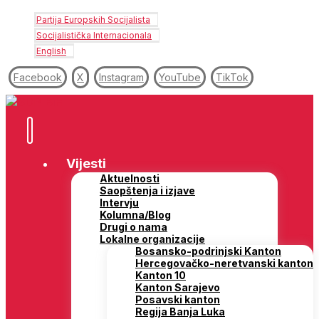
Partija Europskih Socijalista
Socijalistička Internacionala
English
Facebook
X
Instagram
YouTube
TikTok
Vijesti
Aktuelnosti
Saopštenja i izjave
Intervju
Kolumna/Blog
Drugi o nama
Lokalne organizacije
Bosansko-podrinjski Kanton
Hercegovačko-neretvanski kanton
Kanton 10
Kanton Sarajevo
Posavski kanton
Regija Banja Luka