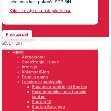
anketama koje pokreće SDP BiH.
Kliknite ovdje da pristupite Atlasu
Pridruži se!
Vijesti
Aktuelnosti
Saopštenja i izjave
Intervju
Kolumna/Blog
Drugi o nama
Lokalne organizacije
Bosansko-podrinjski Kanton
Hercegovačko-neretvanski
kanton
Kanton 10
Kanton Sarajevo