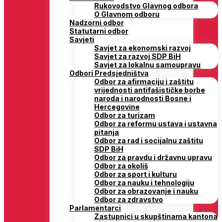
Rukovodstvo Glavnog odbora
O Glavnom odboru
Nadzorni odbor
Statutarni odbor
Savjeti
Savjet za ekonomski razvoj
Savjet za razvoj SDP BiH
Savjet za lokalnu samoupravu
Odbori Predsjedništva
Odbor za afirmaciju i zaštitu
vrijednosti antifašističke borbe
naroda i narodnosti Bosne i
Hercegovine
Odbor za turizam
Odbor za reformu ustava i ustavna
pitanja
Odbor za rad i socijalnu zaštitu
SDP BiH
Odbor za pravdu i državnu upravu
Odbor za okoliš
Odbor za sport i kulturu
Odbor za nauku i tehnologiju
Odbor za obrazovanje i nauku
Odbor za zdravstvo
Parlamentarci
Zastupnici u skupštinama kantona