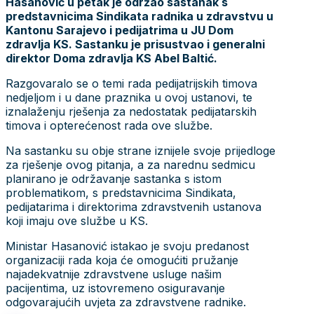
Hasanović u petak je održao sastanak s
predstavnicima Sindikata radnika u zdravstvu u
Kantonu Sarajevo i pedijatrima u JU Dom
zdravlja KS. Sastanku je prisustvao i generalni
direktor Doma zdravlja KS Abel Baltić.
Razgovaralo se o temi rada pedijatrijskih timova
nedjeljom i u dane praznika u ovoj ustanovi, te
iznalaženju rješenja za nedostatak pedijatarskih
timova i opterećenost rada ove službe.
Na sastanku su obje strane iznijele svoje prijedloge
za rješenje ovog pitanja, a za narednu sedmicu
planirano je održavanje sastanka s istom
problematikom, s predstavnicima Sindikata,
pedijatarima i direktorima zdravstvenih ustanova
koji imaju ove službe u KS.
Ministar Hasanović istakao je svoju predanost
organizaciji rada koja će omogućiti pružanje
najadekvatnije zdravstvene usluge našim
pacijentima, uz istovremeno osiguravanje
odgovarajućih uvjeta za zdravstvene radnike.