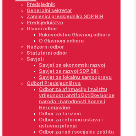
Predsjednik
Generalni sekretar
Zamjenici predsjednika SDP BiH
Predsjedništvo
Glavni odbor
Rukovodstvo Glavnog odbora
O Glavnom odboru
Nadzorni odbor
Statutarni odbor
Savjeti
Savjet za ekonomski razvoj
Savjet za razvoj SDP BiH
Savjet za lokalnu samoupravu
Odbori Predsjedništva
Odbor za afirmaciju i zaštitu
vrijednosti antifašističke borbe
naroda i narodnosti Bosne i
Hercegovine
Odbor za turizam
Odbor za reformu ustava i
ustavna pitanja
Odbor za rad i socijalnu zaštitu