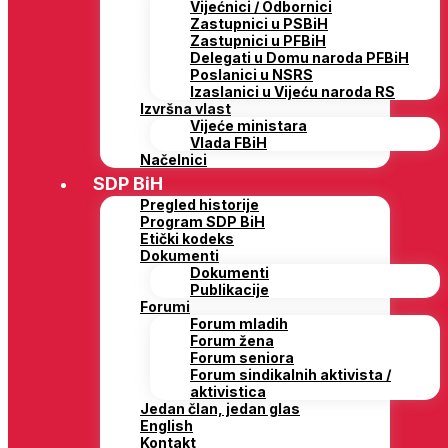
Vijećnici / Odbornici
Zastupnici u PSBiH
Zastupnici u PFBiH
Delegati u Domu naroda PFBiH
Poslanici u NSRS
Izaslanici u Vijeću naroda RS
Izvršna vlast
Vijeće ministara
Vlada FBiH
Načelnici
SDP BiH
Pregled historije
Program SDP BiH
Etički kodeks
Dokumenti
Dokumenti
Publikacije
Forumi
Forum mladih
Forum žena
Forum seniora
Forum sindikalnih aktivista /
aktivistica
Jedan član, jedan glas
English
Kontakt