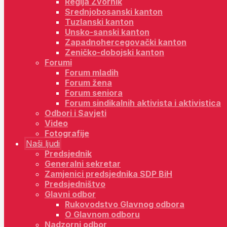
Regija Zvornik
Srednjobosanski kanton
Tuzlanski kanton
Unsko-sanski kanton
Zapadnohercegovački kanton
Zeničko-dobojski kanton
Forumi
Forum mladih
Forum žena
Forum seniora
Forum sindikalnih aktivista i aktivistica
Odbori i Savjeti
Video
Fotografije
Naši ljudi
Predsjednik
Generalni sekretar
Zamjenici predsjednika SDP BiH
Predsjedništvo
Glavni odbor
Rukovodstvo Glavnog odbora
O Glavnom odboru
Nadzorni odbor