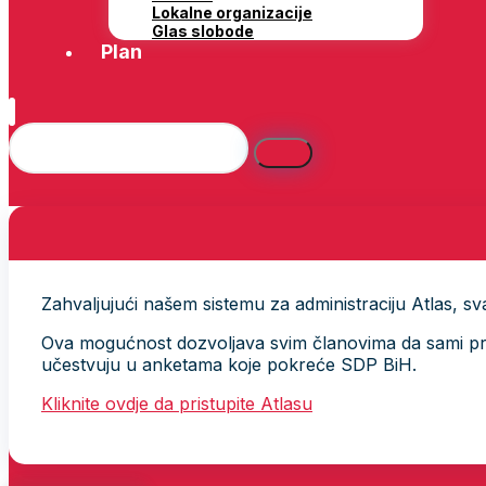
Lokalne organizacije
Glas slobode
Plan
Zahvaljujući našem sistemu za administraciju Atlas, svak
Ova mogućnost dozvoljava svim članovima da sami provj
učestvuju u anketama koje pokreće SDP BiH.
Kliknite ovdje da pristupite Atlasu