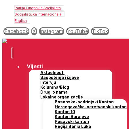
Partija Europskih Socijalista
Socijalistička Internacionala
English
Facebook
X
Instagram
YouTube
TikTok
Vijesti
Aktuelnosti
Saopštenja i izjave
Intervju
Kolumna/Blog
Drugi o nama
Lokalne organizacije
Bosansko-podrinjski Kanton
Hercegovačko-neretvanski kanton
Kanton 10
Kanton Sarajevo
Posavski kanton
Regija Banja Luka