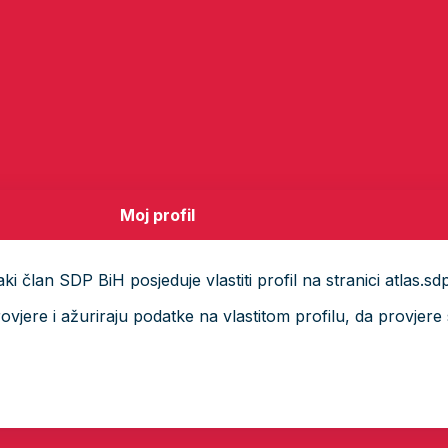
Moj profil
i član SDP BiH posjeduje vlastiti profil na stranici atlas.sd
ere i ažuriraju podatke na vlastitom profilu, da provjere s