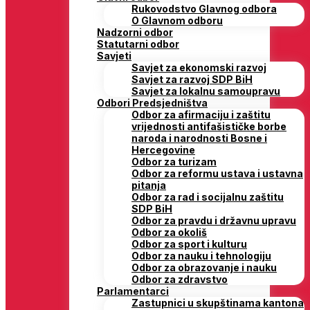
Rukovodstvo Glavnog odbora
O Glavnom odboru
Nadzorni odbor
Statutarni odbor
Savjeti
Savjet za ekonomski razvoj
Savjet za razvoj SDP BiH
Savjet za lokalnu samoupravu
Odbori Predsjedništva
Odbor za afirmaciju i zaštitu
vrijednosti antifašističke borbe
naroda i narodnosti Bosne i
Hercegovine
Odbor za turizam
Odbor za reformu ustava i ustavna
pitanja
Odbor za rad i socijalnu zaštitu
SDP BiH
Odbor za pravdu i državnu upravu
Odbor za okoliš
Odbor za sport i kulturu
Odbor za nauku i tehnologiju
Odbor za obrazovanje i nauku
Odbor za zdravstvo
Parlamentarci
Zastupnici u skupštinama kantona