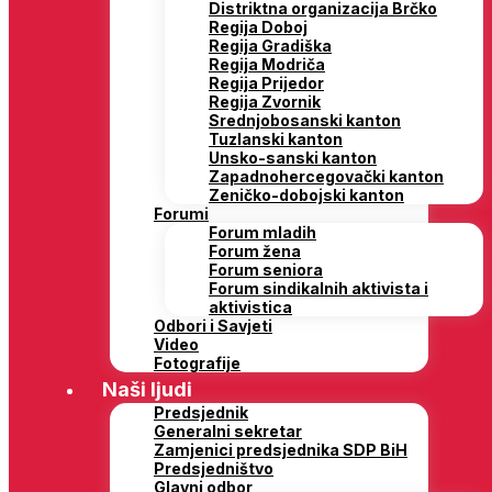
Distriktna organizacija Brčko
Regija Doboj
Regija Gradiška
Regija Modriča
Regija Prijedor
Regija Zvornik
Srednjobosanski kanton
Tuzlanski kanton
Unsko-sanski kanton
Zapadnohercegovački kanton
Zeničko-dobojski kanton
Forumi
Forum mladih
Forum žena
Forum seniora
Forum sindikalnih aktivista i
aktivistica
Odbori i Savjeti
Video
Fotografije
Naši ljudi
Predsjednik
Generalni sekretar
Zamjenici predsjednika SDP BiH
Predsjedništvo
Glavni odbor