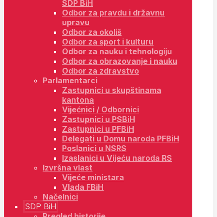
SDP BiH
Odbor za pravdu i državnu
upravu
Odbor za okoliš
Odbor za sport i kulturu
Odbor za nauku i tehnologiju
Odbor za obrazovanje i nauku
Odbor za zdravstvo
Parlamentarci
Zastupnici u skupštinama
kantona
Vijećnici / Odbornici
Zastupnici u PSBiH
Zastupnici u PFBiH
Delegati u Domu naroda PFBiH
Poslanici u NSRS
Izaslanici u Vijeću naroda RS
Izvršna vlast
Vijeće ministara
Vlada FBiH
Načelnici
SDP BiH
Pregled historije