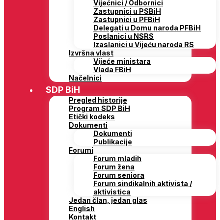
Vijećnici / Odbornici
Zastupnici u PSBiH
Zastupnici u PFBiH
Delegati u Domu naroda PFBiH
Poslanici u NSRS
Izaslanici u Vijeću naroda RS
Izvršna vlast
Vijeće ministara
Vlada FBiH
Načelnici
SDP BiH
Pregled historije
Program SDP BiH
Etički kodeks
Dokumenti
Dokumenti
Publikacije
Forumi
Forum mladih
Forum žena
Forum seniora
Forum sindikalnih aktivista /
aktivistica
Jedan član, jedan glas
English
Kontakt