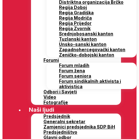
Distriktna organizacija Brčko
Regija Doboj
Regija Gradiška
Regija Modriča
Regija Prijedor
Regija Zvornik
Srednjobosanski kanton
Tuzlanski kanton
Unsko-sanski kanton
Zapadnohercegovački kanton
Zeničko-dobojski kanton
Forumi
Forum mladih
Forum žena
Forum seniora
Forum sindikalnih aktivista i
aktivistica
Odbori i Savjeti
Video
Fotografije
Naši ljudi
Predsjednik
Generalni sekretar
Zamjenici predsjednika SDP BiH
Predsjedništvo
Glavni odbor