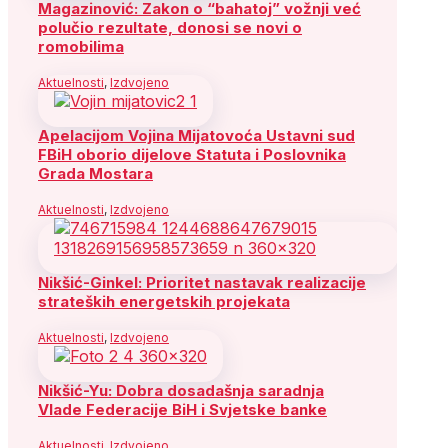
Magazinović: Zakon o “bahatoj” vožnji već
polučio rezultate, donosi se novi o
romobilima
Aktuelnosti
,
Izdvojeno
Apelacijom Vojina Mijatovoća Ustavni sud
FBiH oborio dijelove Statuta i Poslovnika
Grada Mostara
Aktuelnosti
,
Izdvojeno
Nikšić-Ginkel: Prioritet nastavak realizacije
strateških energetskih projekata
Aktuelnosti
,
Izdvojeno
Nikšić-Yu: Dobra dosadašnja saradnja
Vlade Federacije BiH i Svjetske banke
Aktuelnosti
,
Izdvojeno