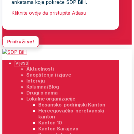
anketama koje pokreće SDP BiH.
Kliknite ovdje da pristupite Atlasu
Pridruži se!
Vijesti
Aktuelnosti
Saopštenja i izjave
Intervju
Kolumna/Blog
Drugi o nama
Lokalne organizacije
Bosansko-podrinjski Kanton
Hercegovačko-neretvanski
kanton
Kanton 10
Kanton Sarajevo