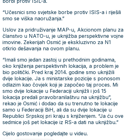
borbi protiv ISIL-a.
“Učesnici smo svjetske borbe protiv ISIS-a i riješili
smo se viška naoružanja.”
Uslov za pridruživanje MAP-u, Akcionom planu za
članstvo u NATO-u, je uknjižba perspektivne vojne
imovine. Zekerijah Osmić je ekskluzivno za N1
otkrio dešavanja na ovom planu.
“Imali smo jedan zastoj u prethodnim godinama,
oko knjiženja perspektivnih lokacija, a problem je
bio politički. Pred kraj 2014. godine smo uknjižili
dvije lokacije. Ja s ministarske pozicije s ponosom
odlazim kao čovjek koji je započeo taj proces. Mi
smo dvije lokacije u Federaciji uknjižli i još 15
lokacija predali pravobranilaštvu na uknjižbu”,
rekao je Osmić i dodao da su trenutno te lokacije
samo u Federaciji BiH, ali da su dvije lokacije u
Republici Srpskoj pri kraju s knjiženjem. “Ja ću ove
sedmice još pet lokacije iz RS-a dati na uknjižbu.”
Cijelo gostovanje pogledajte u videu.