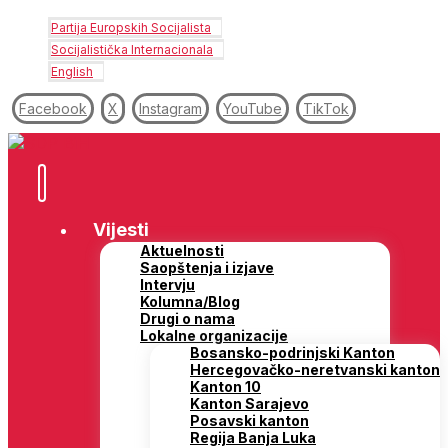
Partija Europskih Socijalista
Socijalistička Internacionala
English
Facebook
X
Instagram
YouTube
TikTok
Vijesti
Aktuelnosti
Saopštenja i izjave
Intervju
Kolumna/Blog
Drugi o nama
Lokalne organizacije
Bosansko-podrinjski Kanton
Hercegovačko-neretvanski kanton
Kanton 10
Kanton Sarajevo
Posavski kanton
Regija Banja Luka