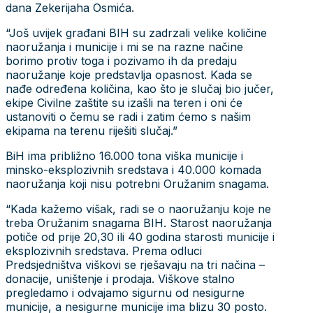
dana Zekerijaha Osmića.
“Još uvijek građani BIH su zadrzali velike količine
naoružanja i municije i mi se na razne načine
borimo protiv toga i pozivamo ih da predaju
naoružanje koje predstavlja opasnost. Kada se
nađe određena količina, kao što je slučaj bio jučer,
ekipe Civilne zaštite su izašli na teren i oni će
ustanoviti o čemu se radi i zatim ćemo s našim
ekipama na terenu riješiti slučaj.”
BiH ima približno 16.000 tona viška municije i
minsko-eksplozivnih sredstava i 40.000 komada
naoružanja koji nisu potrebni Oružanim snagama.
“Kada kažemo višak, radi se o naoružanju koje ne
treba Oružanim snagama BIH. Starost naoružanja
potiče od prije 20,30 ili 40 godina starosti municije i
eksplozivnih sredstava. Prema odluci
Predsjedništva viškovi se rješavaju na tri načina –
donacije, uništenje i prodaja. Viškove stalno
pregledamo i odvajamo sigurnu od nesigurne
municije, a nesigurne municije ima blizu 30 posto.