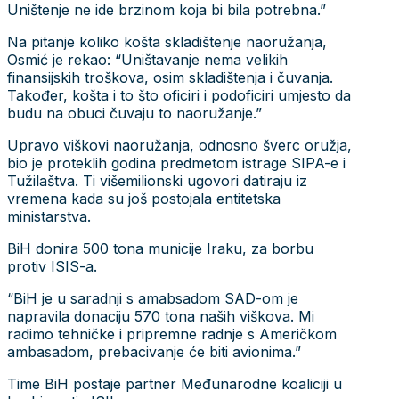
Uništenje ne ide brzinom koja bi bila potrebna.”
Na pitanje koliko košta skladištenje naoružanja,
Osmić je rekao: “Uništavanje nema velikih
finansijskih troškova, osim skladištenja i čuvanja.
Također, košta i to što oficiri i podoficiri umjesto da
budu na obuci čuvaju to naoružanje.”
Upravo viškovi naoružanja, odnosno šverc oružja,
bio je proteklih godina predmetom istrage SIPA-e i
Tužilaštva. Ti višemilionski ugovori datiraju iz
vremena kada su još postojala entitetska
ministarstva.
BiH donira 500 tona municije Iraku, za borbu
protiv ISIS-a.
“BiH je u saradnji s amabsadom SAD-om je
napravila donaciju 570 tona naših viškova. Mi
radimo tehničke i pripremne radnje s Američkom
ambasadom, prebacivanje će biti avionima.”
Time BiH postaje partner Međunarodne koaliciji u