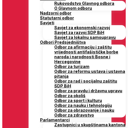
Rukovodstvo Glavnog odbora
O Glavnom odboru
Nadzorni odbor
Statutarni odbor
Savjeti
Savjet za ekonomski razvoj
Savjet za razvoj SDP BiH
Savjet za lokalnu samoupravu
Odbori Predsjedništva
Odbor za afirmaciju i zaštitu
vrijednosti antifašističke borbe
naroda i narodnosti Bosne i
Hercegovine
Odbor za turizam
Odbor za reformu ustava i ustavna
pitanja
Odbor za rad i socijalnu zaštitu
SDP BiH
Odbor za pravdu i državnu upravu
Odbor za okoliš
Odbor za sport i kulturu
Odbor za nauku i tehnologiju
Odbor za obrazovanje i nauku
Odbor za zdravstvo
Parlamentarci
Zastupnici u skupštinama kantona