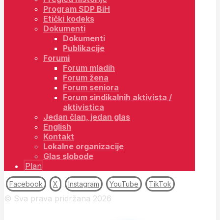
Program SDP BiH
Etički kodeks
Dokumenti
Dokumenti
Publikacije
Forumi
Forum mladih
Forum žena
Forum seniora
Forum sindikalnih aktivista /
aktivistica
Jedan član, jedan glas
English
Kontakt
Lokalne organizacije
Glas slobode
Plan
Facebook
X
Instagram
YouTube
TikTok
© Sva prava pridržana 2026