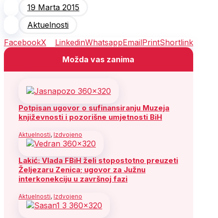
19 Marta 2015
Aktuelnosti
Facebook
X
Linkedin
Whatsapp
Email
Print
Shortlink
Možda vas zanima
Potpisan ugovor o sufinansiranju Muzeja
književnosti i pozorišne umjetnosti BiH
Aktuelnosti
,
Izdvojeno
Lakić: Vlada FBiH želi stopostotno preuzeti
Željezaru Zenica; ugovor za Južnu
interkonekciju u završnoj fazi
Aktuelnosti
,
Izdvojeno