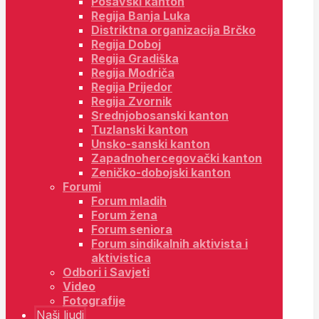
Posavski kanton
Regija Banja Luka
Distriktna organizacija Brčko
Regija Doboj
Regija Gradiška
Regija Modriča
Regija Prijedor
Regija Zvornik
Srednjobosanski kanton
Tuzlanski kanton
Unsko-sanski kanton
Zapadnohercegovački kanton
Zeničko-dobojski kanton
Forumi
Forum mladih
Forum žena
Forum seniora
Forum sindikalnih aktivista i
aktivistica
Odbori i Savjeti
Video
Fotografije
Naši ljudi