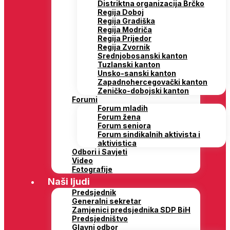
Distriktna organizacija Brčko
Regija Doboj
Regija Gradiška
Regija Modriča
Regija Prijedor
Regija Zvornik
Srednjobosanski kanton
Tuzlanski kanton
Unsko-sanski kanton
Zapadnohercegovački kanton
Zeničko-dobojski kanton
Forumi
Forum mladih
Forum žena
Forum seniora
Forum sindikalnih aktivista i
aktivistica
Odbori i Savjeti
Video
Fotografije
Naši ljudi
Predsjednik
Generalni sekretar
Zamjenici predsjednika SDP BiH
Predsjedništvo
Glavni odbor