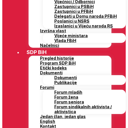
Vijećnici / Odbornici
Zastupnici u PSBiH
Zastupnici u PFBiH
Delegati u Domu naroda PFBiH
Poslanici u NSRS
Izaslanici u Vijeću naroda RS
Izvršna vlast
Vijeće ministara
Vlada FBiH
Načelnici
SDP BiH
Pregled historije
Program SDP BiH
Etički kodeks
Dokumenti
Dokumenti
Publikacije
Forumi
Forum mladih
Forum žena
Forum seniora
Forum sindikalnih aktivista /
aktivistica
Jedan član, jedan glas
English
Kontakt