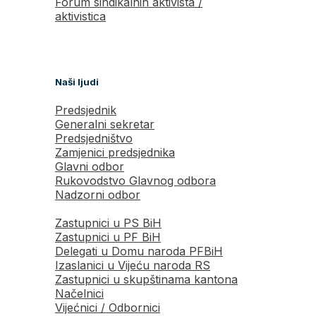
Forum sindikalnih aktivista /
aktivistica
Naši ljudi
Predsjednik
Generalni sekretar
Predsjedništvo
Zamjenici predsjednika
Glavni odbor
Rukovodstvo Glavnog odbora
Nadzorni odbor
Zastupnici u PS BiH
Zastupnici u PF BiH
Delegati u Domu naroda PFBiH
Izaslanici u Vijeću naroda RS
Zastupnici u skupštinama kantona
Načelnici
Vijećnici / Odbornici