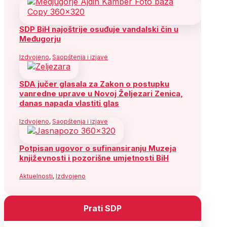
SDP BiH najoštrije osuđuje vandalski čin u
Međugorju
Izdvojeno
,
Saopštenja i izjave
SDA jučer glasala za Zakon o postupku
vanredne uprave u Novoj Željezari Zenica,
danas napada vlastiti glas
Izdvojeno
,
Saopštenja i izjave
Potpisan ugovor o sufinansiranju Muzeja
književnosti i pozorišne umjetnosti BiH
Aktuelnosti
,
Izdvojeno
Prati SDP