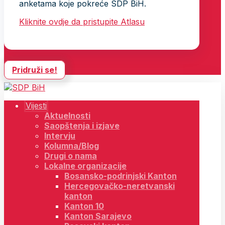
anketama koje pokreće SDP BiH.
Kliknite ovdje da pristupite Atlasu
Pridruži se!
Vijesti
Aktuelnosti
Saopštenja i izjave
Intervju
Kolumna/Blog
Drugi o nama
Lokalne organizacije
Bosansko-podrinjski Kanton
Hercegovačko-neretvanski
kanton
Kanton 10
Kanton Sarajevo