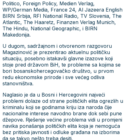
Politico, Foreign Policy, Medien Verlag,
WP/German Media, France 24, Al Jazeera English
BIRN Srbija, RFI National Radio, TV Slovenia, The
Atlantic, The Haaretz, Finanzen Verlag Munich,
The Hindu, National Geographic, i BIRN
Makedonija.
U dugom, sadržajnom i otvorenom razgovoru
Magazinović je prezentirao aktuelnu političku
situaciju, posebno istakavši glavne izazove koji
stoje pred državom BiH, te probleme sa kojima se
bori bosanskohercegovačko društvo, u prvom
redu ekonomske prirode i sve većeg odliva
stanovništva.
Naglasio je da u Bosni i Hercegovini najveći
problemi dolaze od strane političkih elita ogrezlih u
kriminalu koji se godinama kriju iza naroda čije
nacionalne interese navodno brane dok sebi pune
džepove. Rješenje većine problema vidi u promjeni
navika ponašanja političkih elita koja je nemoguća
bez pritiska javnosti i odluke građana na izborima
da se takvo nešto treba desiti.