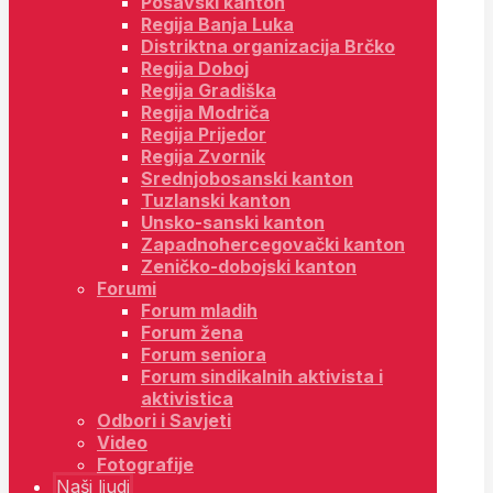
Posavski kanton
Regija Banja Luka
Distriktna organizacija Brčko
Regija Doboj
Regija Gradiška
Regija Modriča
Regija Prijedor
Regija Zvornik
Srednjobosanski kanton
Tuzlanski kanton
Unsko-sanski kanton
Zapadnohercegovački kanton
Zeničko-dobojski kanton
Forumi
Forum mladih
Forum žena
Forum seniora
Forum sindikalnih aktivista i
aktivistica
Odbori i Savjeti
Video
Fotografije
Naši ljudi