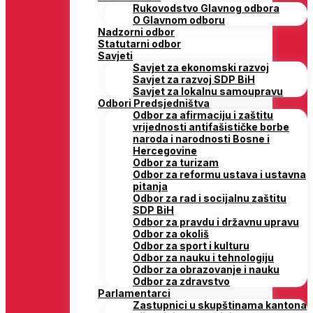
Rukovodstvo Glavnog odbora
O Glavnom odboru
Nadzorni odbor
Statutarni odbor
Savjeti
Savjet za ekonomski razvoj
Savjet za razvoj SDP BiH
Savjet za lokalnu samoupravu
Odbori Predsjedništva
Odbor za afirmaciju i zaštitu
vrijednosti antifašističke borbe
naroda i narodnosti Bosne i
Hercegovine
Odbor za turizam
Odbor za reformu ustava i ustavna
pitanja
Odbor za rad i socijalnu zaštitu
SDP BiH
Odbor za pravdu i državnu upravu
Odbor za okoliš
Odbor za sport i kulturu
Odbor za nauku i tehnologiju
Odbor za obrazovanje i nauku
Odbor za zdravstvo
Parlamentarci
Zastupnici u skupštinama kantona