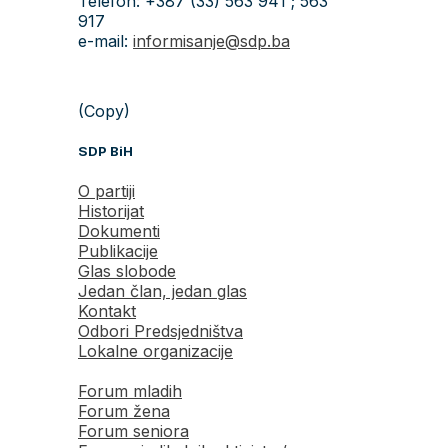
Telefon: +387 (33) 563 941 ; 563
917
e-mail:
informisanje@sdp.ba
(Copy)
SDP BiH
O partiji
Historijat
Dokumenti
Publikacije
Glas slobode
Jedan član, jedan glas
Kontakt
Odbori Predsjedništva
Lokalne organizacije
Forum mladih
Forum žena
Forum seniora