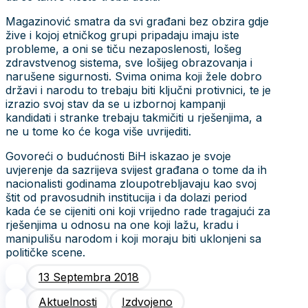
Magazinović smatra da svi građani bez obzira gdje
žive i kojoj etničkog grupi pripadaju imaju iste
probleme, a oni se tiču nezaposlenosti, lošeg
zdravstvenog sistema, sve lošijeg obrazovanja i
narušene sigurnosti. Svima onima koji žele dobro
državi i narodu to trebaju biti ključni protivnici, te je
izrazio svoj stav da se u izbornoj kampanji
kandidati i stranke trebaju takmičiti u rješenjima, a
ne u tome ko će koga više uvrijediti.
Govoreći o budućnosti BiH iskazao je svoje
uvjerenje da sazrijeva svijest građana o tome da ih
nacionalisti godinama zloupotrebljavaju kao svoj
štit od pravosudnih institucija i da dolazi period
kada će se cijeniti oni koji vrijedno rade tragajući za
rješenjima u odnosu na one koji lažu, kradu i
manipulišu narodom i koji moraju biti uklonjeni sa
političke scene.
13 Septembra 2018
Aktuelnosti
Izdvojeno