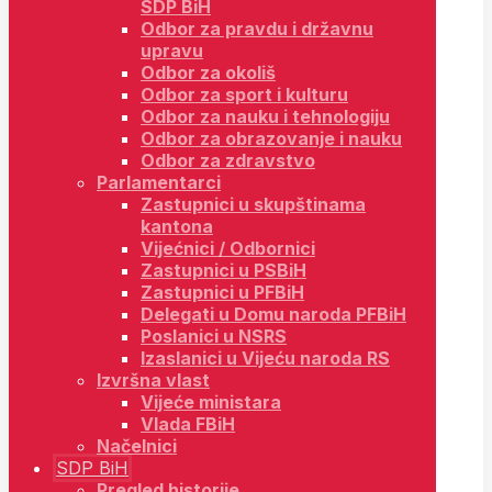
SDP BiH
Odbor za pravdu i državnu
upravu
Odbor za okoliš
Odbor za sport i kulturu
Odbor za nauku i tehnologiju
Odbor za obrazovanje i nauku
Odbor za zdravstvo
Parlamentarci
Zastupnici u skupštinama
kantona
Vijećnici / Odbornici
Zastupnici u PSBiH
Zastupnici u PFBiH
Delegati u Domu naroda PFBiH
Poslanici u NSRS
Izaslanici u Vijeću naroda RS
Izvršna vlast
Vijeće ministara
Vlada FBiH
Načelnici
SDP BiH
Pregled historije