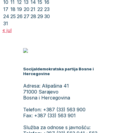
10
11
12
13
14
15
16
17
18
19
20
21
22
23
24
25
26
27
28
29
30
31
« jul
Socijaldemokratska partija Bosne i
Hercegovine
Adresa: Alipašina 41
71000 Sarajevo
Bosna i Hercegovina
Telefon: +387 (33) 563 900
Fax: +387 (33) 563 901
Služba za odnose s javnošću: