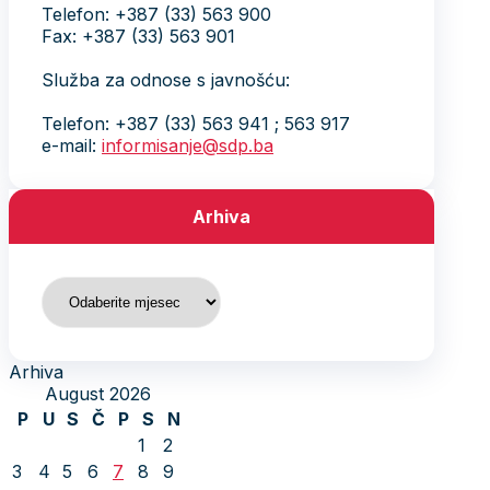
Telefon: +387 (33) 563 900
Fax: +387 (33) 563 901
Služba za odnose s javnošću:
Telefon: +387 (33) 563 941 ; 563 917
e-mail:
informisanje@sdp.ba
Arhiva
Arhiva
Arhiva
August 2026
P
U
S
Č
P
S
N
1
2
3
4
5
6
7
8
9