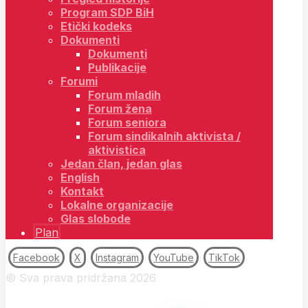
Program SDP BiH
Etički kodeks
Dokumenti
Dokumenti
Publikacije
Forumi
Forum mladih
Forum žena
Forum seniora
Forum sindikalnih aktivista /
aktivistica
Jedan član, jedan glas
English
Kontakt
Lokalne organizacije
Glas slobode
Plan
Facebook
X
Instagram
YouTube
TikTok
© Sva prava pridržana 2026