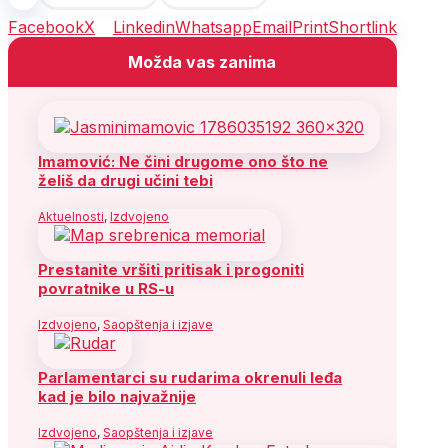
Facebook
X
Linkedin
Whatsapp
Email
Print
Shortlink
Možda vas zanima
Imamović: Ne čini drugome ono što ne
želiš da drugi učini tebi
Aktuelnosti
,
Izdvojeno
Prestanite vršiti pritisak i progoniti
povratnike u RS-u
Izdvojeno
,
Saopštenja i izjave
Parlamentarci su rudarima okrenuli leđa
kad je bilo najvažnije
Izdvojeno
,
Saopštenja i izjave