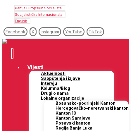
Partija Europskih Socijalista
Socijalistička Internacionala
English
Facebook
X
Instagram
YouTube
TikTok
Vijesti
Aktuelnosti
Saopštenja i izjave
Intervju
Kolumna/Blog
Drugi o nama
Lokalne organizacije
Bosansko-podrinjski Kanton
Hercegovačko-neretvanski kanton
Kanton 10
Kanton Sarajevo
Posavski kanton
Regija Banja Luka