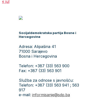
Naši ljudi
Predsjednik
Generalni sekretar
Predsjedništvo
Zamjenici predsjednika
Glavni odbor
Rukovodstvo Glavnog odbora
Nadzorni odbor
Zastupnici u PS BiH
Zastupnici u PF BiH
Delegati u Domu naroda PFBiH
Izaslanici u Vijeću naroda RS
Zastupnici u skupštinama kantona
Načelnici
Vijećnici / Odbornici
Postani član/ica