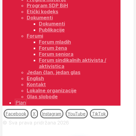
Program SDP BiH
Etički kodeks
Dokumenti
Dokumenti
Publikacije
Forumi
Forum mladih
Forum žena
Forum seniora
Forum sindikalnih aktivista /
aktivistica
Jedan član, jedan glas
English
Kontakt
Lokalne organizacije
Glas slobode
Plan
Facebook
X
Instagram
YouTube
TikTok
© Sva prava pridržana 2026