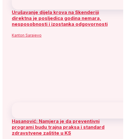
Kanton Sarajevo
Pekić: Nema političkog zastoja u radu
federalnog Doma naroda
Kanton Sarajevo
Lemezan: U Kantonu Sarajevo postoji oko
50.000 objekata bez građevinskih
dozvola
Kanton Sarajevo
Prati SDP
Facebook
X
YouTube