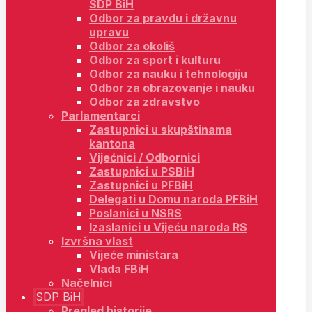
SDP BiH
Odbor za pravdu i državnu
upravu
Odbor za okoliš
Odbor za sport i kulturu
Odbor za nauku i tehnologiju
Odbor za obrazovanje i nauku
Odbor za zdravstvo
Parlamentarci
Zastupnici u skupštinama
kantona
Vijećnici / Odbornici
Zastupnici u PSBiH
Zastupnici u PFBiH
Delegati u Domu naroda PFBiH
Poslanici u NSRS
Izaslanici u Vijeću naroda RS
Izvršna vlast
Vijeće ministara
Vlada FBiH
Načelnici
SDP BiH
Pregled historije