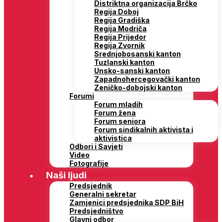
Distriktna organizacija Brčko
Regija Doboj
Regija Gradiška
Regija Modriča
Regija Prijedor
Regija Zvornik
Srednjobosanski kanton
Tuzlanski kanton
Unsko-sanski kanton
Zapadnohercegovački kanton
Zeničko-dobojski kanton
Forumi
Forum mladih
Forum žena
Forum seniora
Forum sindikalnih aktivista i
aktivistica
Odbori i Savjeti
Video
Fotografije
Naši ljudi
Predsjednik
Generalni sekretar
Zamjenici predsjednika SDP BiH
Predsjedništvo
Glavni odbor