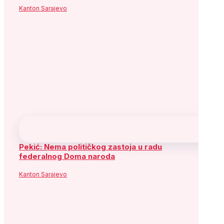
Flickr
Instagram
Socijaldemokratska partija Bosne i
Hercegovine
Adresa: Alipašina 41
71000 Sarajevo
Bosna i Hercegovina
Telefon: +387 (33) 563 900
Fax: +387 (33) 563 901
Služba za odnose s javnošću: