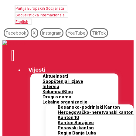
Partija Europskih Socijalista
Socijalistička Internacionala
English
Facebook
X
Instagram
YouTube
TikTok
Vijesti
Aktuelnosti
Saopštenja i izjave
Intervju
Kolumna/Blog
Drugi o nama
Lokalne organizacije
Bosansko-podrinjski Kanton
Hercegovačko-neretvanski kanton
Kanton 10
Kanton Sarajevo
Posavski kanton
Regija Banja Luka