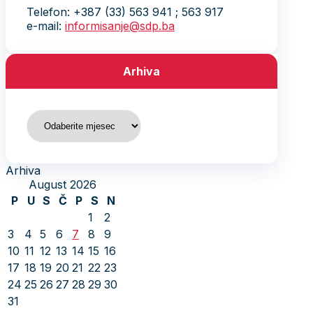
(Copy)
SDP BiH
O partiji
Historijat
Dokumenti
Publikacije
Glas slobode
Jedan član, jedan glas
Kontakt
Odbori Predsjedništva
Lokalne organizacije
Forum mladih
Forum žena
Forum seniora
Forum sindikalnih aktivista /
aktivistica