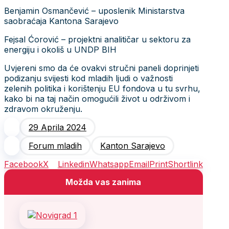
Benjamin Osmančević – uposlenik Ministarstva
saobraćaja Kantona Sarajevo
Fejsal Ćorović – projektni analitičar u sektoru za
energiju i okoliš u UNDP BIH
Uvjereni smo da će ovakvi stručni paneli doprinjeti
podizanju svijesti kod mladih ljudi o važnosti
zelenih politika i korištenju EU fondova u tu svrhu,
kako bi na taj način omogućili život u održivom i
zdravom okruženju.
29 Aprila 2024
Forum mladih
Kanton Sarajevo
Facebook
X
Linkedin
Whatsapp
Email
Print
Shortlink
Možda vas zanima