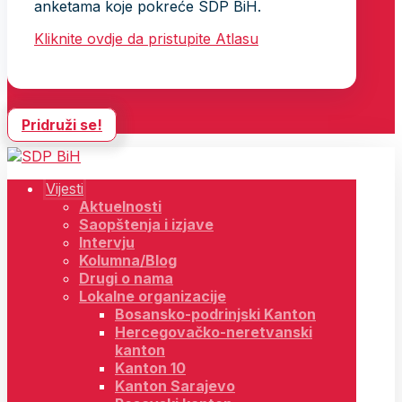
anketama koje pokreće SDP BiH.
Kliknite ovdje da pristupite Atlasu
Pridruži se!
Vijesti
Aktuelnosti
Saopštenja i izjave
Intervju
Kolumna/Blog
Drugi o nama
Lokalne organizacije
Bosansko-podrinjski Kanton
Hercegovačko-neretvanski
kanton
Kanton 10
Kanton Sarajevo