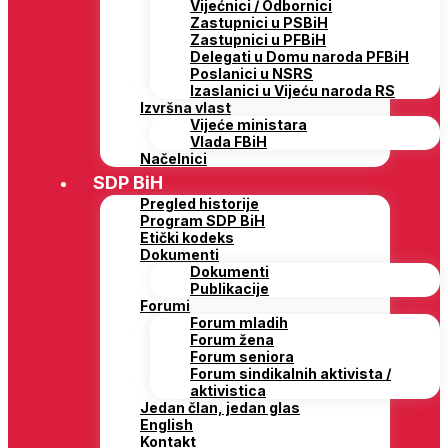
Vijećnici / Odbornici
Zastupnici u PSBiH
Zastupnici u PFBiH
Delegati u Domu naroda PFBiH
Poslanici u NSRS
Izaslanici u Vijeću naroda RS
Izvršna vlast
Vijeće ministara
Vlada FBiH
Načelnici
SDP BiH
Pregled historije
Program SDP BiH
Etički kodeks
Dokumenti
Dokumenti
Publikacije
Forumi
Forum mladih
Forum žena
Forum seniora
Forum sindikalnih aktivista /
aktivistica
Jedan član, jedan glas
English
Kontakt