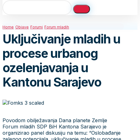
Home
Objave
Forumi
Forum mladih
Uključivanje mladih u
procese urbanog
ozelenjavanja u
Kantonu Sarajevo
Povodom obilježavanja Dana planete Zemlje
Forum mladih SDP BiH Kantona Sarajevo je
organizirao panel diskusiju na temu: “Oslobađanje
zelenog potencijala, uključivanje mladih u procese