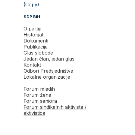
Prati SDP
Facebook
X
YouTube
Instagram
TikTok
Portal
sdp.ba
je prilagođen svim
uređajima.
© 2026 Socijaldemokratska partija Bosne i Hercegovine