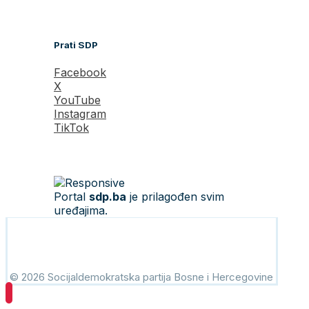
korisničkog iskustva.
Prihvati i zatvori