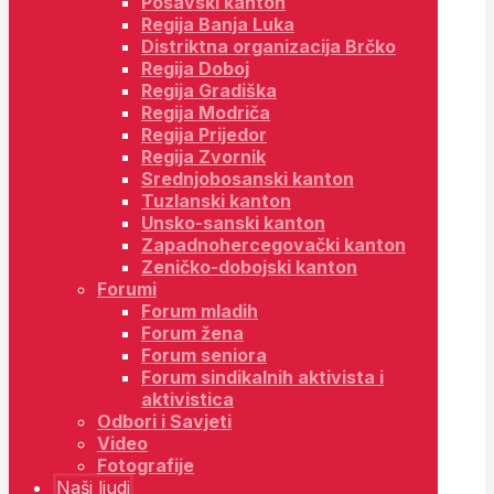
Posavski kanton
Regija Banja Luka
Distriktna organizacija Brčko
Regija Doboj
Regija Gradiška
Regija Modriča
Regija Prijedor
Regija Zvornik
Srednjobosanski kanton
Tuzlanski kanton
Unsko-sanski kanton
Zapadnohercegovački kanton
Zeničko-dobojski kanton
Forumi
Forum mladih
Forum žena
Forum seniora
Forum sindikalnih aktivista i
aktivistica
Odbori i Savjeti
Video
Fotografije
Naši ljudi