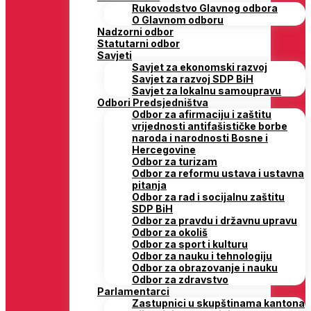
Rukovodstvo Glavnog odbora
O Glavnom odboru
Nadzorni odbor
Statutarni odbor
Savjeti
Savjet za ekonomski razvoj
Savjet za razvoj SDP BiH
Savjet za lokalnu samoupravu
Odbori Predsjedništva
Odbor za afirmaciju i zaštitu
vrijednosti antifašističke borbe
naroda i narodnosti Bosne i
Hercegovine
Odbor za turizam
Odbor za reformu ustava i ustavna
pitanja
Odbor za rad i socijalnu zaštitu
SDP BiH
Odbor za pravdu i državnu upravu
Odbor za okoliš
Odbor za sport i kulturu
Odbor za nauku i tehnologiju
Odbor za obrazovanje i nauku
Odbor za zdravstvo
Parlamentarci
Zastupnici u skupštinama kantona