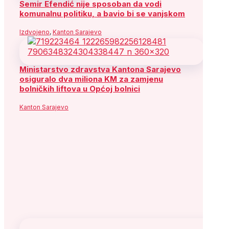
Semir Efendić nije sposoban da vodi
komunalnu politiku, a bavio bi se vanjskom
Izdvojeno
,
Kanton Sarajevo
Ministarstvo zdravstva Kantona Sarajevo
osiguralo dva miliona KM za zamjenu
bolničkih liftova u Općoj bolnici
Kanton Sarajevo
Urušavanje dijela krova na Skenderiji
direktna je posljedica godina nemara,
nesposobnosti i izostanka odgovornosti
Kanton Sarajevo
Hasanović: Namjera je da preventivni
programi budu trajna praksa i standard
zdravstvene zaštite u KS